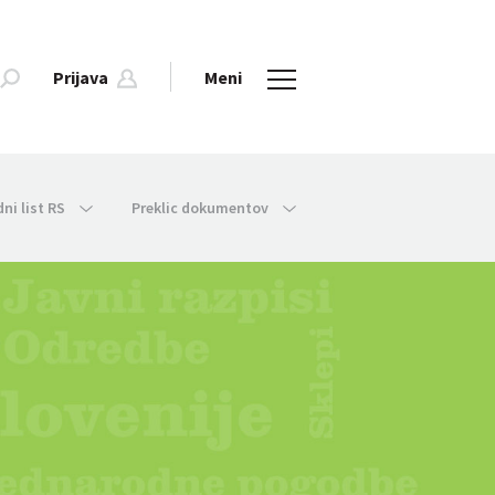
Prijava
Meni
dni list RS
Preklic dokumentov