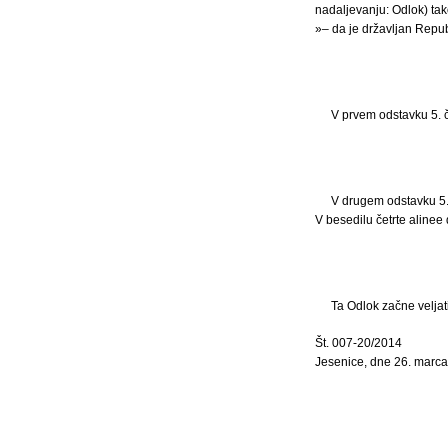
nadaljevanju: Odlok) tako
»– da je državljan Republ
V prvem odstavku 5. 
V drugem odstavku 5. 
V besedilu četrte alinee
Ta Odlok začne veljat
Št. 007-20/2014
Jesenice, dne 26. marc