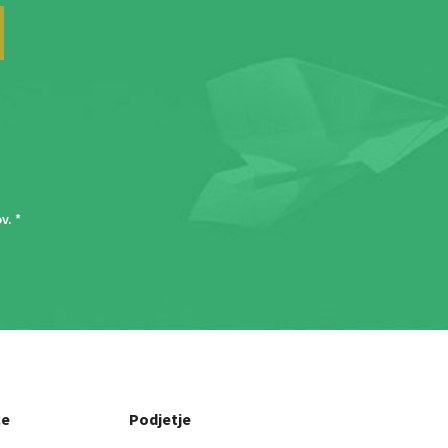
ov
. *
ce
Podjetje