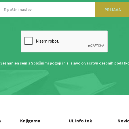
PRIJAVA
Seznanjen sem s
Splošnimi pogoji
in z
Izjavo o varstvu osebnih podatk
a
Knjigarna
UL info tok
Novi