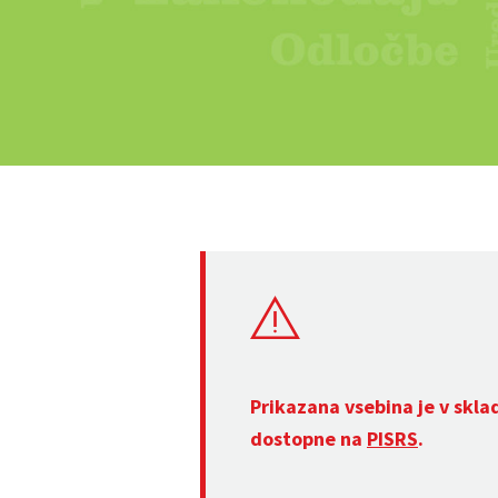
Prikazana vsebina je v skla
dostopne na
PISRS
.