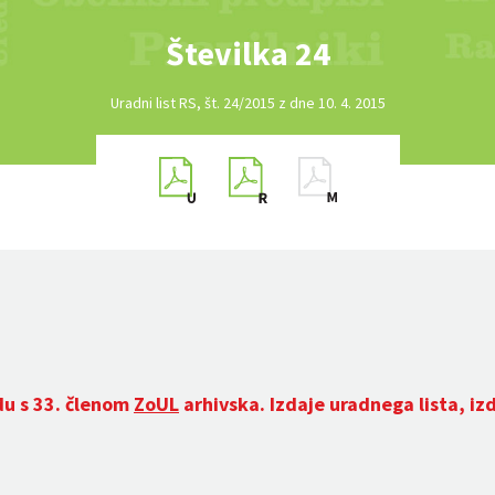
Številka 24
Uradni list RS, št. 24/2015 z dne 10. 4. 2015
du s 33. členom
ZoUL
arhivska. Izdaje uradnega lista, iz