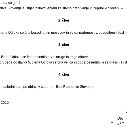
, da se glasi:
ike Slovenije ali tujec z dovoljenjem za stalno prebivanje v Republiki Sloveniji«.
2. člen
člena Odloka se črta besedilo »tri mesece« in se ga nadomesti z besedilom »šest 
3. člen
člena Odloka se črta besedilo prve, druge in tretje alinee.
 drugega odstavka 5. člena Odloka se črta vejica in doda besedilo, ki se glasi: »ali
4. člen
i naslednji dan po objavi v Uradnem listu Republike Slovenije.
a 2015
Občin
Tomaž Tom