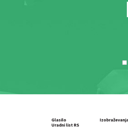
Glasilo
Izobraževanj
Uradni list RS