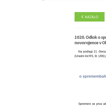
KAZALO
1020. Odlok o s
novorojence v Ob
Na podlagi 21. člena 
(Uradni list RS, št. 1/06
o spremembah i
Spremeni se prva al