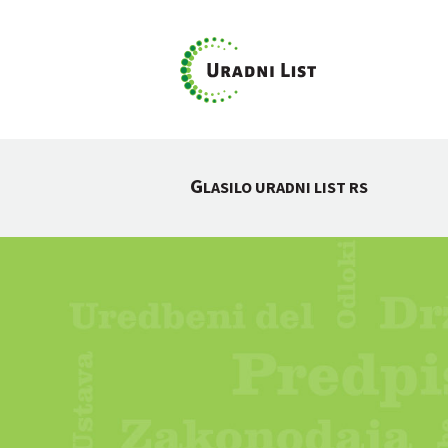
G
LASILO URADNI LIST RS