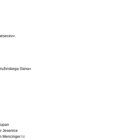
mesecev«.
 družinskega člana«
Župan
e Jesenice
 Mencinger l.r.