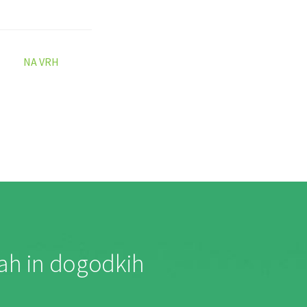
NA VRH
jah in dogodkih