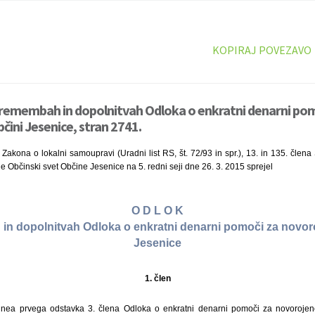
KOPIRAJ POVEZAVO
premembah in dopolnitvah Odloka o enkratni denarni pom
čini Jesenice, stran 2741.
Zakona o lokalni samoupravi (Uradni list RS, št. 72/93 in spr.), 13. in 135. člen
) je Občinski svet Občine Jesenice na 5. redni seji dne 26. 3. 2015 sprejel
O D L O K
n dopolnitvah Odloka o enkratni denarni pomoči za novor
Jesenice
1. člen
inea prvega odstavka 3. člena Odloka o enkratni denarni pomoči za novorojen