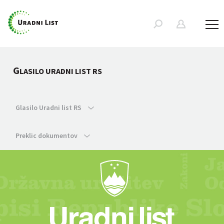
G
LASILO URADNI LIST RS
Glasilo Uradni list RS
Preklic dokumentov