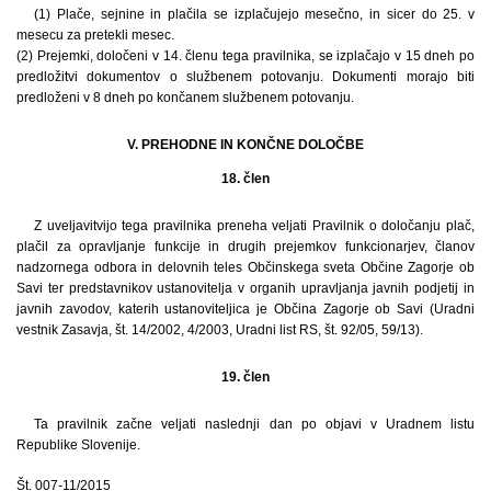
(1) Plače, sejnine in plačila se izplačujejo mesečno, in sicer do 25. v
mesecu za pretekli mesec.
(2) Prejemki, določeni v 14. členu tega pravilnika, se izplačajo v 15 dneh po
predložitvi dokumentov o službenem potovanju. Dokumenti morajo biti
predloženi v 8 dneh po končanem službenem potovanju.
V. PREHODNE IN KONČNE DOLOČBE
18. člen
Z uveljavitvijo tega pravilnika preneha veljati Pravilnik o določanju plač,
plačil za opravljanje funkcije in drugih prejemkov funkcionarjev, članov
nadzornega odbora in delovnih teles Občinskega sveta Občine Zagorje ob
Savi ter predstavnikov ustanovitelja v organih upravljanja javnih podjetij in
javnih zavodov, katerih ustanoviteljica je Občina Zagorje ob Savi (Uradni
vestnik Zasavja, št. 14/2002, 4/2003, Uradni list RS, št. 92/05, 59/13).
19. člen
Ta pravilnik začne veljati naslednji dan po objavi v Uradnem listu
Republike Slovenije.
Št. 007-11/2015