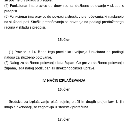
se povrnejo v skladu s predpisi.
(4) Funkcionar ima pravico do dnevnice za službeno potovanje v skladu s
predpisi.
(5) Funkcionar ima pravico do povračila stroškov prenočevanja, ki nastanejo
na službeni poti. Stroški prenočevanja se povrnejo na podlagi predloženega
računa v skladu s predpisi.
15. člen
(1) Pravice iz 14. člena tega pravilnika uveljavlja funkcionar na podlagi
naloga za službeno potovanje.
(2) Nalog za službeno potovanje izda župan. Če gre za službeno potovanje
župana, izda nalog podžupan ali direktor občinske uprave.
IV. NAČIN IZPLAČEVANJA
16. člen
Sredstva za izplačevanje plač, sejnin, plačil in drugih prejemkov, ki jih
imajo funkcionarji, se zagotovijo iz sredstev proračuna.
17. člen