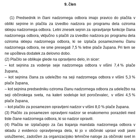
9. člen
(1) Predsednik in člani nadzornega odbora imajo pravico do plačila v
obliki sejnine in plačila za izvedbo nadzora po programu dela oziroma
sklepu nadzornega odbora. Letni znesek sejnin za opravljanje funkcije člana
nadzornega odbora, vključno s plačili za izvedbo nadzora po programu dela
oziroma sklepu nadzornega odbora, ki se izplača posameznemu članu
nadzornega odbora, ne sme presegati 7,5 % letne plače župana. Pri tem se
ne upošteva dodatek za delovno dobo.
(2) Plačilo se oblikuje glede na opravljeno delo, in sicer:
– kot sejnina za vodenje seje nadzornega odbora v višini 7,4 % plače
župana,
– kot sejnina člana za udeležbo na seji nadzornega odbora v višini 5,3 %
plače župana,
– kot sejnina predsedniku oziroma članu nadzornega odbora za udeležbo na
seji občinskega sveta, na kateri sodeluje kot poročevalec, v višini 4,5 %
plače župana,
– kot plačilo za posamezen opravljeni nadzor v višini 8,0 % plače župana.
(3) Plačilo za posamezen opravljeni nadzor se enakomerno porazdeli med
tiste člane nadzornega odbora, ki so nadzor opravili.
(4) Plačila se izplačujejo za čas trajanja mandata nadzornega odbora v
skladu z evidenco opravljenega dela, ki jo v občinski upravi vodi javni
uslužbenec, zadolžen za organizacijsko tehnične naloge za občinski svet in