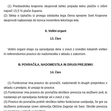
(1) Predsedniku krajevne skupnosti lahko pripada letno plačilo v višini
največ 15,5 % plače župana.
(2) Sklep o izplačilu iz prvega odstavka tega člena sprejme Svet Krajevne
skupnosti najkasneje do konca novembra tekočega leta.
6. Volilni organi
13. člen
Volilni organi imajo za opravljanje dela v zvezi z izvedbo lokalnih volitev
in referendumov pravico do nadomestila v skladu z zakonom.
III. POVRAČILA, NADOMESTILA IN DRUGI PREJEMKI
14. člen
(1) Funkcionar ima pravico do povračil, nadomestil in drugih prejemkov v
skladu s predpisi, ki urejajo te pravice.
(2) Funkcionar ima pravico do povračila stroškov prevoza na službeni poti, ki
nastanejo pri opravljanju funkcije ali v zvezi z njo.
(3) Pravico do povračila potnih stroškov lahko funkcionar uveljavlja, če gre za
službeno potovanje izven območja Občine Zagorje ob Savi. Stroški prevoza