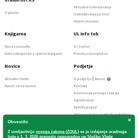
Aktualna izobraževanja
O glasilu
Izobraževanja po meri
Najem dvorane
Knjigarna
UL info tok
Novo v ponudbi
O storitvi
Kako nakupovati v spletni knjigarni
Preizkusi brezplačno
Novice
Podjetje
|
Aktualni članki
O podjetju
About
Naroči se na novice
Kontakt
Informacije javnega značaja
Oglaševanje
Splošni pogoji
Izjava o varstvu osebnih podatkov
×
E-dražbe
Obvestilo
Z uveljavitvijo
novega zakona (ZOUL)
se je
izdajanje uradnega
lista s 1. 3. 2026 preneslo
neposredno
na Službo Vlade