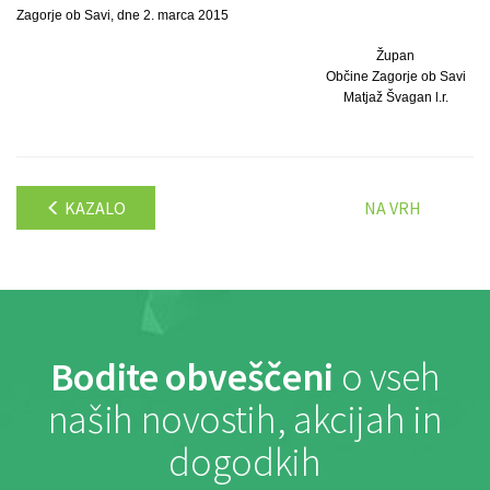
Zagorje ob Savi, dne 2. marca 2015
Župan
Občine Zagorje ob Savi
Matjaž Švagan l.r.
KAZALO
NA VRH
Bodite obveščeni
o vseh
naših novostih, akcijah in
dogodkih