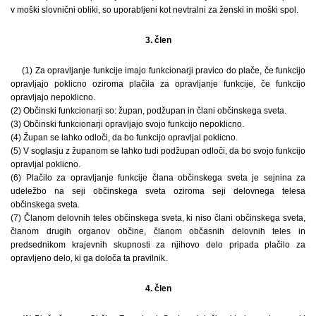
v moški slovnični obliki, so uporabljeni kot nevtralni za ženski in moški spol.
3. člen
(1) Za opravljanje funkcije imajo funkcionarji pravico do plače, če funkcijo
opravljajo poklicno oziroma plačila za opravljanje funkcije, če funkcijo
opravljajo nepoklicno.
(2) Občinski funkcionarji so: župan, podžupan in člani občinskega sveta.
(3) Občinski funkcionarji opravljajo svojo funkcijo nepoklicno.
(4) Župan se lahko odloči, da bo funkcijo opravljal poklicno.
(5) V soglasju z županom se lahko tudi podžupan odloči, da bo svojo funkcijo
opravljal poklicno.
(6) Plačilo za opravljanje funkcije člana občinskega sveta je sejnina za
udeležbo na seji občinskega sveta oziroma seji delovnega telesa
občinskega sveta.
(7) Članom delovnih teles občinskega sveta, ki niso člani občinskega sveta,
članom drugih organov občine, članom občasnih delovnih teles in
predsednikom krajevnih skupnosti za njihovo delo pripada plačilo za
opravljeno delo, ki ga določa ta pravilnik.
4. člen