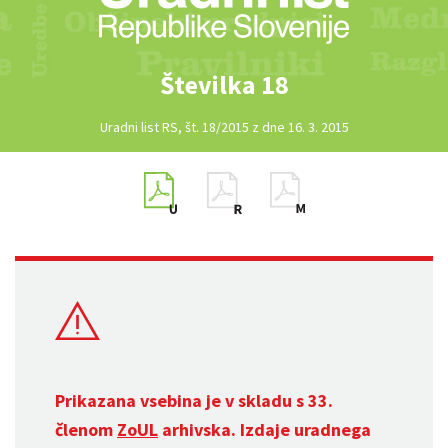
Številka 18
Uradni list RS, št. 18/2015 z dne 16. 3. 2015
Prikazana vsebina je v skladu s 33.
členom
ZoUL
arhivska. Izdaje uradnega