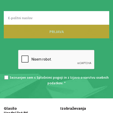
PRIJAVA
Seznanjen sem s
Splošnimi pogoji
in z
Izjavo o varstvu osebnih
podatkov
. *
Glasilo
Izobraževanja
Uradni list RS