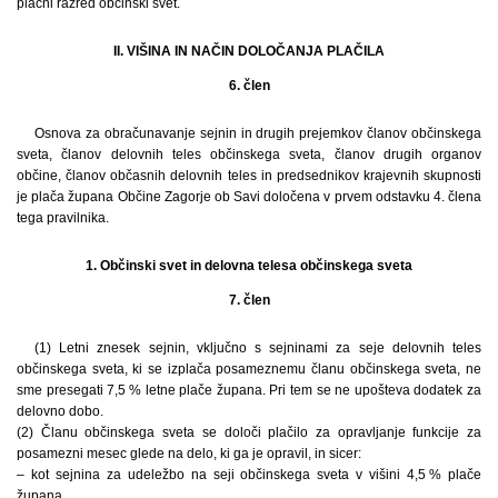
plačni razred občinski svet.
II. VIŠINA IN NAČIN DOLOČANJA PLAČILA
6. člen
Osnova za obračunavanje sejnin in drugih prejemkov članov občinskega
sveta, članov delovnih teles občinskega sveta, članov drugih organov
občine, članov občasnih delovnih teles in predsednikov krajevnih skupnosti
je plača župana Občine Zagorje ob Savi določena v prvem odstavku 4. člena
tega pravilnika.
1. Občinski svet in delovna telesa občinskega sveta
7. člen
(1) Letni znesek sejnin, vključno s sejninami za seje delovnih teles
občinskega sveta, ki se izplača posameznemu članu občinskega sveta, ne
sme presegati 7,5 % letne plače župana. Pri tem se ne upošteva dodatek za
delovno dobo.
(2) Članu občinskega sveta se določi plačilo za opravljanje funkcije za
posamezni mesec glede na delo, ki ga je opravil, in sicer:
– kot sejnina za udeležbo na seji občinskega sveta v višini 4,5 % plače
župana,