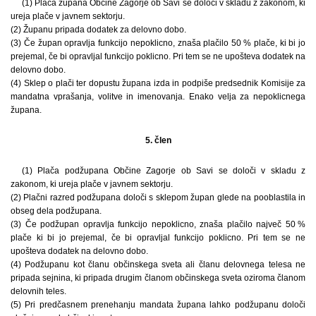
(1) Plača župana Občine Zagorje ob Savi se določi v skladu z zakonom, ki
ureja plače v javnem sektorju.
(2) Županu pripada dodatek za delovno dobo.
(3) Če župan opravlja funkcijo nepoklicno, znaša plačilo 50 % plače, ki bi jo
prejemal, če bi opravljal funkcijo poklicno. Pri tem se ne upošteva dodatek na
delovno dobo.
(4) Sklep o plači ter dopustu župana izda in podpiše predsednik Komisije za
mandatna vprašanja, volitve in imenovanja. Enako velja za nepoklicnega
župana.
5. člen
(1) Plača podžupana Občine Zagorje ob Savi se določi v skladu z
zakonom, ki ureja plače v javnem sektorju.
(2) Plačni razred podžupana določi s sklepom župan glede na pooblastila in
obseg dela podžupana.
(3) Če podžupan opravlja funkcijo nepoklicno, znaša plačilo največ 50 %
plače ki bi jo prejemal, če bi opravljal funkcijo poklicno. Pri tem se ne
upošteva dodatek na delovno dobo.
(4) Podžupanu kot članu občinskega sveta ali članu delovnega telesa ne
pripada sejnina, ki pripada drugim članom občinskega sveta oziroma članom
delovnih teles.
(5) Pri predčasnem prenehanju mandata župana lahko podžupanu določi