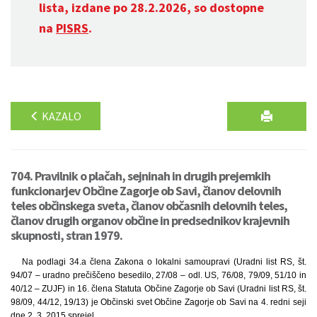
lista, izdane po 28.2.2026, so dostopne
na
PISRS
.
KAZALO
704. Pravilnik o plačah, sejninah in drugih prejemkih
funkcionarjev Občine Zagorje ob Savi, članov delovnih
teles občinskega sveta, članov občasnih delovnih teles,
članov drugih organov občine in predsednikov krajevnih
skupnosti, stran 1979.
Na podlagi 34.a člena Zakona o lokalni samoupravi (Uradni list RS, št.
94/07 – uradno prečiščeno besedilo, 27/08 – odl. US, 76/08, 79/09, 51/10 in
40/12 – ZUJF) in 16. člena Statuta Občine Zagorje ob Savi (Uradni list RS, št.
98/09, 44/12, 19/13) je Občinski svet Občine Zagorje ob Savi na 4. redni seji
dne 2. 3. 2015 sprejel