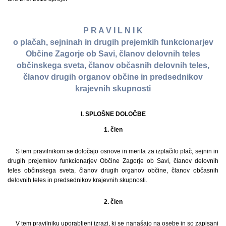
P R A V I L N I K
o plačah, sejninah in drugih prejemkih funkcionarjev
Občine Zagorje ob Savi, članov delovnih teles
občinskega sveta, članov občasnih delovnih teles,
članov drugih organov občine in predsednikov
krajevnih skupnosti
I. SPLOŠNE DOLOČBE
1. člen
S tem pravilnikom se določajo osnove in merila za izplačilo plač, sejnin in
drugih prejemkov funkcionarjev Občine Zagorje ob Savi, članov delovnih
teles občinskega sveta, članov drugih organov občine, članov občasnih
delovnih teles in predsednikov krajevnih skupnosti.
2. člen
V tem pravilniku uporabljeni izrazi, ki se nanašajo na osebe in so zapisani