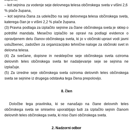
– kot sejnina za vodenje seje delovnega telesa občinskega sveta v višini 2,6
% plače župana,
– kot sejnina člana za udeležbo na seji delovnega telesa občinskega sveta,
katerega član je v višini 2,2 % plače župana.
(3) Pravna podlaga za izplačilo sejnine za člane občinskega sveta je sklep o
potrditvi mandata. Mesečno izplačilo se opravi na podlagi evidence o
opravljenem delu članov občinskega sveta, ki jo v občinski upravi vodi javni
uslužbenec, zadolžen za organizacijsko tehnične naloge za občinski svet in
delovna telesa.
(4) Za svečane, dopisne in nesklepčne seje občinskega sveta oziroma
delovnih teles občinskega sveta ter nadaljevanje seje se sejnina ne
izplačuje.
(5) Za izredne seje občinskega sveta oziroma delovnih teles občinskega
sveta se sejnine iz drugega odstavka tega člena prepolovijo.
8. člen
Določbe tega pravilnika, ki se nanašajo na člane delovnih teles
občinskega sveta se smiselno uporabljajo tudi za izplačilo sejnin članom
delovnih teles občinskega sveta, ki niso člani občinskega sveta.
2. Nadzorni odbor