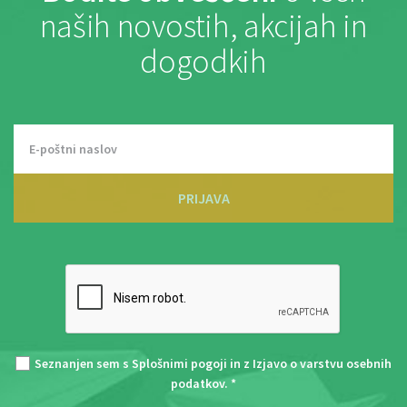
naših novostih, akcijah in
dogodkih
PRIJAVA
Seznanjen sem s
Splošnimi pogoji
in z
Izjavo o varstvu osebnih
podatkov
. *