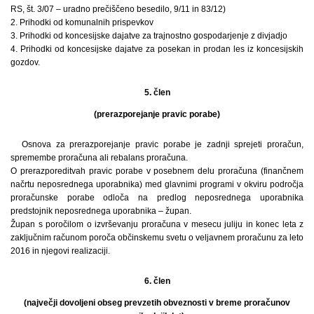
RS, št. 3/07 – uradno prečiščeno besedilo, 9/11 in 83/12)
2. Prihodki od komunalnih prispevkov
3. Prihodki od koncesijske dajatve za trajnostno gospodarjenje z divjadjo
4. Prihodki od koncesijske dajatve za posekan in prodan les iz koncesijskih
gozdov.
5. člen
(prerazporejanje pravic porabe)
Osnova za prerazporejanje pravic porabe je zadnji sprejeti proračun,
spremembe proračuna ali rebalans proračuna.
O prerazporeditvah pravic porabe v posebnem delu proračuna (finančnem
načrtu neposrednega uporabnika) med glavnimi programi v okviru področja
proračunske porabe odloča na predlog neposrednega uporabnika
predstojnik neposrednega uporabnika – župan.
Župan s poročilom o izvrševanju proračuna v mesecu juliju in konec leta z
zaključnim računom poroča občinskemu svetu o veljavnem proračunu za leto
2016 in njegovi realizaciji.
6. člen
(največji dovoljeni obseg prevzetih obveznosti v breme proračunov