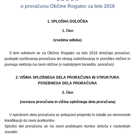
o proračunu Občine Rogatec za leto 2016
1. SPLOŠNA DOLOČBA
1. člen
(vsebina odloka)
S tem odlokom se za Občino Rogatec za leto 2016 določajo proračun,
postopki izvrševanja proračuna ter obseg zadolževanja in poroštev občine in
javnega sektorja na ravni občine (v nadaljnjem besedilu: proračun).
2. VIŠINA SPLOŠNEGA DELA PRORAČUNA IN STRUKTURA
POSEBNEGA DELA PRORAČUNA
2. člen
(sestava proračuna in višina splošnega dela proračuna)
V splošnem delu proračuna so prikazani prejemki in izdatki po ekonomski
klasifikaciji do ravni podkontov.
Splošni del proračuna se na ravni podskupin kontov določa v naslednjih
zneskih: