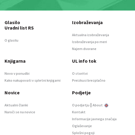
Glasilo
Izobraževanja
Uradni list RS
Aktualna izobraževanja
O glasilu
Izobraževanja po meri
Najem dvorane
Knjigarna
UL info tok
Novo v ponudbi
O storitvi
Kako nakupovati v spletni knjigarni
Preizkusi brezplačno
Novice
Podjetje
|
Aktualni članki
O podjetju
About
Naroči se na novice
Kontakt
Informacije javnega značaja
Oglaševanje
Splošni pogoji