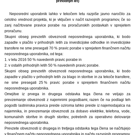
prihodnjih let)
Neposredni uporabnik lahko v tekočem letu razpiše javno naročilo za
celotno vrednost projekta, ki je vključen v načrt razvojnih programov, če so
zanj načrtovane pravice porabe na proračunskih postavkah v sprejetem
proračunu.
Skupni obseg prevzetih obveznosti neposrednega uporabnika, ki bodo
zapadle v plačilo v prihodnjih letih za investicijske odhodke in investicijske
transfere ne sme presegati 70 % pravic porabe v sprejetem finančnem načrtu
neposrednega uporabnika, od tega:
1. v letu 2016 50 % navedenih pravic porabe in
2. v ostalih prihodnjih letih 50 % navedenih pravic porabe.
Skupni obseg prevzetih obveznosti neposrednega uporabnika, ki bodo
zapadle v plačilo v prihodnjih letih za blago in storitve in za tekoče transfere,
ne sme presegati 25 % pravic porabe v sprejetem finančnem načrtu
neposrednega uporabnika.
Omejitve iz prvega in drugega odstavka tega člena ne veljajo za
prevzemanje obveznosti z najemnimi pogodbami, razen če na podlagi teh
pogodb lastninska pravica preide oziroma lahko preide iz najemodajalca na
najemnika, in prevzemanje obveznosti za dobavo elektrike, telefona, vode,
komunalnih storitve in drugih storitev, potrebnih za operativno delovanje
neposrednega uporabnika.
Prevzete obveznosti iz drugega in tretjega odstavka tega člena se načrtujejo
v finančnem načrtu neposrednega uporabnika in načrtu razvojnih programov.