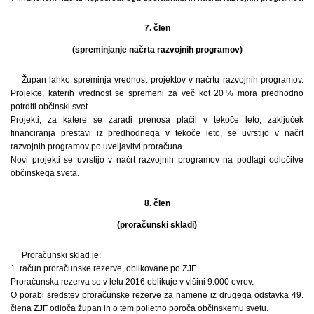
7. člen
(spreminjanje načrta razvojnih programov)
Župan lahko spreminja vrednost projektov v načrtu razvojnih programov.
Projekte, katerih vrednost se spremeni za več kot 20 % mora predhodno
potrditi občinski svet.
Projekti, za katere se zaradi prenosa plačil v tekoče leto, zaključek
financiranja prestavi iz predhodnega v tekoče leto, se uvrstijo v načrt
razvojnih programov po uveljavitvi proračuna.
Novi projekti se uvrstijo v načrt razvojnih programov na podlagi odločitve
občinskega sveta.
8. člen
(proračunski skladi)
Proračunski sklad je:
1. račun proračunske rezerve, oblikovane po ZJF.
Proračunska rezerva se v letu 2016 oblikuje v višini 9.000 evrov.
O porabi sredstev proračunske rezerve za namene iz drugega odstavka 49.
člena ZJF odloča župan in o tem polletno poroča občinskemu svetu.