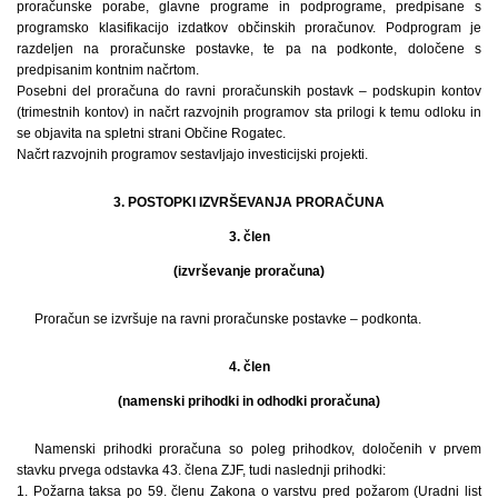
proračunske porabe, glavne programe in podprograme, predpisane s
programsko klasifikacijo izdatkov občinskih proračunov. Podprogram je
razdeljen na proračunske postavke, te pa na podkonte, določene s
predpisanim kontnim načrtom.
Posebni del proračuna do ravni proračunskih postavk – podskupin kontov
(trimestnih kontov) in načrt razvojnih programov sta prilogi k temu odloku in
se objavita na spletni strani Občine Rogatec.
Načrt razvojnih programov sestavljajo investicijski projekti.
3. POSTOPKI IZVRŠEVANJA PRORAČUNA
3. člen
(izvrševanje proračuna)
Proračun se izvršuje na ravni proračunske postavke – podkonta.
4. člen
(namenski prihodki in odhodki proračuna)
Namenski prihodki proračuna so poleg prihodkov, določenih v prvem
stavku prvega odstavka 43. člena ZJF, tudi naslednji prihodki:
1. Požarna taksa po 59. členu Zakona o varstvu pred požarom (Uradni list