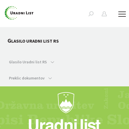
G
LASILO URADNI LIST RS
Glasilo Uradni list RS
Preklic dokumentov