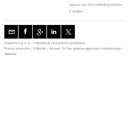
Izjava o varstvu osebnih podatkov
E-dražbe
Uradni list d. o. o. – v likvidaciji / Vse pravice pridržane.
Pravna obvestila
/
Piškotki
/ Avtorji:
TriTim spletna agencija
v sodelovanju z
2Mobile