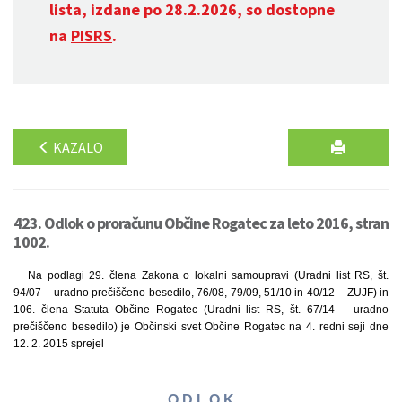
lista, izdane po 28.2.2026, so dostopne
na
PISRS
.
KAZALO
423. Odlok o proračunu Občine Rogatec za leto 2016, stran
1002.
Na podlagi 29. člena Zakona o lokalni samoupravi (Uradni list RS, št.
94/07 – uradno prečiščeno besedilo, 76/08, 79/09, 51/10 in 40/12 – ZUJF) in
106. člena Statuta Občine Rogatec (Uradni list RS, št. 67/14 – uradno
prečiščeno besedilo) je Občinski svet Občine Rogatec na 4. redni seji dne
12. 2. 2015 sprejel
O D L O K