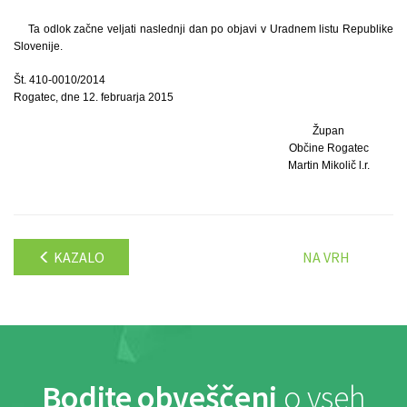
Ta odlok začne veljati naslednji dan po objavi v Uradnem listu Republike
Slovenije.
Št. 410-0010/2014
Rogatec, dne 12. februarja 2015
Župan
Občine Rogatec
Martin Mikolič l.r.
KAZALO
NA VRH
Bodite obveščeni
o vseh