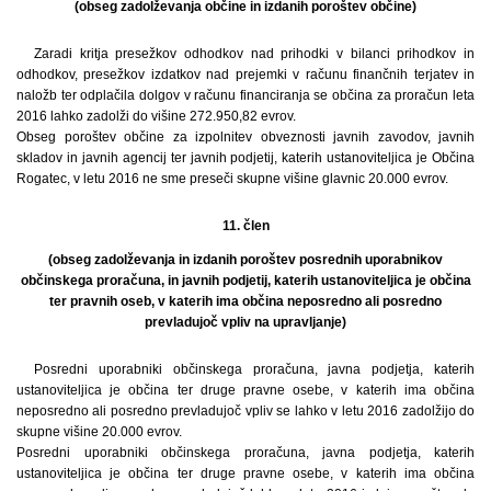
(obseg zadolževanja občine in izdanih poroštev občine)
Zaradi kritja presežkov odhodkov nad prihodki v bilanci prihodkov in
odhodkov, presežkov izdatkov nad prejemki v računu finančnih terjatev in
naložb ter odplačila dolgov v računu financiranja se občina za proračun leta
2016 lahko zadolži do višine 272.950,82 evrov.
Obseg poroštev občine za izpolnitev obveznosti javnih zavodov, javnih
skladov in javnih agencij ter javnih podjetij, katerih ustanoviteljica je Občina
Rogatec, v letu 2016 ne sme preseči skupne višine glavnic 20.000 evrov.
11. člen
(obseg zadolževanja in izdanih poroštev posrednih uporabnikov
občinskega proračuna, in javnih podjetij, katerih ustanoviteljica je občina
ter pravnih oseb, v katerih ima občina neposredno ali posredno
prevladujoč vpliv na upravljanje)
Posredni uporabniki občinskega proračuna, javna podjetja, katerih
ustanoviteljica je občina ter druge pravne osebe, v katerih ima občina
neposredno ali posredno prevladujoč vpliv se lahko v letu 2016 zadolžijo do
skupne višine 20.000 evrov.
Posredni uporabniki občinskega proračuna, javna podjetja, katerih
ustanoviteljica je občina ter druge pravne osebe, v katerih ima občina