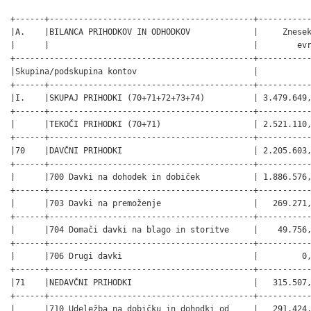
+------+------------------------------------------+-------------+
|A.    |BILANCA PRIHODKOV IN ODHODKOV             |     Znesek v|
|      |                                          |        evrih|
+-------------------------------------------------+-------------+
|Skupina/podskupina kontov                        |             |
+------+------------------------------------------+-------------+
|I.    |SKUPAJ PRIHODKI (70+71+72+73+74)          | 3.479.649,58|
+------+------------------------------------------+-------------+
|      |TEKOČI PRIHODKI (70+71)                   | 2.521.110,55|
+------+------------------------------------------+-------------+
|70    |DAVČNI PRIHODKI                           | 2.205.603,00|
+------+------------------------------------------+-------------+
|      |700 Davki na dohodek in dobiček           | 1.886.576,00|
+------+------------------------------------------+-------------+
|      |703 Davki na premoženje                   |   269.271,00|
+------+------------------------------------------+-------------+
|      |704 Domači davki na blago in storitve     |    49.756,00|
+------+------------------------------------------+-------------+
|      |706 Drugi davki                           |         0,00|
+------+------------------------------------------+-------------+
|71    |NEDAVČNI PRIHODKI                         |   315.507,55|
+------+------------------------------------------+-------------+
|      |710 Udeležba na dobičku in dohodki od     |   291.424,35|
|      |premoženja                                |             |
+------+------------------------------------------+-------------+
|      |711 Takse in pristojbine                  |     1.400,00|
+------+------------------------------------------+-------------+
|      |712 Denarne kazni                         |     2.940,00|
+------+------------------------------------------+-------------+
|      |713 Prihodki od prodaje blaga in storitev |         0,00|
+------+------------------------------------------+-------------+
|      |714 Drugi nedavčni prihodki               |    19.743,20|
+------+------------------------------------------+-------------+
|72    |KAPITALSKI PRIHODKI                       |   107.950,00|
+------+------------------------------------------+-------------+
|      |720 Prihodki od prodaje osnovnih sredstev |    56.950,00|
+------+------------------------------------------+-------------+
|      |721 Prihodki od prodaje zalog             |         0,00|
+------+------------------------------------------+-------------+
|      |722 Prihodki od prodaje zemljišč in       |    51.000,00|
|      |neopredmetenih dolgoročnih sredstev       |             |
+------+------------------------------------------+-------------+
|73    |PREJETE DONACIJE                          |         0,00|
+------+------------------------------------------+-------------+
|      |730 Prejete donacije iz domačih virov     |         0,00|
+------+------------------------------------------+-------------+
|      |731 Prejete donacije iz tujine            |         0,00|
+------+------------------------------------------+-------------+
|74    |TRANSFERNI PRIHODKI                       |   850.589,03|
+------+------------------------------------------+-------------+
|      |740 Transferni prihodki iz drugih         |   271.509,11|
|      |javnofinančnih institucij                 |             |
+------+------------------------------------------+-------------+
|      |741 Prejeta sredstva iz državnega         |   579.079,92|
|      |proračuna iz sredstev proračuna EU        |             |
+------+------------------------------------------+-------------+
|II.   |SKUPAJ ODHODKI (40+41+42+43)              | 3.635.862,77|
+------+------------------------------------------+-------------+
|40    |TEKOČI ODHODKI                            |   760.873,95|
+------+------------------------------------------+-------------+
|      |400 Plače in drugi izdatki zaposlenim     |   264.383,51|
+------+------------------------------------------+-------------+
|      |401 Prispevki delodajalcev za socialno    |    43.622,83|
|      |varnost                                   |             |
+------+------------------------------------------+-------------+
|      |402 Izdatki za blago in storitve          |   415.908,75|
+------+------------------------------------------+-------------+
|      |403 Plačila domačih obresti               |    16.958,86|
+------+------------------------------------------+-------------+
|      |409 Rezerve                               |    20.000,00|
+------+------------------------------------------+-------------+
|41    |TEKOČI TRANSFERI                          | 1.467.744,06|
+------+------------------------------------------+-------------+
|      |410 Subvencije                            |    23.700,00|
+------+------------------------------------------+-------------+
|      |411 Transferi posameznikom in             |   691.697,50|
|      |gospodinjstvom                            |             |
+------+------------------------------------------+-------------+
|      |412 Transferi neprofitnim organizacijam   |   126.940,67|
|      |in ustanovam                              |             |
+------+------------------------------------------+-------------+
|      |413 Drugi tekoči domači transferi         |   625.405,89|
+------+------------------------------------------+-------------+
|      |414 Tekoči transferi v tujino             |         0,00|
+------+------------------------------------------+-------------+
|42    |INVESTICIJSKI ODHODKI                     | 1.314.433,49|
+------+------------------------------------------+-------------+
|      |420 Nakup in gradnja osnovnih sredstev    | 1.314.433,49|
+------+------------------------------------------+-------------+
|43    |INVESTICIJSKI TRANSFERI                   |    92.811,27|
+------+------------------------------------------+-------------+
|      |431 Investicijski transferi pravnim in    |    76.811,27|
|      |fizičnim osebam, ki niso proračunski      |             |
|      |uporabniki                                |             |
+------+------------------------------------------+-------------+
|      |432 Investicijski transferi proračunskim  |    16.000,00|
|      |uporabnikom                               |             |
+------+------------------------------------------+-------------+
|III.  |PRORAČUNSKI PRESEŽEK (I.-II.)             |  –156.213,19|
|      |(PRORAČUNSKI PRIMANJKLJAJ)                |             |
+------+------------------------------------------+-------------+
|B.    |RAČUN FINANČNIH TERJATEV IN NALOŽB        |             |
+------+------------------------------------------+-------------+
|IV.   |PREJETA VRAČILA DANIH POSOJIL IN PRODAJA  |         0,00|
|      |KAPITALSKIH DELEŽEV (750+751+752)         |             |
+------+------------------------------------------+-------------+
|75    |PREJETA VRAČILA DANIH POSOJIL             |         0,00|
+------+------------------------------------------+-------------+
|      |750 Prejeta vračila danih posojil         |         0,00|
+------+------------------------------------------+-------------+
|      |751 Prodaja kapitalskih deležev           |         0,00|
+------+------------------------------------------+-------------+
|      |752 Kupnine iz naslova privatizacije      |         0,00|
+------+------------------------------------------+-------------+
|V.    |DANA POSOJILA IN POVEČANJE KAPITALSKIH    |         0,00|
|      |DELEŽEV (440+441+442+443)                 |             |
+------+------------------------------------------+-------------+
|44    |DANA POSOJILA IN POVEČANJE KAPITALSKIH    |         0,00|
|      |DELEŽEV                                   |             |
+------+------------------------------------------+-------------+
|      |440 Dana posojila                         |         0,00|
+------+------------------------------------------+-------------+
|      |441 Povečanje kapitalskih deležev in      |         0,00|
|      |naložb                                    |             |
+------+------------------------------------------+-------------+
|      |442 Poraba sredstev kupnin iz naslova     |         0,00|
|      |privatizacije                             |             |
+------+------------------------------------------+-------------+
|      |443 Povečanje namenskega premoženja v     |         0,00|
|      |javnih skladih in drugih osebah javnega   |             |
|      |prava, ki imajo premoženje v svoji lasti  |             |
+------+------------------------------------------+-------------+
|VI.   |PREJETA MINUS DANA POSOJILA IN SPREMEMBE  |         0,00|
|      |KAPITALSKIH DELEŽEV (IV.-V.)              |             |
+------+------------------------------------------+-------------+
|C.    |RAČUN FINANCIRANJA                        |             |
+------+------------------------------------------+-------------+
|VII.  |ZADOLŽEVANJE (500)                        |   272.950,82|
+------+------------------------------------------+-------------+
|50    |ZADOLŽEVANJE                              |   272.950,82|
+------+------------------------------------------+-------------+
|      |500 Domače zadolževanje                   |   272.950,82|
+------+------------------------------------------+-------------+
|VIII. |ODPLAČILA DOLGA (550)                     |   116.737,63|
+------+----