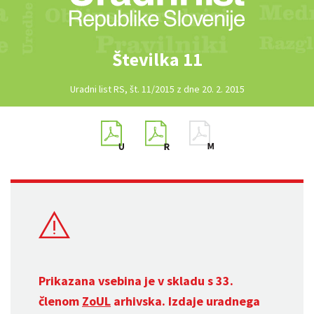
Številka 11
Uradni list RS, št. 11/2015 z dne 20. 2. 2015
Prikazana vsebina je v skladu s 33.
členom
ZoUL
arhivska. Izdaje uradnega