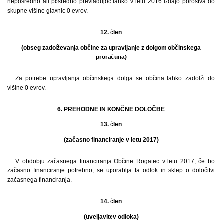
neposredno ali posredno prevladujoč lahko v letu 2016 izdajo poroštva do
skupne višine glavnic 0 evrov.
12. člen
(obseg zadolževanja občine za upravljanje z dolgom občinskega
proračuna)
Za potrebe upravljanja občinskega dolga se občina lahko zadolži do
višine 0 evrov.
6. PREHODNE IN KONČNE DOLOČBE
13. člen
(začasno financiranje v letu 2017)
V obdobju začasnega financiranja Občine Rogatec v letu 2017, če bo
začasno financiranje potrebno, se uporablja ta odlok in sklep o določitvi
začasnega financiranja.
14. člen
(uveljavitev odloka)