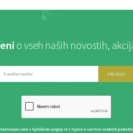
eni
o vseh naših novostih, akci
PRIJAVA
Seznanjen sem s
Splošnimi pogoji
in z
Izjavo o varstvu osebnih podatk