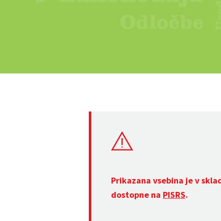
Prikazana vsebina je v skla
dostopne na
PISRS
.