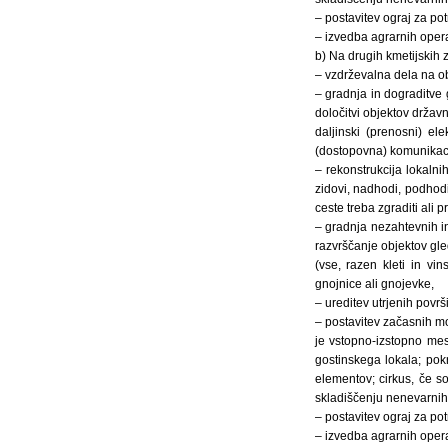
– postavitev ograj za pot
– izvedba agrarnih opera
b) Na drugih kmetijskih 
– vzdrževalna dela na ob
– gradnja in dograditve 
določitvi objektov držav
daljinski (prenosni) ele
(dostopovna) komunikac
– rekonstrukcija lokalni
zidovi, nadhodi, podhodi
ceste treba zgraditi ali p
– gradnja nezahtevnih in
razvrščanje objektov gl
(vse, razen kleti in vin
gnojnice ali gnojevke,
– ureditev utrjenih površ
– postavitev začasnih mon
je vstopno-izstopno mest
gostinskega lokala; pokr
elementov; cirkus, če s
skladiščenju nenevarnih 
– postavitev ograj za pot
– izvedba agrarnih opera