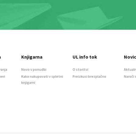
a
Knjigarna
UL info tok
Novi
vanja
Novo v ponudbi
O storitvi
Aktualn
meri
Kako nakupovati v spletni
Preizkusi brezplačno
Naroči 
knjigarni