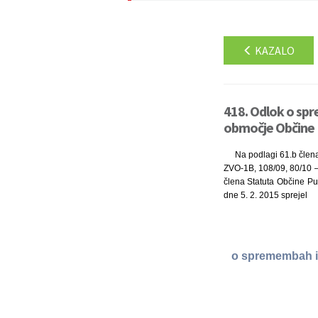
KAZALO
418. Odlok o spr
območje Občine P
Na podlagi 61.b člena
ZVO-1B, 108/09, 80/10 –
člena Statuta Občine Puc
dne 5. 2. 2015 sprejel
o spremembah in