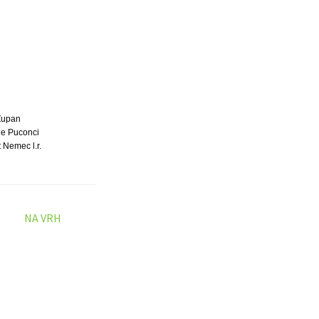
Župan
e Puconci
 Nemec l.r.
NA VRH