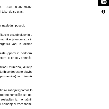
99, 100/00, 89/02, 94/02,
 tako, da se glasi:
ni naslednji posegi:
kacije vrst objektov in o
komunikacijska omrežja in
nergetski vodi in lokalna
ceste (oporni in podporni
ture, ki jih je v območju
skladu z uredbo, ki ureja
terih so dopustne stavbe
 prometnice) in zbiralnik
tipski zabojnik; pomol, to
urejeno zemljišče kot del
, sestavljen iz montažnih
ekti namenjeni začasnemu