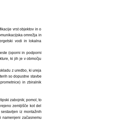
kacije vrst objektov in o
komunikacijska omrežja in
nergetski vodi in lokalna
ceste (oporni in podporni
ture, ki jih je v območju
skladu z uredbo, ki ureja
terih so dopustne stavbe
 prometnice) in zbiralnik
tipski zabojnik; pomol, to
urejeno zemljišče kot del
, sestavljen iz montažnih
ekti namenjeni začasnemu