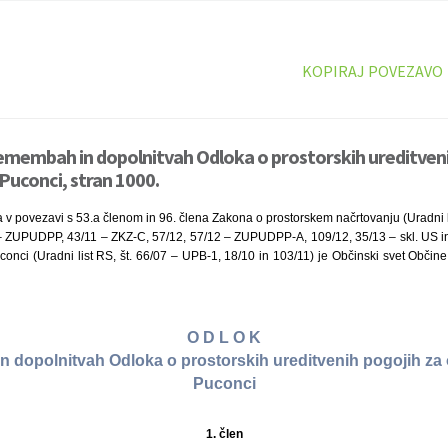
KOPIRAJ POVEZAVO
emembah in dopolnitvah Odloka o prostorskih ureditveni
uconci, stran 1000.
 v povezavi s 53.a členom in 96. člena Zakona o prostorskem načrtovanju (Uradni li
 ZUPUDPP, 43/11 – ZKZ-C, 57/12, 57/12 – ZUPUDPP-A, 109/12, 35/13 – skl. US in 
onci (Uradni list RS, št. 66/07 – UPB-1, 18/10 in 103/11) je Občinski svet Občine
O D L O K
 dopolnitvah Odloka o prostorskih ureditvenih pogojih z
Puconci
1. člen