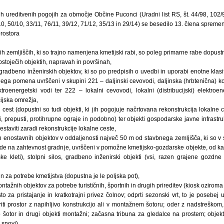
h ureditvenih pogojih za območje Občine Puconci (Uradni list RS, št. 44/98, 102/
0, 50/10, 33/11, 76/11, 39/12, 71/12, 35/13 in 29/14) se besedilo 13. člena spremeni
rostora
ih zemljiščih, ki so trajno namenjena kmetijski rabi, so poleg primarne rabe dopust
stoječih objektih, napravah in površinah,
gradbeno inženirskih objektov, ki so po predpisih o uvedbi in uporabi enotne klasifi
nega pomena uvrščeni v skupini 221 – daljinski cevovodi, daljinska (hrbtenična) 
ktroenergetski vodi ter 222 – lokalni cevovodi, lokalni (distribucijski) elektroe
ijska omrežja,
h cest (dopustni so tudi objekti, ki jih pogojuje načrtovana rekonstrukcija lokalne 
, prepusti, protihrupne ograje in podobno) ter objekti gospodarske javne infrastruk
restaviti zaradi rekonstrukcije lokalne ceste,
 enostavnih objektov v oddaljenosti največ 50 m od stavbnega zemljišča, ki so v 
ede na zahtevnost gradnje, uvrščeni v pomožne kmetijsko-gozdarske objekte, od ka
ske kleti), stolpni silos, gradbeno inženirski objekti (vsi, razen grajene gozdne
in za potrebe kmetijstva (dopustna je le poljska pot),
tažnih objektov za potrebe turističnih, športnih in drugih prireditev (kiosk oziroma 
o za pristajanje in kratkotrajni privez čolnov; odprti sezonski vrt, to je posebej 
iti prostor z napihljivo konstrukcijo ali v montažnem šotoru; oder z nadstreškom
o šotor in drugi objekti montažni; začasna tribuna za gledalce na prostem; obj
snovi),