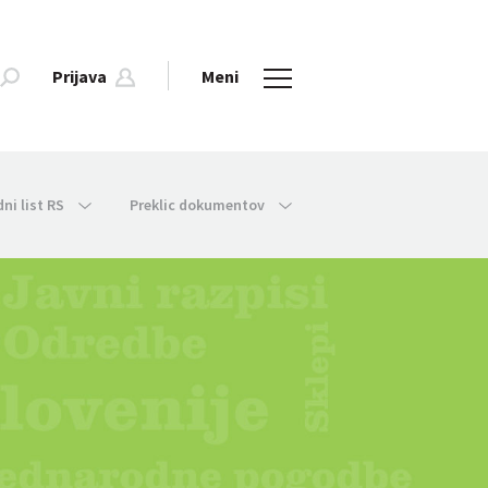
Prijava
Meni
dni list RS
Preklic dokumentov