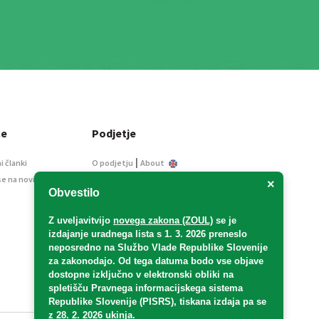
ce
Podjetje
|
i članki
O podjetju
About
se na novice
Kontakt
×
Obvestilo
Informacije javnega
značaja
Z uveljavitvijo
novega zakona (ZOUL)
se je
Oglaševanje
izdajanje uradnega lista s 1. 3. 2026 preneslo
Splošni pogoji
neposredno
na Službo Vlade Republike Slovenije
Izjava o varstvu osebnih
za zakonodajo
. Od tega datuma bodo vse objave
podatkov
dostopne izključno v elektronski obliki na
spletišču Pravnega informacijskega sistema
E-dražbe
Republike Slovenije (PISRS), tiskana izdaja pa se
z 28. 2. 2026 ukinja.