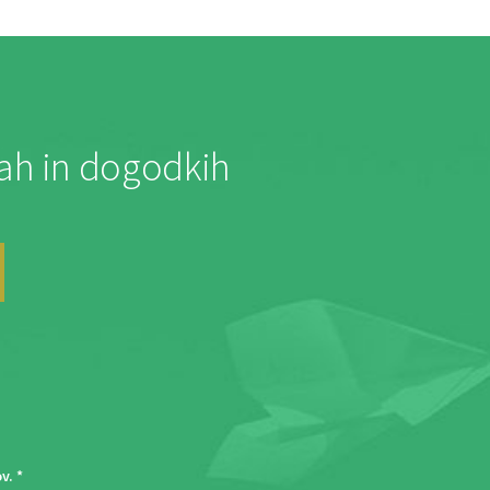
jah in dogodkih
ov
. *