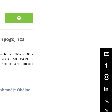
h pogojih za
st RS, št. 33/07, 70/08 –
76/14 – odl. US) ter 16.
 Puconci na 4. redni seji
a območje Občine