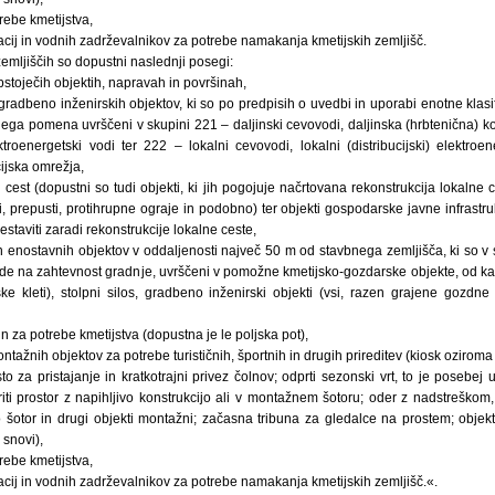
rebe kmetijstva,
cij in vodnih zadrževalnikov za potrebe namakanja kmetijskih zemljišč.
zemljiščih so dopustni naslednji posegi:
stoječih objektih, napravah in površinah,
gradbeno inženirskih objektov, ki so po predpisih o uvedbi in uporabi enotne klasifi
nega pomena uvrščeni v skupini 221 – daljinski cevovodi, daljinska (hrbtenična) 
ktroenergetski vodi ter 222 – lokalni cevovodi, lokalni (distribucijski) elektroe
ijska omrežja,
h cest (dopustni so tudi objekti, ki jih pogojuje načrtovana rekonstrukcija lokalne 
, prepusti, protihrupne ograje in podobno) ter objekti gospodarske javne infrastruk
restaviti zaradi rekonstrukcije lokalne ceste,
 enostavnih objektov v oddaljenosti največ 50 m od stavbnega zemljišča, ki so v 
ede na zahtevnost gradnje, uvrščeni v pomožne kmetijsko-gozdarske objekte, od ka
ske kleti), stolpni silos, gradbeno inženirski objekti (vsi, razen grajene gozdne
in za potrebe kmetijstva (dopustna je le poljska pot),
tažnih objektov za potrebe turističnih, športnih in drugih prireditev (kiosk oziroma 
o za pristajanje in kratkotrajni privez čolnov; odprti sezonski vrt, to je posebej 
iti prostor z napihljivo konstrukcijo ali v montažnem šotoru; oder z nadstreškom
o šotor in drugi objekti montažni; začasna tribuna za gledalce na prostem; obj
snovi),
rebe kmetijstva,
cij in vodnih zadrževalnikov za potrebe namakanja kmetijskih zemljišč.«.