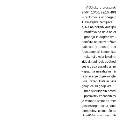
V Odloku o prostorski
97/04, 13/06, 22/10, 40/1
»C) Območja odprtega p
1. Kmetijska zemljišča
a) Na najboljših kmetijsk
– vzdrževalna dela na ob
– gradnja in dograditve 
določitvi objektov držav
daljinski (prenosni) ele
(dostopovna) komunikac
– rekonstrukcija lokalni
zidovi, nadhodi, podhodi
ceste treba zgraditi ali p
– gradnja nezahtevnih in
razvrščanje objektov gl
(vse, razen kleti in vin
gnojnice ali gnojevke,
– ureditev utrjenih površ
– postavitev začasnih mon
je vstopno-izstopno mest
gostinskega lokala; pokr
elementov; cirkus, če s
skladiščenju nenevarnih 