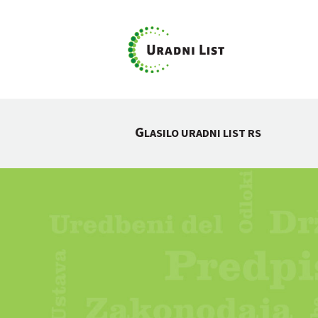
G
LASILO URADNI LIST RS