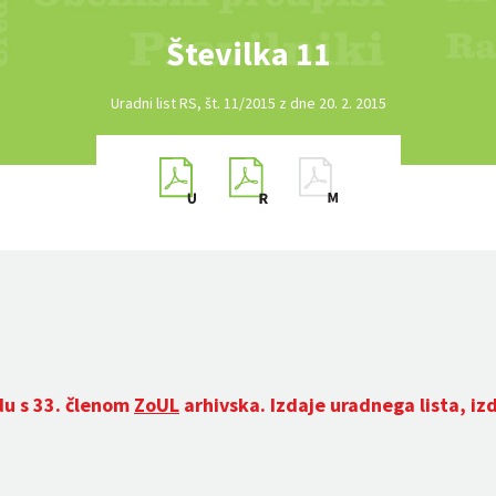
Številka 11
Uradni list RS, št. 11/2015 z dne 20. 2. 2015
du s 33. členom
ZoUL
arhivska. Izdaje uradnega lista, iz