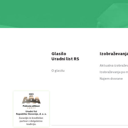
Glasilo
Izobraževanj
Uradni list RS
Aktualna izobraže
O glasilu
Izobraževanja po 
Najem dvorane