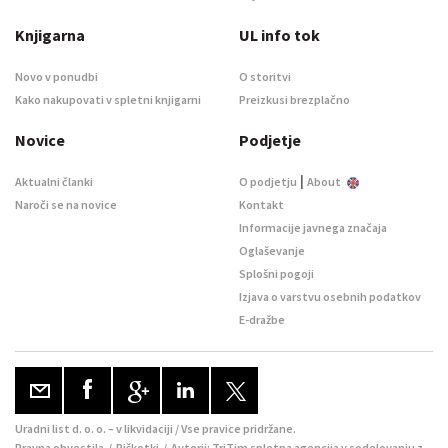
Knjigarna
UL info tok
Novo v ponudbi
O storitvi
Kako nakupovati v spletni knjigarni
Preizkusi brezplačno
Novice
Podjetje
|
Aktualni članki
O podjetju
About
Naroči se na novice
Kontakt
Informacije javnega značaja
Oglaševanje
Splošni pogoji
Izjava o varstvu osebnih podatkov
E-dražbe
Uradni list d. o. o. – v likvidaciji / Vse pravice pridržane.
Pravna obvestila
/
Piškotki
/ Avtorji:
TriTim spletna agencija
v sodelovanju z