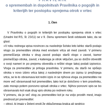
o spremembah in dopolnitvah Pravilnika o pogojih in
kriterijih ter postopku sprejema otrok v vrtec
1. člen
V Pravilniku o pogojih in kriterijih ter postopku sprejema otrok v vrtec
(Uradni list RS, št. 23/11) se v 9. členu spremeni šesti odstavek tako, da se
glasi:
»V roku rednega vpisa novincev za naslednje šolsko leto lahko starši podajo
vlogo za premestitev otroka med enotami vrtca ali med zavodi. V primeru
premeščanja otroka v drug zavod podajo starši vlogo v zavod, kamor
premeščajo otroka, zavod, v katerega je otrok vključen, pa so dolžni obvestiti
o svoji nameri in po prejemu obvestila o rešitvi vloge takoj podati izpisnico.
Vloga za premestitev je priloga pravilnika. V primeru, da starši ne vpišejo
otroka v novo izbiro vrtca takoj z naslednjim dnem po izpisu iz prejšnjega
vrtca, se le-to obravnava kot redni izpis in se njihova vloga za premestitev ne
more več obravnavati kot premestitev, tako kot je določeno v tem pravilniku,
zato morajo potem ponovno vpisati otroka v vrtec. Njihov ponovni vpis se bo
obravnavalo kot vsak drug vpis otroka po rednem roku.
V primeru, da je več vlog za premestitev kot je na voljo prostih mest, imajo
prednost pri premestitvi:
– otroci, ki imajo v želeni enoti že vključenega bratca ali sestrico