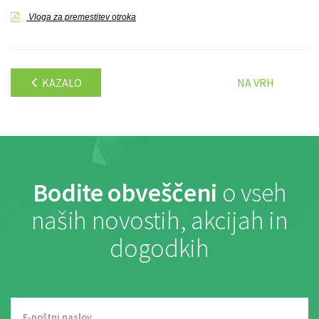
Vloga za premestitev otroka
KAZALO
NA VRH
Bodite obveščeni
o vseh
naših novostih, akcijah in
dogodkih