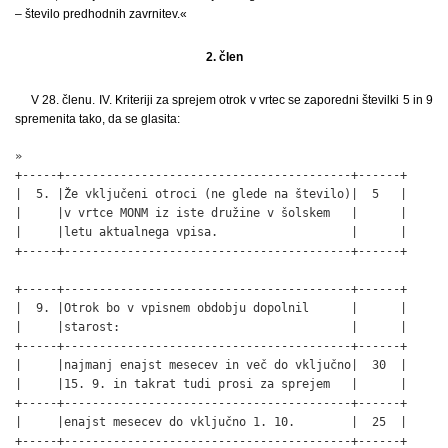
– število predhodnih zavrnitev.«
2. člen
V 28. členu. IV. Kriteriji za sprejem otrok v vrtec se zaporedni številki 5 in 9
spremenita tako, da se glasita:
»

+-----+-----------------------------------------+------+

|  5. |Že vključeni otroci (ne glede na število)|  5   |

|     |v vrtce MONM iz iste družine v šolskem   |      |

|     |letu aktualnega vpisa.                   |      |

+-----+-----------------------------------------+------+

+-----+-----------------------------------------+------+

|  9. |Otrok bo v vpisnem obdobju dopolnil      |      |

|     |starost:                                 |      |

+-----+-----------------------------------------+------+

|     |najmanj enajst mesecev in več do vključno|  30  |

|     |15. 9. in takrat tudi prosi za sprejem   |      |

+-----+-----------------------------------------+------+

|     |enajst mesecev do vključno 1. 10.        |  25  |

+-----+-----------------------------------------+------+
