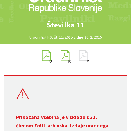
Številka 11
Uradni list RS, št. 11/2015 z dne 20. 2. 2015
Prikazana vsebina je v skladu s 33.
členom
ZoUL
arhivska. Izdaje uradnega