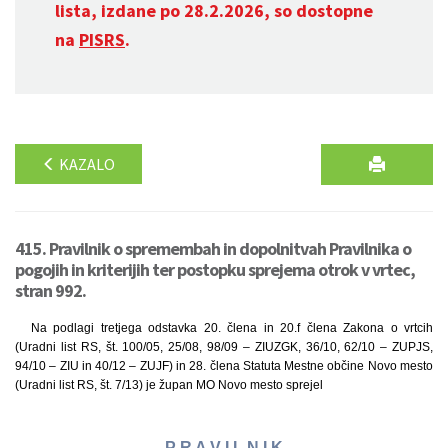
lista, izdane po 28.2.2026, so dostopne
na
PISRS
.
KAZALO
415. Pravilnik o spremembah in dopolnitvah Pravilnika o
pogojih in kriterijih ter postopku sprejema otrok v vrtec,
stran 992.
Na podlagi tretjega odstavka 20. člena in 20.f člena Zakona o vrtcih
(Uradni list RS, št. 100/05, 25/08, 98/09 – ZIUZGK, 36/10, 62/10 – ZUPJS,
94/10 – ZIU in 40/12 – ZUJF) in 28. člena Statuta Mestne občine Novo mesto
(Uradni list RS, št. 7/13) je župan MO Novo mesto sprejel
P R A V I L N I K