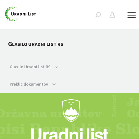
G
LASILO URADNI LIST RS
Glasilo Uradni list RS
Preklic dokumentov