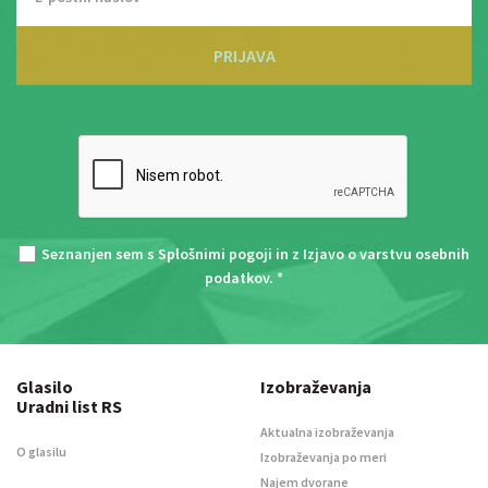
PRIJAVA
Seznanjen sem s
Splošnimi pogoji
in z
Izjavo o varstvu osebnih
podatkov
. *
Glasilo
Izobraževanja
Uradni list RS
Aktualna izobraževanja
O glasilu
Izobraževanja po meri
Najem dvorane