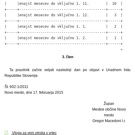
|     |enajst mesecev do vključno 1. 11.        |  10  |

+-----+-----------------------------------------+------+

|     |enajst mesecev do vključno 1. 12.        |   3  |

+-----+-----------------------------------------+------+

|     |enajst mesecev do vključno 1. 1.         |   2  |

+-----+-----------------------------------------+------+

|     |enajst mesecev do vključno 1. 2.         |   1  |

+-----+-----------------------------------------+------+

                                                       «
3. člen
Ta pravilnik začne veljati naslednji dan po objavi v Uradnem listu
Republike Slovenije.
Št. 602-1/2011
Novo mesto, dne 17. februarja 2015
Župan
Mestne občine Novo
mesto
Gregor Macedoni l.r.
Vloga za vpis otroka v vrtec