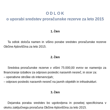
O D L O K
o uporabi sredstev proračunske rezerve za leto 2015
1. člen
Ta odlok določa namen in višino porabe sredstev proračunske rezerve
Občine Ajdovščina za leto 2015.
2. člen
Sredstva proračunske rezerve v višini 75.000,00 evrov se namenijo za
financiranje izdatkov za odpravo posledic naravnih nesreč, in sicer za:
– operativne stroške ob intervencijah;
– odpravo posledic naravnih nesreč na javnih objektih in infrastrukturi.
3. člen
Dejanska poraba sredstev bo ugotovljena in posebej specificirana v
okviru zaključnega proračuna Občine Ajdovščina za leto 2015.