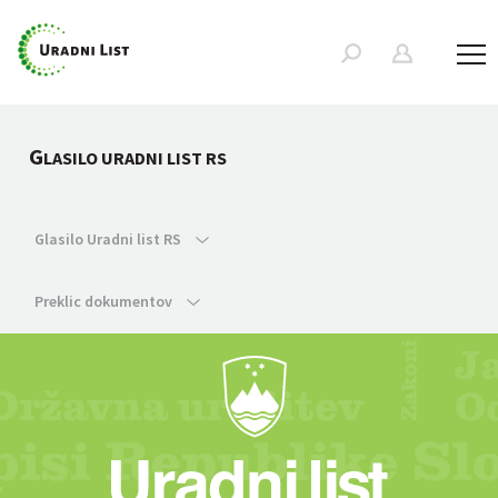
G
LASILO URADNI LIST RS
Glasilo Uradni list RS
Preklic dokumentov