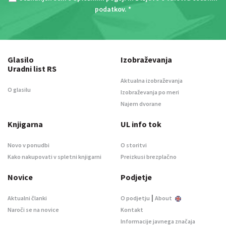
podatkov
. *
Glasilo
Izobraževanja
Uradni list RS
Aktualna izobraževanja
O glasilu
Izobraževanja po meri
Najem dvorane
Knjigarna
UL info tok
Novo v ponudbi
O storitvi
Kako nakupovati v spletni knjigarni
Preizkusi brezplačno
Novice
Podjetje
|
Aktualni članki
O podjetju
About
Naroči se na novice
Kontakt
Informacije javnega značaja