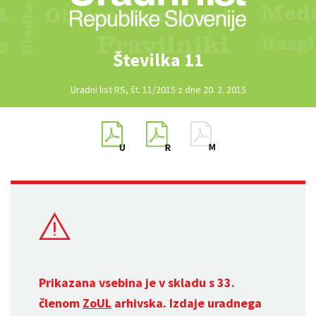
Številka 11
Uradni list RS, št. 11/2015 z dne 20. 2. 2015
Prikazana vsebina je v skladu s 33.
členom
ZoUL
arhivska. Izdaje uradnega