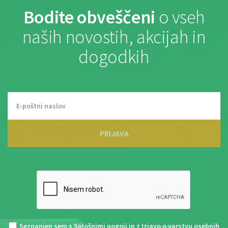
Bodite obveščeni
o vseh
naših novostih, akcijah in
dogodkih
PRIJAVA
Seznanjen sem s
Splošnimi pogoji
in z
Izjavo o varstvu osebnih