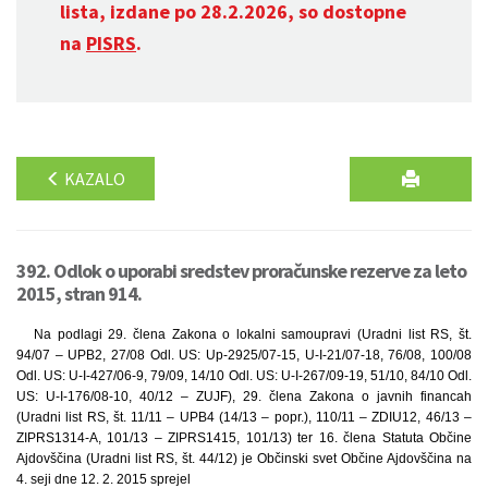
lista, izdane po 28.2.2026, so dostopne
na
PISRS
.
KAZALO
392. Odlok o uporabi sredstev proračunske rezerve za leto
2015, stran 914.
Na podlagi 29. člena Zakona o lokalni samoupravi (Uradni list RS, št.
94/07 – UPB2, 27/08 Odl. US: Up-2925/07-15, U-I-21/07-18, 76/08, 100/08
Odl. US: U-I-427/06-9, 79/09, 14/10 Odl. US: U-I-267/09-19, 51/10, 84/10 Odl.
US: U-I-176/08-10, 40/12 – ZUJF), 29. člena Zakona o javnih financah
(Uradni list RS, št. 11/11 – UPB4 (14/13 – popr.), 110/11 – ZDIU12, 46/13 –
ZIPRS1314-A, 101/13 – ZIPRS1415, 101/13) ter 16. člena Statuta Občine
Ajdovščina (Uradni list RS, št. 44/12) je Občinski svet Občine Ajdovščina na
4. seji dne 12. 2. 2015 sprejel