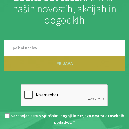
naših novostih, akcijah in
dogodkih
PRIJAVA
Seznanjen sem s
Splošnimi pogoji
in z
Izjavo o varstvu osebnih
podatkov
. *