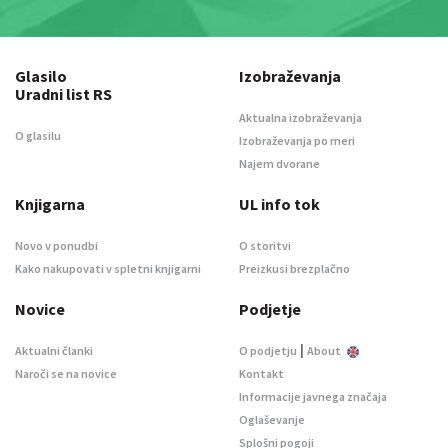
Glasilo
Izobraževanja
Uradni list RS
Aktualna izobraževanja
O glasilu
Izobraževanja po meri
Najem dvorane
Knjigarna
UL info tok
Novo v ponudbi
O storitvi
Kako nakupovati v spletni knjigarni
Preizkusi brezplačno
Novice
Podjetje
|
Aktualni članki
O podjetju
About
Naroči se na novice
Kontakt
Informacije javnega značaja
Oglaševanje
Splošni pogoji