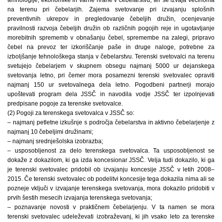
na terenu pri čebelarjih. Zajema svetovanje pri izvajanju splošnih
preventivnih ukrepov in pregledovanje čebeljih družin, ocenjevanje
pravilnosti razvoja čebeljih družin ob različnih pogojih reje in ugotavljanje
morebitnih sprememb v obnašanju čebel, spremembe na zalegi, pripravo
čebel na prevoz ter izkoriščanje paše in druge naloge, potrebne za
izboljšanje tehnološkega stanja v čebelarstvu. Terenski svetovalci na terenu
svetujejo čebelarjem v skupnem obsegu najmanj 5000 ur dejanskega
svetovanja letno, pri čemer mora posamezni terenski svetovalec opraviti
najmanj 150 ur svetovalnega dela letno. Pogodbeni partnerji morajo
upoštevati program dela JSSČ in navodila vodje JSSČ ter izpolnjevati
predpisane pogoje za terenske svetovalce.
(2) Pogoji za terenskega svetovalca v JSSČ so:
– najmanj petletne izkušnje s področja čebelarstva in aktivno čebelarjenje z
najmanj 10 čebeljimi družinami;
– najmanj srednješolska izobrazba;
– usposobljenost za delo terenskega svetovalca. Ta usposobljenost se
dokaže z dokazilom, ki ga izda koncesionar JSSČ. Velja tudi dokazilo, ki ga
je terenski svetovalec pridobil ob izvajanju koncesije JSSČ v letih 2008–
2015. Če terenski svetovalec ob podelitvi koncesije tega dokazila nima ali se
pozneje vključi v izvajanje terenskega svetovanja, mora dokazilo pridobiti v
prvih šestih mesecih izvajanja terenskega svetovanja;
– poznavanje novosti v praktičnem čebelarjenju. V ta namen se mora
terenski svetovalec udeleževati izobraževanj, ki jih vsako leto za terenske