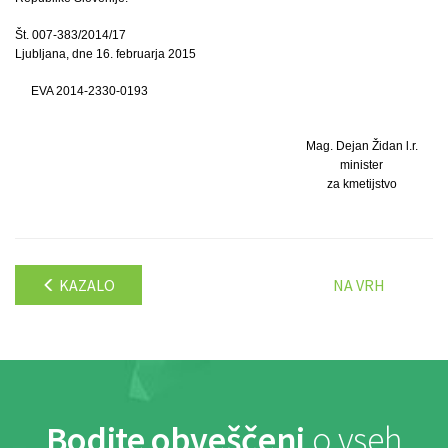
Št. 007-383/2014/17
Ljubljana, dne 16. februarja 2015
EVA 2014-2330-0193
Mag. Dejan Židan l.r.
minister
za kmetijstvo
KAZALO
NA VRH
Bodite obveščeni
o vseh