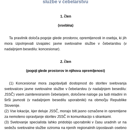
službe v čebelarstvu
1. člen
(vsebina)
Ta pravilnik določa pogoje glede prostorov, opremljenosti in osebja, ki jih
mora izpolnjevati izvajalec javne svetovalne službe v čebelarstvu (v
nadaljnjem besedilu: koncesionar).
2. člen
(pogoji glede prostorov in njihova opremljenost)
(1) Koncesionar mora zagotavljati dostopnost do storitev svetovanja
svetovalcev javne svetovalne službe v čebelarstvu (v nadaljnjem besedilu:
JSSČ) vsem zainteresiranim čebelarjem, določene naloge pa tudi mladini in
širši javnosti (v nadaljnjem besedilu uporabniki) na območju Republike
Slovenije.
(2) Vse lokacije, kjer deluje JSSČ, morajo biti jasno označene in opremljene
za nemoteno opravljanje storitev JSSČ in komunikacijo s strankami.
(3) Svetovanje specialista lahko pridobijo uporabniki v času uradnih ur na
sedežu svetovalne službe oziroma na njenih regionalnih izpostavah osebno