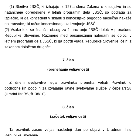
(1) Storitve JSSČ, ki izhajajo iz 127.a člena Zakona o kmetijstvu in so
natančneje opredeljene v letnih programih dela JSSČ, so podlaga za
izplačilo, ki ga koncedent v skladu s koncesijsko pogodbo mesečno nakaže
na transakcijski račun koncesionarja za izvajanje JSSČ.
(2) Vsako leto se finančni obseg za financiranje JSSČ določi v proračunu
Republike Slovenije. Razmerje med posameznimi nalogami se določi v
letnem programu dela JSSČ, ki ga potrdi Vlada Republike Slovenije, če ni z
zakonom določeno drugače.
7. člen
(prenehanje veljavnosti)
Z dnem uveljavitve tega pravilnika preneha veljati Pravilnik o
podrobnejših pogojih za izvajanje javne svetovalne službe v čebelarstvu
(Uradni list RS, št. 38/10).
8. člen
(začetek veljavnosti)
Ta pravilnik začne veljati naslednji dan po objavi v Uradnem listu
Republike Slovenije.