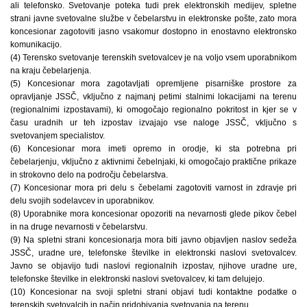
ali telefonsko. Svetovanje poteka tudi prek elektronskih medijev, spletne
strani javne svetovalne službe v čebelarstvu in elektronske pošte, zato mora
koncesionar zagotoviti jasno vsakomur dostopno in enostavno elektronsko
komunikacijo.
(4) Terensko svetovanje terenskih svetovalcev je na voljo vsem uporabnikom
na kraju čebelarjenja.
(5) Koncesionar mora zagotavljati opremljene pisarniške prostore za
opravljanje JSSČ, vključno z najmanj petimi stalnimi lokacijami na terenu
(regionalnimi izpostavami), ki omogočajo regionalno pokritost in kjer se v
času uradnih ur teh izpostav izvajajo vse naloge JSSČ, vključno s
svetovanjem specialistov.
(6) Koncesionar mora imeti opremo in orodje, ki sta potrebna pri
čebelarjenju, vključno z aktivnimi čebelnjaki, ki omogočajo praktične prikaze
in strokovno delo na področju čebelarstva.
(7) Koncesionar mora pri delu s čebelami zagotoviti varnost in zdravje pri
delu svojih sodelavcev in uporabnikov.
(8) Uporabnike mora koncesionar opozoriti na nevarnosti glede pikov čebel
in na druge nevarnosti v čebelarstvu.
(9) Na spletni strani koncesionarja mora biti javno objavljen naslov sedeža
JSSČ, uradne ure, telefonske številke in elektronski naslovi svetovalcev.
Javno se objavijo tudi naslovi regionalnih izpostav, njihove uradne ure,
telefonske številke in elektronski naslovi svetovalcev, ki tam delujejo.
(10) Koncesionar na svoji spletni strani objavi tudi kontaktne podatke o
terenskih svetovalcih in način pridobivanja svetovanja na terenu.