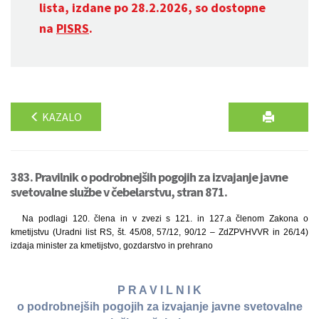
lista, izdane po 28.2.2026, so dostopne
na
PISRS
.
KAZALO
383. Pravilnik o podrobnejših pogojih za izvajanje javne
svetovalne službe v čebelarstvu, stran 871.
Na podlagi 120. člena in v zvezi s 121. in 127.a členom Zakona o
kmetijstvu (Uradni list RS, št. 45/08, 57/12, 90/12 – ZdZPVHVVR in 26/14)
izdaja minister za kmetijstvo, gozdarstvo in prehrano
P R A V I L N I K
o podrobnejših pogojih za izvajanje javne svetovalne