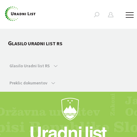
G
LASILO URADNI LIST RS
Glasilo Uradni list RS
Preklic dokumentov