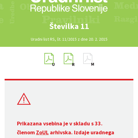
Številka 11
Uradni list RS, št. 11/2015 z dne 20. 2. 2015
Prikazana vsebina je v skladu s 33.
členom
ZoUL
arhivska. Izdaje uradnega