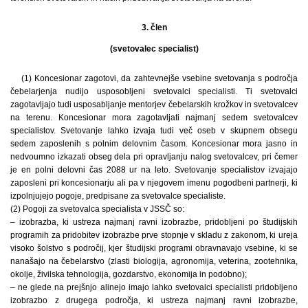
3. člen
(svetovalec specialist)
(1) Koncesionar zagotovi, da zahtevnejše vsebine svetovanja s področja
čebelarjenja nudijo usposobljeni svetovalci specialisti. Ti svetovalci
zagotavljajo tudi usposabljanje mentorjev čebelarskih krožkov in svetovalcev
na terenu. Koncesionar mora zagotavljati najmanj sedem svetovalcev
specialistov. Svetovanje lahko izvaja tudi več oseb v skupnem obsegu
sedem zaposlenih s polnim delovnim časom. Koncesionar mora jasno in
nedvoumno izkazati obseg dela pri opravljanju nalog svetovalcev, pri čemer
je en polni delovni čas 2088 ur na leto. Svetovanje specialistov izvajajo
zaposleni pri koncesionarju ali pa v njegovem imenu pogodbeni partnerji, ki
izpolnjujejo pogoje, predpisane za svetovalce specialiste.
(2) Pogoji za svetovalca specialista v JSSČ so:
– izobrazba, ki ustreza najmanj ravni izobrazbe, pridobljeni po študijskih
programih za pridobitev izobrazbe prve stopnje v skladu z zakonom, ki ureja
visoko šolstvo s področij, kjer študijski programi obravnavajo vsebine, ki se
nanašajo na čebelarstvo (zlasti biologija, agronomija, veterina, zootehnika,
okolje, živilska tehnologija, gozdarstvo, ekonomija in podobno);
– ne glede na prejšnjo alinejo imajo lahko svetovalci specialisti pridobljeno
izobrazbo z drugega področja, ki ustreza najmanj ravni izobrazbe,