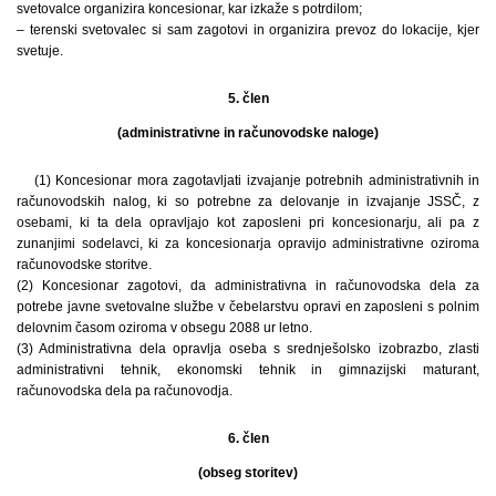
svetovalce organizira koncesionar, kar izkaže s potrdilom;
– terenski svetovalec si sam zagotovi in organizira prevoz do lokacije, kjer
svetuje.
5. člen
(administrativne in računovodske naloge)
(1) Koncesionar mora zagotavljati izvajanje potrebnih administrativnih in
računovodskih nalog, ki so potrebne za delovanje in izvajanje JSSČ, z
osebami, ki ta dela opravljajo kot zaposleni pri koncesionarju, ali pa z
zunanjimi sodelavci, ki za koncesionarja opravijo administrativne oziroma
računovodske storitve.
(2) Koncesionar zagotovi, da administrativna in računovodska dela za
potrebe javne svetovalne službe v čebelarstvu opravi en zaposleni s polnim
delovnim časom oziroma v obsegu 2088 ur letno.
(3) Administrativna dela opravlja oseba s srednješolsko izobrazbo, zlasti
administrativni tehnik, ekonomski tehnik in gimnazijski maturant,
računovodska dela pa računovodja.
6. člen
(obseg storitev)