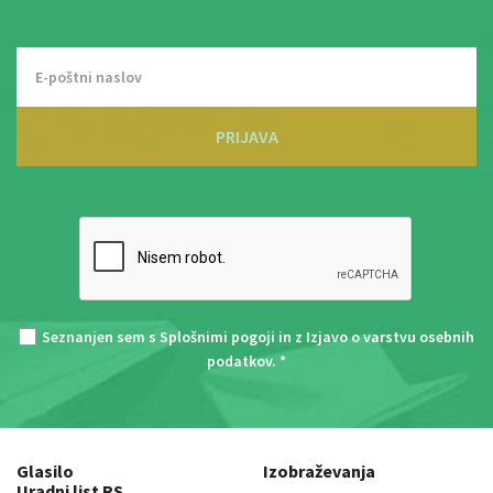
PRIJAVA
Seznanjen sem s
Splošnimi pogoji
in z
Izjavo o varstvu osebnih
podatkov
. *
Glasilo
Izobraževanja
Uradni list RS