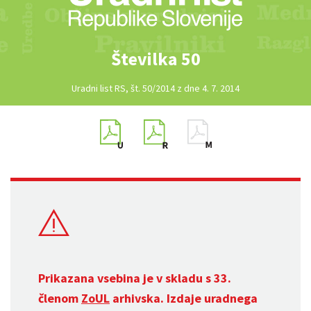
Številka 50
Uradni list RS, št. 50/2014 z dne 4. 7. 2014
Prikazana vsebina je v skladu s 33.
členom
ZoUL
arhivska. Izdaje uradnega