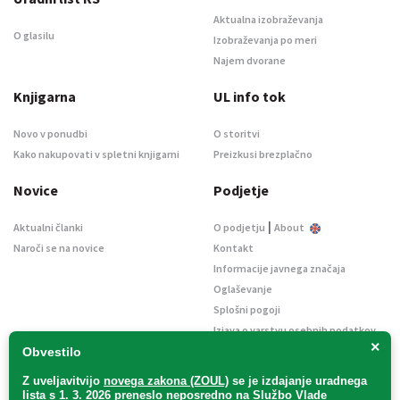
Aktualna izobraževanja
O glasilu
Izobraževanja po meri
Najem dvorane
Knjigarna
UL info tok
Novo v ponudbi
O storitvi
Kako nakupovati v spletni knjigarni
Preizkusi brezplačno
Novice
Podjetje
|
Aktualni članki
O podjetju
About
Naroči se na novice
Kontakt
Informacije javnega značaja
Oglaševanje
Splošni pogoji
Izjava o varstvu osebnih podatkov
×
E-dražbe
Obvestilo
Z uveljavitvijo
novega zakona (ZOUL)
se je
izdajanje uradnega
lista s 1. 3. 2026 preneslo
neposredno
na Službo Vlade