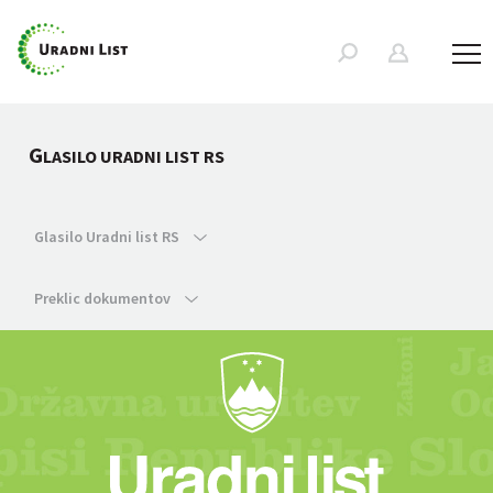
G
LASILO URADNI LIST RS
Glasilo Uradni list RS
Preklic dokumentov