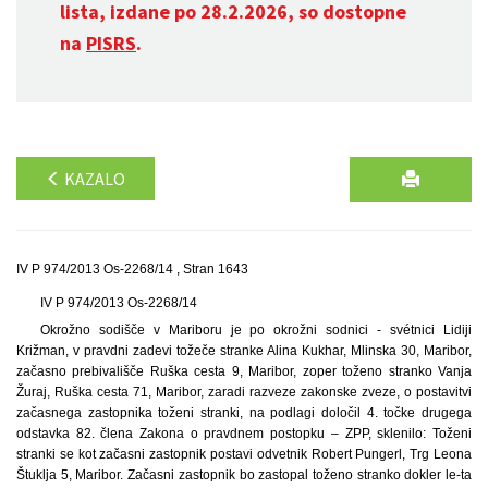
lista, izdane po 28.2.2026, so dostopne
na
PISRS
.
KAZALO
IV P 974/2013 Os-2268/14 , Stran 1643
IV P 974/2013 Os-2268/14
Okrožno sodišče v Mariboru je po okrožni sodnici - svétnici Lidiji
Križman, v pravdni zadevi tožeče stranke Alina Kukhar, Mlinska 30, Maribor,
začasno prebivališče Ruška cesta 9, Maribor, zoper toženo stranko Vanja
Žuraj, Ruška cesta 71, Maribor, zaradi razveze zakonske zveze, o postavitvi
začasnega zastopnika toženi stranki, na podlagi določil 4. točke drugega
odstavka 82. člena Zakona o pravdnem postopku – ZPP, sklenilo: Toženi
stranki se kot začasni zastopnik postavi odvetnik Robert Pungerl, Trg Leona
Štuklja 5, Maribor. Začasni zastopnik bo zastopal toženo stranko dokler le-ta