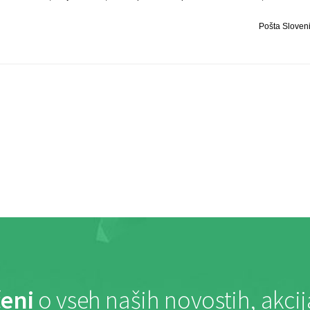
Pošta Slovenij
eni
o vseh naših novostih, akci