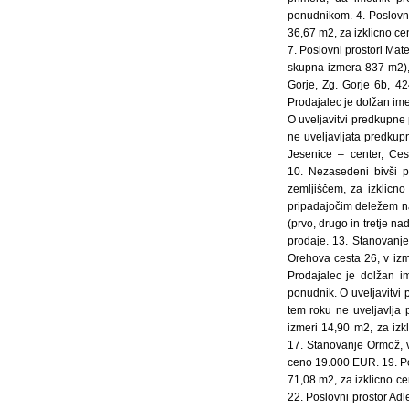
ponudnikom. 4. Poslovni
36,67 m2, za izklicno ce
7. Poslovni prostori Mate
skupna izmera 837 m2),
Gorje, Zg. Gorje 6b, 42
Prodajalec je dolžan im
O uveljavitvi predkupne 
ne uveljavljata predkup
Jesenice – center, Ces
10. Nezasedeni bivši p
zemljiščem, za izklicn
pripadajočim deležem na
(prvo, drugo in tretje n
prodaje. 13. Stanovanje
Orehova cesta 26, v iz
Prodajalec je dolžan i
ponudnik. O uveljavitvi
tem roku ne uveljavlja
izmeri 14,90 m2, za izk
17. Stanovanje Ormož, v
ceno 19.000 EUR. 19. Pos
71,08 m2, za izklicno c
22. Poslovni prostor Adl