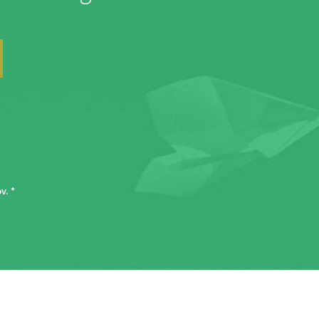
ov
. *