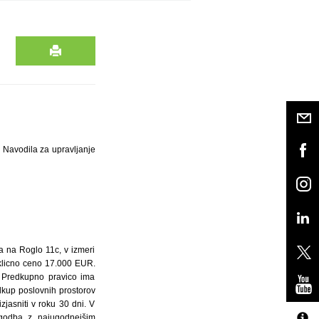
in Navodila za upravljanje
a na Roglo 11c, v izmeri
zklicno ceno 17.000 EUR.
. Predkupno pravico ima
dkup poslovnih prostorov
jasniti v roku 30 dni. V
ogodba z najugodnejšim