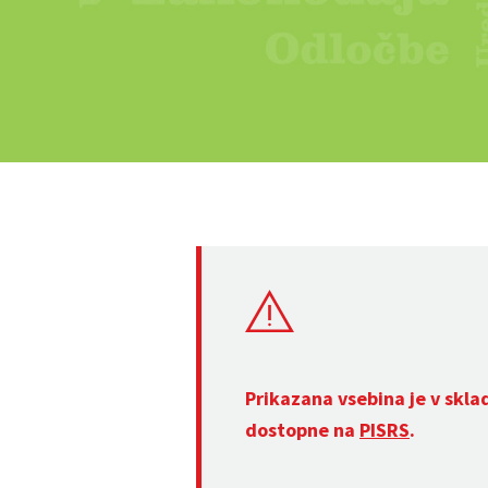
Prikazana vsebina je v skla
dostopne na
PISRS
.