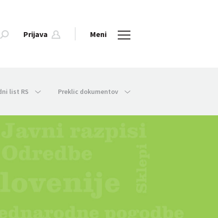
Prijava
Meni
dni list RS
Preklic dokumentov