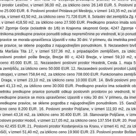
 prostor Lesično, v izmeri 36,00 m2, za izklicno ceno 26.149 EUR. 5. Poslovni pr
no 25.000 EUR. 6. Poslovni prostori Pristava pri Mestinju, v izmeri 143,35 m2, za 
rija, v izmeri 43,50 m2, za izklicno ceno 71.726 EUR. 8. Solastni del zemljišča Zg. G
 v izmeri 418,50 m2, za izklicno ceno 27.500 EUR. Predkupno pravico imata sola
47 Zgornje Gorje (solastnik do 1/6) in Krajevna skupnost Gorje, 4247 Zgornje G
etnikoma predkupne pravice ponuditi odkup nepremičnine po vrednosti, ki jo ponud
pravice se morata upravičenca izjasniti v roku 30 dni. V primeru, da imetnika pre
ne pravice, se sklene pogodba z najugodnejšim ponudnikom. 9. Nezasedeni bivši
ta Maršala Tita 17, v izmeri 537,36 m2, s pripadajočim zemljiščem, za izk
oslovni prostori pošte Brezje, Brezje 80 c, 4243 Brezje, v izmeri 59,10 m2, 
o ceno 45.000 EUR. 11. Nezasedeni poslovni prostor Hrastnik, Cesta 1. maja 5
 zemljišču, za izklicno ceno 50.000 EUR. 12. Nezasedeni poslovni prostori Ljubl
adstropje), v izmeri 758,64 m2, za izklicno ceno 708.000 EUR. Funkcionalno zemlji
 Draga, v izmeri 23,10 m2, za izklicno ceno 10.000 EUR. 14. Bivši poslovni pro
meri 41,13 m2, za izklicno ceno 30.000 EUR. Predkupno pravico ima solastnik o
metniku predkupne pravice ponuditi odkup poslovnih prostorov po vrednosti, ki
 predkupne pravice se mora upravičenec izjasniti v roku 30 dni. V primeru, da ime
 predkupne pravice, se sklene pogodba z najugodnejšim ponudnikom. 15. Garaž
licno ceno 8.200 EUR. 16. Poslovni prostor Poljčane, v izmeri 111,93 m2, za i
 izmeri 43,16 m2, za izklicno ceno 30.400 EUR. 18. Stanovanje Poljčane, v izme
lovni prostor Hodoš, v izmeri 117,05 m2, za izklicno ceno 137.554 EUR. 20. Poslo
eno 42.455 EUR. 21. Poslovni prostor Kostanjevica na Krasu, v izmeri 41 m2, za i
ešiči, v izmeri 51,40 m2, za izklicno ceno 19.900 EUR. 23. Poslovni prostor Boštan