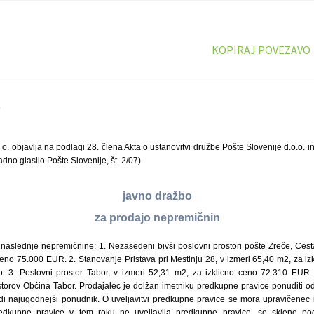
KOPIRAJ POVEZAVO
9
. o. objavlja na podlagi 28. člena Akta o ustanovitvi družbe Pošte Slovenije d.o.o. 
dno glasilo Pošte Slovenije, št. 2/07)
javno dražbo
za prodajo nepremičnin
naslednje nepremičnine: 1. Nezasedeni bivši poslovni prostori pošte Zreče, Cest
ceno 75.000 EUR. 2. Stanovanje Pristava pri Mestinju 28, v izmeri 65,40 m2, za i
. 3. Poslovni prostor Tabor, v izmeri 52,31 m2, za izklicno ceno 72.310 EUR
torov Občina Tabor. Prodajalec je dolžan imetniku predkupne pravice ponuditi o
udi najugodnejši ponudnik. O uveljavitvi predkupne pravice se mora upravičenec iz
redkupne pravice v tem roku ne uveljavlja predkupne pravice, se sklene p