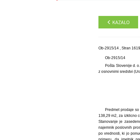
KAZALO
Ob-2915/14 , Stran 161
Ob-2915/14
Pošta Slovenije d. o
z osnovnimi sredstvi (Ura
Predmet prodaje so 
138,29 m2, za izklicno 
Stanovanje je zasedeno
najemnik poslovnih pros
po vrednosti, ki jo pon
primeru, da imetnik p