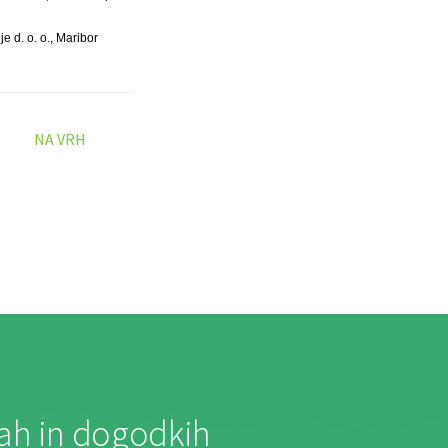
e d. o. o., Maribor
NA VRH
jah in dogodkih