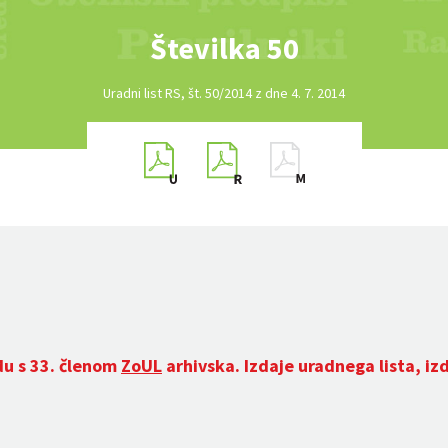
Številka 50
Uradni list RS, št. 50/2014 z dne 4. 7. 2014
du s 33. členom
ZoUL
arhivska. Izdaje uradnega lista, iz