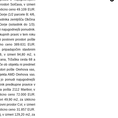
ostori Solčava, v izmeri
izklicno ceno 49.109 EUR.
orje (1/2 parcele št. 4/6,
stnika zemljišča Občina
orje (solastnik do 1/3).
i najugodnejši ponudnik.
dkupnih pravic v tem roku
 poslovni prostori pošte
licno ceno 389.631 EUR.
s pripadajočim stavbnim
6, v izmeri 94,80 m2, s
jana, Tržaška cesta 68 a
šče ob objektu ni predmet
stori pošte Orehova vas,
bjekta AMD Orehova vas.
 jo ponudi najugodnejši
tnik predkupne pravice v
a pošta 2112 Maribor, v
zklicno ceno 72.000 EUR.
ri 49,90 m2, za izklicno
vni prostor Col, v izmeri
zklicno ceno 31.857 EUR.
j, v izmeri 129,20 m2, za