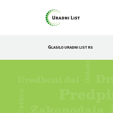
G
LASILO URADNI LIST RS