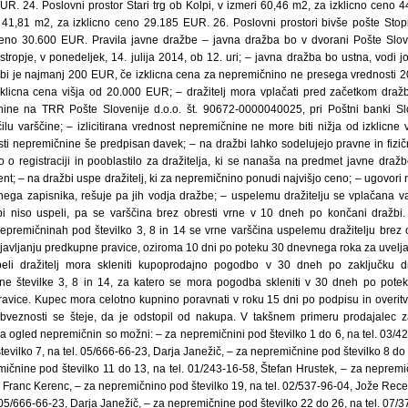
UR. 24. Poslovni prostor Stari trg ob Kolpi, v izmeri 60,46 m2, za izklicno ceno 
i 41,81 m2, za izklicno ceno 29.185 EUR. 26. Poslovni prostori bivše pošte Stopi
ceno 30.600 EUR. Pravila javne dražbe – javna dražba bo v dvorani Pošte Sloven
dstropje, v ponedeljek, 14. julija 2014, ob 12. uri; – javna dražba bo ustna, vodi j
žbi je najmanj 200 EUR, če izklicna cena za nepremičnino ne presega vrednosti 
klicna cena višja od 20.000 EUR; – dražitelj mora vplačati pred začetkom draž
ine na TRR Pošte Slovenije d.o.o. št. 90672-0000040025, pri Poštni banki Slov
ačilu varščine; – izlicitirana vrednost nepremičnine ne more biti nižja od izklicne
nosti nepremičnine še predpisan davek; – na dražbi lahko sodelujejo pravne in fiz
lo o registraciji in pooblastilo za dražitelja, ki se nanaša na predmet javne dra
nt; – na dražbi uspe dražitelj, ki za nepremičnino ponudi najvišjo ceno; – ugovori
ega zapisnika, rešuje pa jih vodja dražbe; – uspelemu dražitelju se vplačana va
bi niso uspeli, pa se varščina brez obresti vrne v 10 dneh po končani dražbi.
epremičninah pod številko 3, 8 in 14 se vrne varščina uspelemu dražitelju brez o
ljavljanju predkupne pravice, oziroma 10 dni po poteku 30 dnevnega roka za uvelja
eli dražitelj mora skleniti kupoprodajno pogodbo v 30 dneh po zaključku d
ne številke 3, 8 in 14, za katero se mora pogodba skleniti v 30 dneh po pot
ravice. Kupec mora celotno kupnino poravnati v roku 15 dni po podpisu in overi
 obveznosti se šteje, da je odstopil od nakupa. V takšnem primeru prodajalec 
za ogled nepremičnin so možni: – za nepremičnini pod številko 1 do 6, na tel. 03/4
evilko 7, na tel. 05/666-66-23, Darja Janežič, – za nepremičnine pod številko 8 do 
mičnine pod številko 11 do 13, na tel. 01/243-16-58, Štefan Hrustek, – za nepremi
, Franc Kerenc, – za nepremičnino pod številko 19, na tel. 02/537-96-04, Jože Rec
l. 05/666-66-23, Darja Janežič, – za nepremičnine pod številko 22 do 26, na tel. 07/