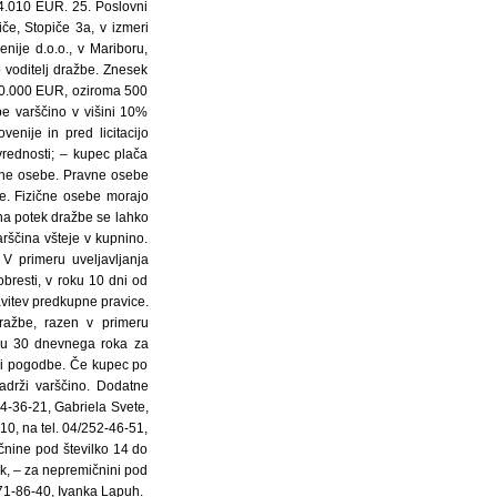
44.010 EUR. 25. Poslovni
če, Stopiče 3a, v izmeri
ije d.o.o., v Mariboru,
o voditelj dražbe. Znesek
20.000 EUR, oziroma 500
be varščino v višini 10%
enije in pred licitacijo
 vrednosti; – kupec plača
ične osebe. Pravne osebe
žbe. Fizične osebe morajo
 na potek dražbe se lahko
rščina všteje v kupnino.
 V primeru uveljavljanja
bresti, v roku 10 dni od
vitev predkupne pravice.
ražbe, razen v primeru
eku 30 dnevnega roka za
tvi pogodbe. Če kupec po
zadrži varščino. Dodatne
24-36-21, Gabriela Svete,
10, na tel. 04/252-46-51,
čnine pod številko 14 do
ek, – za nepremičnini pod
371-86-40, Ivanka Lapuh.