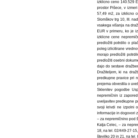
izklicno ceno 140.529 E
prostor Pišece, v izmer
57,49 m2, za izklicno 
Slomškov trg 10, III. na
vsakega višanja na dra
EUR v primeru, ko je iz
izklicne cene nepremičn
predložiti potrdilo o pl
poleg izlicitirane vred
morajo predložiti potrdi
predložiti osebni dokume
dajo do sestave dražben
Dražiteljem, ki na draž
predkupne pravice pri n
prejema obvestila o uve
Sklenitev pogodbe Usp
nepremičnin iz zapored
uveljavitev predkupne p
svoji krivdi ne izpolni
informacije in dogovori 
– za nepremičnino pod št
Katja Celec, – za nepre
18, na tel. 02/449-27-15
številko 20 in 21, na te