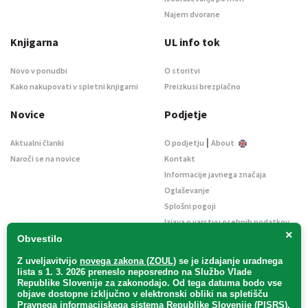
Najem dvorane
Knjigarna
UL info tok
Novo v ponudbi
O storitvi
Kako nakupovati v spletni knjigarni
Preizkusi brezplačno
Novice
Podjetje
|
Aktualni članki
O podjetju
About
Naroči se na novice
Kontakt
Informacije javnega značaja
Oglaševanje
Splošni pogoji
Izjava o varstvu osebnih podatkov
×
E-dražbe
Obvestilo
Z uveljavitvijo
novega zakona (ZOUL)
se je
izdajanje uradnega
lista s 1. 3. 2026 preneslo
neposredno
na Službo Vlade
Republike Slovenije za zakonodajo
. Od tega datuma bodo vse
objave dostopne izključno v elektronski obliki na spletišču
Pravnega informacijskega sistema Republike Slovenije (PISRS),