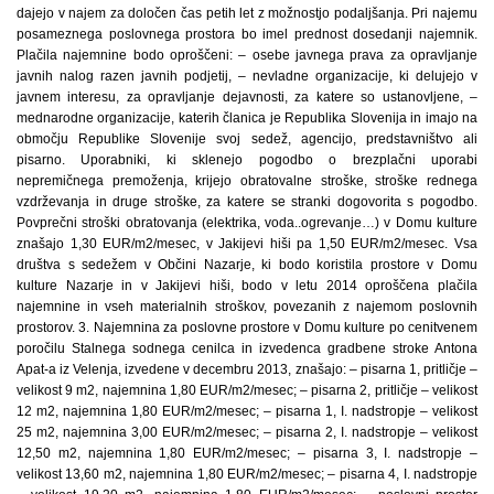
dajejo v najem za določen čas petih let z možnostjo podaljšanja. Pri najemu
posameznega poslovnega prostora bo imel prednost dosedanji najemnik.
Plačila najemnine bodo oproščeni: – osebe javnega prava za opravljanje
javnih nalog razen javnih podjetij, – nevladne organizacije, ki delujejo v
javnem interesu, za opravljanje dejavnosti, za katere so ustanovljene, –
mednarodne organizacije, katerih članica je Republika Slovenija in imajo na
območju Republike Slovenije svoj sedež, agencijo, predstavništvo ali
pisarno. Uporabniki, ki sklenejo pogodbo o brezplačni uporabi
nepremičnega premoženja, krijejo obratovalne stroške, stroške rednega
vzdrževanja in druge stroške, za katere se stranki dogovorita s pogodbo.
Povprečni stroški obratovanja (elektrika, voda..ogrevanje…) v Domu kulture
znašajo 1,30 EUR/m2/mesec, v Jakijevi hiši pa 1,50 EUR/m2/mesec. Vsa
društva s sedežem v Občini Nazarje, ki bodo koristila prostore v Domu
kulture Nazarje in v Jakijevi hiši, bodo v letu 2014 oproščena plačila
najemnine in vseh materialnih stroškov, povezanih z najemom poslovnih
prostorov. 3. Najemnina za poslovne prostore v Domu kulture po cenitvenem
poročilu Stalnega sodnega cenilca in izvedenca gradbene stroke Antona
Apat-a iz Velenja, izvedene v decembru 2013, znašajo: – pisarna 1, pritličje –
velikost 9 m2, najemnina 1,80 EUR/m2/mesec; – pisarna 2, pritličje – velikost
12 m2, najemnina 1,80 EUR/m2/mesec; – pisarna 1, I. nadstropje – velikost
25 m2, najemnina 3,00 EUR/m2/mesec; – pisarna 2, I. nadstropje – velikost
12,50 m2, najemnina 1,80 EUR/m2/mesec; – pisarna 3, I. nadstropje –
velikost 13,60 m2, najemnina 1,80 EUR/m2/mesec; – pisarna 4, I. nadstropje