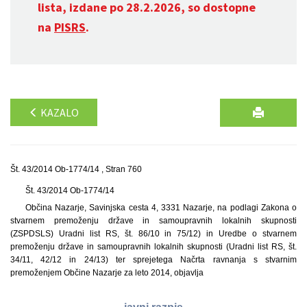
lista, izdane po 28.2.2026, so dostopne
na
PISRS
.
KAZALO
Št. 43/2014 Ob-1774/14 , Stran 760
Št. 43/2014 Ob-1774/14
Občina Nazarje, Savinjska cesta 4, 3331 Nazarje, na podlagi Zakona o
stvarnem premoženju države in samoupravnih lokalnih skupnosti
(ZSPDSLS) Uradni list RS, št. 86/10 in 75/12) in Uredbe o stvarnem
premoženju države in samoupravnih lokalnih skupnosti (Uradni list RS, št.
34/11, 42/12 in 24/13) ter sprejetega Načrta ravnanja s stvarnim
premoženjem Občine Nazarje za leto 2014, objavlja