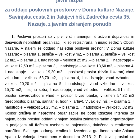
javni razpis
za oddajo poslovnih prostorov v Domu kulture Nazarje,
Savinjska cesta 2 in Jakijevi hiši, Zadrečka cesta 35,
Nazarje, z javnim zbiranjem ponudb
1. Poslovni prostori so v prvi vrsti namenjeni društveni dejavnosti in
dejavnosti neprofitnih organizacij, ki so registrirana in imajo sedež v Občini
Nazarje. V najem se oddajo naslednji poslovni prostori: V Domu kulture
Nazarje: – pisarna 1, pritličje – velikost 9 m2, – pisarna 2, pritličje – velikost
12 m2, – pisarna 1, I. nadstropje – velikost 25 m2, – pisarna 2, I. nadstropje –
velikost 12,50 m2, – pisarna 3, I. nadstropje – velikost 13,60 m2, – pisarna 4,
I. nadstropje – velikost 19,20 m2, – poslovni prostor (bivša tiskarna) vhod
vzhodno – velikost 53,70 m2, – pisarna 4, I. nadstropje, vhod vzhodno –
velikost 20,20 m2, – pisarna 5, I. nadstropje, vhod vzhodno – velikost
15,70 m2, – sejna soba, I. nadstropje, vhod vzhodno – velikost 51 m2, –
prostor severovzhodni vhod – prostor bivše banke, v izmeri 54,32 m2
(predprostor, pisarna, sanitarije, hodnik, arhiv). V Jakijevi hiši: – pisarna 1, I.
nadstropje – velikost 14,25 m2, – pisarna 2, I. nadstropje – velikost 8,32 m2.
Kolikor društva in neprofitne organizacije ne bodo izkazale interesa za
najem, bodo prostori oddani v najem ostalim zainteresiranim organizacijam
in podjetjem ali fizičnim osebam za najemnino, določeno s cenitvenem
poročilom Stalnega sodnega cenilca in izvedenca gradbene stroke Antona
Apat-a iz Velenja, izvedenem v decembru 2013. 2. Poslovni prostori se