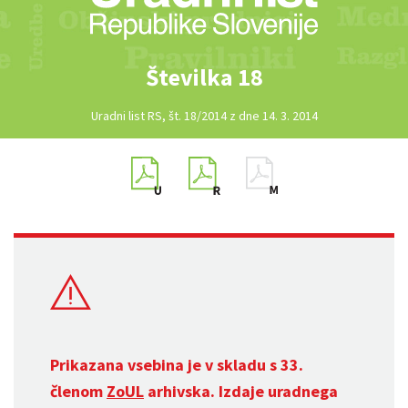
Številka 18
Uradni list RS, št. 18/2014 z dne 14. 3. 2014
Prikazana vsebina je v skladu s 33.
členom
ZoUL
arhivska. Izdaje uradnega