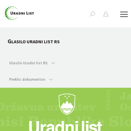
G
LASILO URADNI LIST RS
Glasilo Uradni list RS
Preklic dokumentov