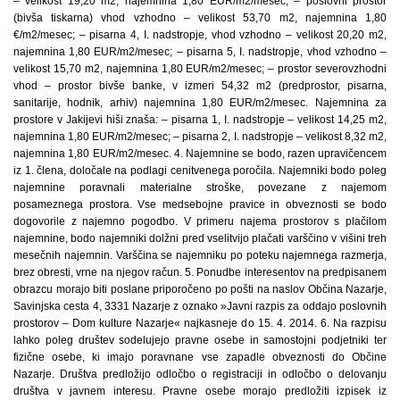
– velikost 19,20 m2, najemnina 1,80 EUR/m2/mesec; – poslovni prostor
(bivša tiskarna) vhod vzhodno – velikost 53,70 m2, najemnina 1,80
€/m2/mesec; – pisarna 4, I. nadstropje, vhod vzhodno – velikost 20,20 m2,
najemnina 1,80 EUR/m2/mesec; – pisarna 5, I. nadstropje, vhod vzhodno –
velikost 15,70 m2, najemnina 1,80 EUR/m2/mesec; – prostor severovzhodni
vhod – prostor bivše banke, v izmeri 54,32 m2 (predprostor, pisarna,
sanitarije, hodnik, arhiv) najemnina 1,80 EUR/m2/mesec. Najemnina za
prostore v Jakijevi hiši znaša: – pisarna 1, I. nadstropje – velikost 14,25 m2,
najemnina 1,80 EUR/m2/mesec; – pisarna 2, I. nadstropje – velikost 8,32 m2,
najemnina 1,80 EUR/m2/mesec. 4. Najemnine se bodo, razen upravičencem
iz 1. člena, določale na podlagi cenitvenega poročila. Najemniki bodo poleg
najemnine poravnali materialne stroške, povezane z najemom
posameznega prostora. Vse medsebojne pravice in obveznosti se bodo
dogovorile z najemno pogodbo. V primeru najema prostorov s plačilom
najemnine, bodo najemniki dolžni pred vselitvijo plačati varščino v višini treh
mesečnih najemnin. Varščina se najemniku po poteku najemnega razmerja,
brez obresti, vrne na njegov račun. 5. Ponudbe interesentov na predpisanem
obrazcu morajo biti poslane priporočeno po pošti na naslov Občina Nazarje,
Savinjska cesta 4, 3331 Nazarje z oznako »Javni razpis za oddajo poslovnih
prostorov – Dom kulture Nazarje« najkasneje do 15. 4. 2014. 6. Na razpisu
lahko poleg društev sodelujejo pravne osebe in samostojni podjetniki ter
fizične osebe, ki imajo poravnane vse zapadle obveznosti do Občine
Nazarje. Društva predložijo odločbo o registraciji in odločbo o delovanju
društva v javnem interesu. Pravne osebe morajo predložiti izpisek iz