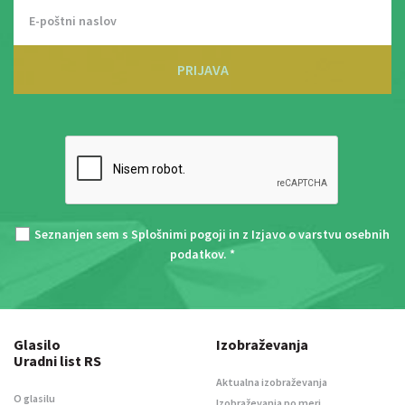
PRIJAVA
Seznanjen sem s
Splošnimi pogoji
in z
Izjavo o varstvu osebnih
podatkov
. *
Glasilo
Izobraževanja
Uradni list RS
Aktualna izobraževanja
O glasilu
Izobraževanja po meri