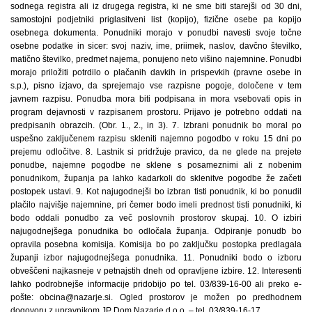
sodnega registra ali iz drugega registra, ki ne sme biti starejši od 30 dni,
samostojni podjetniki priglasitveni list (kopijo), fizične osebe pa kopijo
osebnega dokumenta. Ponudniki morajo v ponudbi navesti svoje točne
osebne podatke in sicer: svoj naziv, ime, priimek, naslov, davčno številko,
matično številko, predmet najema, ponujeno neto višino najemnine. Ponudbi
morajo priložiti potrdilo o plačanih davkih in prispevkih (pravne osebe in
s.p.), pisno izjavo, da sprejemajo vse razpisne pogoje, določene v tem
javnem razpisu. Ponudba mora biti podpisana in mora vsebovati opis in
program dejavnosti v razpisanem prostoru. Prijavo je potrebno oddati na
predpisanih obrazcih. (Obr. 1., 2., in 3). 7. Izbrani ponudnik bo moral po
uspešno zaključenem razpisu skleniti najemno pogodbo v roku 15 dni po
prejemu odločitve. 8. Lastnik si pridržuje pravico, da ne glede na prejete
ponudbe, najemne pogodbe ne sklene s posameznimi ali z nobenim
ponudnikom, županja pa lahko kadarkoli do sklenitve pogodbe že začeti
postopek ustavi. 9. Kot najugodnejši bo izbran tisti ponudnik, ki bo ponudil
plačilo najvišje najemnine, pri čemer bodo imeli prednost tisti ponudniki, ki
bodo oddali ponudbo za več poslovnih prostorov skupaj. 10. O izbiri
najugodnejšega ponudnika bo odločala županja. Odpiranje ponudb bo
opravila posebna komisija. Komisija bo po zaključku postopka predlagala
županji izbor najugodnejšega ponudnika. 11. Ponudniki bodo o izboru
obveščeni najkasneje v petnajstih dneh od opravljene izbire. 12. Interesenti
lahko podrobnejše informacije pridobijo po tel. 03/839-16-00 ali preko e-
pošte: obcina@nazarje.si. Ogled prostorov je možen po predhodnem
dogovoru z upravnikom JP Dom Nazarje d.o.o. – tel. 03/839-16-17.