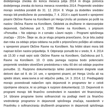
dodeljenega zneska do konca meseca julija 2014 in druga polovica
dodeljenega zneska do konca meseca novembra 2014. Prejemniki sredstev
morajo sredstva porabiti do 31. 12. 2014. 8. Vloge za dodelitev sredstev
morajo biti predložene do ponedeljka, 7. 4. 2014 v zaprti kuverti v sprejemni
pisarni Občine Ravne na Koroškem pri Herga Urošu ali poslane po pošti na
naslov: Občina Ravne na Koroškem, Oddelek za družbene in stanovanjske
dejavnosti, Gačnikova pot 5, 2390 Ravne na Koroškem, s pripisom
»Ponudba – Ne odpiraj« in z oznako »Javni razpis – Programi splošnega
značaja – 2014«. Šteje se, da je vloga prispela pravočasno, če je bila zadnji
dan roka za oddajo prijav oddana na pošti s priporočeno pošiljko ali oddana
v sprejemni pisarni Občine Ravne na Koroškem. Na hrbtni strani mora biti
napisan točen naslov prijavitelja. 9. Odpiranje ponudb bo v sredo, 9. 4. 2014
ob 15.30 v mali sejni sobi Občine Ravne na Koroškem, Gačnikova pot 5,
Ravne na Koroškem. 10. O izidu javnega razpisa bodo potencialni
prejemniki sredstev obveščeni predvidoma v roku 60 dni od oddaje popolne
ponudbe. 11. Razpisno dokumentacijo lahko zainteresirani dvignete vsak
delovni dan od 8. do 14. ure, v sprejemni pisarni, pri Herga Urošu ali na
spletni strani, www.ravne.si od vključno petka, 14. 3. 2014; 12. Predlagatelji
morajo posredovati natančen opis dejavnosti in programov ter v celoti
izpolnjene obrazce, ki so priloga k razpisni dokumentaciji; 13. Dejavnosti in
programi morajo biti finančno ovrednoteni in navedeni viri financiranja;
14. Izbrane programe bomo sofinancirali na podlagi meril za finančno
vrednotenje programov in dejavnosti splošnega značaja, navedenih v
Pravilniku o sofinanciranju društvenih programov in dejavnosti splošnega