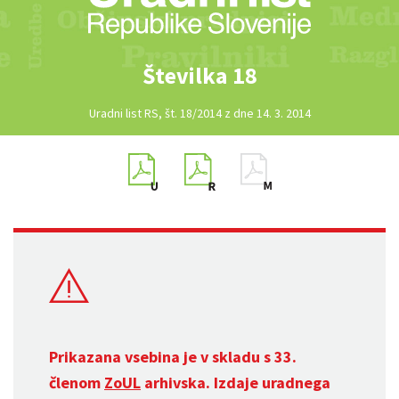
Številka 18
Uradni list RS, št. 18/2014 z dne 14. 3. 2014
Prikazana vsebina je v skladu s 33.
členom
ZoUL
arhivska. Izdaje uradnega