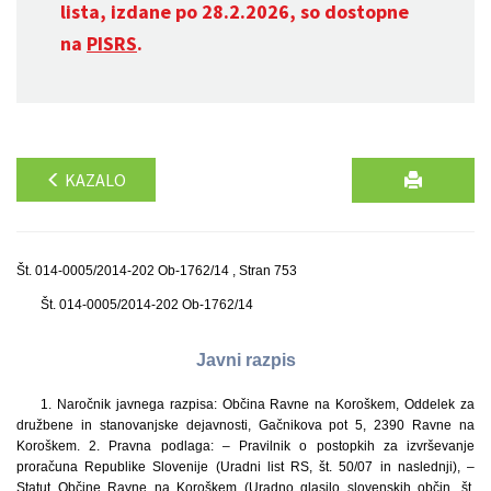
lista, izdane po 28.2.2026, so dostopne
na
PISRS
.
KAZALO
Št. 014-0005/2014-202 Ob-1762/14 , Stran 753
Št. 014-0005/2014-202 Ob-1762/14
Javni razpis
1. Naročnik javnega razpisa: Občina Ravne na Koroškem, Oddelek za
družbene in stanovanjske dejavnosti, Gačnikova pot 5, 2390 Ravne na
Koroškem. 2. Pravna podlaga: – Pravilnik o postopkih za izvrševanje
proračuna Republike Slovenije (Uradni list RS, št. 50/07 in naslednji), –
Statut Občine Ravne na Koroškem (Uradno glasilo slovenskih občin, št.