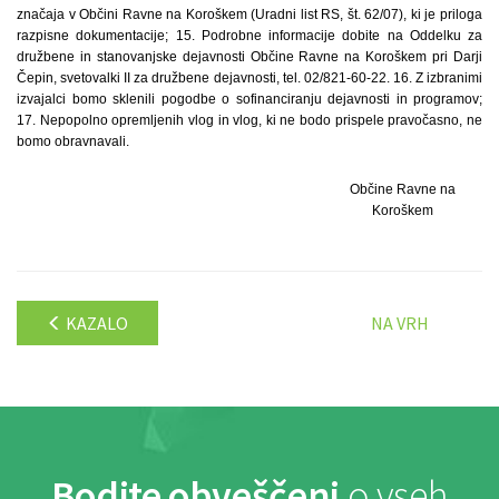
značaja v Občini Ravne na Koroškem (Uradni list RS, št. 62/07), ki je priloga
razpisne dokumentacije; 15. Podrobne informacije dobite na Oddelku za
družbene in stanovanjske dejavnosti Občine Ravne na Koroškem pri Darji
Čepin, svetovalki II za družbene dejavnosti, tel. 02/821-60-22. 16. Z izbranimi
izvajalci bomo sklenili pogodbe o sofinanciranju dejavnosti in programov;
17. Nepopolno opremljenih vlog in vlog, ki ne bodo prispele pravočasno, ne
bomo obravnavali.
Občine Ravne na
Koroškem
KAZALO
NA VRH
Bodite obveščeni
o vseh