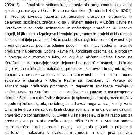
20/2013), – Pravilnik o sofinanciranju društvenih programov in dejavnosti
splošnega značaja v Občini Ravne na Koroškem (Uradni list RS, št. 62/07).
3. Predmet javnega razpisa: sofinanciranje društvenih programov in
dejavnosti splošnega značaja, ki so v javnem interesu v Občini Ravne na
Koroškem in se bodo sofinancirali iz občinskega proračuna. 4. Osnovni
pogoji, ki jih morajo izpolnjevati izvajalci programov in projektov Na razpisu
lahko sodelujejo pravne ali fizične osebe, ki so registrirane za dejavnost, ki je
predmet razpisa, pod naslednjimi pogoji: – da imajo sedež in izvajajo
programe na območju Občine Ravne na Koroškem oziroma da je program
njihovega dela zastavljen tako, da vključuje občane Občine Ravne na
Koroškem, – da opravljajo svojo dejavnost na neprofitni osnovi, – da imajo
zagotovljene minimalne materialne, prostorske, kadrovske in organizacijske
pogoje za uresničevanje načrtovanih dejavnosti, – da imajo urejeno
evidenco o članstvu v Občini Ravne na Koroškem. 5. Pravico do
sofinanciranja društvenih programov in dejavnosti splošnega značaja v
Občini Ravne na Koroškem imajo: – društva in organizacije, ustanovljene v
skladu z Zakonom o društvih z dejavnostjo splošnega značaja, razen društev
s področij kulture, športa, socialnega in zdravstvenega varstva, kmetijstva in
turizma ter drugih dejavnosti, ki jih občina sofinancira na osnovi samostojnih
pravilnikov o sofinanciranju. 6. Okvirna višina sredstev, ki je na razpolago za
predmet javnega razpisa znaša v skupni višini 7.060 €. 7. Sredstva bodo s
strani naročnika dodeljena na podlagi sklenjenih pogodb s prejemniki
sredstev in nakazana v dvakratnem znesku, in sicer prva polovica