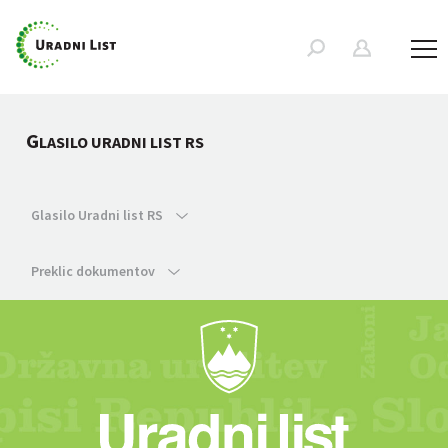
G
LASILO URADNI LIST RS
Glasilo Uradni list RS
Preklic dokumentov