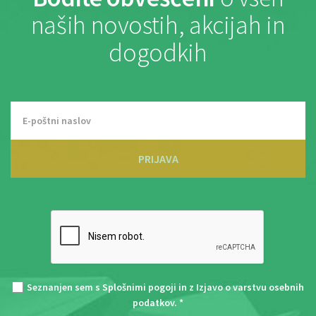
naših novostih, akcijah in
dogodkih
PRIJAVA
Seznanjen sem s
Splošnimi pogoji
in z
Izjavo o varstvu osebnih
podatkov
. *