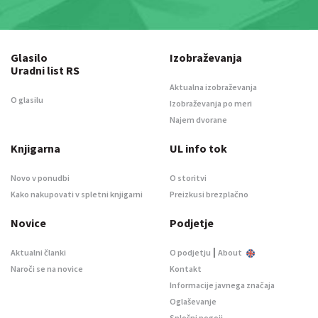
Glasilo
Izobraževanja
Uradni list RS
Aktualna izobraževanja
O glasilu
Izobraževanja po meri
Najem dvorane
Knjigarna
UL info tok
Novo v ponudbi
O storitvi
Kako nakupovati v spletni knjigarni
Preizkusi brezplačno
Novice
Podjetje
|
Aktualni članki
O podjetju
About
Naroči se na novice
Kontakt
Informacije javnega značaja
Oglaševanje
Splošni pogoji