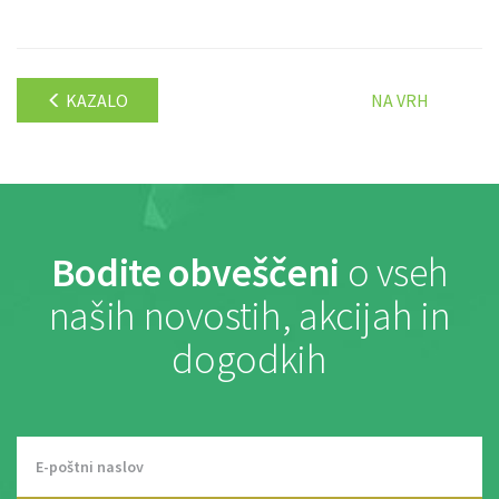
KAZALO
NA VRH
Bodite obveščeni
o vseh
naših novostih, akcijah in
dogodkih