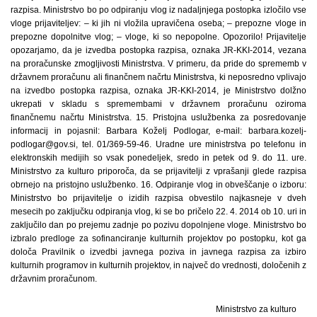
razpisa. Ministrstvo bo po odpiranju vlog iz nadaljnjega postopka izločilo vse
vloge prijaviteljev: – ki jih ni vložila upravičena oseba; – prepozne vloge in
prepozne dopolnitve vlog; – vloge, ki so nepopolne. Opozorilo! Prijavitelje
opozarjamo, da je izvedba postopka razpisa, oznaka JR-KKI-2014, vezana
na proračunske zmogljivosti Ministrstva. V primeru, da pride do sprememb v
državnem proračunu ali finančnem načrtu Ministrstva, ki neposredno vplivajo
na izvedbo postopka razpisa, oznaka JR-KKI-2014, je Ministrstvo dolžno
ukrepati v skladu s spremembami v državnem proračunu oziroma
finančnemu načrtu Ministrstva. 15. Pristojna uslužbenka za posredovanje
informacij in pojasnil: Barbara Koželj Podlogar, e-mail: barbara.kozelj-
podlogar@gov.si, tel. 01/369-59-46. Uradne ure ministrstva po telefonu in
elektronskih medijih so vsak ponedeljek, sredo in petek od 9. do 11. ure.
Ministrstvo za kulturo priporoča, da se prijavitelji z vprašanji glede razpisa
obrnejo na pristojno uslužbenko. 16. Odpiranje vlog in obveščanje o izboru:
Ministrstvo bo prijavitelje o izidih razpisa obvestilo najkasneje v dveh
mesecih po zaključku odpiranja vlog, ki se bo pričelo 22. 4. 2014 ob 10. uri in
zaključilo dan po prejemu zadnje po pozivu dopolnjene vloge. Ministrstvo bo
izbralo predloge za sofinanciranje kulturnih projektov po postopku, kot ga
določa Pravilnik o izvedbi javnega poziva in javnega razpisa za izbiro
kulturnih programov in kulturnih projektov, in največ do vrednosti, določenih z
državnim proračunom.
Ministrstvo za kulturo