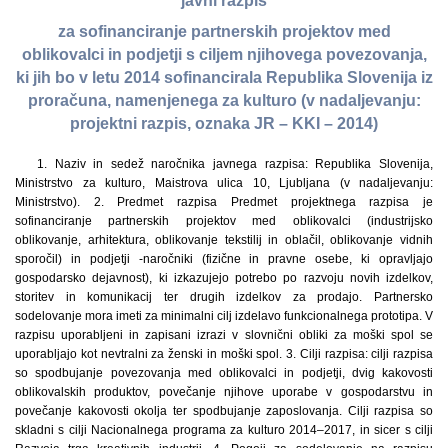
javni razpis
za sofinanciranje partnerskih projektov med
oblikovalci in podjetji s ciljem njihovega povezovanja,
ki jih bo v letu 2014 sofinancirala Republika Slovenija iz
proračuna, namenjenega za kulturo (v nadaljevanju:
projektni razpis, oznaka JR – KKI – 2014)
1. Naziv in sedež naročnika javnega razpisa: Republika Slovenija,
Ministrstvo za kulturo, Maistrova ulica 10, Ljubljana (v nadaljevanju:
Ministrstvo). 2. Predmet razpisa Predmet projektnega razpisa je
sofinanciranje partnerskih projektov med oblikovalci (industrijsko
oblikovanje, arhitektura, oblikovanje tekstilij in oblačil, oblikovanje vidnih
sporočil) in podjetji -naročniki (fizične in pravne osebe, ki opravljajo
gospodarsko dejavnost), ki izkazujejo potrebo po razvoju novih izdelkov,
storitev in komunikacij ter drugih izdelkov za prodajo. Partnersko
sodelovanje mora imeti za minimalni cilj izdelavo funkcionalnega prototipa. V
razpisu uporabljeni in zapisani izrazi v slovnični obliki za moški spol se
uporabljajo kot nevtralni za ženski in moški spol. 3. Cilji razpisa: cilji razpisa
so spodbujanje povezovanja med oblikovalci in podjetji, dvig kakovosti
oblikovalskih produktov, povečanje njihove uporabe v gospodarstvu in
povečanje kakovosti okolja ter spodbujanje zaposlovanja. Cilji razpisa so
skladni s cilji Nacionalnega programa za kulturo 2014–2017, in sicer s cilji