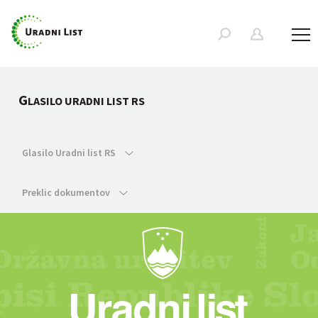
G
LASILO URADNI LIST RS
Glasilo Uradni list RS
Preklic dokumentov