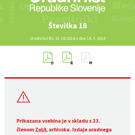
Številka 18
Uradni list RS, št. 18/2014 z dne 14. 3. 2014
Prikazana vsebina je v skladu s 33.
členom
ZoUL
arhivska. Izdaje uradnega