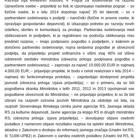
Razvoja trga kreativnih industrij. 4. Pogoji za sodelovanje na razpisu
Upravičene osebe – prijavitelji so tisti, ki izpolnjujejo naslednje pogoje: – so
fizične osebe, ki v letu 2014 dopolnijo največ 35 let starosti; – so v
partnerskem sodelovanju s podjetji – naročniki (fizične in pravne osebe, ki
opravljajo gospodarsko dejavnost), ki izkazujejo potrebo po razvoju novih
izdelkov, storitev in komunikacij za prodajo. Partnerska sodelovanja med
oblikovalcem in podjetjem, ki je registrirano na področju oblikovanja niso
predmet razpisa; – imajo podpisano pogodbo s podjetjem, v katerem je
določeno partnersko sodelovanje; nujna sestavina pogodbe je obveznost
podjetja, da prijavitelju projekt sofinancira v višini vsaj 40% od višine
odobrenih sredstev ministrstva (obvezna priloga: podpisana pogodba o
partnerskem sodelovanju); – zaprosijo za največ 10.000,00 EUR in najmanj
4.000,00 EUR; – prijavljajo projekte, ki bodo v celoti realizirani v letu 2014 –
najmanj do funkcionalnega prototipa; – zagotavljajo dostopnost projekta
javnosti (obvezna priloga: izjava prijavitelja); – so v primeru, da so bili
pogodbena stranka Ministrstva v letih 2011, 2012 in 2013 izpolnjevali vse
pogodbene obveznosti do Ministrstva; – ne prijavljajo projektov, ki so že bili
izbrani na razpisih oziroma pozivih Ministrstva za obdobje od leta, na
razpisih Slovenskega filmskega centra javne agencije RS, Javnega sklada
RS za kulturne dejavnosti, Javne agencije za knjigo RS in drugih ministrstev
RS; (obvezna priloga: izjava prijavitelja); – dovoljujejo objavo osebnih
podatkov z namenom objave rezultatov razpisa na spletni strani Ministrstva,
skladno z Zakonom o dostopu do informacij javnega značaja (Uradni list RS,
št. 51/06-UPB2) in Zakonom o varstvu osebnih podatkov (Uradni list RS, št.