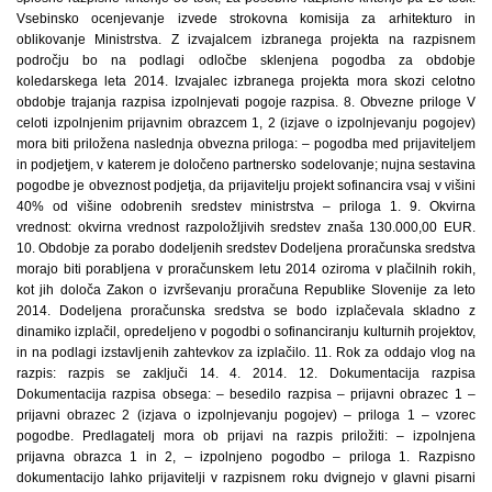
Vsebinsko ocenjevanje izvede strokovna komisija za arhitekturo in
oblikovanje Ministrstva. Z izvajalcem izbranega projekta na razpisnem
področju bo na podlagi odločbe sklenjena pogodba za obdobje
koledarskega leta 2014. Izvajalec izbranega projekta mora skozi celotno
obdobje trajanja razpisa izpolnjevati pogoje razpisa. 8. Obvezne priloge V
celoti izpolnjenim prijavnim obrazcem 1, 2 (izjave o izpolnjevanju pogojev)
mora biti priložena naslednja obvezna priloga: – pogodba med prijaviteljem
in podjetjem, v katerem je določeno partnersko sodelovanje; nujna sestavina
pogodbe je obveznost podjetja, da prijavitelju projekt sofinancira vsaj v višini
40% od višine odobrenih sredstev ministrstva – priloga 1. 9. Okvirna
vrednost: okvirna vrednost razpoložljivih sredstev znaša 130.000,00 EUR.
10. Obdobje za porabo dodeljenih sredstev Dodeljena proračunska sredstva
morajo biti porabljena v proračunskem letu 2014 oziroma v plačilnih rokih,
kot jih določa Zakon o izvrševanju proračuna Republike Slovenije za leto
2014. Dodeljena proračunska sredstva se bodo izplačevala skladno z
dinamiko izplačil, opredeljeno v pogodbi o sofinanciranju kulturnih projektov,
in na podlagi izstavljenih zahtevkov za izplačilo. 11. Rok za oddajo vlog na
razpis: razpis se zaključi 14. 4. 2014. 12. Dokumentacija razpisa
Dokumentacija razpisa obsega: – besedilo razpisa – prijavni obrazec 1 –
prijavni obrazec 2 (izjava o izpolnjevanju pogojev) – priloga 1 – vzorec
pogodbe. Predlagatelj mora ob prijavi na razpis priložiti: – izpolnjena
prijavna obrazca 1 in 2, – izpolnjeno pogodbo – priloga 1. Razpisno
dokumentacijo lahko prijavitelji v razpisnem roku dvignejo v glavni pisarni