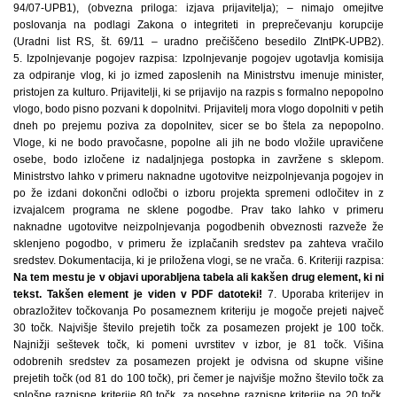
94/07-UPB1), (obvezna priloga: izjava prijavitelja); – nimajo omejitve
poslovanja na podlagi Zakona o integriteti in preprečevanju korupcije
(Uradni list RS, št. 69/11 – uradno prečiščeno besedilo ZIntPK-UPB2).
5. Izpolnjevanje pogojev razpisa: Izpolnjevanje pogojev ugotavlja komisija
za odpiranje vlog, ki jo izmed zaposlenih na Ministrstvu imenuje minister,
pristojen za kulturo. Prijavitelji, ki se prijavijo na razpis s formalno nepopolno
vlogo, bodo pisno pozvani k dopolnitvi. Prijavitelj mora vlogo dopolniti v petih
dneh po prejemu poziva za dopolnitev, sicer se bo štela za nepopolno.
Vloge, ki ne bodo pravočasne, popolne ali jih ne bodo vložile upravičene
osebe, bodo izločene iz nadaljnjega postopka in zavržene s sklepom.
Ministrstvo lahko v primeru naknadne ugotovitve neizpolnjevanja pogojev in
po že izdani dokončni odločbi o izboru projekta spremeni odločitev in z
izvajalcem programa ne sklene pogodbe. Prav tako lahko v primeru
naknadne ugotovitve neizpolnjevanja pogodbenih obveznosti razveže že
sklenjeno pogodbo, v primeru že izplačanih sredstev pa zahteva vračilo
sredstev. Dokumentacija, ki je priložena vlogi, se ne vrača. 6. Kriteriji razpisa:
Na tem mestu je v objavi uporabljena tabela ali kakšen drug element, ki ni
tekst. Takšen element je viden v PDF datoteki!
7. Uporaba kriterijev in
obrazložitev točkovanja Po posameznem kriteriju je mogoče prejeti največ
30 točk. Najvišje število prejetih točk za posamezen projekt je 100 točk.
Najnižji seštevek točk, ki pomeni uvrstitev v izbor, je 81 točk. Višina
odobrenih sredstev za posamezen projekt je odvisna od skupne višine
prejetih točk (od 81 do 100 točk), pri čemer je najvišje možno število točk za
splošne razpisne kriterije 80 točk, za posebne razpisne kriterije pa 20 točk.