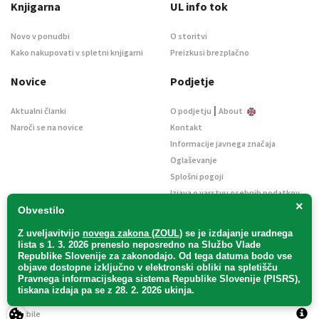
Knjigarna
UL info tok
Novo v ponudbi
O storitvi
Kako nakupovati v spletni knjigarni
Preizkusi brezplačno
Novice
Podjetje
|
Aktualni članki
O podjetju
About
Naroči se na novice
Kontakt
Informacije javnega značaja
Oglaševanje
Splošni pogoji
Izjava o varstvu osebnih podatkov
×
E-dražbe
Obvestilo
Z uveljavitvijo
novega zakona (ZOUL)
se je
izdajanje uradnega
lista s 1. 3. 2026 preneslo
neposredno
na Službo Vlade
Republike Slovenije za zakonodajo
. Od tega datuma bodo vse
objave dostopne izključno v elektronski obliki na spletišču
Pravnega informacijskega sistema Republike Slovenije (PISRS),
Uradni list d. o. o. – v likvidaciji / Vse pravice pridržane.
tiskana izdaja pa se z 28. 2. 2026 ukinja.
Pravna obvestila
/
Piškotki
/ Avtorji:
TriTim spletna agencija
v sodelovanju z
2Mobile