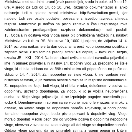
Ministrstva med uradnimi urami (vsak ponedeljek, sredo in petek od 9. do 12.
ure, v sredo pa tudi od 14. do 16. ure). Razpisno dokumentacijo si lahko
natisnejo tudi s spletne strani ministrstva http://www.kultura.gov.si, kjer
najdejo tudi vse ostale podatke, povezane z izvedbo javnega ciljnega
razpisa. Ministrstvo je dolžno na pisno zahtevo v času razpisnega roka
zainteresiranim predlagateljem razpisno dokumentacijo tudi poslati.
13. Oddaja in dostava vlog Vloga mora biti predložena vložišču na naslov:
Ministrstvo za kulturo RS, Maistrova 10, 1000 Ljubljana, do vključno 14. 4.
2014 oziroma najkasneje ta dan oddana na pošti kot priporočena pošiljka v
zaprtem ovitku z izpisom na prednji strani: Ne odpiraj – Javni ciljni razpis,
oznaka JR – KKI – 2014. Na hrbtni strani ovitka mora biti navedba prijavitelja:
ime in priimek prijavitelja in naslov. 14. Izločitev vlog Za prepozno se šteje
vloga, ki ni bila oddana na vložišču ministrstva ali priporočeno na pošto do
vključno 14. 4. 2014. Za nepopolno se šteje vloga, ki ne vsebuje vseh
bistvenih sestavin, ki jih zahteva besedilo razpisa in razpisne dokumentacije.
Za nepopolno se šteje tudi vloga, ki ni bila v roku, določenem v pozivu za
dopolnitev, ustrezno dopolnjena. Za vlogo, ki jo je vložila neupravičena
oseba, se šteje vloga prijavitelja, ki ne izpolnjuje pogojev, navedenih pod
točko 4. Dopolnjevanje in spreminjanje vlog je možno le v razpisnem roku z
oznako, na katero vlogo se dopolnitev nanaša. Prijavitelji, ki bodo podali
formalno nepopolne vloge, bodo pisno pozvani k dopolnitvi vlog. Vloge
morajo dopolniti v roku petih dni od vročitve poziva k dopolnitvi nepopolne
vloge, obvezno z oznako na katero vlogo ali del vloge se dopolnitev nanaša.
Oddaja vloge pomeni, da se prijavitelj strinja z vsemi pogoji in kriteriji