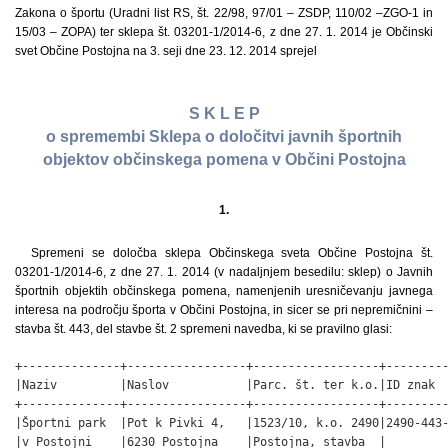
Zakona o športu (Uradni list RS, št. 22/98, 97/01 – ZSDP, 110/02 –ZGO-1 in
15/03 – ZOPA) ter sklepa št. 03201-1/2014-6, z dne 27. 1. 2014 je Občinski
svet Občine Postojna na 3. seji dne 23. 12. 2014 sprejel
S K L E P
o spremembi Sklepa o določitvi javnih športnih
objektov občinskega pomena v Občini Postojna
1.
Spremeni se določba sklepa Občinskega sveta Občine Postojna št.
03201-1/2014-6, z dne 27. 1. 2014 (v nadaljnjem besedilu: sklep) o Javnih
športnih objektih občinskega pomena, namenjenih uresničevanju javnega
interesa na področju športa v Občini Postojna, in sicer se pri nepremičnini –
stavba št. 443, del stavbe št. 2 spremeni navedba, ki se pravilno glasi:
+--------------+-----------------+------------------+---------
|Naziv         |Naslov           |Parc. št. ter k.o.|ID znak  
+--------------+-----------------+------------------+---------
|Športni park  |Pot k Pivki 4,   |1523/10, k.o. 2490|2490-443-
|v Postojni    |6230 Postojna    |Postojna, stavba  |         