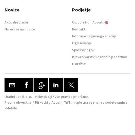
Novice
Podjetje
|
Aktualni članki
O podjetju
About
Naroči se na novice
Kontakt
Informacije javnega značaja
Oglaševanje
Splošni pogoji
Izjava o varstvu osebnih podatkov
E-dražbe
Uradni list d. o. o. – v likvidaciji / Vse pravice pridržane.
Pravna obvestila
/
Piškotki
/ Avtorji:
TriTim spletna agencija
v sodelovanju z
2Mobile