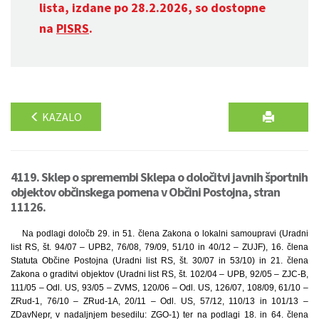
lista, izdane po 28.2.2026, so dostopne
na
PISRS
.
KAZALO
4119. Sklep o spremembi Sklepa o določitvi javnih športnih
objektov občinskega pomena v Občini Postojna, stran
11126.
Na podlagi določb 29. in 51. člena Zakona o lokalni samoupravi (Uradni
list RS, št. 94/07 – UPB2, 76/08, 79/09, 51/10 in 40/12 – ZUJF), 16. člena
Statuta Občine Postojna (Uradni list RS, št. 30/07 in 53/10) in 21. člena
Zakona o graditvi objektov (Uradni list RS, št. 102/04 – UPB, 92/05 – ZJC-B,
111/05 – Odl. US, 93/05 – ZVMS, 120/06 – Odl. US, 126/07, 108/09, 61/10 –
ZRud-1, 76/10 – ZRud-1A, 20/11 – Odl. US, 57/12, 110/13 in 101/13 –
ZDavNepr, v nadaljnjem besedilu: ZGO-1) ter na podlagi 18. in 64. člena