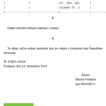
|              |                 |št. 443, del      |         
|              |                 |stavbe št. 1      |         
+--------------+-----------------+------------------+--------
2.
Ostale določbe sklepa ostanejo v veljavi.
3.
Ta sklep začne veljati naslednji dan po objavi v Uradnem listu Republike
Slovenije.
Št. 47802-1/2014
Postojna, dne 23. decembra 2014
Župan
Občine Postojna
Igor Marentič l.r.