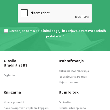
Seznanjen sem s
Splošnimi pogoji
in z
Izjavo o varstvu osebnih
podatkov
. *
Glasilo
Izobraževanja
Uradni list RS
Aktualna izobraževanja
O glasilu
Izobraževanja po meri
Najem dvorane
Knjigarna
UL info tok
Novo v ponudbi
O storitvi
Kako nakupovati v spletni knjigarni
Preizkusi brezplačno