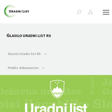
G
LASILO URADNI LIST RS
Glasilo Uradni list RS
Preklic dokumentov