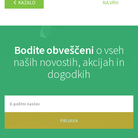
KAZALO
NA VRH
Bodite obveščeni
o vseh
naših novostih, akcijah in
dogodkih
PRIJAVA