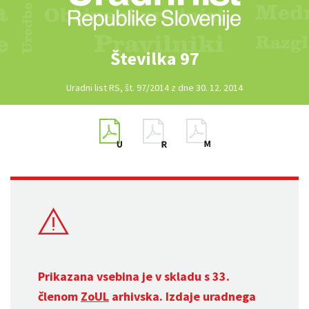
Številka 97
Uradni list RS, št. 97/2014 z dne 30. 12. 2014
Prikazana vsebina je v skladu s 33.
členom
ZoUL
arhivska. Izdaje uradnega