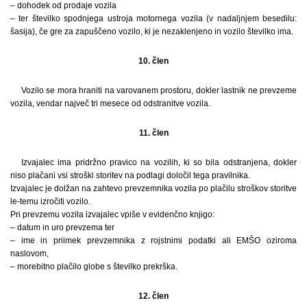
– dohodek od prodaje vozila
– ter številko spodnjega ustroja motornega vozila (v nadaljnjem besedilu:
šasija), če gre za zapuščeno vozilo, ki je nezaklenjeno in vozilo številko ima.
10. člen
Vozilo se mora hraniti na varovanem prostoru, dokler lastnik ne prevzeme
vozila, vendar največ tri mesece od odstranitve vozila.
11. člen
Izvajalec ima pridržno pravico na vozilih, ki so bila odstranjena, dokler
niso plačani vsi stroški storitev na podlagi določil tega pravilnika.
Izvajalec je dolžan na zahtevo prevzemnika vozila po plačilu stroškov storitve
le-temu izročiti vozilo.
Pri prevzemu vozila izvajalec vpiše v evidenčno knjigo:
– datum in uro prevzema ter
– ime in priimek prevzemnika z rojstnimi podatki ali EMŠO oziroma
naslovom,
– morebitno plačilo globe s številko prekrška.
12. člen