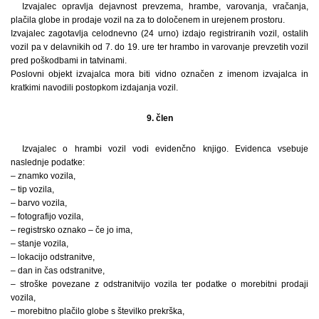
Izvajalec opravlja dejavnost prevzema, hrambe, varovanja, vračanja,
plačila globe in prodaje vozil na za to določenem in urejenem prostoru.
Izvajalec zagotavlja celodnevno (24 urno) izdajo registriranih vozil, ostalih
vozil pa v delavnikih od 7. do 19. ure ter hrambo in varovanje prevzetih vozil
pred poškodbami in tatvinami.
Poslovni objekt izvajalca mora biti vidno označen z imenom izvajalca in
kratkimi navodili postopkom izdajanja vozil.
9. člen
Izvajalec o hrambi vozil vodi evidenčno knjigo. Evidenca vsebuje
naslednje podatke:
– znamko vozila,
– tip vozila,
– barvo vozila,
– fotografijo vozila,
– registrsko oznako – če jo ima,
– stanje vozila,
– lokacijo odstranitve,
– dan in čas odstranitve,
– stroške povezane z odstranitvijo vozila ter podatke o morebitni prodaji
vozila,
– morebitno plačilo globe s številko prekrška,