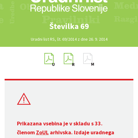
Številka 69
Uradni list RS, št. 69/2014 z dne 26. 9. 2014
Prikazana vsebina je v skladu s 33.
členom
ZoUL
arhivska. Izdaje uradnega