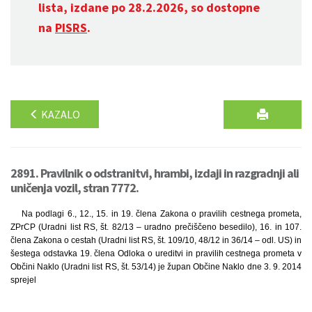
lista, izdane po 28.2.2026, so dostopne
na
PISRS
.
KAZALO
2891. Pravilnik o odstranitvi, hrambi, izdaji in razgradnji ali
uničenja vozil, stran 7772.
Na podlagi 6., 12., 15. in 19. člena Zakona o pravilih cestnega prometa,
ZPrCP (Uradni list RS, št. 82/13 – uradno prečiščeno besedilo), 16. in 107.
člena Zakona o cestah (Uradni list RS, št. 109/10, 48/12 in 36/14 – odl. US) in
šestega odstavka 19. člena Odloka o ureditvi in pravilih cestnega prometa v
Občini Naklo (Uradni list RS, št. 53/14) je župan Občine Naklo dne 3. 9. 2014
sprejel