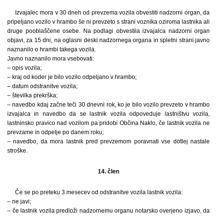
Izvajalec mora v 30 dneh od prevzema vozila obvestiti nadzorni organ, da
pripeljano vozilo v hrambo še ni prevzeto s strani voznika oziroma lastnika ali
druge pooblaščene osebe. Na podlagi obvestila izvajalca nadzorni organ
objavi, za 15 dni, na oglasni deski nadzornega organa in spletni strani javno
naznanilo o hrambi takega vozila.
Javno naznanilo mora vsebovati:
– opis vozila;
– kraj od koder je bilo vozilo odpeljano v hrambo;
– datum odstranitve vozila;
– številka prekrška;
– navedbo kdaj začne teči 30 dnevni rok, ko je bilo vozilo prevzeto v hrambo
izvajalca in navedbo da se lastnik vozila odpoveduje lastništvu vozila,
lastninsko pravico nad vozilom pa pridobi Občina Naklo, če lastnik vozila ne
prevzame in odpelje po danem roku;
– navedbo, da mora lastnik pred prevzemom poravnati vse dotlej nastale
stroške.
14. člen
Če se po preteku 3 mesecev od odstranitve vozila lastnik vozila:
– ne javi;
– če lastnik vozila predloži nadzornemu organu notarsko overjeno izjavo, da