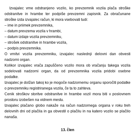
Izvajalec vrne odstranjeno vozilo, ko prevzemnik vozila plača stroške
odstranitve in hrambe ter podpiše prevzemni zapisnik. Za obračunane
stroške izda izvajalec račun, ki mora vsebovati tudi:
– ime in priimek prevzemnika,
– datum prevzema vozila v hrambi,
– datum izdaje vozila prevzemniku,
– strošek odstranitve in hrambe vozila,
– podpis prevzemnika.
O vrnitvi vozila prevzemniku, izvajalec naslednji delovni dan obvesti
nadzorni organ.
Kolikor izvajalec vrača zapuščeno vozilo mora ob vračanju takega vozila
sodelovati nadzorni organ, da od prevzemnika vozila pridobi osebne
podatke.
Izvajalec je dolžan takoj ko je mogoče nadzornemu organu sporočiti podatke
o prevzemniku registriranega vozila, če ta to zahteva.
Cenik stroškov storitve odstranitve in hrambe vozil mora biti v poslovnem
prostoru izobešen na vidnem mestu.
Izvajalec plačano globo nakaže na račun nadzornega organa v roku treh
delovnih dni od plačila in ga obvestil o plačilu in na katero vozilo se plačilo
nanaša.
13. člen