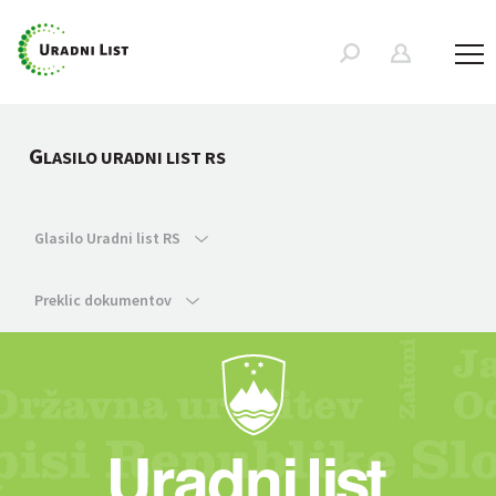
G
LASILO URADNI LIST RS
Glasilo Uradni list RS
Preklic dokumentov