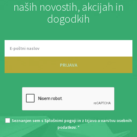
naših novostih, akcijah in
dogodkih
PRIJAVA
Seznanjen sem s
Splošnimi pogoji
in z
Izjavo o varstvu osebnih
podatkov
. *