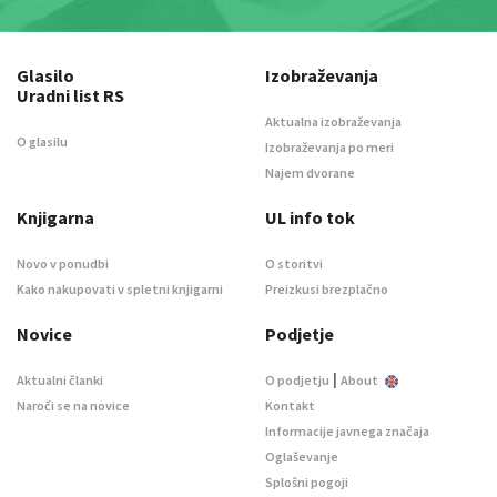
Glasilo
Izobraževanja
Uradni list RS
Aktualna izobraževanja
O glasilu
Izobraževanja po meri
Najem dvorane
Knjigarna
UL info tok
Novo v ponudbi
O storitvi
Kako nakupovati v spletni knjigarni
Preizkusi brezplačno
Novice
Podjetje
|
Aktualni članki
O podjetju
About
Naroči se na novice
Kontakt
Informacije javnega značaja
Oglaševanje
Splošni pogoji