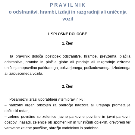
P R A V I L N I K
o odstranitvi, hrambi, izdaji in razgradnji ali uničenja
vozil
I. SPLOŠNE DOLOČBE
1. člen
Ta pravilnik določa postopek odstranitve, hrambe, prevzema, plačila
odstranitve, hrambe in plačila globe ali prodaje ali razgradnje oziroma
uničenja nepravilno parkiranega, pokvarjenega, poškodovanega, izločenega
ali zapuščenega vozila.
2. člen
Posamezni izrazi uporabljeni v tem pravilniku:
– nadzorni organ pristojen za področje nadzora ali urejanja prometa je
občinski redar;
– zelene površine so zelenice, javne parkovne površine in javni parkovni
gozdovi, nasadi, zelenice ob spomenikih in turističnih objektih, drevoredi ter
varovane zelene površine, obrežja vodotokov in podobno.