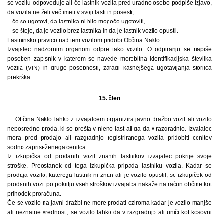
se vozilu odpoveduje ali če lastnik vozila pred uradno osebo podpiše izjavo,
da vozila ne želi več imeti v svoji lasti in posesti;
– če se ugotovi, da lastnika ni bilo mogoče ugotoviti,
– se šteje, da je vozilo brez lastnika in da je lastnik vozilo opustil.
Lastninsko pravico nad tem vozilom pridobi Občina Naklo.
Izvajalec nadzornim organom odpre tako vozilo. O odpiranju se napiše
poseben zapisnik v katerem se navede morebitna identifikacijska številka
vozila (VIN) in druge posebnosti, zaradi kasnejšega ugotavljanja storilca
prekrška.
15. člen
Občina Naklo lahko z izvajalcem organizira javno dražbo vozil ali vozilo
neposredno proda, ki so prešla v njeno last ali ga da v razgradnjo. Izvajalec
mora pred prodajo ali razgradnjo registriranega vozila pridobiti cenitev
sodno zapriseženega cenilca.
Iz izkupička od prodanih vozil znanih lastnikov izvajalec pokrije svoje
stroške. Preostanek od tega izkupička pripada lastniku vozila. Kadar se
prodaja vozilo, katerega lastnik ni znan ali je vozilo opustil, se izkupiček od
prodanih vozil po pokritju vseh stroškov izvajalca nakaže na račun občine kot
prihodek proračuna.
Če se vozilo na javni dražbi ne more prodati oziroma kadar je vozilo manjše
ali neznatne vrednosti, se vozilo lahko da v razgradnjo ali uniči kot kosovni