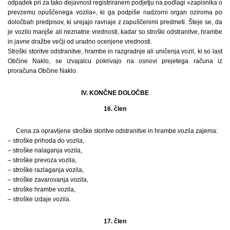
odpadek pri za tako dejavnost registriranem podjetju na podlagi »zapisnika o
prevzemu opuščenega vozila«, ki ga podpiše nadzorni organ oziroma po
določbah predpisov, ki urejajo ravnaje z zapuščenimi predmeti. Šteje se, da
je vozilo manjše ali neznatne vrednosti, kadar so stroški odstranitve, hrambe
in javne dražbe večji od uradno ocenjene vrednosti.
Stroški storitve odstranitve, hrambe in razgradnje ali uničenja vozil, ki so last
Občine Naklo, se izvajalcu pokrivajo na osnovi prejetega računa iz
proračuna Občine Naklo.
IV. KONČNE DOLOČBE
16. člen
Cena za opravljene stroške storitve odstranitve in hrambe vozila zajema:
– stroške prihoda do vozila,
– stroške nalaganja vozila,
– stroške prevoza vozila,
– stroške razlaganja vozila,
– stroške zavarovanja vozila,
– stroške hrambe vozila,
– stroške izdaje vozila.
17. člen