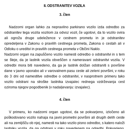
II. ODSTRANITEV VOZILA
3. člen
Nadzorni organ lahko za nepravilno parkirano vozilo izda odredbo za
odstranitev tega vozila vozilom za odvoz vozil, če ugotovi, da to vozilo ovira
ali ogroža druge udeležence v cestnem prometu in je odstranitev
opredeljena v Zakonu o pravilih cestnega prometa, Zakona o cestah ali v
Odloku o ureditvi in pravilih cestnega prometa v Občini Naklo.
Nadzorni organ na zapuščeno vozilo namesti odredbo o odstranitvi in s tem
se šteje, da je lastnik vozila obveščen o nameravani odstranitvi vozila. V
odredbi mora biti navedeno, da ga je lastnik dolžan odstraniti s površine
dane v javno uporabo ali v varovalnem pasu ceste ali zeleni površini, v roku
do 3 dni od namestitve odredbe o odstranitvi, v nasprotnem primeru tako
vozilo odstrani na stroške lastnika izvajalec rednega vzdrževanja cest
oziroma njegov pogodbenik (v nadaljevanju: izvajalec).
4. člen
V primeru, ko nadzorni organ ugotovi, da se pokvarjeno, izločeno ali
poškodovano vozilo nahaja na javni prometni površini ali drugih delih ceste
ali na zemljišču ob njej, namesti na tako vozilo pisno odredbo, s katero naloži
lastniku vozila, da ga odstrani v roku navedenem na odredbi. Pokvarjeno,