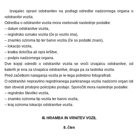
Izvajalec opravi odstranitev na podlagi odredbe nadzornega organa o
odstranitvi vozila.
Odredba o odstranitvi vozila mora vsebovati naslednje podatke:
– datum odstranitve vozila,
– registrsko oznako vozila (če jo vozilo ima),
– znamko oziroma tip ter barvo vozila (če so podatki znani),
– lokacijo vozila,
– kratka določba ali opis kršitve,
– podpis nadzornega organa.
Dve kopiji odredb o odstranitvi vozila se vroči izvajalcu odstranitve, od
katerih je ena za izvajalca odstranitve, druga pa za lastnika vozila.
Pred začetkom nalaganja vozila je le-tega potrebno fotografirati.
O odstranitvi nepravilno registriranega parkiranega vozila nadzorni organ isti
dan obvesti pristojno policijsko postajo. Sporočiti mora naslednje podatke:
– registrsko številko vozila,
– znamko oziroma tip vozila ter barvo vozila,
– kraj oziroma lokacijo odstranitve vozila.
III. HRAMBA IN VRNITEV VOZIL
8. člen