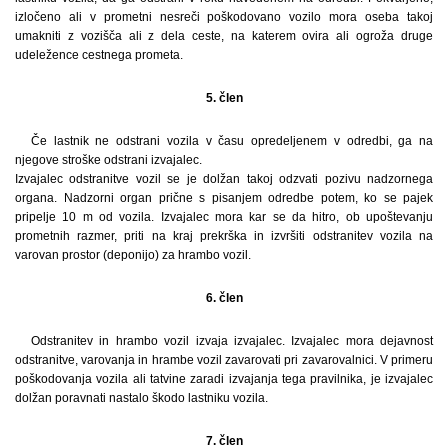
izločeno ali v prometni nesreči poškodovano vozilo mora oseba takoj
umakniti z vozišča ali z dela ceste, na katerem ovira ali ogroža druge
udeležence cestnega prometa.
5. člen
Če lastnik ne odstrani vozila v času opredeljenem v odredbi, ga na
njegove stroške odstrani izvajalec.
Izvajalec odstranitve vozil se je dolžan takoj odzvati pozivu nadzornega
organa. Nadzorni organ prične s pisanjem odredbe potem, ko se pajek
pripelje 10 m od vozila. Izvajalec mora kar se da hitro, ob upoštevanju
prometnih razmer, priti na kraj prekrška in izvršiti odstranitev vozila na
varovan prostor (deponijo) za hrambo vozil.
6. člen
Odstranitev in hrambo vozil izvaja izvajalec. Izvajalec mora dejavnost
odstranitve, varovanja in hrambe vozil zavarovati pri zavarovalnici. V primeru
poškodovanja vozila ali tatvine zaradi izvajanja tega pravilnika, je izvajalec
dolžan poravnati nastalo škodo lastniku vozila.
7. člen