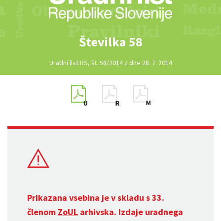
Številka 58
Uradni list RS, št. 58/2014 z dne 28. 7. 2014
Prikazana vsebina je v skladu s 33.
členom
ZoUL
arhivska. Izdaje uradnega