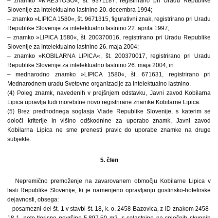
– znamko »MAESTOSO«, št. 9371187, registrirano pri Uradu Republike
Slovenije za intelektualno lastnino 20. decembra 1994;
– znamko »LIPICA 1580«, št. 9671315, figurativni znak, registrirano pri Uradu
Republike Slovenije za intelektualno lastnino 22. aprila 1997;
– znamko »LIPICA 1580«, št. 200370016, registrirano pri Uradu Republike
Slovenije za intelektualno lastnino 26. maja 2004;
– znamko »KOBILARNA LIPICA«, št. 200370017, registrirano pri Uradu
Republike Slovenije za intelektualno lastnino 26. maja 2004, in
– mednarodno znamko »LIPICA 1580«, št. 671631, registrirano pri
Mednarodnem uradu Svetovne organizacije za intelektualno lastnino.
(4) Poleg znamk, navedenih v prejšnjem odstavku, Javni zavod Kobilarna
Lipica upravlja tudi morebitne novo registrirane znamke Kobilarne Lipica.
(5) Brez predhodnega soglasja Vlade Republike Slovenije, s katerim se
določi kriterije in višino odškodnine za uporabo znamk, Javni zavod
Kobilarna Lipica ne sme prenesti pravic do uporabe znamke na druge
subjekte.
5. člen
Nepremično premoženje na zavarovanem območju Kobilarne Lipica v
lasti Republike Slovenije, ki je namenjeno opravljanju gostinsko-hotelirske
dejavnosti, obsega:
– posamezni del št. 1 v stavbi št. 18, k. o. 2458 Bazovica, z ID-znakom 2458-
18-1, neto tlorisne površine 5.897,50 m2, s solastnino na splošnih skupnih