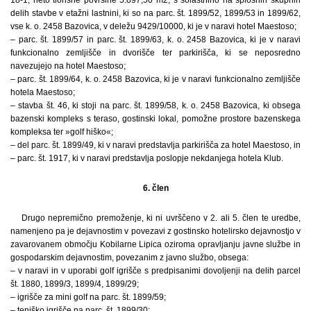
delih stavbe v etažni lastnini, ki so na parc. št. 1899/52, 1899/53 in 1899/62,
vse k. o. 2458 Bazovica, v deležu 9429/10000, ki je v naravi hotel Maestoso;
– parc. št. 1899/57 in parc. št. 1899/63, k. o. 2458 Bazovica, ki je v naravi
funkcionalno zemljišče in dvorišče ter parkirišča, ki se neposredno
navezujejo na hotel Maestoso;
– parc. št. 1899/64, k. o. 2458 Bazovica, ki je v naravi funkcionalno zemljišče
hotela Maestoso;
– stavba št. 46, ki stoji na parc. št. 1899/58, k. o. 2458 Bazovica, ki obsega
bazenski kompleks s teraso, gostinski lokal, pomožne prostore bazenskega
kompleksa ter »golf hiško«;
– del parc. št. 1899/49, ki v naravi predstavlja parkirišča za hotel Maestoso, in
– parc. št. 1917, ki v naravi predstavlja poslopje nekdanjega hotela Klub.
6. člen
Drugo nepremično premoženje, ki ni uvrščeno v 2. ali 5. člen te uredbe,
namenjeno pa je dejavnostim v povezavi z gostinsko hotelirsko dejavnostjo v
zavarovanem območju Kobilarne Lipica oziroma opravljanju javne službe in
gospodarskim dejavnostim, povezanim z javno službo, obsega:
– v naravi in v uporabi golf igrišče s predpisanimi dovoljenji na delih parcel
št. 1880, 1899/3, 1899/4, 1899/29;
– igrišče za mini golf na parc. št. 1899/59;
– teniško igrišče na parc. št. 1899/30;