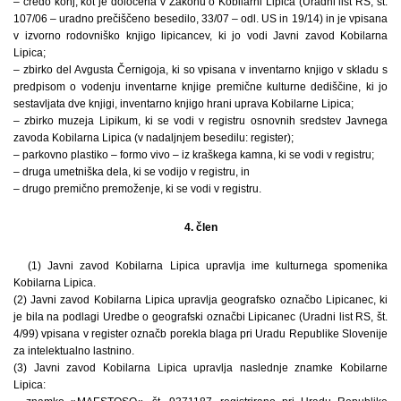
– čredo konj, kot je določena v Zakonu o Kobilarni Lipica (Uradni list RS, št.
107/06 – uradno prečiščeno besedilo, 33/07 – odl. US in 19/14) in je vpisana
v izvorno rodovniško knjigo lipicancev, ki jo vodi Javni zavod Kobilarna
Lipica;
– zbirko del Avgusta Černigoja, ki so vpisana v inventarno knjigo v skladu s
predpisom o vodenju inventarne knjige premične kulturne dediščine, ki jo
sestavljata dve knjigi, inventarno knjigo hrani uprava Kobilarne Lipica;
– zbirko muzeja Lipikum, ki se vodi v registru osnovnih sredstev Javnega
zavoda Kobilarna Lipica (v nadaljnjem besedilu: register);
– parkovno plastiko – formo vivo – iz kraškega kamna, ki se vodi v registru;
– druga umetniška dela, ki se vodijo v registru, in
– drugo premično premoženje, ki se vodi v registru.
4. člen
(1) Javni zavod Kobilarna Lipica upravlja ime kulturnega spomenika
Kobilarna Lipica.
(2) Javni zavod Kobilarna Lipica upravlja geografsko označbo Lipicanec, ki
je bila na podlagi Uredbe o geografski označbi Lipicanec (Uradni list RS, št.
4/99) vpisana v register označb porekla blaga pri Uradu Republike Slovenije
za intelektualno lastnino.
(3) Javni zavod Kobilarna Lipica upravlja naslednje znamke Kobilarne
Lipica: