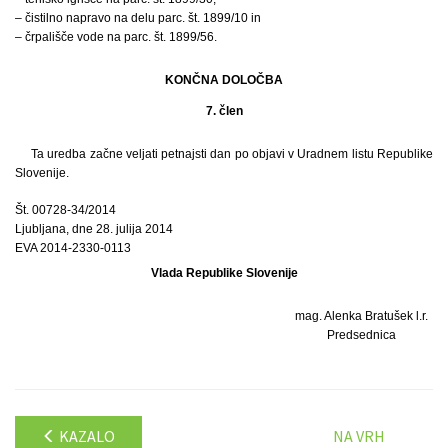
– čistilno napravo na delu parc. št. 1899/10 in
– črpališče vode na parc. št. 1899/56.
KONČNA DOLOČBA
7. člen
Ta uredba začne veljati petnajsti dan po objavi v Uradnem listu Republike
Slovenije.
Št. 00728-34/2014
Ljubljana, dne 28. julija 2014
EVA 2014-2330-0113
Vlada Republike Slovenije
mag. Alenka Bratušek l.r.
Predsednica
KAZALO
NA VRH