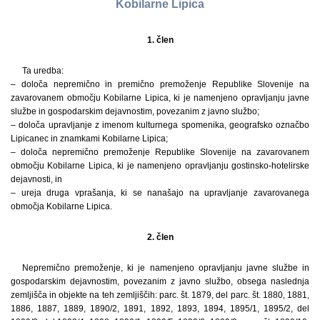
Kobilarne Lipica
1. člen
Ta uredba:
– določa nepremično in premično premoženje Republike Slovenije na
zavarovanem območju Kobilarne Lipica, ki je namenjeno opravljanju javne
službe in gospodarskim dejavnostim, povezanim z javno službo;
– določa upravljanje z imenom kulturnega spomenika, geografsko označbo
Lipicanec in znamkami Kobilarne Lipica;
– določa nepremično premoženje Republike Slovenije na zavarovanem
območju Kobilarne Lipica, ki je namenjeno opravljanju gostinsko-hotelirske
dejavnosti, in
– ureja druga vprašanja, ki se nanašajo na upravljanje zavarovanega
območja Kobilarne Lipica.
2. člen
Nepremično premoženje, ki je namenjeno opravljanju javne službe in
gospodarskim dejavnostim, povezanim z javno službo, obsega naslednja
zemljišča in objekte na teh zemljiščih: parc. št. 1879, del parc. št. 1880, 1881,
1886, 1887, 1889, 1890/2, 1891, 1892, 1893, 1894, 1895/1, 1895/2, del