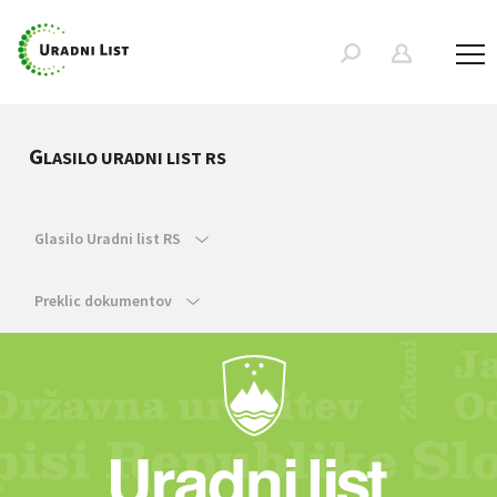
G
LASILO URADNI LIST RS
Glasilo Uradni list RS
Preklic dokumentov