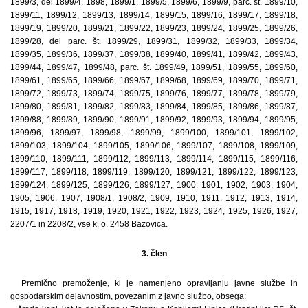
1899/3, del 1899/4, 1898, 1899/1, 1899/5, 1899/6, 1899/9, parc. št. 1899/10,
1899/11, 1899/12, 1899/13, 1899/14, 1899/15, 1899/16, 1899/17, 1899/18,
1899/19, 1899/20, 1899/21, 1899/22, 1899/23, 1899/24, 1899/25, 1899/26,
1899/28, del parc. št. 1899/29, 1899/31, 1899/32, 1899/33, 1899/34,
1899/35, 1899/36, 1899/37, 1899/38, 1899/40, 1899/41, 1899/42, 1899/43,
1899/44, 1899/47, 1899/48, parc. št. 1899/49, 1899/51, 1899/55, 1899/60,
1899/61, 1899/65, 1899/66, 1899/67, 1899/68, 1899/69, 1899/70, 1899/71,
1899/72, 1899/73, 1899/74, 1899/75, 1899/76, 1899/77, 1899/78, 1899/79,
1899/80, 1899/81, 1899/82, 1899/83, 1899/84, 1899/85, 1899/86, 1899/87,
1899/88, 1899/89, 1899/90, 1899/91, 1899/92, 1899/93, 1899/94, 1899/95,
1899/96, 1899/97, 1899/98, 1899/99, 1899/100, 1899/101, 1899/102,
1899/103, 1899/104, 1899/105, 1899/106, 1899/107, 1899/108, 1899/109,
1899/110, 1899/111, 1899/112, 1899/113, 1899/114, 1899/115, 1899/116,
1899/117, 1899/118, 1899/119, 1899/120, 1899/121, 1899/122, 1899/123,
1899/124, 1899/125, 1899/126, 1899/127, 1900, 1901, 1902, 1903, 1904,
1905, 1906, 1907, 1908/1, 1908/2, 1909, 1910, 1911, 1912, 1913, 1914,
1915, 1917, 1918, 1919, 1920, 1921, 1922, 1923, 1924, 1925, 1926, 1927,
2207/1 in 2208/2, vse k. o. 2458 Bazovica.
3. člen
Premično premoženje, ki je namenjeno opravljanju javne službe in
gospodarskim dejavnostim, povezanim z javno službo, obsega: