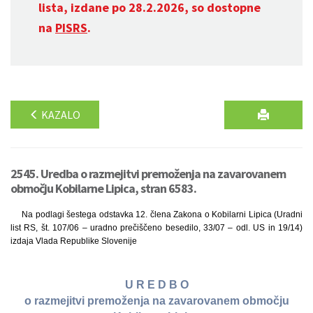
lista, izdane po 28.2.2026, so dostopne
na
PISRS
.
KAZALO
2545. Uredba o razmejitvi premoženja na zavarovanem
območju Kobilarne Lipica, stran 6583.
Na podlagi šestega odstavka 12. člena Zakona o Kobilarni Lipica (Uradni
list RS, št. 107/06 – uradno prečiščeno besedilo, 33/07 – odl. US in 19/14)
izdaja Vlada Republike Slovenije
U R E D B O
o razmejitvi premoženja na zavarovanem območju