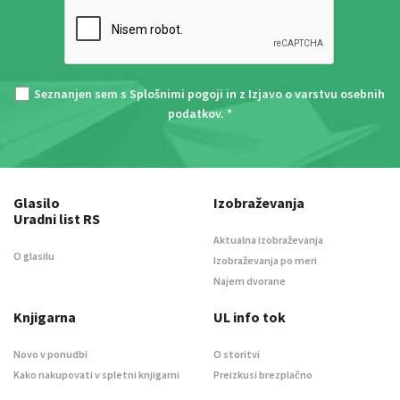
Seznanjen sem s
Splošnimi pogoji
in z
Izjavo o varstvu osebnih
podatkov
. *
Glasilo
Izobraževanja
Uradni list RS
Aktualna izobraževanja
O glasilu
Izobraževanja po meri
Najem dvorane
Knjigarna
UL info tok
Novo v ponudbi
O storitvi
Kako nakupovati v spletni knjigarni
Preizkusi brezplačno