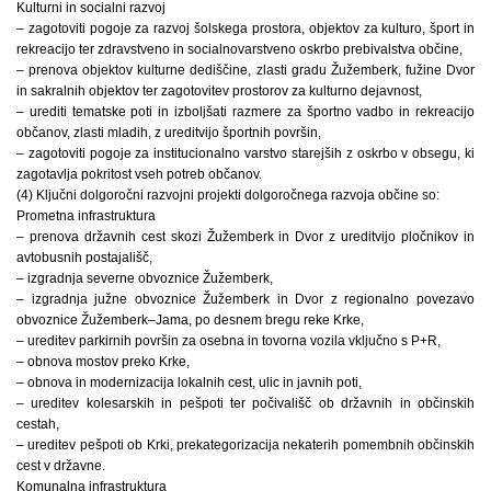
Kulturni in socialni razvoj
– zagotoviti pogoje za razvoj šolskega prostora, objektov za kulturo, šport in
rekreacijo ter zdravstveno in socialnovarstveno oskrbo prebivalstva občine,
– prenova objektov kulturne dediščine, zlasti gradu Žužemberk, fužine Dvor
in sakralnih objektov ter zagotovitev prostorov za kulturno dejavnost,
– urediti tematske poti in izboljšati razmere za športno vadbo in rekreacijo
občanov, zlasti mladih, z ureditvijo športnih površin,
– zagotoviti pogoje za institucionalno varstvo starejših z oskrbo v obsegu, ki
zagotavlja pokritost vseh potreb občanov.
(4) Ključni dolgoročni razvojni projekti dolgoročnega razvoja občine so:
Prometna infrastruktura
– prenova državnih cest skozi Žužemberk in Dvor z ureditvijo pločnikov in
avtobusnih postajališč,
– izgradnja severne obvoznice Žužemberk,
– izgradnja južne obvoznice Žužemberk in Dvor z regionalno povezavo
obvoznice Žužemberk–Jama, po desnem bregu reke Krke,
– ureditev parkirnih površin za osebna in tovorna vozila vključno s P+R,
– obnova mostov preko Krke,
– obnova in modernizacija lokalnih cest, ulic in javnih poti,
– ureditev kolesarskih in pešpoti ter počivališč ob državnih in občinskih
cestah,
– ureditev pešpoti ob Krki, prekategorizacija nekaterih pomembnih občinskih
cest v državne.
Komunalna infrastruktura