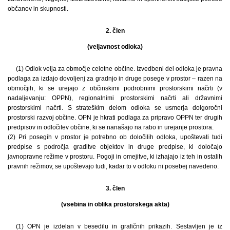
občanov in skupnosti.
2. člen
(veljavnost odloka)
(1) Odlok velja za območje celotne občine. Izvedbeni del odloka je pravna
podlaga za izdajo dovoljenj za gradnjo in druge posege v prostor – razen na
območjih, ki se urejajo z občinskimi podrobnimi prostorskimi načrti (v
nadaljevanju: OPPN), regionalnimi prostorskimi načrti ali državnimi
prostorskimi načrti. S strateškim delom odloka se usmerja dolgoročni
prostorski razvoj občine. OPN je hkrati podlaga za pripravo OPPN ter drugih
predpisov in odločitev občine, ki se nanašajo na rabo in urejanje prostora.
(2) Pri posegih v prostor je potrebno ob določilih odloka, upoštevati tudi
predpise s področja graditve objektov in druge predpise, ki določajo
javnopravne režime v prostoru. Pogoji in omejitve, ki izhajajo iz teh in ostalih
pravnih režimov, se upoštevajo tudi, kadar to v odloku ni posebej navedeno.
3. člen
(vsebina in oblika prostorskega akta)
(1) OPN je izdelan v besedilu in grafičnih prikazih. Sestavljen je iz