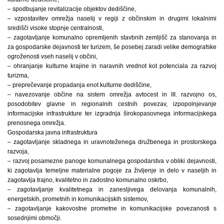
– spodbujanje revitalizacije objektov dediščine,
– vzpostavitev omrežja naselij v regiji z občinskim in drugimi lokalnimi
središči visoke stopnje centralnosti,
– zagotavljanje komunalno opremljenih stavbnih zemljišč za stanovanja in
za gospodarske dejavnosti ter turizem, še posebej zaradi velike demografske
ogroženosti vseh naselij v občini,
– ohranjanje kulturne krajine in naravnih vrednot kot potenciala za razvoj
turizma,
– preprečevanje propadanja enot kulturne dediščine,
– navezovanje občine na sistem omrežja avtocest in III. razvojno os,
posodobitev glavne in regionalnih cestnih povezav, izpopolnjevanje
informacijske infrastrukture ter izgradnja širokopasovnega informacijskega
prenosnega omrežja.
Gospodarska javna infrastruktura
– zagotavljanje skladnega in uravnoteženega družbenega in prostorskega
razvoja,
– razvoj posamezne panoge komunalnega gospodarstva v obliki dejavnosti,
ki zagotavlja temeljne materialne pogoje za življenje in delo v naseljih in
zagotavlja trajno, kvalitetno in zadostno komunalno oskrbo,
– zagotavljanje kvalitetnega in zanesljivega delovanja komunalnih,
energetskih, prometnih in komunikacijskih sistemov,
– zagotavljanje kakovostne prometne in komunikacijske povezanosti s
sosednjimi območji.