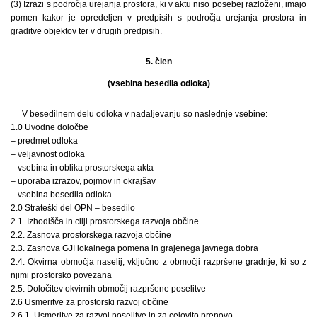
(3) Izrazi s področja urejanja prostora, ki v aktu niso posebej razloženi, imajo
pomen kakor je opredeljen v predpisih s področja urejanja prostora in
graditve objektov ter v drugih predpisih.
5. člen
(vsebina besedila odloka)
V besedilnem delu odloka v nadaljevanju so naslednje vsebine:
1.0 Uvodne določbe
– predmet odloka
– veljavnost odloka
– vsebina in oblika prostorskega akta
– uporaba izrazov, pojmov in okrajšav
– vsebina besedila odloka
2.0 Strateški del OPN – besedilo
2.1. Izhodišča in cilji prostorskega razvoja občine
2.2. Zasnova prostorskega razvoja občine
2.3. Zasnova GJI lokalnega pomena in grajenega javnega dobra
2.4. Okvirna območja naselij, vključno z območji razpršene gradnje, ki so z
njimi prostorsko povezana
2.5. Določitev okvirnih območij razpršene poselitve
2.6 Usmeritve za prostorski razvoj občine
2.6.1. Usmeritve za razvoj poselitve in za celovito prenovo