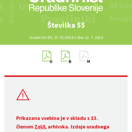
Številka 55
Uradni list RS, št. 55/2014 z dne 21. 7. 2014
Prikazana vsebina je v skladu s 33.
členom
ZoUL
arhivska. Izdaje uradnega