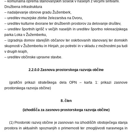
– komunalna oprema stanovanjskih sosesk v naseljih z večjimi širitvami.
Družbena infrastruktura
– nadaljevanje obnove gradu Žužemberk,
– ureditev muzejske zbirke železarstva na Dvoru,
– ureditev kulturne dvorane ter družbenih prostorov za delovanje društev,
– ureditev športnih igrišč v večjih naseljih in ureditev športno rekreacijskega
parka Loka v Žužemberku,
– izgradnja domov starejših občanov ter oskrbovanih stanovanj ter domskih
skupnosti v Žužemberku in Hinjah, po potrebi in v skladu z možnostmi pa tudi
v drugih krajih,
– ureditev občinske upravne stavbe.
2.2.0.0 Zasnova prostorskega razvoja občine
(grafični prikazi strateškega dela OPN – karta 1: prikazi zasnove
prostorskega razvoja občine)
8. člen
(izhodišča za zasnovo prostorskega razvoja občine)
(1) Prostorski razvoj občine je zasnovan na izhodiščih obstoječega stanja
prostora in aktualnih spoznanjih o primernosti ter zmogljivosti naravnega in