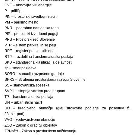
OVE – obnovljivi viri energije
P – pritličje
PIN – prostorski izvedbeni načrt
PM – parkirno mesto
PNR – podrobna namenska raba
PIP – prostorski izvedbeni pogoji
PRS – Prostorski red Slovenije
P+R – sistem parkiraj in se pelji
RPE – register prostorskih enot
RTP – razdelilna transformatorska postaja
SKD – standardna klasifikacija dejavnosti
sp – smer pozidave
SORG – sanacija razpršene gradnje
SPRS – Strategija prostorskega razvoja Slovenije
SS – stanovanjska soseska
SVPH – stopnja varstva pred hrupom
TP – transformatorska postaja
UN – urbanistični načrt
UO – ureditveno območje (glej strokovne podlage za poselitev tč.
33_str_pod)
VVO – vodovarstveno območje
ZGO – Zakon o graditvi objektov
ZPNačrt – Zakon o prostorskem načrtovanju.