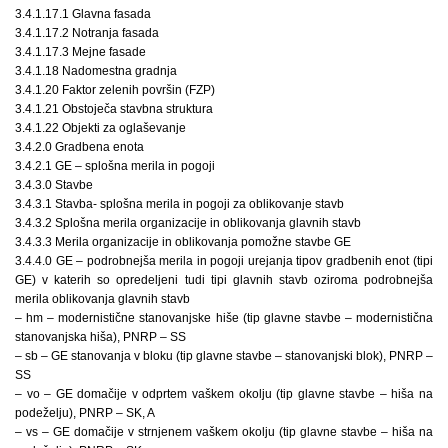
3.4.1.17.1 Glavna fasada
3.4.1.17.2 Notranja fasada
3.4.1.17.3 Mejne fasade
3.4.1.18 Nadomestna gradnja
3.4.1.20 Faktor zelenih površin (FZP)
3.4.1.21 Obstoječa stavbna struktura
3.4.1.22 Objekti za oglaševanje
3.4.2.0 Gradbena enota
3.4.2.1 GE – splošna merila in pogoji
3.4.3.0 Stavbe
3.4.3.1 Stavba- splošna merila in pogoji za oblikovanje stavb
3.4.3.2 Splošna merila organizacije in oblikovanja glavnih stavb
3.4.3.3 Merila organizacije in oblikovanja pomožne stavbe GE
3.4.4.0 GE – podrobnejša merila in pogoji urejanja tipov gradbenih enot (tipi
GE) v katerih so opredeljeni tudi tipi glavnih stavb oziroma podrobnejša
merila oblikovanja glavnih stavb
– hm – modernistične stanovanjske hiše (tip glavne stavbe – modernistična
stanovanjska hiša), PNRP – SS
– sb – GE stanovanja v bloku (tip glavne stavbe – stanovanjski blok), PNRP –
SS
– vo – GE domačije v odprtem vaškem okolju (tip glavne stavbe – hiša na
podeželju), PNRP – SK, A
– vs – GE domačije v strnjenem vaškem okolju (tip glavne stavbe – hiša na