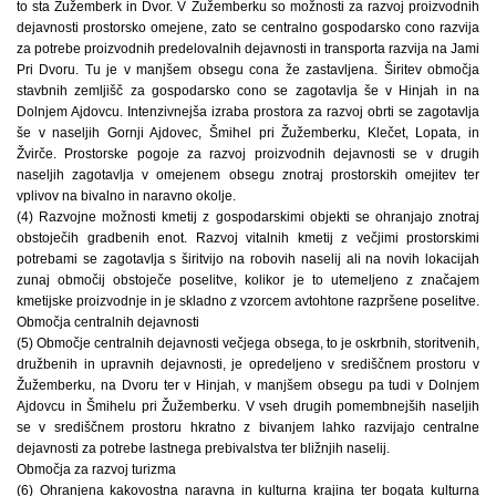
to sta Žužemberk in Dvor. V Žužemberku so možnosti za razvoj proizvodnih
dejavnosti prostorsko omejene, zato se centralno gospodarsko cono razvija
za potrebe proizvodnih predelovalnih dejavnosti in transporta razvija na Jami
Pri Dvoru. Tu je v manjšem obsegu cona že zastavljena. Širitev območja
stavbnih zemljišč za gospodarsko cono se zagotavlja še v Hinjah in na
Dolnjem Ajdovcu. Intenzivnejša izraba prostora za razvoj obrti se zagotavlja
še v naseljih Gornji Ajdovec, Šmihel pri Žužemberku, Klečet, Lopata, in
Žvirče. Prostorske pogoje za razvoj proizvodnih dejavnosti se v drugih
naseljih zagotavlja v omejenem obsegu znotraj prostorskih omejitev ter
vplivov na bivalno in naravno okolje.
(4) Razvojne možnosti kmetij z gospodarskimi objekti se ohranjajo znotraj
obstoječih gradbenih enot. Razvoj vitalnih kmetij z večjimi prostorskimi
potrebami se zagotavlja s širitvijo na robovih naselij ali na novih lokacijah
zunaj območij obstoječe poselitve, kolikor je to utemeljeno z značajem
kmetijske proizvodnje in je skladno z vzorcem avtohtone razpršene poselitve.
Območja centralnih dejavnosti
(5) Območje centralnih dejavnosti večjega obsega, to je oskrbnih, storitvenih,
družbenih in upravnih dejavnosti, je opredeljeno v središčnem prostoru v
Žužemberku, na Dvoru ter v Hinjah, v manjšem obsegu pa tudi v Dolnjem
Ajdovcu in Šmihelu pri Žužemberku. V vseh drugih pomembnejših naseljih
se v središčnem prostoru hkratno z bivanjem lahko razvijajo centralne
dejavnosti za potrebe lastnega prebivalstva ter bližnjih naselij.
Območja za razvoj turizma
(6) Ohranjena kakovostna naravna in kulturna krajina ter bogata kulturna