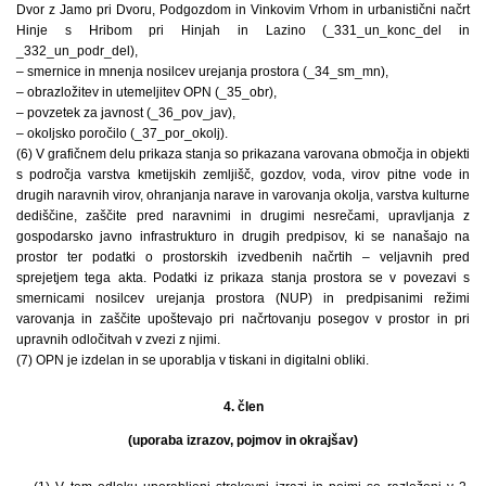
Dvor z Jamo pri Dvoru, Podgozdom in Vinkovim Vrhom in urbanistični načrt
Hinje s Hribom pri Hinjah in Lazino (_331_un_konc_del in
_332_un_podr_del),
– smernice in mnenja nosilcev urejanja prostora (_34_sm_mn),
– obrazložitev in utemeljitev OPN (_35_obr),
– povzetek za javnost (_36_pov_jav),
– okoljsko poročilo (_37_por_okolj).
(6) V grafičnem delu prikaza stanja so prikazana varovana območja in objekti
s področja varstva kmetijskih zemljišč, gozdov, voda, virov pitne vode in
drugih naravnih virov, ohranjanja narave in varovanja okolja, varstva kulturne
dediščine, zaščite pred naravnimi in drugimi nesrečami, upravljanja z
gospodarsko javno infrastrukturo in drugih predpisov, ki se nanašajo na
prostor ter podatki o prostorskih izvedbenih načrtih – veljavnih pred
sprejetjem tega akta. Podatki iz prikaza stanja prostora se v povezavi s
smernicami nosilcev urejanja prostora (NUP) in predpisanimi režimi
varovanja in zaščite upoštevajo pri načrtovanju posegov v prostor in pri
upravnih odločitvah v zvezi z njimi.
(7) OPN je izdelan in se uporablja v tiskani in digitalni obliki.
4. člen
(uporaba izrazov, pojmov in okrajšav)