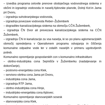
– izvedba programa celovite prenove obstoječega vodovodnega sistema v
občini in izgradnjo vodovoda in naselij Ajdovske planote, Dolnji Kot in Jama
pri Dvoru,
– izgradnja suhokranjskega vodovoda,
– izgradnja povezave vodovoda Reber–Žužemberk
– dograditev kanalizacijskega sistema na območju CČN Žužemberk,
– izgradnja ČN Dvor ali prevezava kanalizacijskega sistema na CČN
Žužemberk,
– izgradnja ČN in kanalizacije za vsa naselja, ki so po planu aglomeracijskih
območij opredeljena v Operativnem programu odvajanja in čiščenja
komunalne odpadne vode ter v ostalih naseljih v primeru ugotovljenih
potreb.
Komunalno opremljanje gospodarskih con s komunalno infrastrukturo
– obrtno-industrijska cona Sejmišče v Žužemberku (nadaljevanje in
dokončanje),
– poslovno-energetska cona Klek,
– servisno-obrtna cona Jama pri Dvoru,
– industrijska cona Jama,
– izgradnja RTP Jama,
– obrtno-industrijska cona Hinje,
– industrijsko-energetska cona Ajdovec.
Komunalno opremljanje stanovanjskih sosesk
– stanovanjska cona Klek,