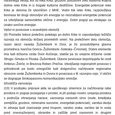
naravnega okolja, kot so reka Krka, gozdovi, podzemni svet, kulturna krajina
doline reke Krke in iz bogate kulturne dediščine. Energetski potencial reke
Krke je deloma že izkoriščen z MHE. Vodni tok reke Krke, razpoložljiva
biomasa ter drugi obnovljivi viri energije so neizrabljeni energetski potencial
za izboljšanje samooskrbe občine z energijo. Dobri pogoji pa obstajajo za
izrabo sončne energije.
Vplivi in povezave s sosednjimi območji
(9) Prometni tokovi pretežno potekajo po dolini Krke in vzpostavljajo težišče
razvoja na območju križanj prometnih smeri. Na pretežnem delu območja,
razen skozi naselja Žužemberk in Dvor, je že posodobljena glavna
prometnica Ivančna Gorica–Žužemberk–Soteska–Črnomelj. Dobre elemente
ima tudi državna cesta Dvor–Kočevje, slabše pa so urejene državne ceste
Struge–Smuka in Pluska–Žužemberk. Glavne povezave dopolnjujeta še cesti
Ambrus–Žvirče, in Brezova Reber–Prečna. Izboljšanje regionalnih povezav v
prihodnosti pa bodo omogočile tudi dolgoročno načrtovane regionalne
obvozne ceste Žužemberka in Dvora in povezava s III. razvojno osjo. V občini
se dograjuje širokopasovno komunikacijsko omrežje.
Izhodišča varovanja
(10) V postopku priprave akta se upoštevajo smernice za načrtovanje rabe
prostora in pogoje poseganja v prostor, ki jih podajo nosilci urejanja prostora
s področja ohranjanja narave, varovanja naravnih virov (vode, kmetijska
zemljišča, gozdovi, mineralne surovine, energetski potenciali), varstva okolja
in zdravja ljudi (varovanje pred hrupom, varstvo zraka, varstvo tal in voda
pred onesnaženjem), obrambe in zaščite pred naravnimi in drugimi