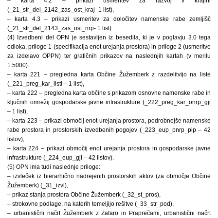
– karta 4.2 – prikazi usmeritev za razvoj v krajini
(_21_str_del_2142_zas_ost_kraj- 1 list),
– karta 4.3 – prikazi usmeritev za določitev namenske rabe zemljišč
(_21_str_del_2143_zas_ost_nrp- 1 list).
(4) Izvedbeni del OPN je sestavljen iz besedila, ki je v poglavju 3.0 tega
odloka, priloge 1 (specifikacija enot urejanja prostora) in priloge 2 (usmeritve
za izdelavo OPPN) ter grafičnih prikazov na naslednjih kartah (v merilu
1:5000):
– karta 221 – pregledna karta Občine Žužemberk z razdelitvijo na liste
(_221_preg_kar_listi – 1 list),
– karta 222 – pregledna karta občine s prikazom osnovne namenske rabe in
ključnih omrežij gospodarske javne infrastrukture (_222_preg_kar_onrp_gji
– 1 list),
– karta 223 – prikazi območij enot urejanja prostora, podrobnejše namenske
rabe prostora in prostorskih izvedbenih pogojev (_223_eup_pnrp_pip – 42
listov),
– karta 224 – prikazi območij enot urejanja prostora in gospodarske javne
infrastrukture (_224_eup_gji – 42 listov).
(5) OPN ima tudi naslednje priloge:
– izvleček iz hierarhično nadrejenih prostorskih aktov (za območje Občine
Žužemberk) (_31_izvl),
– prikaz stanja prostora Občine Žužemberk (_32_st_pros),
– strokovne podlage, na katerih temeljijo rešitve (_33_str_pod),
– urbanistični načrt Žužemberk z Zafaro in Praprečami, urbanistični načrt