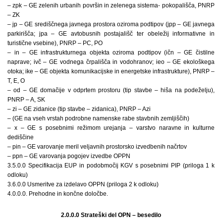
– zpk – GE zelenih urbanih površin in zelenega sistema- pokopališča, PNRP
– ZK
– jp – GE središčnega javnega prostora oziroma podtipov (jpp – GE javnega
parkirišča; jpa – GE avtobusnih postajališč ter obeležij informativne in
turistične vsebine), PNRP – PC, PO
– in – GE infrastrukturnega objekta oziroma podtipov (ičn – GE čistilne
naprave; ivč – GE vodnega črpališča in vodohranov; ieo – GE ekološkega
otoka; ike – GE objekta komunikacijske in energetske infrastrukture), PNRP –
T, E, O
– od – GE domačije v odprtem prostoru (tip stavbe – hiša na podeželju),
PNRP – A, SK
– zi – GE zidanice (tip stavbe – zidanica), PNRP – Azi
– (GE na vseh vrstah podrobne namenske rabe stavbnih zemljiščih)
– x – GE s posebnimi režimom urejanja – varstvo naravne in kulturne
dediščine
– pin – GE varovanje meril veljavnih prostorsko izvedbenih načrtov
– ppn – GE varovanja pogojev izvedbe OPPN
3.5.0.0 Specifikacija EUP in podobmočij KGV s posebnimi PIP (priloga 1 k
odloku)
3.6.0.0 Usmeritve za izdelavo OPPN (priloga 2 k odloku)
4.0.0.0. Prehodne in končne določbe.
2.0.0.0 Strateški del OPN – besedilo