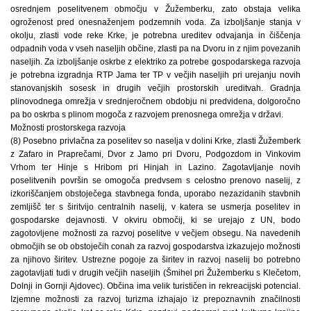
osrednjem poselitvenem območju v Žužemberku, zato obstaja velika
ogroženost pred onesnaženjem podzemnih voda. Za izboljšanje stanja v
okolju, zlasti vode reke Krke, je potrebna ureditev odvajanja in čiščenja
odpadnih voda v vseh naseljih občine, zlasti pa na Dvoru in z njim povezanih
naseljih. Za izboljšanje oskrbe z elektriko za potrebe gospodarskega razvoja
je potrebna izgradnja RTP Jama ter TP v večjih naseljih pri urejanju novih
stanovanjskih sosesk in drugih večjih prostorskih ureditvah. Gradnja
plinovodnega omrežja v srednjeročnem obdobju ni predvidena, dolgoročno
pa bo oskrba s plinom mogoča z razvojem prenosnega omrežja v državi.
Možnosti prostorskega razvoja
(8) Posebno privlačna za poselitev so naselja v dolini Krke, zlasti Žužemberk
z Zafaro in Praprečami, Dvor z Jamo pri Dvoru, Podgozdom in Vinkovim
Vrhom ter Hinje s Hribom pri Hinjah in Lazino. Zagotavljanje novih
poselitvenih površin se omogoča predvsem s celostno prenovo naselij, z
izkoriščanjem obstoječega stavbnega fonda, uporabo nezazidanih stavbnih
zemljišč ter s širitvijo centralnih naselij, v katera se usmerja poselitev in
gospodarske dejavnosti. V okviru območij, ki se urejajo z UN, bodo
zagotovljene možnosti za razvoj poselitve v večjem obsegu. Na navedenih
območjih se ob obstoječih conah za razvoj gospodarstva izkazujejo možnosti
za njihovo širitev. Ustrezne pogoje za širitev in razvoj naselij bo potrebno
zagotavljati tudi v drugih večjih naseljih (Šmihel pri Žužemberku s Klečetom,
Dolnji in Gornji Ajdovec). Občina ima velik turističen in rekreacijski potencial.
Izjemne možnosti za razvoj turizma izhajajo iz prepoznavnih značilnosti