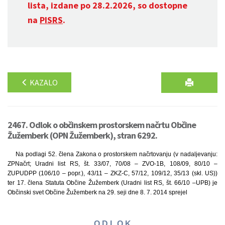
lista, izdane po 28.2.2026, so dostopne
na
PISRS
.
KAZALO
2467. Odlok o občinskem prostorskem načrtu Občine
Žužemberk (OPN Žužemberk), stran 6292.
Na podlagi 52. člena Zakona o prostorskem načrtovanju (v nadaljevanju:
ZPNačrt; Uradni list RS, št. 33/07, 70/08 – ZVO-1B, 108/09, 80/10 –
ZUPUDPP (106/10 – popr.), 43/11 – ZKZ-C, 57/12, 109/12, 35/13 (skl. US))
ter 17. člena Statuta Občine Žužemberk (Uradni list RS, št. 66/10 –UPB) je
Občinski svet Občine Žužemberk na 29. seji dne 8. 7. 2014 sprejel
O D L O K