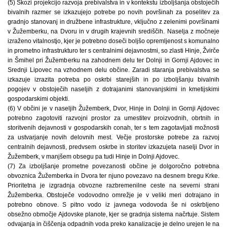
(5) Skozi projekcijo razvoja prebivalstva in v kontekstu izboljšanja obstoječih
bivalnih razmer se izkazujejo potrebe po novih površinah za poselitev za
gradnjo stanovanj in družbene infrastrukture, vključno z zelenimi površinami
v Žužemberku, na Dvoru in v drugih krajevnih središčih. Naselja z močneje
izraženo vitalnostjo, kjer je potrebno doseči boljšo opremljenost s komunalno
in prometno infrastrukturo ter s centralnimi dejavnostmi, so zlasti Hinje, Žvirče
in Šmihel pri Žužemberku na zahodnem delu ter Dolnji in Gornji Ajdovec in
Srednji Lipovec na vzhodnem delu občine. Zaradi staranja prebivalstva se
izkazuje izrazita potreba po oskrbi starejših in po izboljšanju bivalnih
pogojev v obstoječih naseljih z dotrajanimi stanovanjskimi in kmetijskimi
gospodarskimi objekti.
(6) V občini je v naseljih Žužemberk, Dvor, Hinje in Dolnji in Gornji Ajdovec
potrebno zagotoviti razvojni prostor za umestitev proizvodnih, obrtnih in
storitvenih dejavnosti v gospodarskih conah, ter s tem zagotavljati možnosti
za ustvarjanje novih delovnih mest. Večje prostorske potrebe za razvoj
centralnih dejavnosti, predvsem oskrbe in storitev izkazujeta naselji Dvor in
Žužemberk, v manjšem obsegu pa tudi Hinje in Dolnji Ajdovec.
(7) Za izboljšanje prometne povezanosti občine je dolgoročno potrebna
obvoznica Žužemberka in Dvora ter njuno povezavo na desnem bregu Krke.
Prioritetna je izgradnja obvozne razbremenilne ceste na severni strani
Žužemberka. Obstoječe vodovodno omrežje je v veliki meri dotrajano in
potrebno obnove. S pitno vodo iz javnega vodovoda še ni oskrbljeno
obsežno območje Ajdovske planote, kjer se gradnja sistema načrtuje. Sistem
odvajanja in čiščenja odpadnih voda preko kanalizacije je delno urejen le na