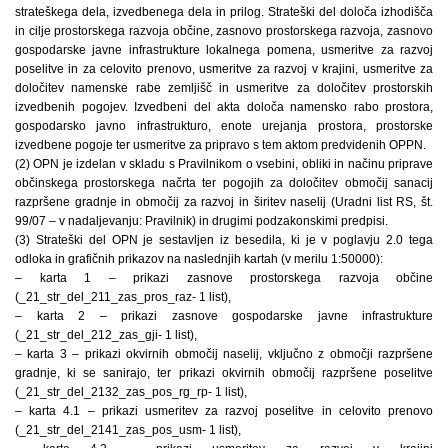
strateškega dela, izvedbenega dela in prilog. Strateški del določa izhodišča
in cilje prostorskega razvoja občine, zasnovo prostorskega razvoja, zasnovo
gospodarske javne infrastrukture lokalnega pomena, usmeritve za razvoj
poselitve in za celovito prenovo, usmeritve za razvoj v krajini, usmeritve za
določitev namenske rabe zemljišč in usmeritve za določitev prostorskih
izvedbenih pogojev. Izvedbeni del akta določa namensko rabo prostora,
gospodarsko javno infrastrukturo, enote urejanja prostora, prostorske
izvedbene pogoje ter usmeritve za pripravo s tem aktom predvidenih OPPN.
(2) OPN je izdelan v skladu s Pravilnikom o vsebini, obliki in načinu priprave
občinskega prostorskega načrta ter pogojih za določitev območij sanacij
razpršene gradnje in območij za razvoj in širitev naselij (Uradni list RS, št.
99/07 – v nadaljevanju: Pravilnik) in drugimi podzakonskimi predpisi.
(3) Strateški del OPN je sestavljen iz besedila, ki je v poglavju 2.0 tega
odloka in grafičnih prikazov na naslednjih kartah (v merilu 1:50000):
– karta 1 – prikazi zasnove prostorskega razvoja občine
(_21_str_del_211_zas_pros_raz- 1 list),
– karta 2 – prikazi zasnove gospodarske javne infrastrukture
(_21_str_del_212_zas_gji- 1 list),
– karta 3 – prikazi okvirnih območij naselij, vključno z območji razpršene
gradnje, ki se sanirajo, ter prikazi okvirnih območij razpršene poselitve
(_21_str_del_2132_zas_pos_rg_rp- 1 list),
– karta 4.1 – prikazi usmeritev za razvoj poselitve in celovito prenovo
(_21_str_del_2141_zas_pos_usm- 1 list),