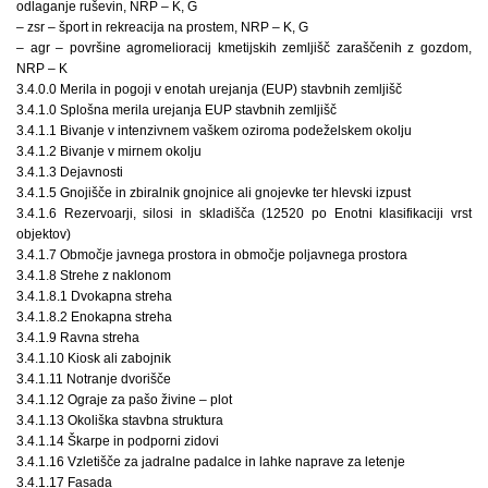
odlaganje ruševin, NRP – K, G
– zsr – šport in rekreacija na prostem, NRP – K, G
– agr – površine agromelioracij kmetijskih zemljišč zaraščenih z gozdom,
NRP – K
3.4.0.0 Merila in pogoji v enotah urejanja (EUP) stavbnih zemljišč
3.4.1.0 Splošna merila urejanja EUP stavbnih zemljišč
3.4.1.1 Bivanje v intenzivnem vaškem oziroma podeželskem okolju
3.4.1.2 Bivanje v mirnem okolju
3.4.1.3 Dejavnosti
3.4.1.5 Gnojišče in zbiralnik gnojnice ali gnojevke ter hlevski izpust
3.4.1.6 Rezervoarji, silosi in skladišča (12520 po Enotni klasifikaciji vrst
objektov)
3.4.1.7 Območje javnega prostora in območje poljavnega prostora
3.4.1.8 Strehe z naklonom
3.4.1.8.1 Dvokapna streha
3.4.1.8.2 Enokapna streha
3.4.1.9 Ravna streha
3.4.1.10 Kiosk ali zabojnik
3.4.1.11 Notranje dvorišče
3.4.1.12 Ograje za pašo živine – plot
3.4.1.13 Okoliška stavbna struktura
3.4.1.14 Škarpe in podporni zidovi
3.4.1.16 Vzletišče za jadralne padalce in lahke naprave za letenje
3.4.1.17 Fasada