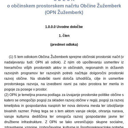
o občinskem prostorskem načrtu Občine Žužemberk
(OPN Žužemberk)
1.0.0.0 Uvodne določbe
1. člen
(predmet odloka)
(1) S tem odlokom Občina Žužemberk sprejme občinski prostorski načrt (v
nadaljevanju tudi: OPN ali odlok). Z njim ob upoštevanju usmeritev iz
hierarhično višjih prostorskih aktov in občinskih, regionalnih in državnih
razvojnih programov ter razvojnih potreb načrtuje dolgoročni prostorski
razvoj občine. Na strateški ravni določa izhodišča, cilje in usmeritve
prostorskega razvoja, na izvedbeni ravni pa rabo prostora ter merila in
pogoje za posege v prostor.
(2) OPN je temeljna pravna podlaga za izvajanje prostorske politike občine s
katero se omogočijo pogoji za skladen razvoj občine v regiji, pogoji za razvoj
kmetijstva in gospodarstva nasploh ter nova delovna mesta ter izboljšanje
bivalnih razmer. Poleg tega se s tem aktom varuje okolje, ohranja narava,
varuje kulturna dediščina ter omogoča razvoj gospodarske javne ter
družbene infrastrukture. Z OPN se tako uresničujejo skupne socialne,
zdravstvene, vzgojne, izobraževalne, kulturne in športnorekreacijske potrebe