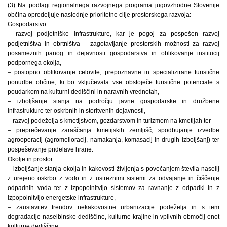
(3) Na podlagi regionalnega razvojnega programa jugovzhodne Slovenije
občina opredeljuje naslednje prioritetne cilje prostorskega razvoja:
Gospodarstvo
– razvoj podjetniške infrastrukture, kar je pogoj za pospešen razvoj
podjetništva in obrtništva – zagotavljanje prostorskih možnosti za razvoj
posameznih panog in dejavnosti gospodarstva in oblikovanje institucij
podpornega okolja,
– postopno oblikovanje celovite, prepoznavne in specializirane turistične
ponudbe občine, ki bo vključevala vse obstoječe turistične potenciale s
poudarkom na kulturni dediščini in naravnih vrednotah,
– izboljšanje stanja na področju javne gospodarske in družbene
infrastrukture ter oskrbnih in storitvenih dejavnosti,
– razvoj podeželja s kmetijstvom, gozdarstvom in turizmom na kmetijah ter
– preprečevanje zaraščanja kmetijskih zemljišč, spodbujanje izvedbe
agrooperacij (agromelioracij, namakanja, komasacij in drugih izboljšanj) ter
pospeševanje pridelave hrane.
Okolje in prostor
– izboljšanje stanja okolja in kakovosti življenja s povečanjem števila naselij
z urejeno oskrbo z vodo in z ustreznimi sistemi za odvajanje in čiščenje
odpadnih voda ter z izpopolnitvijo sistemov za ravnanje z odpadki in z
izpopolnitvijo energetske infrastrukture,
– zaustavitev trendov nekakovostne urbanizacije podeželja in s tem
degradacije naselbinske dediščine, kulturne krajine in vplivnih območij enot
kulturne dediščine,