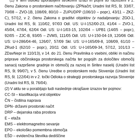
(1) V tem odloku uporabljeni strokovni izrazi in pojmi so razloženi v 2.
členu Zakona o prostorskem načrtovanju (ZPNačrt; Uradni list RS, št. 33/07,
70/08 – ZVO-1B, 108/09, 80/10 – ZUPUDPP (106/10 – popr.), 43/11 – ZKZ-
C), 57/12, v 2. členu Zakona o graditvi objektov (v nadaljevanju: ZGO-1,
Uradni list RS, št. 110/02, 97/03 Odl. US: U-I-152/00-23, 41/04 – ZVO-1,
45/04, 47/04, 62/04 Odl. US: U-I-1/03-15, 102/04 – UPB1 (14/05 – popr.),
92/05 – ZJC-B, 93/05 – ZVMS, 111/05 Odl. US: U-I-150-04-19, 120/06 Odl.
US: U-I-286/04-46, 126/07, 57/09 Skl. US: U-I-165/09-8, 108/09, 61/10 –
ZRud-1 (62/10 – popr.), 20/11 Odl. US: U-I-165/09-34, 57/12, 101/13 –
ZDavNepr in 110/13), v 14. do 21. členu Pravilnika o vsebini, obliki in načinu
priprave občinskega prostorskega načrta ter pogojih za določitev območij
sanacij razpršene gradnje in območij za razvoj in širitev naselij (Uradni list
RS, št. 99/07), v 5. členu Uredbe o prostorskem redu Slovenije (Uradni list
RS, št. 122/04) in v 2. točki Odloka o strategiji prostorskega razvoja Slovenije
(Uradni list RS, št. 76/04).
(2) V aktu se u porabljajo tudi naslednje okrajšave izrazov ter pojmov:
CC-SI – klasifikacija vrst objektov
ČN – čistilna naprava
DPN- državni prostorski načrt
DRP – dejanska raba prostora
E – etaža
EMS – elektromagnetno sevanje
EPO – ekološko pomembna območja
EŠD – evidenčna številka dediščine