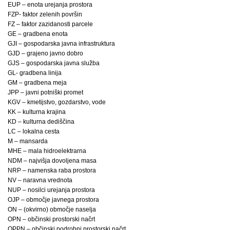
EUP – enota urejanja prostora
FZP- faktor zelenih površin
FZ – faktor zazidanosti parcele
GE – gradbena enota
GJI – gospodarska javna infrastruktura
GJD – grajeno javno dobro
GJS – gospodarska javna služba
GL- gradbena linija
GM – gradbena meja
JPP – javni potniški promet
KGV – kmetijstvo, gozdarstvo, vode
KK – kulturna krajina
KD – kulturna dediščina
LC – lokalna cesta
M – mansarda
MHE – mala hidroelektrarna
NDM – najvišja dovoljena masa
NRP – namenska raba prostora
NV – naravna vrednota
NUP – nosilci urejanja prostora
OJP – območje javnega prostora
ON – (okvirno) območje naselja
OPN – občinski prostorski načrt
OPPN – občinski podrobni prostorski načrt