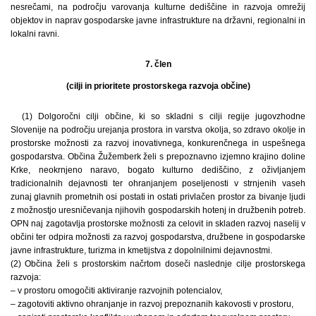
nesrečami, na področju varovanja kulturne dediščine in razvoja omrežij
objektov in naprav gospodarske javne infrastrukture na državni, regionalni in
lokalni ravni.
7. člen
(cilji in prioritete prostorskega razvoja občine)
(1) Dolgoročni cilji občine, ki so skladni s cilji regije jugovzhodne
Slovenije na področju urejanja prostora in varstva okolja, so zdravo okolje in
prostorske možnosti za razvoj inovativnega, konkurenčnega in uspešnega
gospodarstva. Občina Žužemberk želi s prepoznavno izjemno krajino doline
Krke, neokrnjeno naravo, bogato kulturno dediščino, z oživljanjem
tradicionalnih dejavnosti ter ohranjanjem poseljenosti v strnjenih vaseh
zunaj glavnih prometnih osi postati in ostati privlačen prostor za bivanje ljudi
z možnostjo uresničevanja njihovih gospodarskih hotenj in družbenih potreb.
OPN naj zagotavlja prostorske možnosti za celovit in skladen razvoj naselij v
občini ter odpira možnosti za razvoj gospodarstva, družbene in gospodarske
javne infrastrukture, turizma in kmetijstva z dopolnilnimi dejavnostmi.
(2) Občina želi s prostorskim načrtom doseči naslednje cilje prostorskega
razvoja:
– v prostoru omogočiti aktiviranje razvojnih potencialov,
– zagotoviti aktivno ohranjanje in razvoj prepoznanih kakovosti v prostoru,