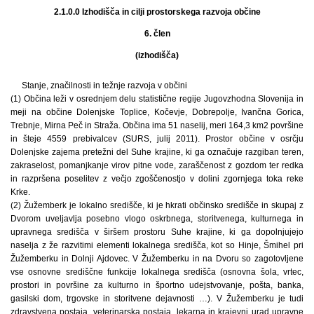
2.1.0.0 Izhodišča in cilji prostorskega razvoja občine
6. člen
(izhodišča)
Stanje, značilnosti in težnje razvoja v občini
(1) Občina leži v osrednjem delu statistične regije Jugovzhodna Slovenija in
meji na občine Dolenjske Toplice, Kočevje, Dobrepolje, Ivančna Gorica,
Trebnje, Mirna Peč in Straža. Občina ima 51 naselij, meri 164,3 km2 površine
in šteje 4559 prebivalcev (SURS, julij 2011). Prostor občine v osrčju
Dolenjske zajema pretežni del Suhe krajine, ki ga označuje razgiban teren,
zakraselost, pomanjkanje virov pitne vode, zaraščenost z gozdom ter redka
in razpršena poselitev z večjo zgoščenostjo v dolini zgornjega toka reke
Krke.
(2) Žužemberk je lokalno središče, ki je hkrati občinsko središče in skupaj z
Dvorom uveljavlja posebno vlogo oskrbnega, storitvenega, kulturnega in
upravnega središča v širšem prostoru Suhe krajine, ki ga dopolnjujejo
naselja z že razvitimi elementi lokalnega središča, kot so Hinje, Šmihel pri
Žužemberku in Dolnji Ajdovec. V Žužemberku in na Dvoru so zagotovljene
vse osnovne središčne funkcije lokalnega središča (osnovna šola, vrtec,
prostori in površine za kulturno in športno udejstvovanje, pošta, banka,
gasilski dom, trgovske in storitvene dejavnosti …). V Žužemberku je tudi
zdravstvena postaja, veterinarska postaja, lekarna in krajevni urad upravne