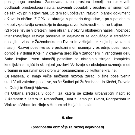
poseljenega prostora. Zasnovana raba prostora temelji na strokovnih
podlagah prostorskega načrta, razvojnih pobudah v prostoru ter smernicah
deležnikov pri njegovi rabi. Ob tem so upoštevani razvojni planski dokumenti
države in občine. Z OPN se ohranja, v primerih degradacije pa s posebnimi
ukrepi vzpostavlja ravnotežje in dosega raven kakovosti kulturne krajine.
(2) Poselitev se v pretežni meri ohranja v okviru obstoječih naselij. Možnosti
intenzivnejšega razvoja poselitve in dejavnosti se dopuščajo v središčnih
naseljih – zlasti v Žužemberku, na Dvoru in v Hinjah ter z njimi povezanimi
naselji. Razvoj poselitve se v pretežni meri usmerja v osrednje poselitveno
območje v dolini Krke in v krajevna središča v zahodnem in vzhodnem delu
Suhe krajine. Izven območij poselitve se ohranjajo strnjeni kompleksi
kmetijskih zemljišč in sklenjeni gozdovi. Vzdržuje se obstoječe razmerje med
urbanim in naravnim prostorom ter posameznimi tipi kulturne krajine.
(3) Naselja, ki imajo večje možnosti razvoja zaradi bližine poselitvenih
središč ali zaledne poselitve, so še Šmihel pri Žužemberku in Klečet, Prevole
ter Dolnji in Gornji Ajdovec.
(4) Urbana središča v občini, za katera se izdela urbanistični načrt so
Žužemberk z Zafaro in Praprečami, Dvor z Jamo pri Dvoru, Podgozdom in
Vinkovim Vrhom ter Hinje s Hribom pri Hinjah in Lazino.
9. člen
(prednostna območja za razvoj dejavnosti)