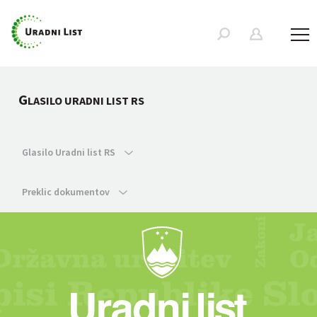
G
LASILO URADNI LIST RS
Glasilo Uradni list RS
Preklic dokumentov