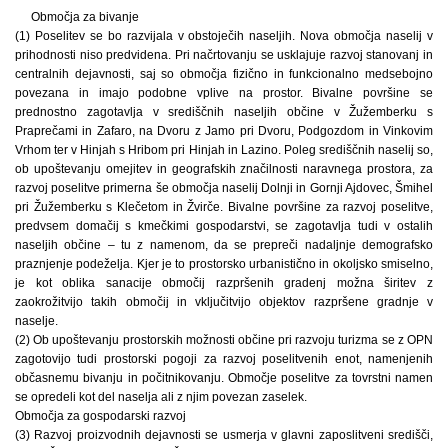
Območja za bivanje
(1) Poselitev se bo razvijala v obstoječih naseljih. Nova območja naselij v
prihodnosti niso predvidena. Pri načrtovanju se usklajuje razvoj stanovanj in
centralnih dejavnosti, saj so območja fizično in funkcionalno medsebojno
povezana in imajo podobne vplive na prostor. Bivalne površine se
prednostno zagotavlja v središčnih naseljih občine v Žužemberku s
Praprečami in Zafaro, na Dvoru z Jamo pri Dvoru, Podgozdom in Vinkovim
Vrhom ter v Hinjah s Hribom pri Hinjah in Lazino. Poleg središčnih naselij so,
ob upoštevanju omejitev in geografskih značilnosti naravnega prostora, za
razvoj poselitve primerna še območja naselij Dolnji in Gornji Ajdovec, Šmihel
pri Žužemberku s Klečetom in Žvirče. Bivalne površine za razvoj poselitve,
predvsem domačij s kmečkimi gospodarstvi, se zagotavlja tudi v ostalih
naseljih občine – tu z namenom, da se prepreči nadaljnje demografsko
praznjenje podeželja. Kjer je to prostorsko urbanistično in okoljsko smiselno,
je kot oblika sanacije območij razpršenih gradenj možna širitev z
zaokrožitvijo takih območij in vključitvijo objektov razpršene gradnje v
naselje.
(2) Ob upoštevanju prostorskih možnosti občine pri razvoju turizma se z OPN
zagotovijo tudi prostorski pogoji za razvoj poselitvenih enot, namenjenih
občasnemu bivanju in počitnikovanju. Območje poselitve za tovrstni namen
se opredeli kot del naselja ali z njim povezan zaselek.
Območja za gospodarski razvoj
(3) Razvoj proizvodnih dejavnosti se usmerja v glavni zaposlitveni središči,