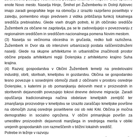
enote Novo mesto. Naselja Hinje, Šmihel pri Žužemberku in Dolnji Ajdovec
imajo zaradi geografske lege na območju z izrazito razpršeno poselitvijo v
zaledju, pomembno vlogo predvsem z vidika približanja funkcij lokalnega
središča prebivalstvu. Glede vseh drugih potreb, ki jih občinsko središče
Žužemberk za občane ne zagotavlja, pa se te zadovoljujejo v povezovanju z
regionalnim središčem in središčem nacionalnega pomena Novim mestom.
(3) Naselja so večinoma obcestna in gručasta, redko tudi razložena.
Žužemberk in Dvor sta ob intenzivni urbanizaciji postala raščeni/združeni
naselji. Glede na skupne arhitekturne in urbanistične značilnosti prostor
občine pripada arhitekturni regiji Dolenjska z arhitekturno krajino Suha
krajina.
(4) Razvoj gospodarstva v Občini Žužemberk temelji na predelovalni
industriji, obrti, storitvah, kmetijstvu in gozdarstvu. Občina se gospodarsko
tesno povezuje s sosednjimi območji zlasti z občinami v prostoru osrednje
Dolenjske, s katerimi jo ob pomanjkanju delovnih mest v proizvodnih in
storitvenih dejavnostih povezujejo tokovi dnevne delovne migracije. Zaradi
opuščanja tradicionalnega načina obdelave kmetijskih zemljišč ter
zmanjšanja proizvodnje v kmetijstvu se izrazito zaraščajo kmetijske površine
na območjih zunaj osrednje poselitvene osi ob reki Krki. Občina je močna
demografsko in socialno ogrožena. V občini primanjkuje površin za
umestitev proizvodnih dejavnosti manjšega in srednjega merila v obliki
urejenih gospodarskih con razmeščenih v bližini lokalnih središč.
Potrebe in težnje v razvoju