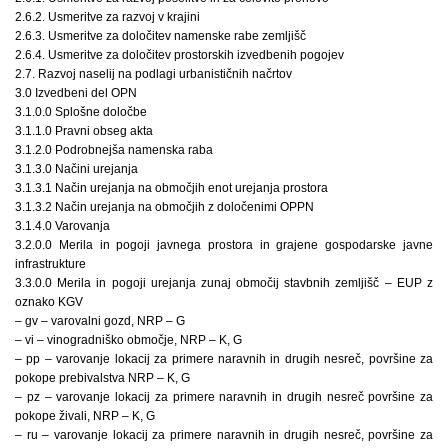
2.6.2. Usmeritve za razvoj v krajini
2.6.3. Usmeritve za določitev namenske rabe zemljišč
2.6.4. Usmeritve za določitev prostorskih izvedbenih pogojev
2.7. Razvoj naselij na podlagi urbanističnih načrtov
3.0 Izvedbeni del OPN
3.1.0.0 Splošne določbe
3.1.1.0 Pravni obseg akta
3.1.2.0 Podrobnejša namenska raba
3.1.3.0 Načini urejanja
3.1.3.1 Način urejanja na območjih enot urejanja prostora
3.1.3.2 Način urejanja na območjih z določenimi OPPN
3.1.4.0 Varovanja
3.2.0.0 Merila in pogoji javnega prostora in grajene gospodarske javne
infrastrukture
3.3.0.0 Merila in pogoji urejanja zunaj območij stavbnih zemljišč – EUP z
oznako KGV
– gv – varovalni gozd, NRP – G
– vi – vinogradniško območje, NRP – K, G
– pp – varovanje lokacij za primere naravnih in drugih nesreč, površine za
pokope prebivalstva NRP – K, G
– pz – varovanje lokacij za primere naravnih in drugih nesreč površine za
pokope živali, NRP – K, G
– ru – varovanje lokacij za primere naravnih in drugih nesreč, površine za