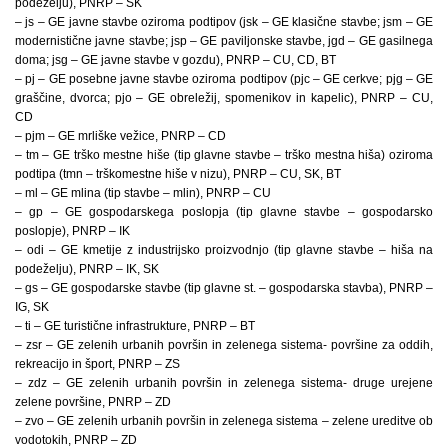
podeželju), PNRP – SK
– js – GE javne stavbe oziroma podtipov (jsk – GE klasične stavbe; jsm – GE
modernistične javne stavbe; jsp – GE paviljonske stavbe, jgd – GE gasilnega
doma; jsg – GE javne stavbe v gozdu), PNRP – CU, CD, BT
– pj – GE posebne javne stavbe oziroma podtipov (pjc – GE cerkve; pjg – GE
graščine, dvorca; pjo – GE obreležij, spomenikov in kapelic), PNRP – CU,
CD
– pjm – GE mrliške vežice, PNRP – CD
– tm – GE trško mestne hiše (tip glavne stavbe – trško mestna hiša) oziroma
podtipa (tmn – trškomestne hiše v nizu), PNRP – CU, SK, BT
– ml – GE mlina (tip stavbe – mlin), PNRP – CU
– gp – GE gospodarskega poslopja (tip glavne stavbe – gospodarsko
poslopje), PNRP – IK
– odi – GE kmetije z industrijsko proizvodnjo (tip glavne stavbe – hiša na
podeželju), PNRP – IK, SK
– gs – GE gospodarske stavbe (tip glavne st. – gospodarska stavba), PNRP –
IG, SK
– ti – GE turistične infrastrukture, PNRP – BT
– zsr – GE zelenih urbanih površin in zelenega sistema- površine za oddih,
rekreacijo in šport, PNRP – ZS
– zdz – GE zelenih urbanih površin in zelenega sistema- druge urejene
zelene površine, PNRP – ZD
– zvo – GE zelenih urbanih površin in zelenega sistema – zelene ureditve ob
vodotokih, PNRP – ZD