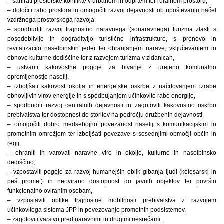
– sanirati prostorske konflikte v urbanem in odprtem ter ruralnem prostoru,
– določiti rabo prostora in omogočiti razvoj dejavnosti ob upoštevanju načel
vzdržnega prostorskega razvoja,
– spodbuditi razvoj trajnostno naravnega (sonaravnega) turizma zlasti s
posodobitvijo in dograditvijo turistične infrastrukture, s prenovo in
revitalizacijo naselbinskih jeder ter ohranjanjem narave, vključevanjem in
obnovo kulturne dediščine ter z razvojem turizma v zidanicah,
– ustvariti kakovostne pogoje za bivanje z urejeno komunalno
opremljenostjo naselij,
– izboljšati kakovost okolja in energetske oskrbe z načrtovanjem izrabe
obnovljivih virov energije in s spodbujanjem učinkovite rabe energije,
– spodbuditi razvoj centralnih dejavnosti in zagotoviti kakovostno oskrbo
prebivalstva ter dostopnost do storitev na področju družbenih dejavnosti,
– omogočiti dobro medsebojno povezanost naselij s komunikacijskim in
prometnim omrežjem ter izboljšati povezave s sosednjimi območji občin in
regij,
– ohraniti in varovati naravne vire in okolje, kulturno in naselbinsko
dediščino,
– vzpostaviti pogoje za razvoj humanejših oblik gibanja ljudi (kolesarski in
peš promet) in neovirano dostopnost do javnih objektov ter površin
funkcionalno oviranim osebam,
– vzpostaviti oblike trajnostne mobilnosti prebivalstva z razvojem
učinkovitega sistema JPP in povezovanje prometnih podsistemov,
– zagotoviti varstvo pred naravnimi in drugimi nesrečami.