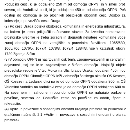
Podutiški cesti, ki je oddaljeno 250 m od območja OPPN, in v smeri proti
severu, ob Vodnikovi cesti, ki je oddaljeno 450 m od območja OPPN. Peš
dostop do območja je po pločnikih obstoječih obodnih cest. Dostop za
kolesarje je po vozišču ceste Draga.
(2) Po cesti Draga poteka obstoječa komunalna in energetska infrastruktura,
na katero je treba priključiti načrtovane stavbe. Za izvedbo nameravane
prostorske ureditve je treba zgraditi in dograditi nekatere komunalne vode
zunaj območja OPPN na zemljiščih s parcelnimi številkami: 1065/680,
1065/706, 1076/5, 1077/4, 1078/8, 1079/4, 1884/3, vse v katastrski občini
1739 Zgornja Šiška.
(3) V območju OPPN ni načrtovanih oskrbnih, vzgojnovarstvenih in centralnih
dejavnosti, saj so le-te zagotovljene v širšem območju. Najbližji objekt
predšolske vzgoje je Vrtec Mojca na Ulici bratov Učakar, oddaljen 450 m od
območja OPPN. Območje OPPN leži v območju šolskega okoliša OŠ Koseze,
OŠ Koseze na Ledarski ulici pa je od območja OPPN oddaljena 800 m. OŠ
Valentina Vodnika na Vodnikovi cesti je od območja OPPN oddaljena 600 m.
Na severnem in zahodnem robu območja OPPN se nahajajo parkovne
površine, severno od Podutiške ceste so površine za oddih, šport in
rekreacijo.
(4) Vplivi in povezave s sosednjimi enotami urejanja prostora so prikazani v
grafičnem načrtu št. 2.1 »Vplivi in povezave s sosednjimi enotami urejanja
prostora«.