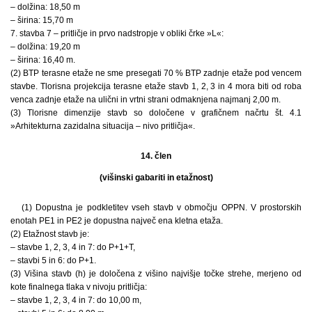
– dolžina: 18,50 m
– širina: 15,70 m
7. stavba 7 – pritličje in prvo nadstropje v obliki črke »L«:
– dolžina: 19,20 m
– širina: 16,40 m.
(2) BTP terasne etaže ne sme presegati 70 % BTP zadnje etaže pod vencem
stavbe. Tlorisna projekcija terasne etaže stavb 1, 2, 3 in 4 mora biti od roba
venca zadnje etaže na ulični in vrtni strani odmaknjena najmanj 2,00 m.
(3) Tlorisne dimenzije stavb so določene v grafičnem načrtu št. 4.1
»Arhitekturna zazidalna situacija – nivo pritličja«.
14. člen
(višinski gabariti in etažnost)
(1) Dopustna je podkletitev vseh stavb v območju OPPN. V prostorskih
enotah PE1 in PE2 je dopustna največ ena kletna etaža.
(2) Etažnost stavb je:
– stavbe 1, 2, 3, 4 in 7: do P+1+T,
– stavbi 5 in 6: do P+1.
(3) Višina stavb (h) je določena z višino najvišje točke strehe, merjeno od
kote finalnega tlaka v nivoju pritličja:
– stavbe 1, 2, 3, 4 in 7: do 10,00 m,