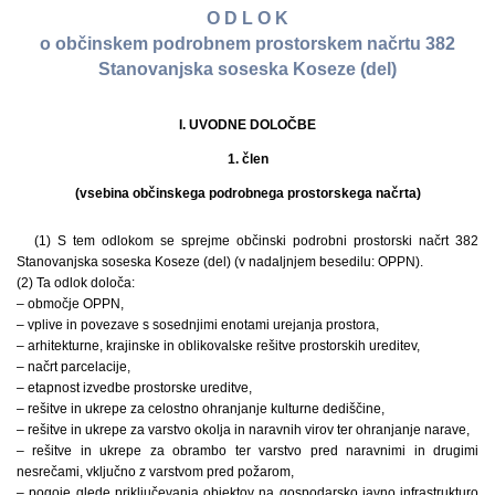
O D L O K
o občinskem podrobnem prostorskem načrtu 382
Stanovanjska soseska Koseze (del)
I. UVODNE DOLOČBE
1. člen
(vsebina občinskega podrobnega prostorskega načrta)
(1) S tem odlokom se sprejme občinski podrobni prostorski načrt 382
Stanovanjska soseska Koseze (del) (v nadaljnjem besedilu: OPPN).
(2) Ta odlok določa:
– območje OPPN,
– vplive in povezave s sosednjimi enotami urejanja prostora,
– arhitekturne, krajinske in oblikovalske rešitve prostorskih ureditev,
– načrt parcelacije,
– etapnost izvedbe prostorske ureditve,
– rešitve in ukrepe za celostno ohranjanje kulturne dediščine,
– rešitve in ukrepe za varstvo okolja in naravnih virov ter ohranjanje narave,
– rešitve in ukrepe za obrambo ter varstvo pred naravnimi in drugimi
nesrečami, vključno z varstvom pred požarom,
– pogoje glede priključevanja objektov na gospodarsko javno infrastrukturo