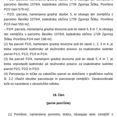
parcelno številko 1076/4, katastrska občina 1739 Zgornja Šiška. Površina
P2/2 meri 579 m2,
– P2/3: parcela, namenjena gradnji stavbe 5, ki obsega del zemljišča s
parcelno številko 1076/4, katastrska občina 1739 Zgornja Šiška. Površina
P2/3 meri 550 m2,
– P2/4: parcela, namenjena gradnji dovozne poti do stavb 5, 6 in 7, ki obsega
del zemljišča s parcelno številko 1076/4, katastrska občina 1739 Zgornja
Šiška. Površina P2/4 meri 198 m2.
(2) Na parceli P1/5, namenjeni gradnji dovozne poti do stavb 1, 2, 3 in 4, je
treba vzpostaviti lastninsko ali služnostno pravico za vsakokratne lastnike
parcel P1/1, P1/2, P1/3 in P1/4.
(3) Na parceli P2/4, namenjeni gradnji dovozne poti do stavb 5, 6 in 7, je
treba vzpostaviti lastninsko ali služnostno pravico za vsakokratne lastnike
parcel P2/1, P2/2 in P2/3.
(4) Parcelacija in točke za zakoličbo parcel so določene v grafičnem načrtu
št. 3.2 »Načrt obodne parcelacije in parcelacije zemljišč«. Geokoordinate
točk so navedene v obrazložitvi odloka.
18. člen
(javne površine)
(1) Površine, namenjene javnemu dobru, obsegajo dele zemljišč s