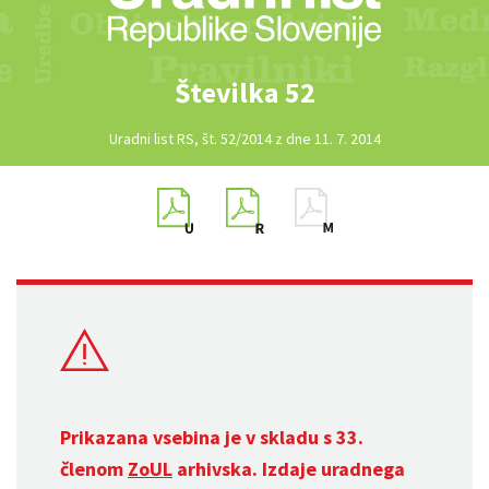
Številka 52
Uradni list RS, št. 52/2014 z dne 11. 7. 2014
Prikazana vsebina je v skladu s 33.
členom
ZoUL
arhivska. Izdaje uradnega