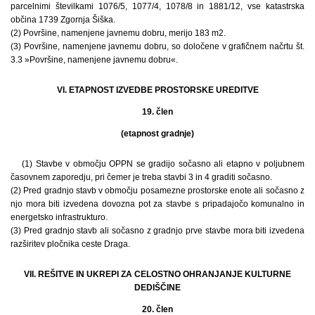
parcelnimi številkami 1076/5, 1077/4, 1078/8 in 1881/12, vse katastrska
občina 1739 Zgornja Šiška.
(2) Površine, namenjene javnemu dobru, merijo 183 m2.
(3) Površine, namenjene javnemu dobru, so določene v grafičnem načrtu št.
3.3 »Površine, namenjene javnemu dobru«.
VI. ETAPNOST IZVEDBE PROSTORSKE UREDITVE
19. člen
(etapnost gradnje)
(1) Stavbe v območju OPPN se gradijo sočasno ali etapno v poljubnem
časovnem zaporedju, pri čemer je treba stavbi 3 in 4 graditi sočasno.
(2) Pred gradnjo stavb v območju posamezne prostorske enote ali sočasno z
njo mora biti izvedena dovozna pot za stavbe s pripadajočo komunalno in
energetsko infrastrukturo.
(3) Pred gradnjo stavb ali sočasno z gradnjo prve stavbe mora biti izvedena
razširitev pločnika ceste Draga.
VII. REŠITVE IN UKREPI ZA CELOSTNO OHRANJANJE KULTURNE
DEDIŠČINE
20. člen