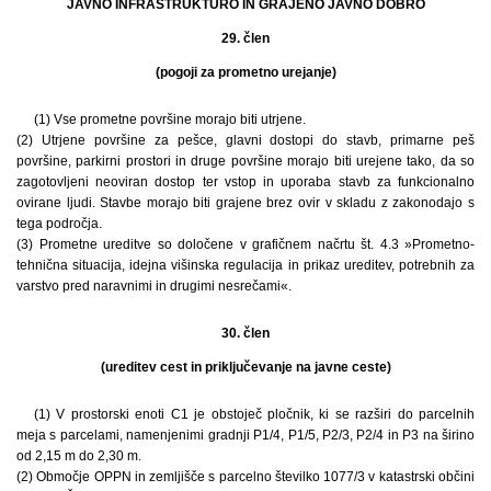
JAVNO INFRASTRUKTURO IN GRAJENO JAVNO DOBRO
29. člen
(pogoji za prometno urejanje)
(1) Vse prometne površine morajo biti utrjene.
(2) Utrjene površine za pešce, glavni dostopi do stavb, primarne peš
površine, parkirni prostori in druge površine morajo biti urejene tako, da so
zagotovljeni neoviran dostop ter vstop in uporaba stavb za funkcionalno
ovirane ljudi. Stavbe morajo biti grajene brez ovir v skladu z zakonodajo s
tega področja.
(3) Prometne ureditve so določene v grafičnem načrtu št. 4.3 »Prometno-
tehnična situacija, idejna višinska regulacija in prikaz ureditev, potrebnih za
varstvo pred naravnimi in drugimi nesrečami«.
30. člen
(ureditev cest in priključevanje na javne ceste)
(1) V prostorski enoti C1 je obstoječ pločnik, ki se razširi do parcelnih
meja s parcelami, namenjenimi gradnji P1/4, P1/5, P2/3, P2/4 in P3 na širino
od 2,15 m do 2,30 m.
(2) Območje OPPN in zemljišče s parcelno številko 1077/3 v katastrski občini