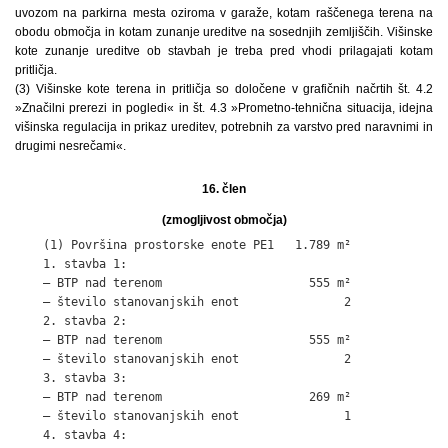
uvozom na parkirna mesta oziroma v garaže, kotam raščenega terena na
obodu območja in kotam zunanje ureditve na sosednjih zemljiščih. Višinske
kote zunanje ureditve ob stavbah je treba pred vhodi prilagajati kotam
pritličja.
(3) Višinske kote terena in pritličja so določene v grafičnih načrtih št. 4.2
»Značilni prerezi in pogledi« in št. 4.3 »Prometno-tehnična situacija, idejna
višinska regulacija in prikaz ureditev, potrebnih za varstvo pred naravnimi in
drugimi nesrečami«.
16. člen
(zmogljivost območja)
    (1) Površina prostorske enote PE1   1.789 m²

    1. stavba 1:

    – BTP nad terenom                     555 m²

    – število stanovanjskih enot               2

    2. stavba 2:

    – BTP nad terenom                     555 m²

    – število stanovanjskih enot               2

    3. stavba 3:

    – BTP nad terenom                     269 m²

    – število stanovanjskih enot               1

    4. stavba 4:
