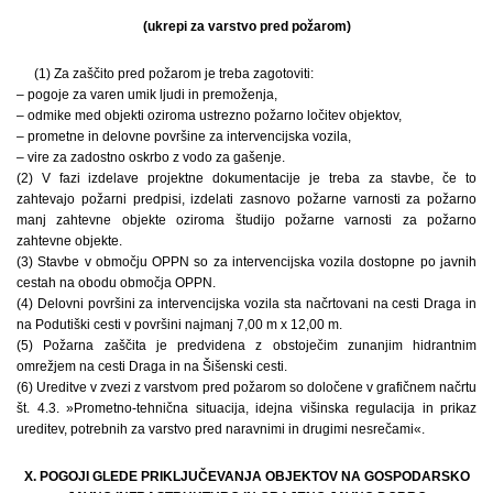
(ukrepi za varstvo pred požarom)
(1) Za zaščito pred požarom je treba zagotoviti:
– pogoje za varen umik ljudi in premoženja,
– odmike med objekti oziroma ustrezno požarno ločitev objektov,
– prometne in delovne površine za intervencijska vozila,
– vire za zadostno oskrbo z vodo za gašenje.
(2) V fazi izdelave projektne dokumentacije je treba za stavbe, če to
zahtevajo požarni predpisi, izdelati zasnovo požarne varnosti za požarno
manj zahtevne objekte oziroma študijo požarne varnosti za požarno
zahtevne objekte.
(3) Stavbe v območju OPPN so za intervencijska vozila dostopne po javnih
cestah na obodu območja OPPN.
(4) Delovni površini za intervencijska vozila sta načrtovani na cesti Draga in
na Podutiški cesti v površini najmanj 7,00 m x 12,00 m.
(5) Požarna zaščita je predvidena z obstoječim zunanjim hidrantnim
omrežjem na cesti Draga in na Šišenski cesti.
(6) Ureditve v zvezi z varstvom pred požarom so določene v grafičnem načrtu
št. 4.3. »Prometno-tehnična situacija, idejna višinska regulacija in prikaz
ureditev, potrebnih za varstvo pred naravnimi in drugimi nesrečami«.
X. POGOJI GLEDE PRIKLJUČEVANJA OBJEKTOV NA GOSPODARSKO