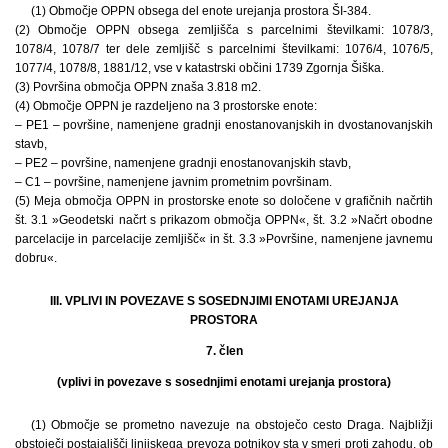
(1) Območje OPPN obsega del enote urejanja prostora ŠI-384.
(2) Območje OPPN obsega zemljišča s parcelnimi številkami: 1078/3,
1078/4, 1078/7 ter dele zemljišč s parcelnimi številkami: 1076/4, 1076/5,
1077/4, 1078/8, 1881/12, vse v katastrski občini 1739 Zgornja Šiška.
(3) Površina območja OPPN znaša 3.818 m2.
(4) Območje OPPN je razdeljeno na 3 prostorske enote:
– PE1 – površine, namenjene gradnji enostanovanjskih in dvostanovanjskih
stavb,
– PE2 – površine, namenjene gradnji enostanovanjskih stavb,
– C1 – površine, namenjene javnim prometnim površinam.
(5) Meja območja OPPN in prostorske enote so določene v grafičnih načrtih
št. 3.1 »Geodetski načrt s prikazom območja OPPN«, št. 3.2 »Načrt obodne
parcelacije in parcelacije zemljišč« in št. 3.3 »Površine, namenjene javnemu
dobru«.
III. VPLIVI IN POVEZAVE S SOSEDNJIMI ENOTAMI UREJANJA
PROSTORA
7. člen
(vplivi in povezave s sosednjimi enotami urejanja prostora)
(1) Območje se prometno navezuje na obstoječo cesto Draga. Najbližji
obstoječi postajališči linijskega prevoza potnikov sta v smeri proti zahodu, ob