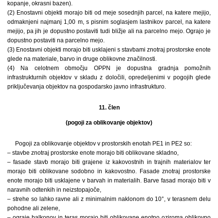
kopanje, okrasni bazen).
(2) Enostavni objekti morajo biti od meje sosednjih parcel, na katere mejijo,
odmaknjeni najmanj 1,00 m, s pisnim soglasjem lastnikov parcel, na katere
mejijo, pa jih je dopustno postaviti tudi bližje ali na parcelno mejo. Ograjo je
dopustno postaviti na parcelno mejo.
(3) Enostavni objekti morajo biti usklajeni s stavbami znotraj prostorske enote
glede na materiale, barvo in druge oblikovne značilnosti.
(4) Na celotnem območju OPPN je dopustna gradnja pomožnih
infrastrukturnih objektov v skladu z določili, opredeljenimi v pogojih glede
priključevanja objektov na gospodarsko javno infrastrukturo.
11. člen
(pogoji za oblikovanje objektov)
Pogoji za oblikovanje objektov v prostorskih enotah PE1 in PE2 so:
– stavbe znotraj prostorske enote morajo biti oblikovane skladno,
– fasade stavb morajo biti grajene iz kakovostnih in trajnih materialov ter
morajo biti oblikovane sodobno in kakovostno. Fasade znotraj prostorske
enote morajo biti usklajene v barvah in materialih. Barve fasad morajo biti v
naravnih odtenkih in neizstopajoče,
– strehe so lahko ravne ali z minimalnim naklonom do 10°, v terasnem delu
pohodne ali zelene,
– ograje balkonov in teras morajo biti oblikovane enotno oziroma oblikovno