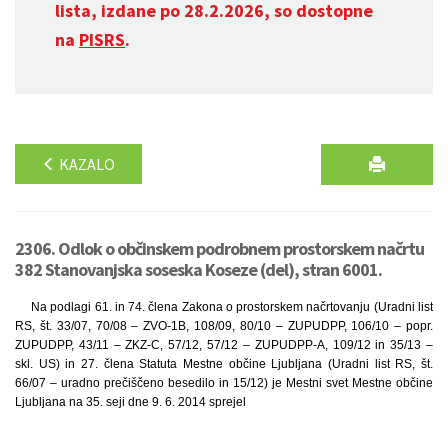
lista, izdane po 28.2.2026, so dostopne
na
PISRS
.
KAZALO
2306. Odlok o občinskem podrobnem prostorskem načrtu
382 Stanovanjska soseska Koseze (del), stran 6001.
Na podlagi 61. in 74. člena Zakona o prostorskem načrtovanju (Uradni list
RS, št. 33/07, 70/08 – ZVO-1B, 108/09, 80/10 – ZUPUDPP, 106/10 – popr.
ZUPUDPP, 43/11 – ZKZ-C, 57/12, 57/12 – ZUPUDPP-A, 109/12 in 35/13 –
skl. US) in 27. člena Statuta Mestne občine Ljubljana (Uradni list RS, št.
66/07 – uradno prečiščeno besedilo in 15/12) je Mestni svet Mestne občine
Ljubljana na 35. seji dne 9. 6. 2014 sprejel