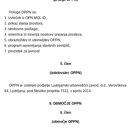
Priloge OPPN so:
1. izvleček iz OPN MOL ID,
2. prikaz stanja prostora,
3. strokovne podlage,
4. smernice in mnenja nosilcev urejanja prostora,
5. obrazložitev in utemeljitev OPPN,
6. program opremljanja stavbnih zemljišč,
7. povzetek za javnost.
5. člen
(izdelovalec OPPN)
OPPN je izdelalo podjetje Ljubljanski urbanistični zavod, d.d., Verovškova
64, Ljubljana, pod številko projekta 7511, v aprilu 2014.
II. OBMOČJE OPPN
6. člen
(območje OPPN)