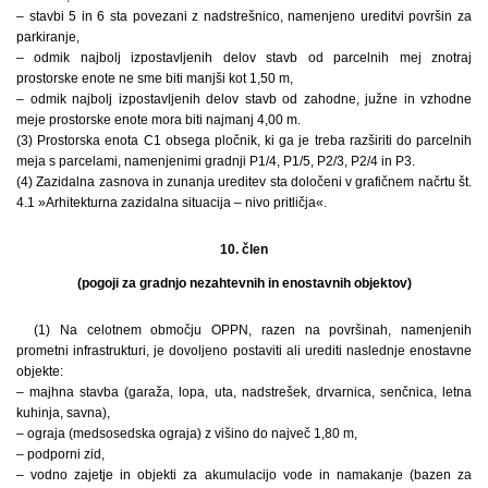
– stavbi 5 in 6 sta povezani z nadstrešnico, namenjeno ureditvi površin za
parkiranje,
– odmik najbolj izpostavljenih delov stavb od parcelnih mej znotraj
prostorske enote ne sme biti manjši kot 1,50 m,
– odmik najbolj izpostavljenih delov stavb od zahodne, južne in vzhodne
meje prostorske enote mora biti najmanj 4,00 m.
(3) Prostorska enota C1 obsega pločnik, ki ga je treba razširiti do parcelnih
meja s parcelami, namenjenimi gradnji P1/4, P1/5, P2/3, P2/4 in P3.
(4) Zazidalna zasnova in zunanja ureditev sta določeni v grafičnem načrtu št.
4.1 »Arhitekturna zazidalna situacija – nivo pritličja«.
10. člen
(pogoji za gradnjo nezahtevnih in enostavnih objektov)
(1) Na celotnem območju OPPN, razen na površinah, namenjenih
prometni infrastrukturi, je dovoljeno postaviti ali urediti naslednje enostavne
objekte:
– majhna stavba (garaža, lopa, uta, nadstrešek, drvarnica, senčnica, letna
kuhinja, savna),
– ograja (medsosedska ograja) z višino do največ 1,80 m,
– podporni zid,
– vodno zajetje in objekti za akumulacijo vode in namakanje (bazen za