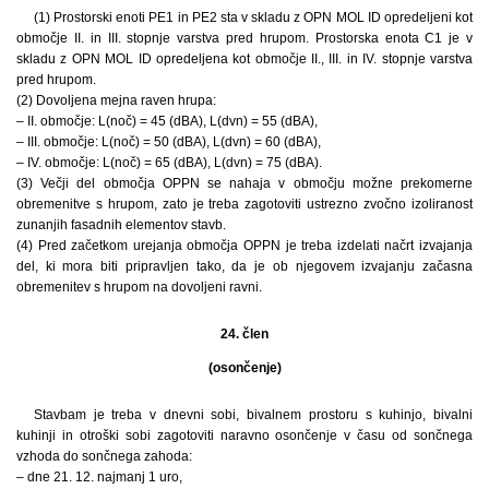
(1) Prostorski enoti PE1 in PE2 sta v skladu z OPN MOL ID opredeljeni kot
območje II. in III. stopnje varstva pred hrupom. Prostorska enota C1 je v
skladu z OPN MOL ID opredeljena kot območje II., III. in IV. stopnje varstva
pred hrupom.
(2) Dovoljena mejna raven hrupa:
– II. območje: L(noč) = 45 (dBA), L(dvn) = 55 (dBA),
– III. območje: L(noč) = 50 (dBA), L(dvn) = 60 (dBA),
– IV. območje: L(noč) = 65 (dBA), L(dvn) = 75 (dBA).
(3) Večji del območja OPPN se nahaja v območju možne prekomerne
obremenitve s hrupom, zato je treba zagotoviti ustrezno zvočno izoliranost
zunanjih fasadnih elementov stavb.
(4) Pred začetkom urejanja območja OPPN je treba izdelati načrt izvajanja
del, ki mora biti pripravljen tako, da je ob njegovem izvajanju začasna
obremenitev s hrupom na dovoljeni ravni.
24. člen
(osončenje)
Stavbam je treba v dnevni sobi, bivalnem prostoru s kuhinjo, bivalni
kuhinji in otroški sobi zagotoviti naravno osončenje v času od sončnega
vzhoda do sončnega zahoda:
– dne 21. 12. najmanj 1 uro,