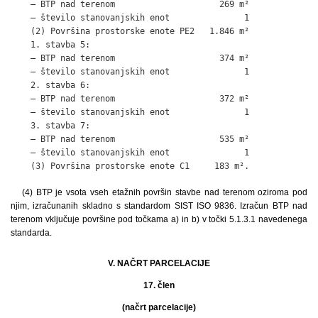
    – BTP nad terenom                     269 m²

    – število stanovanjskih enot               1

    (2) Površina prostorske enote PE2   1.846 m²

    1. stavba 5:

    – BTP nad terenom                     374 m²

    – število stanovanjskih enot               1

    2. stavba 6:

    – BTP nad terenom                     372 m²

    – število stanovanjskih enot               1

    3. stavba 7:

    – BTP nad terenom                     535 m²

    – število stanovanjskih enot               1

    (3) Površina prostorske enote C1     183 m².
(4) BTP je vsota vseh etažnih površin stavbe nad terenom oziroma pod
njim, izračunanih skladno s standardom SIST ISO 9836. Izračun BTP nad
terenom vključuje površine pod točkama a) in b) v točki 5.1.3.1 navedenega
standarda.
V. NAČRT PARCELACIJE
17. člen
(načrt parcelacije)