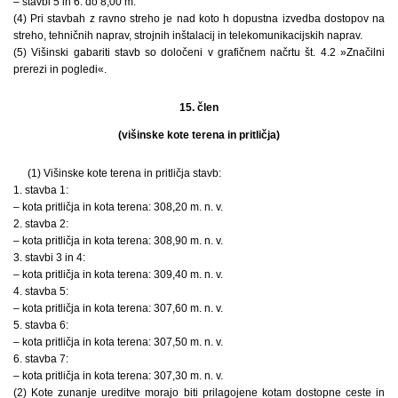
– stavbi 5 in 6: do 8,00 m.
(4) Pri stavbah z ravno streho je nad koto h dopustna izvedba dostopov na
streho, tehničnih naprav, strojnih inštalacij in telekomunikacijskih naprav.
(5) Višinski gabariti stavb so določeni v grafičnem načrtu št. 4.2 »Značilni
prerezi in pogledi«.
15. člen
(višinske kote terena in pritličja)
(1) Višinske kote terena in pritličja stavb:
1. stavba 1:
– kota pritličja in kota terena: 308,20 m. n. v.
2. stavba 2:
– kota pritličja in kota terena: 308,90 m. n. v.
3. stavbi 3 in 4:
– kota pritličja in kota terena: 309,40 m. n. v.
4. stavba 5:
– kota pritličja in kota terena: 307,60 m. n. v.
5. stavba 6:
– kota pritličja in kota terena: 307,50 m. n. v.
6. stavba 7:
– kota pritličja in kota terena: 307,30 m. n. v.
(2) Kote zunanje ureditve morajo biti prilagojene kotam dostopne ceste in