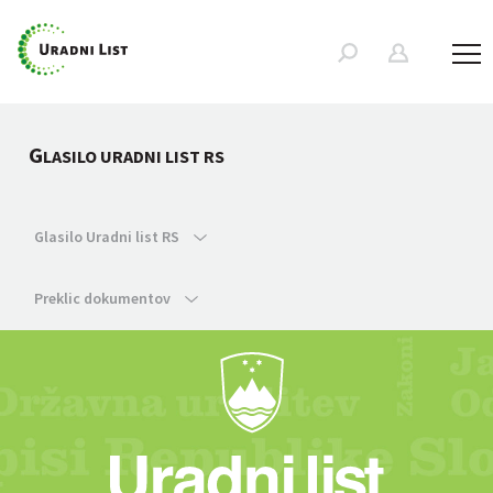
G
LASILO URADNI LIST RS
Glasilo Uradni list RS
Preklic dokumentov