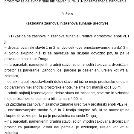
prostorov za dejavnost sme biti največ 30 % BTP posameznega stanovanja.
9. člen
(zazidalna zasnova in zasnova zunanje ureditve)
(1) Zazidalna zasnova in zasnova zunanje ureditve v prostorski enoti PE1
je:
– dvostanovanjski stavbi 1 in 2 ter dvojček (dve enostanovanjski stavbi) 3 in
4 tvorijo skupino hiš, ki se navezuje na skupno dovozno pot, ta pa je
pravokotna na cesto Draga,
– na parcelah, namenjenih gradnji stavb, so pri vhodih tlakovana dvorišča in
prostor za parkiranje. Zahodni del parcele je ozelenjen, urejen kot vrt ali
zelenica,
– odmik najbolj izpostavljenih delov stavb od južne meje prostorske enote in
od parcelnih mej znotraj prostorske enote, ne sme biti manjši kot 1,50 m,
– odmik najbolj izpostavljenih delov stavb od zahodne, severne in vzhodne
meje prostorske enote mora biti najmanj 4,00 m.
(2) Zazidalna zasnova in zasnova zunanje ureditve v prostorski enoti PE2 je:
– enostanovanjske stavbe 5, 6 in 7 tvorijo skupino hiš, ki se navezuje na
skupno dovozno pot, ta pa je pravokotna na cesto Draga,
– na parcelah, namenjenih gradnji stavb, so pri vhodih tlakovana dvorišča in
prostor za parkiranje, ostali del parcele je ozelenjen, urejen kot vrt ali
zelenica,