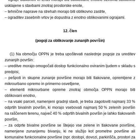
usklajene s stavbami znotraj prostorske enote,
– tehnične naprave na strehah morajo biti oblikovno zastrte,
– ograditev zasebnih vrtov je dopustna z enotno oblikovanimi ograjami.
12. člen
(pogoji za oblikovanje zunanjih površin)
(1) Na območju OPPN je treba upoštevati naslednje pogoje za ureditev
zunanjih površin:
– ureditve morajo omogočati dostop funkcionalno oviranim ljudem v skladu s
predpisi,
– pešpoti in skupne zunanje površine morajo biti tlakovane, opremljene z
mikrourbano opremo in primerno osvetljene,
– elementi mikrourbane opreme znotraj območja OPPN morajo biti
oblikovani enotno,
– na vsaki parceli, namenjeni gradnji stavb, je treba zagotoviti najmanj 33 %
odprtih bivalnih površin, ki morajo vsebovati najmanj 50 % zelenih površin
na raščenem terenu, največ 40 % odprtih bivalnih površin je lahko tlakovanih
površin,
– za odprte bivalne površine se štejejo vse zelene in tlakovane površine,
namenjene zunanjemu bivanju, ki ne služijo kot prometne površine ali
komunalne funkcionalne površine (npr. dostopi, dovozi, parkirišča, prostori za