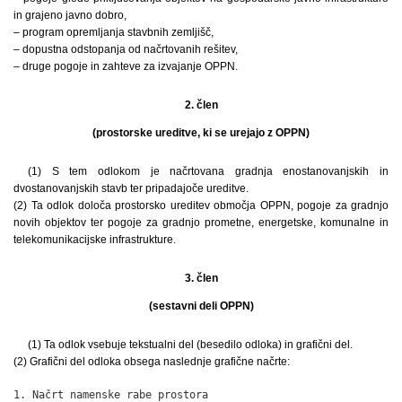
in grajeno javno dobro,
– program opremljanja stavbnih zemljišč,
– dopustna odstopanja od načrtovanih rešitev,
– druge pogoje in zahteve za izvajanje OPPN.
2. člen
(prostorske ureditve, ki se urejajo z OPPN)
(1) S tem odlokom je načrtovana gradnja enostanovanjskih in
dvostanovanjskih stavb ter pripadajoče ureditve.
(2) Ta odlok določa prostorsko ureditev območja OPPN, pogoje za gradnjo
novih objektov ter pogoje za gradnjo prometne, energetske, komunalne in
telekomunikacijske infrastrukture.
3. člen
(sestavni deli OPPN)
(1) Ta odlok vsebuje tekstualni del (besedilo odloka) in grafični del.
(2) Grafični del odloka obsega naslednje grafične načrte:
1. Načrt namenske rabe prostora
