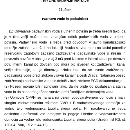
TER OHRANJANJE NARAVE
21. člen
(varstvo vode in podtalnice)
(1) Odvajanje padavinskih voda z utrjenih površin je treba urediti tako, da
je v čim večji možni meri zmanjšan odtok padavinskih voda z utrjenih
površin. Padavinsko vodo je treba pred odvodom v javno kanalizacijsko
omrežje začasno zadržati na lokaciji. Vsaka stavba mora na lastni parceli v
rezervoarju zagotoviti začasno zadrževanje padavinske vode s strešin in
povoznih površin v obsegu vsaj 3 m3 pred iztokom v interni kanal po dovozni
poti. Interni kanal po dovozni poti mora biti izveden kot zadrževalni kanal
večje dimenzije, kot je dimenzija iztoka tako, da se izvede zadrževanje
padavinske vode pred iztokom v javni kanal na cesti Draga. Natančen obseg
zadrževanja padavinske vode se določi v fazi izdelave PGD dokumentacije.
(2) Posegi morajo biti načrtovani tako, da ne pride do poslabšanja stanja
voda in da ni onemogočeno varstvo pred škodljivim delovanjem voda.
(3) Območje OPPN se nahaja na ožjem vodovarstvenem območju z manj
strogim vodovarstvenim režimom VVO II B vodovarstvenega območja za
vodno telo vodonosnika Ljubljanskega polja. Pri načrtovanju je treba
dosledno upoštevati vse omejitve in pogoje Uredbe o vodovarstvenem
območju za vodno telo vodonosnika Ljubljanskega polja (Uradni list RS, št.
120/04, 7/06, 1/12 in 44/12).