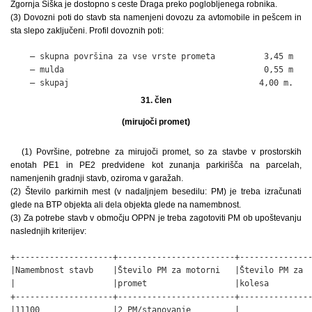
Zgornja Šiška je dostopno s ceste Draga preko poglobljenega robnika.
(3) Dovozni poti do stavb sta namenjeni dovozu za avtomobile in pešcem in
sta slepo zaključeni. Profil dovoznih poti:
    – skupna površina za vse vrste prometa          3,45 m

    – mulda                                         0,55 m

    – skupaj                                       4,00 m.
31. člen
(mirujoči promet)
(1) Površine, potrebne za mirujoči promet, so za stavbe v prostorskih
enotah PE1 in PE2 predvidene kot zunanja parkirišča na parcelah,
namenjenih gradnji stavb, oziroma v garažah.
(2) Število parkirnih mest (v nadaljnjem besedilu: PM) je treba izračunati
glede na BTP objekta ali dela objekta glede na namembnost.
(3) Za potrebe stavb v območju OPPN je treba zagotoviti PM ob upoštevanju
naslednjih kriterijev:
+--------------------+------------------------+---------------
|Namembnost stavb    |Število PM za motorni   |Število PM za  
|                    |promet                  |kolesa         
+--------------------+------------------------+---------------
|11100               |2 PM/stanovanje         |               