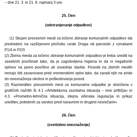
– dne 21. 3. in 21. 9. najmanj 3 ure.
25. člen
(odstranjevanje odpadkov)
(1) Skupni prevzemni mesti za ločeno zbiranje komunalnih odpadkov sta
predvideni na razširjenem pločniku ceste Draga ob parcelah z oznakami
P1/4 in P2/3.
(2) Zbirna mesta za ločeno zbiranje komunalnih odpadkov je treba urediti na
zasebnih površinah tako, da je zagotovljena higiena in da ni negativnih
vplivov na javno površino ali sosednje stavbe. Posode na zbirnih mestih
morajo biti zavarovane pred vremenskimi vplivi tako, da zaradi njih ne pride
do onesnaženja okolice in poškodovanja posod.
(3) Razmestitev prevzemnih mest za komunalne odpadke je določena v
grafičnih načrtih št. 4.1 »Arhitekturna zazidalna situacija – nivo pritličja« in
4.3. »Prometno-tehnična situacija, idejna višinska regulacija in prikaz
ureditev, potrebnih za varstvo pred naravnimi in drugimi nesrečami«.
26. člen
(svetlobno onesnaženje)