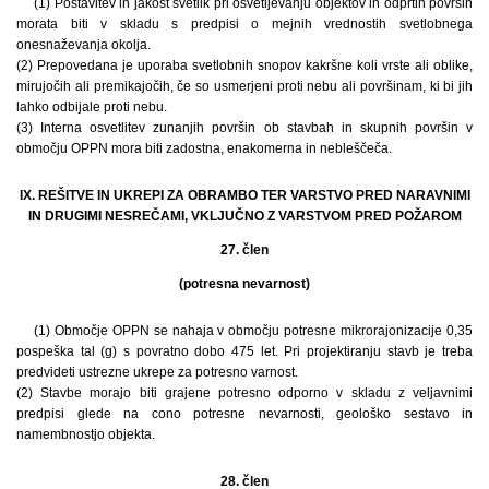
(1) Postavitev in jakost svetilk pri osvetljevanju objektov in odprtih površin
morata biti v skladu s predpisi o mejnih vrednostih svetlobnega
onesnaževanja okolja.
(2) Prepovedana je uporaba svetlobnih snopov kakršne koli vrste ali oblike,
mirujočih ali premikajočih, če so usmerjeni proti nebu ali površinam, ki bi jih
lahko odbijale proti nebu.
(3) Interna osvetlitev zunanjih površin ob stavbah in skupnih površin v
območju OPPN mora biti zadostna, enakomerna in nebleščeča.
IX. REŠITVE IN UKREPI ZA OBRAMBO TER VARSTVO PRED NARAVNIMI
IN DRUGIMI NESREČAMI, VKLJUČNO Z VARSTVOM PRED POŽAROM
27. člen
(potresna nevarnost)
(1) Območje OPPN se nahaja v območju potresne mikrorajonizacije 0,35
pospeška tal (g) s povratno dobo 475 let. Pri projektiranju stavb je treba
predvideti ustrezne ukrepe za potresno varnost.
(2) Stavbe morajo biti grajene potresno odporno v skladu z veljavnimi
predpisi glede na cono potresne nevarnosti, geološko sestavo in
namembnostjo objekta.
28. člen