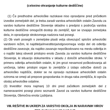
(celostno ohranjanje kulturne dediščine)
(1) Če predhodne arheološke raziskave niso opravljene pred pričetkom
izvedbe zemeljskih del, je treba zaradi varstva arheoloških ostalin Zavodu za
varstvo kulturne dediščine Slovenije skladno s predpisi s področja varstva
kulturne dediščine omogočiti dostop do zemljišč, kjer se izvajajo zemeljska
dela, in opravljanje strokovnega nadzora nad posegi.
(2) Ob vseh posegih v zemeljske plasti velja obvezujoč splošni arheološki
varstveni režim, ki najditelja/investitorja/odgovornega vodjo del ob odkritju
dediščine zavezuje, da najdbo zavaruje nepoškodovano na mestu odkritja in
o najdbi takoj obvesti pristojno enoto Zavoda za varstvo kulturne dediščine
Slovenije, ki situacijo dokumentira v skladu z določili arheološke stroke. V
primeru odkritja arheoloških ostalin, ki jim grozi nevarnost poškodovanja ali
uničenja, lahko pristojni organ to zemljišče z izdajo odločbe določi za
arheološko najdišče, dokler se ne opravijo raziskave arheoloških ostalin
oziroma se omeji ali prepove gospodarska in druga raba zemljišča, ki ogroža
obstoj arheološke ostaline.
(3) Investitor mora najmanj 10 dni pred začetkom zemeljskih del z
nameravanimi posegi pisno seznaniti Zavod za varstvo kulturne dediščine
Slovenija, Območna enota Ljubljana.
VIII. REŠITVE IN UKREPI ZA VARSTVO OKOLJA IN NARAVNIH VIROV