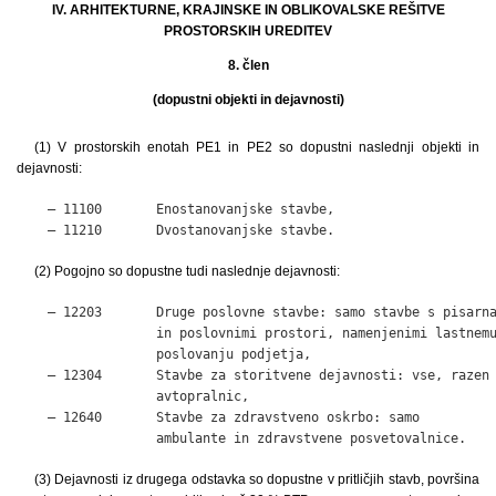
IV. ARHITEKTURNE, KRAJINSKE IN OBLIKOVALSKE REŠITVE
PROSTORSKIH UREDITEV
8. člen
(dopustni objekti in dejavnosti)
(1) V prostorskih enotah PE1 in PE2 so dopustni naslednji objekti in
dejavnosti:
    – 11100       Enostanovanjske stavbe,

    – 11210       Dvostanovanjske stavbe.
(2) Pogojno so dopustne tudi naslednje dejavnosti:
    – 12203       Druge poslovne stavbe: samo stavbe s pisarna
                  in poslovnimi prostori, namenjenimi lastnemu
                  poslovanju podjetja,

    – 12304       Stavbe za storitvene dejavnosti: vse, razen

                  avtopralnic,

    – 12640       Stavbe za zdravstveno oskrbo: samo

                  ambulante in zdravstvene posvetovalnice.
(3) Dejavnosti iz drugega odstavka so dopustne v pritličjih stavb, površina