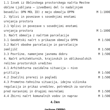
1.1 Izsek iz Občinskega prostorskega načrta Mestne

občine Ljubljana – izvedbeni del (v nadaljnjem

besedilu: OPN MOL ID) z mejo območja OPPN             M 1:1000
2. Vplivi in povezave s sosednjimi enotami

urejanja prostora

2.1 Vplivi in povezave s sosednjimi enotami

urejanja prostora                                     M 1:1000
3. Načrt območja z načrtom parcelacije

3.1 Geodetski načrt s prikazom območja OPPN            M 1:500
3.2 Načrt obodne parcelacije in parcelacije

zemljišč                                               M 1:500
3.3 Površine, namenjene javnemu dobru                  M 1:500
4. Načrt arhitekturnih, krajinskih in oblikovalskih

rešitev prostorskih ureditev

4.1 Arhitekturna zazidalna situacija – nivo

pritličja                                              M 1:500
4.2 Značilni prerezi in pogledi                        M 1:500
4.3 Prometno-tehnična situacija, idejna višinska

regulacija in prikaz ureditev, potrebnih za varstvo

pred naravnimi in drugimi nesrečami                    M 1:500
4.4 Zbirni načrt komunalnih vodov in naprav            M 1:50
4. člen
(priloge OPPN)