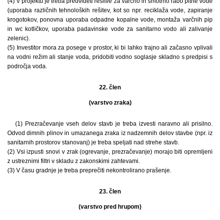
(4) V projektu je treba predvideti rešitve za varčno in smotrno rabo pitne vode
(uporaba različnih tehnoloških rešitev, kot so npr. reciklaža vode, zapiranje
krogotokov, ponovna uporaba odpadne kopalne vode, montaža varčnih pip
in wc kotličkov, uporaba padavinske vode za sanitarno vodo ali zalivanje
zelenic).
(5) Investitor mora za posege v prostor, ki bi lahko trajno ali začasno vplivali
na vodni režim ali stanje voda, pridobiti vodno soglasje skladno s predpisi s
področja voda.
22. člen
(varstvo zraka)
(1) Prezračevanje vseh delov stavb je treba izvesti naravno ali prisilno.
Odvod dimnih plinov in umazanega zraka iz nadzemnih delov stavbe (npr. iz
sanitarnih prostorov stanovanj) je treba speljati nad strehe stavb.
(2) Vsi izpusti snovi v zrak (ogrevanje, prezračevanje) morajo biti opremljeni
z ustreznimi filtri v skladu z zakonskimi zahtevami.
(3) V času gradnje je treba preprečiti nekontrolirano prašenje.
23. člen
(varstvo pred hrupom)