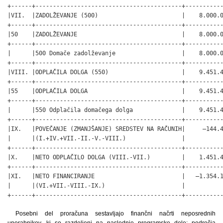
Posebni del proračuna sestavljajo finančni načrti neposrednih
uporabnikov, ki so razdeljeni na naslednje programske dele: področja