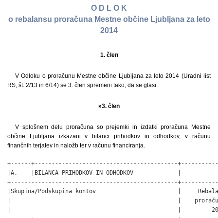
O D L O K
o rebalansu proračuna Mestne občine Ljubljana za leto
2014
1. člen
V Odloku o proračunu Mestne občine Ljubljana za leto 2014 (Uradni list
RS, št. 2/13 in 6/14) se 3. člen spremeni tako, da se glasi:
»3. člen
V splošnem delu proračuna so prejemki in izdatki proračuna Mestne
občine Ljubljana izkazani v bilanci prihodkov in odhodkov, v računu
finančnih terjatev in naložb ter v računu financiranja.
+------+------------------------------------------+-------------+
|A.    |BILANCA PRIHODKOV IN ODHODKOV             |             |
+-------------------------------------------------+-------------+
|Skupina/Podskupina kontov                        |     Rebalans|
|                                                 |    proračuna|
|                                                 |         2014|
+------+------------------------------------------+-------------+
|I.    |SKUPAJ PRIHODKI (70+71+72+73+74+78)       |  353.253.527|
+------+------------------------------------------+-------------+
|70    |DAVČNI PRIHODKI                           |  219.161.101|
+------+------------------------------------------+-------------+
|      |700 Davki na dohodek in dobiček           |  144.285.901|
+------+------------------------------------------+-------------+
|      |703 Davki na premoženje                   |   68.476.600|
+------+------------------------------------------+-------------+
|      |704 Domači davki na blago in storitve     |    6.398.600|
+------+------------------------------------------+-------------+
|      |706 Drugi davki                           |            0|
+------+------------------------------------------+-------------+
|71    |NEDAVČNI PRIHODKI                         |   38.028.574|
+------+------------------------------------------+-------------+
|      |710 Udeležba na dobičku in dohodki        |   22.097.092|
|      |od premoženja                             |             |
+------+------------------------------------------+-------------+
|      |711 Takse in pristojbine                  |      180.000|
+------+------------------------------------------+-------------+
|      |712 Globe in druge denarne kazni          |    3.571.000|
+------+------------------------------------------+-------------+
|      |713 Prihodki od prodaje blaga in storitev |      657.786|
+------+------------------------------------------+-------------+
|      |714 Drugi nedavčni prihodki               |   11.522.696|
+------+------------------------------------------+-------------+
|72    |KAPITALSKI PRIHODKI                       |   43.430.456|
+------+------------------------------------------+-------------+
|      |720 Prihodki od prodaje osnovnih sredstev |   24.028.244|
+------+------------------------------------------+-------------+
|      |721 Prihodki od prodaje zalog             |            0|
+------+------------------------------------------+-------------+
|      |722 Prihodki od prodaje zemljišč          |   19.402.212|
|      |in neopredmetenih sredstev                |             |
+------+------------------------------------------+-------------+
|73    |PREJETE DONACIJE                          |    1.311.525|
+------+------------------------------------------+-------------+
|      |730 Prejete donacije iz domačih virov     |    1.311.525|
+------+------------------------------------------+-------------+
|      |731 Prejete donacije iz tujine            |            0|
+------+------------------------------------------+-------------+
|74    |TRANSFERNI PRIHODKI                       |   50.593.056|
+------+------------------------------------------+-------------+
|      |740 Transferni prihodki iz drugih         |    9.822.453|
|      |javnofinančnih institucij                 |             |
+------+------------------------------------------+-------------+
|      |741 Prejeta sredstva iz državnega         |   40.770.603|
|      |proračuna iz sredstev proračuna Evropske  |             |
|      |unije                                     |             |
+------+------------------------------------------+-------------+
|78    |PREJETA SREDSTVA IZ EVROPSKE UNIJE        |      728.814|
+------+------------------------------------------+-------------+
|      |786 Ostala prejeta sredstva iz proračuna  |            0|
|      |Evropske unije                            |             |
+------+------------------------------------------+-------------+
|      |787 Prejeta sredstva od drugih evropskih  |      728.814|
|      |institucij                                |             |
+------+------------------------------------------+-------------+
|      |788 Prejeta vračila sredstev              |            0|
|      |iz proračuna Evropske unije               |             |
+------+------------------------------------------+-------------+
|II.   |SKUPAJ ODHODKI (40+41+42+43)              |  351.899.341|
+------+------------------------------------------+-------------+
|40    |TEKOČI ODHODKI                            |   46.645.074|
+------+------------------------------------------+-------------+
|      |400 Plače in drugi izdatki zaposlenim     |   13.972.403|
+------+------------------------------------------+-------------+
|      |401 Prispevki delodajalcev za socialno    |    2.076.773|
|      |varnost                                   |             |
+------+------------------------------------------+-------------+
|      |402 Izdatki za blago in storitve          |   25.163.871|
+------+------------------------------------------+-------------+
|      |403 Plačila domačih obresti               |    3.120.900|
+------+------------------------------------------+-------------+
|      |409 Rezerve                               |    2.811.127|
+------+------------------------------------------+-------------+
|41    |TEKOČI TRANSFERI                          |  158.719.883|
+------+------------------------------------------+-------------+
|      |410 Subvencije                            |   10.470.973|
+------+------------------------------------------+-------------+
|      |411 Transferi posameznikom                |   51.674.564|
|      |in gospodinjstvom                         |             |
+------+------------------------------------------+-------------+
|      |412 Transferi nepridobitnim organizacijam |   13.421.622|
|      |in ustanovam                              |             |
+------+------------------------------------------+-------------+
|      |413 Drugi tekoči domači transferi         |   83.065.037|
+------+------------------------------------------+-------------+
|      |414 Tekoči transferi v tujino             |       87.687|
+------+------------------------------------------+-------------+
|42    |INVESTICIJSKI ODHODKI                     |  120.094.867|
+------+------------------------------------------+-------------+
|      |420 Nakup in gradnja osnovnih sredstev    |  120.094.867|
+------+------------------------------------------+-------------+
|43    |INVESTICIJSKI TRANSFERI                   |   26.439.517|
+------+------------------------------------------+-------------+
|      |431 Investicijski transferi pravnim       |    1.310.100|
|      |in fizičnim osebam, ki niso proračunski   |             |
|      |uporabniki                                |             |
+------+------------------------------------------+-------------+
|      |432 Investicijski transferi proračunskim  |   25.129.417|
|      |uporabnikom                               |             |
+------+------------------------------------------+-------------+
|III.  |PRORAČUNSKI PRESEŽEK, PRORAČUNSKI         |    1.354.186|
|      |PRIMANJKLJAJ (I.-II.)                     |             |
+------+------------------------------------------+-------------+
|B.    |RAČUN FINANČNIH TERJATEV                  |             |
|      |IN NALOŽB                                 |             |
+------+------------------------------------------+-------------+
|IV.   |PREJETA VRAČILA DANIH POSOJIL IN PRODAJA  |            0|
|      |KAPITALSKIH DELEŽEV (750+751+752)         |             |
+------+------------------------------------------+-------------+
|75    |PREJETA VRAČILA DANIH POSOJIL IN PRODAJA  |            0|
|      |KAPITALSKIH DELEŽEV                       |             |
+------+------------------------------------------+-------------+
|      |750 Prejeta vračila danih posojil         |            0|
+------+------------------------------------------+-------------+
|      |751 Prodaja kapitalskih deležev           |            0|
+------+------------------------------------------+-------------+
|      |752 Kupnine iz naslova privatizacije      |            0|
+------+------------------------------------------+-------------+
|V.    |DANA POSOJILA IN POVEČANJE KAPITALSKIH    |       47.200|
|      |DELEŽEV (440+441+442+443)                 |             |
+------+------------------------------------------+-------------+
|44    |DANA POSOJILA IN POVEČANJE KAPITALSKIH    |       47.200|
|      |DELEŽEV                                   |             |
+------+------------------------------------------+-------------+
|      |440 Dana posojila                         |            0|
+------+------------------------------------------+-------------+
|      |441 Povečanje kapitalskih deležev         |       47.200|
|      |in finančnih naložb                       |             |
+------+------------------------------------------+-------------+
|      |442 Poraba sredstev kupnin iz naslova     |            0|
|      |privatizacije                             |             |
+------+------------------------------------------+-------------+
|      |443 Povečanje namenskega premoženja v     |            0|
|      |javnih skladih in drugih pravnih osebah   |             |
|      |javnega prava,                            |             |
|      |ki i