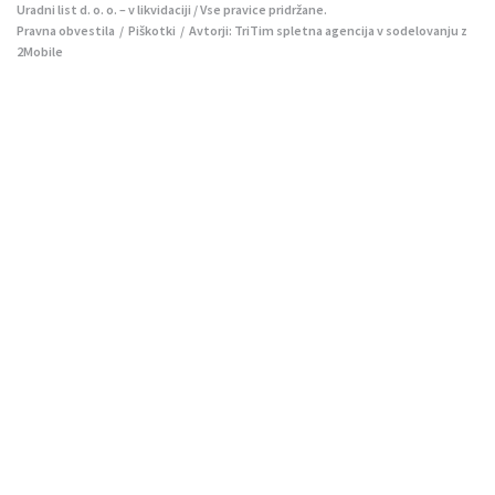
Uradni list d. o. o. – v likvidaciji / Vse pravice pridržane.
Pravna obvestila
/
Piškotki
/ Avtorji:
TriTim spletna agencija
v sodelovanju z
2Mobile