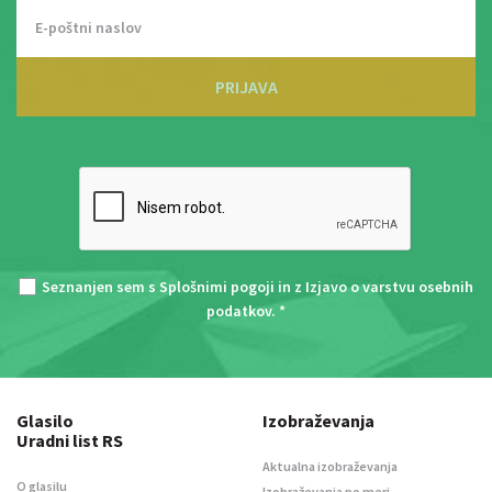
PRIJAVA
Seznanjen sem s
Splošnimi pogoji
in z
Izjavo o varstvu osebnih
podatkov
. *
Glasilo
Izobraževanja
Uradni list RS
Aktualna izobraževanja
O glasilu
Izobraževanja po meri