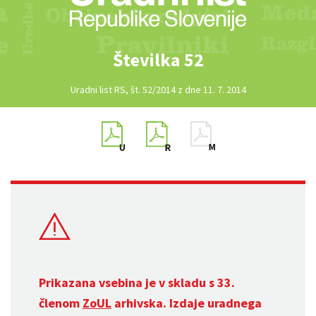
Številka 52
Uradni list RS, št. 52/2014 z dne 11. 7. 2014
Prikazana vsebina je v skladu s 33.
členom
ZoUL
arhivska. Izdaje uradnega