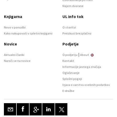
Najem dvorane
Knjigarna
UL info tok
Novo v ponudbi
O storitvi
Kako nakupovati v spletni knjigarni
Preizkusi brezplačno
Novice
Podjetje
|
Aktualni članki
O podjetju
About
Naroči se na novice
Kontakt
Informacije javnega značaja
Oglaševanje
Splošni pogoji
Izjava o varstvu osebnih podatkov
E-dražbe