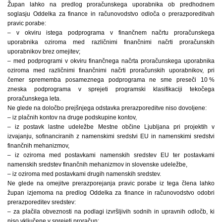
Župan lahko na predlog proračunskega uporabnika ob predhodnem
soglasju Oddelka za finance in računovodstvo odloča o prerazporeditvah
pravic porabe:
– v okviru istega podprograma v finančnem načrtu proračunskega
uporabnika oziroma med različnimi finančnimi načrti proračunskih
uporabnikov brez omejitev;
– med podprogrami v okviru finančnega načrta proračunskega uporabnika
oziroma med različnimi finančnimi načrti proračunskih uporabnikov, pri
čemer sprememba posameznega podprograma ne sme preseči 10 %
zneska podprograma v sprejeti programski klasifikaciji tekočega
proračunskega leta.
Ne glede na določbo prejšnjega odstavka prerazporeditve niso dovoljene:
– iz plačnih kontov na druge podskupine kontov,
– iz postavk lastne udeležbe Mestne občine Ljubljana pri projektih v
izvajanju, sofinanciranih z namenskimi sredstvi EU in namenskimi sredstvi
finančnih mehanizmov,
– iz oziroma med postavkami namenskih sredstev EU ter postavkami
namenskih sredstev finančnih mehanizmov in slovenske udeležbe,
– iz oziroma med postavkami drugih namenskih sredstev.
Ne glede na omejitve prerazporejanja pravic porabe iz tega člena lahko
župan izjemoma na predlog Oddelka za finance in računovodstvo odobri
prerazporeditev sredstev:
– za plačila obveznosti na podlagi izvršljivih sodnih in upravnih odločb, ki
niso vključene v sprejeti proračun;