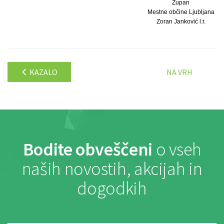
Župan
Mestne občine Ljubljana
Zoran Janković l.r.
KAZALO
NA VRH
Bodite obveščeni
o vseh
naših novostih, akcijah in
dogodkih