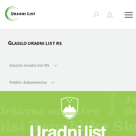
G
LASILO URADNI LIST RS
Glasilo Uradni list RS
Preklic dokumentov