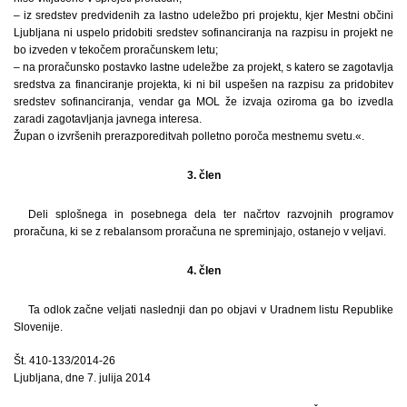
– iz sredstev predvidenih za lastno udeležbo pri projektu, kjer Mestni občini
Ljubljana ni uspelo pridobiti sredstev sofinanciranja na razpisu in projekt ne
bo izveden v tekočem proračunskem letu;
– na proračunsko postavko lastne udeležbe za projekt, s katero se zagotavlja
sredstva za financiranje projekta, ki ni bil uspešen na razpisu za pridobitev
sredstev sofinanciranja, vendar ga MOL že izvaja oziroma ga bo izvedla
zaradi zagotavljanja javnega interesa.
Župan o izvršenih prerazporeditvah polletno poroča mestnemu svetu.«.
3. člen
Deli splošnega in posebnega dela ter načrtov razvojnih programov
proračuna, ki se z rebalansom proračuna ne spreminjajo, ostanejo v veljavi.
4. člen
Ta odlok začne veljati naslednji dan po objavi v Uradnem listu Republike
Slovenije.
Št. 410-133/2014-26
Ljubljana, dne 7. julija 2014