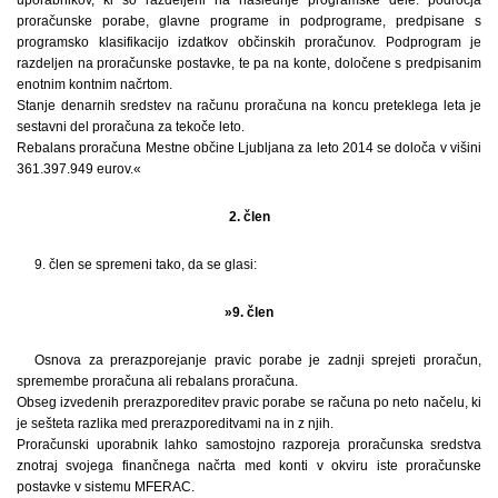
proračunske porabe, glavne programe in podprograme, predpisane s
programsko klasifikacijo izdatkov občinskih proračunov. Podprogram je
razdeljen na proračunske postavke, te pa na konte, določene s predpisanim
enotnim kontnim načrtom.
Stanje denarnih sredstev na računu proračuna na koncu preteklega leta je
sestavni del proračuna za tekoče leto.
Rebalans proračuna Mestne občine Ljubljana za leto 2014 se določa v višini
361.397.949 eurov.«
2. člen
9. člen se spremeni tako, da se glasi:
»9. člen
Osnova za prerazporejanje pravic porabe je zadnji sprejeti proračun,
spremembe proračuna ali rebalans proračuna.
Obseg izvedenih prerazporeditev pravic porabe se računa po neto načelu, ki
je sešteta razlika med prerazporeditvami na in z njih.
Proračunski uporabnik lahko samostojno razporeja proračunska sredstva
znotraj svojega finančnega načrta med konti v okviru iste proračunske
postavke v sistemu MFERAC.