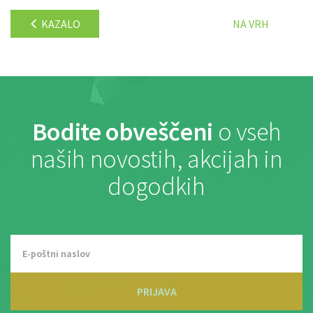
KAZALO
NA VRH
Bodite obveščeni
o vseh
naših novostih, akcijah in
dogodkih
PRIJAVA