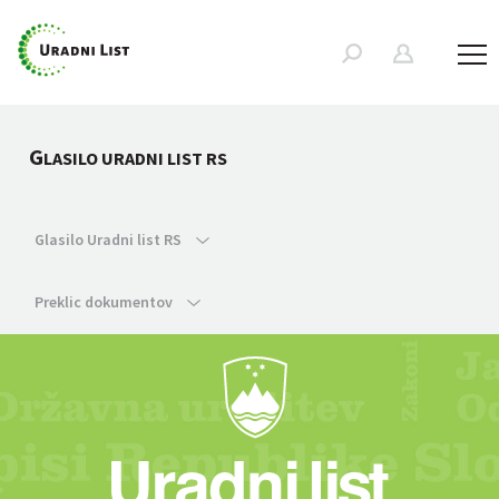
G
LASILO URADNI LIST RS
Glasilo Uradni list RS
Preklic dokumentov