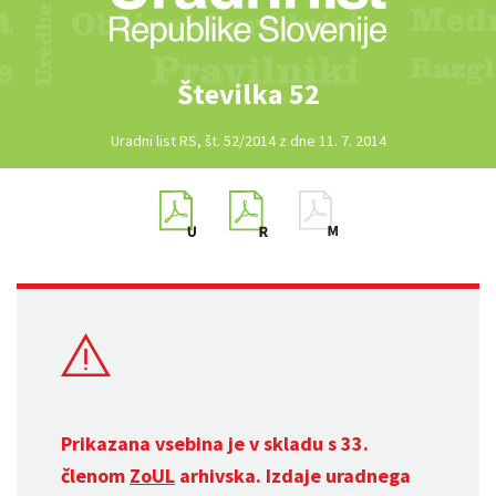
Številka 52
Uradni list RS, št. 52/2014 z dne 11. 7. 2014
Prikazana vsebina je v skladu s 33.
členom
ZoUL
arhivska. Izdaje uradnega