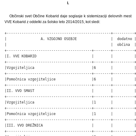
I.
Občinski svet Občine Kobarid daje soglasje k sistemizaciji delovnih mest
VVE Kobarid z oddelki za šolsko leto 2014/2015, kot sledi:
+-------------------------------------------------+----------+
|                A. VZGOJNO OSEBJE                |  dodatno |
|                                                 |  občina  |
+----------------------------------------+--------+----------+
|I. VVE KOBARID                          |        |          |
+----------------------------------------+--------+----------+
|Vzgojiteljica                           |6       |          |
+----------------------------------------+--------+----------+
|Pomočnica vzgojiteljice                 |6       |          |
+----------------------------------------+--------+----------+
|II. VVO SMAST                           |        |          |
+----------------------------------------+--------+----------+
|Vzgojiteljica                           |1       |          |
+----------------------------------------+--------+----------+
|Pomočnica vzgojiteljice                 |1       |          |
+----------------------------------------+--------+----------+
|III. VVO DREŽNICA                       |        |          |
+----------------------------------------+--------+----------+