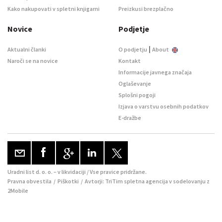
Kako nakupovati v spletni knjigarni
Preizkusi brezplačno
Novice
Podjetje
|
Aktualni članki
O podjetju
About
Naroči se na novice
Kontakt
Informacije javnega značaja
Oglaševanje
Splošni pogoji
Izjava o varstvu osebnih podatkov
E-dražbe
Uradni list d. o. o. – v likvidaciji / Vse pravice pridržane.
Pravna obvestila
/
Piškotki
/ Avtorji:
TriTim spletna agencija
v sodelovanju z
2Mobile