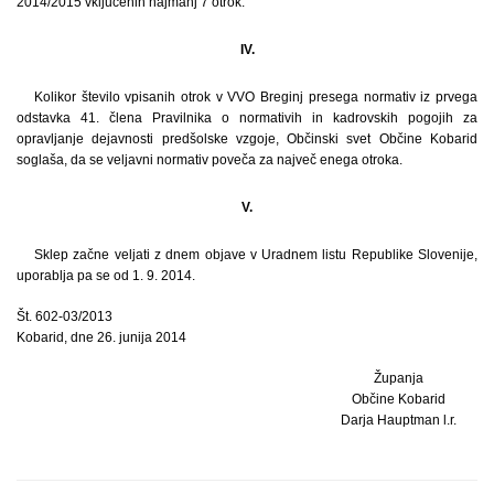
2014/2015 vključenih najmanj 7 otrok.
IV.
Kolikor število vpisanih otrok v VVO Breginj presega normativ iz prvega
odstavka 41. člena Pravilnika o normativih in kadrovskih pogojih za
opravljanje dejavnosti predšolske vzgoje, Občinski svet Občine Kobarid
soglaša, da se veljavni normativ poveča za največ enega otroka.
V.
Sklep začne veljati z dnem objave v Uradnem listu Republike Slovenije,
uporablja pa se od 1. 9. 2014.
Št. 602-03/2013
Kobarid, dne 26. junija 2014
Županja
Občine Kobarid
Darja Hauptman l.r.