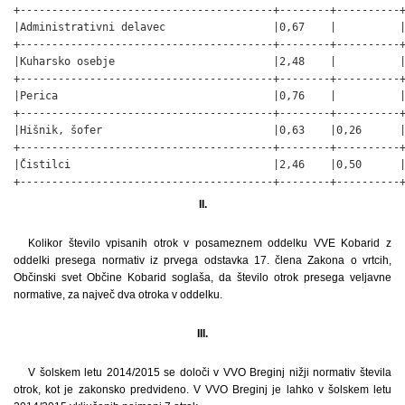
+----------------------------------------+--------+----------+
|Administrativni delavec                 |0,67    |          |
+----------------------------------------+--------+----------+
|Kuharsko osebje                         |2,48    |          |
+----------------------------------------+--------+----------+
|Perica                                  |0,76    |          |
+----------------------------------------+--------+----------+
|Hišnik, šofer                           |0,63    |0,26      |
+----------------------------------------+--------+----------+
|Čistilci                                |2,46    |0,50      |
+----------------------------------------+--------+----------
II.
Kolikor število vpisanih otrok v posameznem oddelku VVE Kobarid z
oddelki presega normativ iz prvega odstavka 17. člena Zakona o vrtcih,
Občinski svet Občine Kobarid soglaša, da število otrok presega veljavne
normative, za največ dva otroka v oddelku.
III.
V šolskem letu 2014/2015 se določi v VVO Breginj nižji normativ števila
otrok, kot je zakonsko predvideno. V VVO Breginj je lahko v šolskem letu