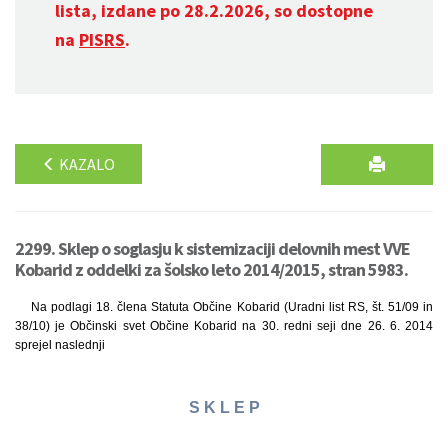
lista, izdane po 28.2.2026, so dostopne
na
PISRS
.
KAZALO
2299. Sklep o soglasju k sistemizaciji delovnih mest VVE
Kobarid z oddelki za šolsko leto 2014/2015, stran 5983.
Na podlagi 18. člena Statuta Občine Kobarid (Uradni list RS, št. 51/09 in
38/10) je Občinski svet Občine Kobarid na 30. redni seji dne 26. 6. 2014
sprejel naslednji
S K L E P