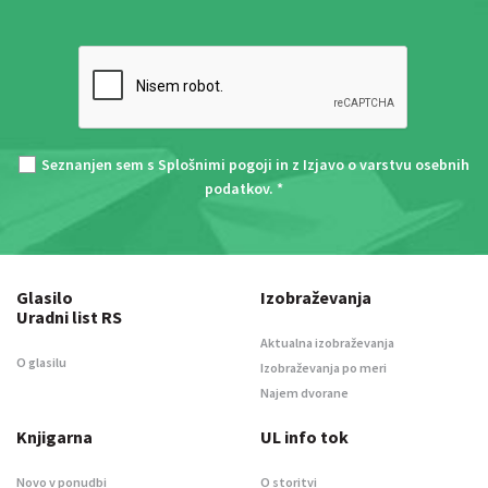
Seznanjen sem s
Splošnimi pogoji
in z
Izjavo o varstvu osebnih
podatkov
. *
Glasilo
Izobraževanja
Uradni list RS
Aktualna izobraževanja
O glasilu
Izobraževanja po meri
Najem dvorane
Knjigarna
UL info tok
Novo v ponudbi
O storitvi