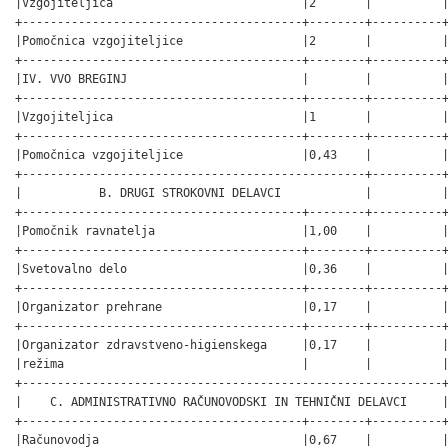
|Vzgojiteljica                           |2       |          |
+----------------------------------------+--------+----------+
|Pomočnica vzgojiteljice                 |2       |          |
+----------------------------------------+--------+----------+
|IV. VVO BREGINJ                         |        |          |
+----------------------------------------+--------+----------+
|Vzgojiteljica                           |1       |          |
+----------------------------------------+--------+----------+
|Pomočnica vzgojiteljice                 |0,43    |          |
+-------------------------------------------------+----------+
|           B. DRUGI STROKOVNI DELAVCI            |          |
+----------------------------------------+--------+----------+
|Pomočnik ravnatelja                     |1,00    |          |
+----------------------------------------+--------+----------+
|Svetovalno delo                         |0,36    |          |
+----------------------------------------+--------+----------+
|Organizator prehrane                    |0,17    |          |
+----------------------------------------+--------+----------+
|Organizator zdravstveno-higienskega     |0,17    |          |
|režima                                  |        |          |
+------------------------------------------------------------+
|    C. ADMINISTRATIVNO RAČUNOVODSKI IN TEHNIČNI DELAVCI     |
+----------------------------------------+--------+----------+
|Računovodja                             |0,67    |          |