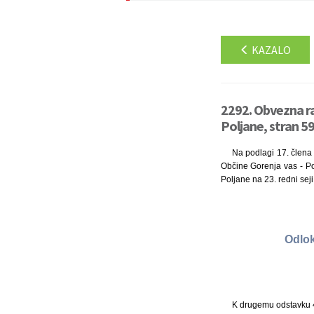
KAZALO
2292. Obvezna r
Poljane, stran 5
Na podlagi 17. člena 
Občine Gorenja vas - Pol
Poljane na 23. redni seji
Odlok
K drugemu odstavku 41