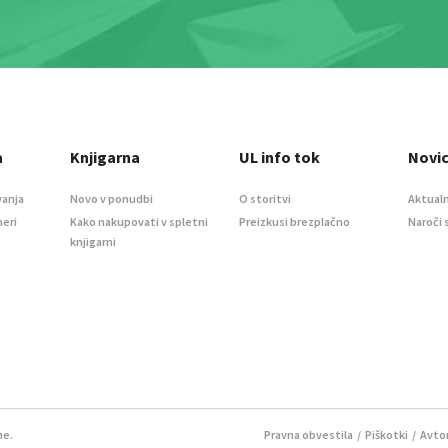
a
Knjigarna
UL info tok
Novi
vanja
Novo v ponudbi
O storitvi
Aktualn
meri
Kako nakupovati v spletni
Preizkusi brezplačno
Naroči 
knjigarni
ne.
Pravna obvestila
/
Piškotki
/ Avtor