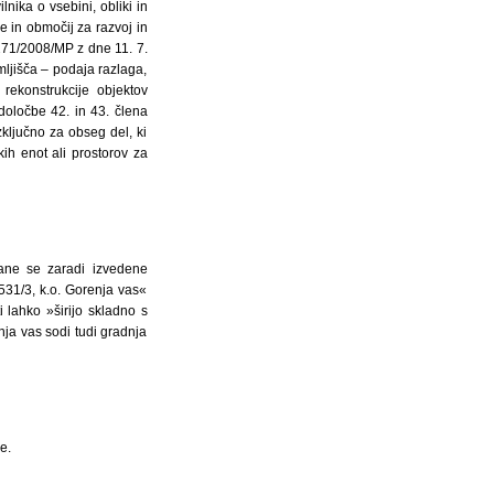
ika o vsebini, obliki in
e in območij za razvoj in
1-271/2008/MP z dne 11. 7.
mljišča – podaja razlaga,
rekonstrukcije objektov
oločbe 42. in 43. člena
ključno za obseg del, ki
ih enot ali prostorov za
ane se zaradi izvedene
31/3, k.o. Gorenja vas«
 lahko »širijo skladno s
ja vas sodi tudi gradnja
e.