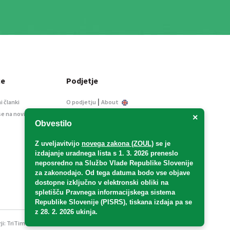
ce
Podjetje
|
i članki
O podjetju
About
se na novice
Kontakt
×
Obvestilo
Informacije javnega
značaja
Z uveljavitvijo
novega zakona (ZOUL)
se je
Oglaševanje
izdajanje uradnega lista s 1. 3. 2026 preneslo
Splošni pogoji
neposredno
na Službo Vlade Republike Slovenije
Izjava o varstvu osebnih
za zakonodajo
. Od tega datuma bodo vse objave
podatkov
dostopne izključno v elektronski obliki na
spletišču Pravnega informacijskega sistema
E-dražbe
Republike Slovenije (PISRS), tiskana izdaja pa se
z 28. 2. 2026 ukinja.
ji:
TriTim spletna agencija
v sodelovanju z 2Mobile