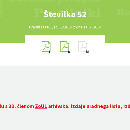
Številka 52
Uradni list RS, št. 52/2014 z dne 11. 7. 2014
du s 33. členom
ZoUL
arhivska. Izdaje uradnega lista, iz