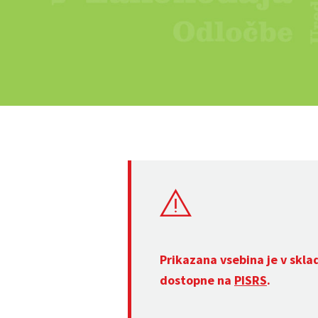
Prikazana vsebina je v skla
dostopne na
PISRS
.