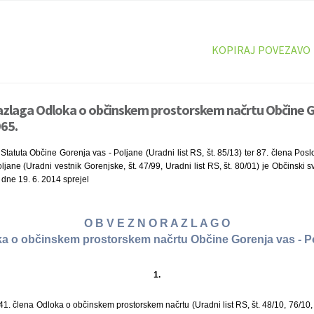
KOPIRAJ POVEZAVO
azlaga Odloka o občinskem prostorskem načrtu Občine Go
965.
Statuta Občine Gorenja vas - Poljane (Uradni list RS, št. 85/13) ter 87. člena Po
jane (Uradni vestnik Gorenjske, št. 47/99, Uradni list RS, št. 80/01) je Občinski 
 dne 19. 6. 2014 sprejel
O B V E Z N O R A Z L A G O
a o občinskem prostorskem načrtu Občine Gorenja vas - P
1.
. člena Odloka o občinskem prostorskem načrtu (Uradni list RS, št. 48/10, 76/10, 8