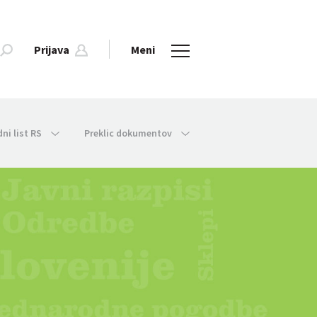
Prijava
Meni
dni list RS
Preklic dokumentov