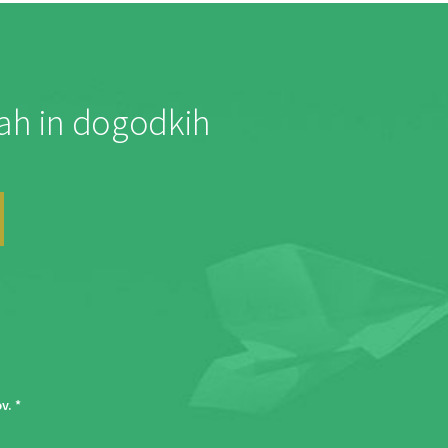
jah in dogodkih
ov
. *