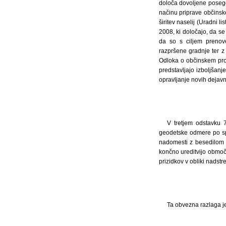
določa dovoljene posege
načinu priprave občinske
širitev naselij (Uradni l
2008, ki določajo, da se
da so s ciljem prenove
razpršene gradnje ter 
Odloka o občinskem pros
predstavljajo izboljšan
opravljanje novih dejavn
V tretjem odstavku 
geodetske odmere po sp
nadomesti z besedilom »
končno ureditvijo območ
prizidkov v obliki nadstr
Ta obvezna razlaga j