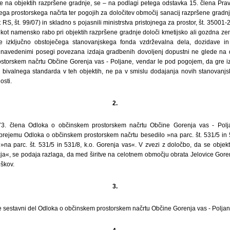
 na objektih razpršene gradnje, se – na podlagi petega odstavka 15. člena Praviln
ga prostorskega načrta ter pogojih za določitev območij sanacij razpršene gradnj
ist RS, št. 99/07) in skladno s pojasnili ministrstva pristojnega za prostor, št. 3500
 kot namensko rabo pri objektih razpršene gradnje določi kmetijsko ali gozdna ze
 izključno obstoječega stanovanjskega fonda vzdrževalna dela, dozidave in 
z navedenimi posegi povezana izdaja gradbenih dovoljenj dopustni ne glede na d
torskem načrtu Občine Gorenja vas - Poljane, vendar le pod pogojem, da gre iz
je bivalnega standarda v teh objektih, ne pa v smislu dodajanja novih stanovanjsk
osti.
2.
73. člena Odloka o občinskem prostorskem načrtu Občine Gorenja vas - Polj
rejemu Odloka o občinskem prostorskem načrtu besedilo »na parc. št. 531/5 in 5
na parc. št. 531/5 in 531/8, k.o. Gorenja vas«. V zvezi z določbo, da se objekti
ja«, se podaja razlaga, da med širitve na celotnem območju obrata Jelovice Goren
eškov.
3.
e sestavni del Odloka o občinskem prostorskem načrtu Občine Gorenja vas - Poljan