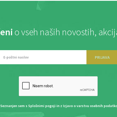
eni
o vseh naših novostih, akci
PRIJAVA
Seznanjen sem s
Splošnimi pogoji
in z
Izjavo o varstvu osebnih podatk