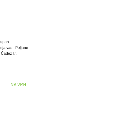
Župan
nja vas - Poljane
 Čadež l.r.
NA VRH