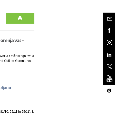
renja vas -
slovnika Občinskega sveta
svet Občine Gorenja vas -
oljane
1/10, 22/11 in 55/11), ki