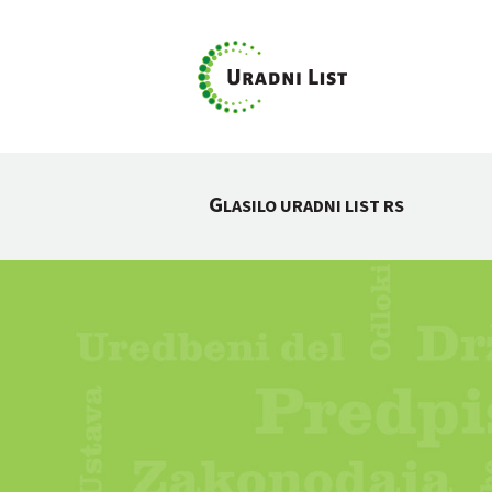
G
LASILO URADNI LIST RS