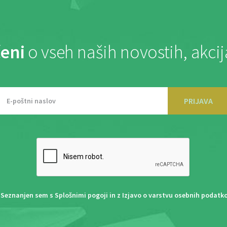
eni
o vseh naših novostih, akci
PRIJAVA
Seznanjen sem s
Splošnimi pogoji
in z
Izjavo o varstvu osebnih podatk