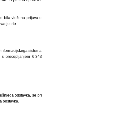
e bila vložena prijava o
anje trte.
oinformacijskega sistema
t s precepljanjem 6.343
rejšnjega odstavka, se pri
ga odstavka.