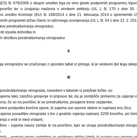
ES) št. 479/2008 o skupni ureditvi trga za vino glede podpornih programov, trgovi
površin ter o izvajanju nadzora v vinskem sektorju (UL L št. 170 z dne 30. 6.
o uredbo Komisije (EU) št. 168/2014 z dne 21. februarja 2014 o spremembi U
ih programih držav članic in njihovega ocenjevanja (UL L št. 54 z dne 22. 2. 2014, s
kov prestrukturiranja vinogradov,
sti izpada dohodka in
ih stroškov prestrukturiranja vinogradov.
II
nja vinogradov se izračunajo z uporabo tabel iz priloge, ki je sestavni del tega sklep
III
restrukturiranje vinograda, navedeni v tabelah iz prejšnje točke, so:
ajema tako založno gnojenje in pripravo tal, da je zemljišče primerno za sajenje vi
na, če so na površini, ki se prestrukturira, posajene trsne cepljenke;
meni postavitev končne opore, ki zajema vse oporne stebre in najmanj eno žico;
zajema posaditev vinograda s trsi z gostoto sajenja najmanj 3200 trsov/ha, pri če
enja v vrsti in med vrstami;
ino – zajema navoz zemlje le na površino, kjer se izvaja prestrukturiranje vinog
;
atnik – pomeni oporo, potrebno za gojitveno obliko latnik, ki zajema vse oporne s