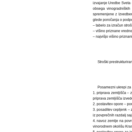
izvajanje Uredbe Sveta (
obsega vinogradniških 
spremenjene z Izvedben
glede poročanja o podporn
– tabelo za izračun stroš
– višino priznane vredno
– najvišjo višino priznan
Stroški prestrukturira
Posamezni ukrepi za p
1. priprava zemljišča – z
priprava zemljišča izvede
2. postavitev opore – po
3. posaditev cepljenk – 
iz povprečnih razdalj saj
4. navoz zemlje na površ
vinorodnem okolišu Kras
5. postavitev opore za l