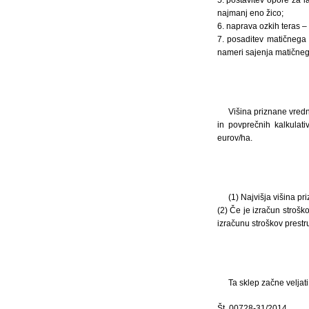
najmanj eno žico;
6. naprava ozkih teras –
7. posaditev matičnega 
nameri sajenja matičnega
Višina priznane vred
in povprečnih kalkulat
eurov/ha.
(1) Najvišja višina p
(2) Če je izračun stroško
izračunu stroškov prestru
Ta sklep začne veljat
Št. 00728-31/2014