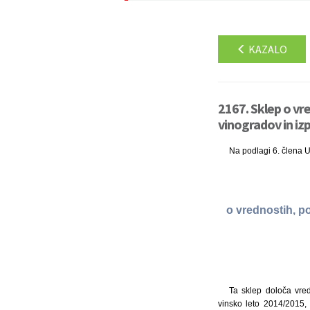
KAZALO
2167. Sklep o vr
vinogradov in iz
Na podlagi 6. člena Ur
o vrednostih, p
Ta sklep določa vred
vinsko leto 2014/2015,