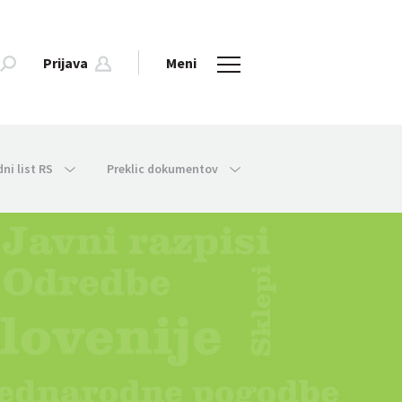
Prijava
Meni
dni list RS
Preklic dokumentov