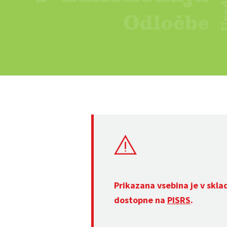
Prikazana vsebina je v skla
dostopne na
PISRS
.