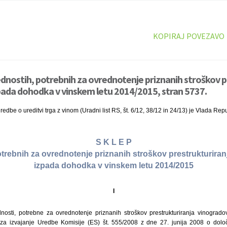
KOPIRAJ POVEZAVO
ednostih, potrebnih za ovrednotenje priznanih stroškov p
pada dohodka v vinskem letu 2014/2015, stran 5737.
edbe o ureditvi trga z vinom (Uradni list RS, št. 6/12, 38/12 in 24/13) je Vlada Rep
S K L E P
otrebnih za ovrednotenje priznanih stroškov prestrukturiran
izpada dohodka v vinskem letu 2014/2015
I
nosti, potrebne za ovrednotenje priznanih stroškov prestrukturiranja vinograd
 za izvajanje Uredbe Komisije (ES) št. 555/2008 z dne 27. junija 2008 o določi