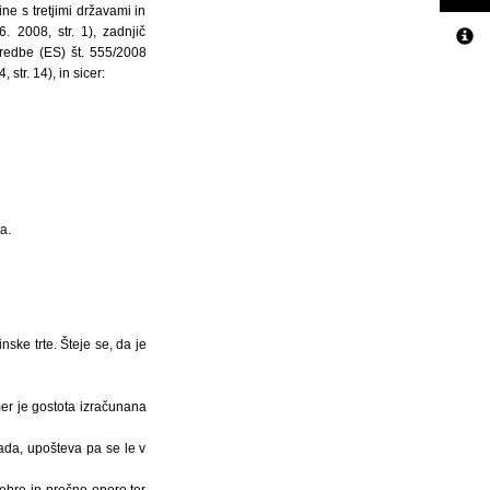
ne s tretjimi državami in
 2008, str. 1), zadnjič
redbe (ES) št. 555/2008
tr. 14), in sicer:
a.
nske trte. Šteje se, da je
mer je gostota izračunana
rada, upošteva pa se le v
tebre in prečno oporo ter