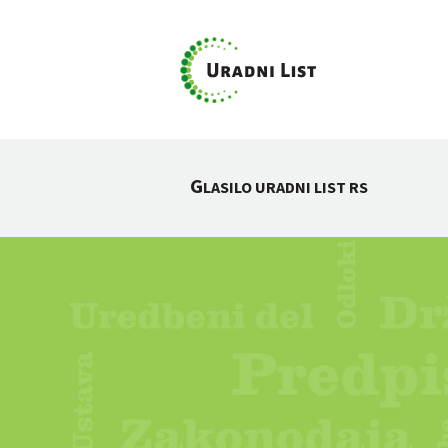
G
LASILO URADNI LIST RS