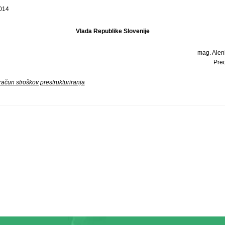
2014
Vlada Republike Slovenije
mag. Alenk
Pre
zračun stroškov prestrukturiranja