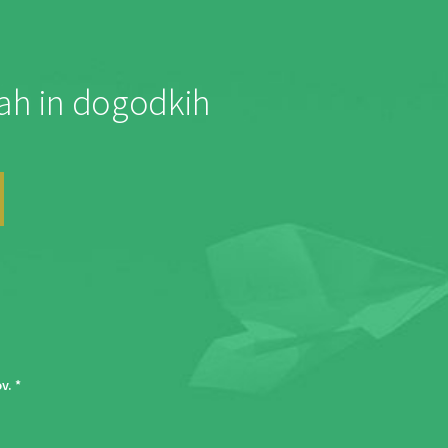
jah in dogodkih
ov
. *