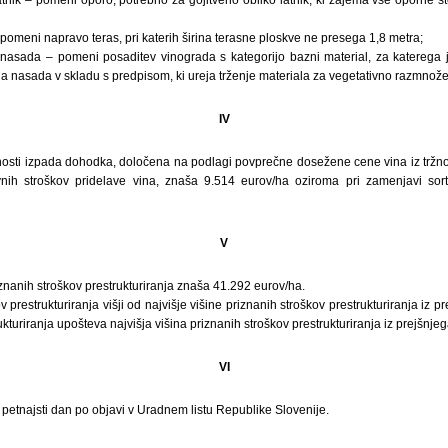
 pomeni napravo teras, pri katerih širina terasne ploskve ne presega 1,8 metra;
nasada – pomeni posaditev vinograda s kategorijo bazni material, za katerega j
 nasada v skladu s predpisom, ki ureja trženje materiala za vegetativno razmnožev
IV
nosti izpada dohodka, določena na podlagi povprečne dosežene cene vina iz tržn
ivnih stroškov pridelave vina, znaša 9.514 eurov/ha oziroma pri zamenjavi sor
V
riznanih stroškov prestrukturiranja znaša 41.292 eurov/ha.
v prestrukturiranja višji od najvišje višine priznanih stroškov prestrukturiranja iz p
kturiranja upošteva najvišja višina priznanih stroškov prestrukturiranja iz prejšnje
VI
i petnajsti dan po objavi v Uradnem listu Republike Slovenije.