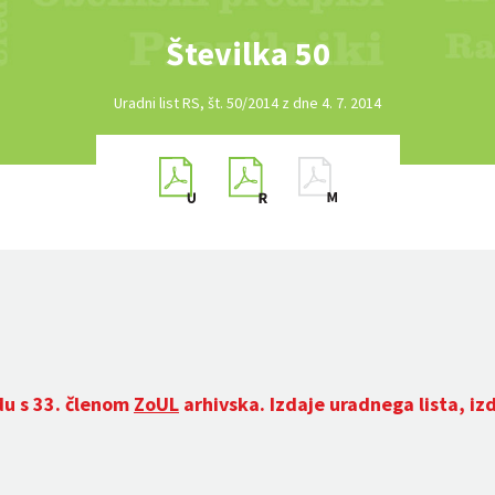
Številka 50
Uradni list RS, št. 50/2014 z dne 4. 7. 2014
du s 33. členom
ZoUL
arhivska. Izdaje uradnega lista, iz