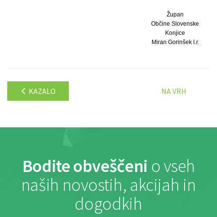
Župan
Občine Slovenske
Konjice
Miran Gorinšek l.r.
KAZALO
NA VRH
Bodite obveščeni
o vseh
naših novostih, akcijah in
dogodkih