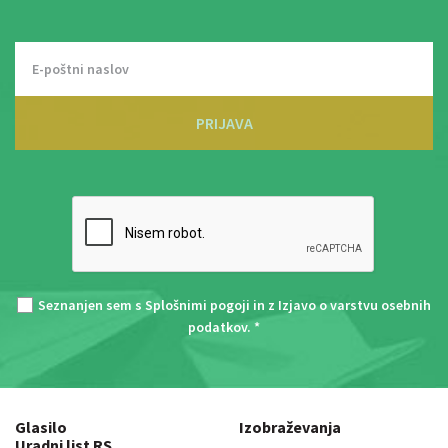
PRIJAVA
Seznanjen sem s
Splošnimi pogoji
in z
Izjavo o varstvu osebnih
podatkov
. *
Glasilo
Izobraževanja
Uradni list RS