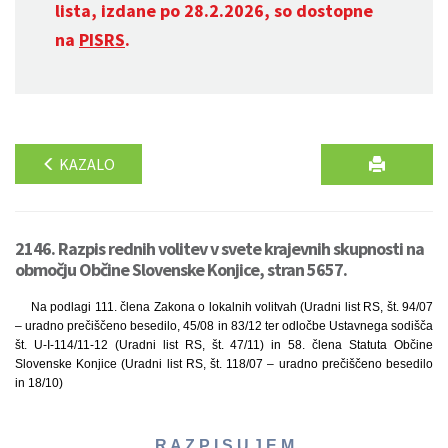
lista, izdane po 28.2.2026, so dostopne
na
PISRS
.
KAZALO
2146. Razpis rednih volitev v svete krajevnih skupnosti na
območju Občine Slovenske Konjice, stran 5657.
Na podlagi 111. člena Zakona o lokalnih volitvah (Uradni list RS, št. 94/07
– uradno prečiščeno besedilo, 45/08 in 83/12 ter odločbe Ustavnega sodišča
št. U-I-114/11-12 (Uradni list RS, št. 47/11) in 58. člena Statuta Občine
Slovenske Konjice (Uradni list RS, št. 118/07 – uradno prečiščeno besedilo
in 18/10)
R A Z P I S U J E M