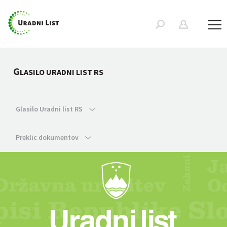
G
LASILO URADNI LIST RS
Glasilo Uradni list RS
Preklic dokumentov