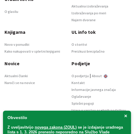
Aktualna izobraževanja
O glasilu
Izobraževanja po meri
Najem dvorane
Knjigarna
UL info tok
Novo v ponudbi
O storitvi
Kako nakupovati v spletni knjigarni
Preizkusi brezplačno
Novice
Podjetje
|
Aktualni članki
O podjetju
About
Naroči se na novice
Kontakt
Informacije javnega značaja
Oglaševanje
Splošni pogoji
Izjava o varstvu osebnih podatkov
×
E-dražbe
Obvestilo
Z uveljavitvijo
novega zakona (ZOUL)
se je
izdajanje uradnega
lista s 1. 3. 2026 preneslo
neposredno
na Službo Vlade