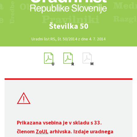
Številka 50
Uradni list RS, št. 50/2014 z dne 4. 7. 2014
Prikazana vsebina je v skladu s 33.
členom
ZoUL
arhivska. Izdaje uradnega