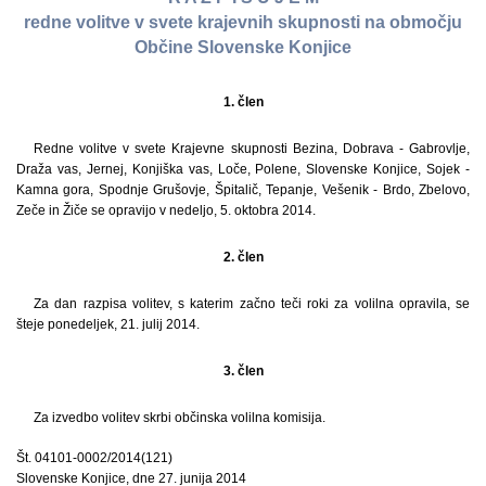
redne volitve v svete krajevnih skupnosti na območju
Občine Slovenske Konjice
1. člen
Redne volitve v svete Krajevne skupnosti Bezina, Dobrava - Gabrovlje,
Draža vas, Jernej, Konjiška vas, Loče, Polene, Slovenske Konjice, Sojek -
Kamna gora, Spodnje Grušovje, Špitalič, Tepanje, Vešenik - Brdo, Zbelovo,
Zeče in Žiče se opravijo v nedeljo, 5. oktobra 2014.
2. člen
Za dan razpisa volitev, s katerim začno teči roki za volilna opravila, se
šteje ponedeljek, 21. julij 2014.
3. člen
Za izvedbo volitev skrbi občinska volilna komisija.
Št. 04101-0002/2014(121)
Slovenske Konjice, dne 27. junija 2014