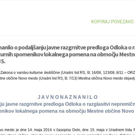
KOPIRAJ POVEZAVO
anilo o podaljšanju javne razgrnitve predloga Odloka o r
turnih spomenikov lokalnega pomena na območju Mestn
5.
Zakona o varstvu kulturne dediščine (Uradni list RS, št. 16/08, 123/08, 8/11 – O
stne občine Novo mesto (Uradni list RS, št. 7/13) Mestna občina Novo mesto objavl
J A V N O N A Z N A N I L O
ju javne razgrnitve predloga Odloka o razglasitvi nepremičn
nikov lokalnega pomena na območju Mestne občine Novo
o mesto je dne 14. maja 2014 v časopisu Delo, dne 15. maja v Uradnem listu RS