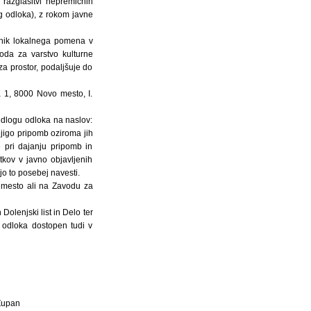
o razglasitvi nepremičnih
 odloka), z rokom javne
menik lokalnega pomena v
oda za varstvo kulturne
a prostor, podaljšuje do
 1, 8000 Novo mesto, I.
edlogu odloka na naslov:
jigo pripomb oziroma jih
 pri dajanju pripomb in
kov v javno objavljenih
ajo to posebej navesti.
 mesto ali na Zavodu za
olenjski list in Delo ter
 odloka dostopen tudi v
Župan