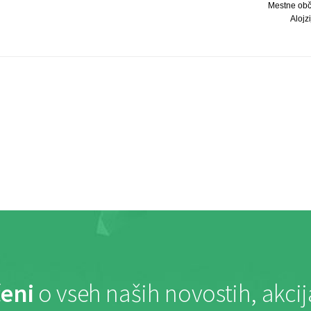
Mestne obč
Alojzi
eni
o vseh naših novostih, akci