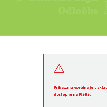
Prikazana vsebina je v skla
dostopne na
PISRS
.