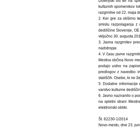
Dolenjski list ter na sp
kulturnih spomenikov l
razgrnitve od 22. maja d
2. Ker gre za obširno t
smislu razpolaganja z 
dediščine Slovenije, OE
vključno 30. avgusta 20
3. Javna razgrnitev pr
nadstropje.
4. V času javne razgrni
Mestna občina Novo mest
podajo ustno na zapisn
predlogov z navedbo im
stališčih. Osebe, ki ne ž
5. Dodatne informacije
varstvo kulturne dedišči
6. Javno naznanilo o pod
na spletni strani Mest
elektronski obliki.
Št. 62230-1/2014
Novo mesto, dne 23. jun