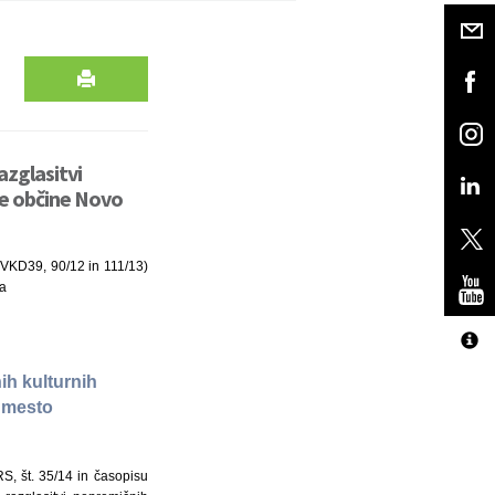
azglasitvi
e občine Novo
RZVKD39, 90/12 in 111/13)
ja
ih kulturnih
 mesto
, št. 35/14 in časopisu