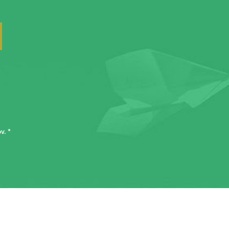
ov
. *