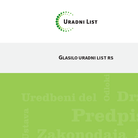
G
LASILO URADNI LIST RS