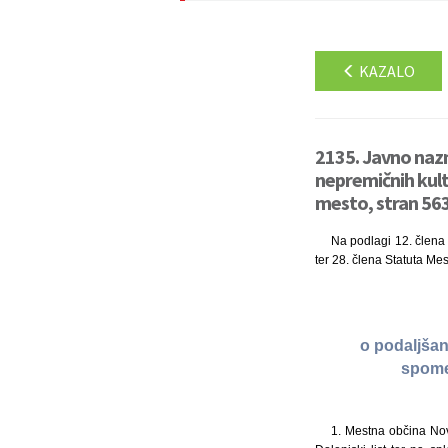
KAZALO
2135. Javno nazn
nepremičnih kul
mesto, stran 563
Na podlagi 12. člena 
ter 28. člena Statuta Me
o podaljšan
spome
1. Mestna občina Nov