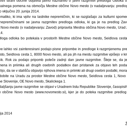
letni strani občine objavila javno naznanilo o javni razgrnitvi predloga Odloka 
okalnega pomena na območju Mestne občine Novo mesto (v nadaljevanju: predlog
o vključno 20. junija 2014.
ematiko, ki ima vpliv na lastnike nepremičnin, ki se razglašajo za kulturni spo
nepremičninami se javna razgrnitev predloga odloka, ki ga je na predlog Zav
 Novo mesto (v nadaljevanju: Zavod) pripravila Mestna občina Novo mesto, Urad z
14.
edloga odloka bo potekala v prostorih Mestne občine Novo mesto, Seidlova cesta
tve lahko vsi zainteresirani podajo pisne pripombe in predloge k razgrnjenemu pr
o, Seidlova cesta 1, 8000 Novo mesto, ali pa jih na mestu razgrnitve vpišejo v kn
ik. Rok za podajo pripomb poteče zadnji dan javne razgrnitve. Šteje se, da je
ena in priimka ali drugih osebnih podatkov dan pristanek za objavo teh podat
elijo, da se v stališču objavijo njihova imena in priimki ali drugi osebni podatki, mor
 dobite na Uradu za prostor Mestne občine Novo mesto, Seidlova cesta 1, Novo
ne Slovenije, OE Novo mesto, Skalickega 1.
aljšanju javne razgrnitve se objavi v Uradnem listu Republike Slovenije, časopisih D
ne občine Novo mesto (www.novomesto.si), kjer je do poteka razgrnitve predlog
ija 2014