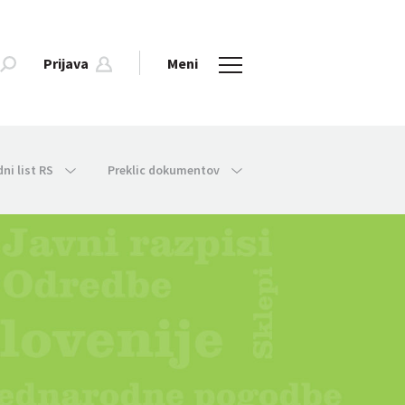
Prijava
Meni
dni list RS
Preklic dokumentov