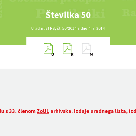
Številka 50
Uradni list RS, št. 50/2014 z dne 4. 7. 2014
du s 33. členom
ZoUL
arhivska. Izdaje uradnega lista, iz