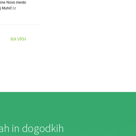
ine Novo mesto
j Muhič l.r.
NA VRH
jah in dogodkih