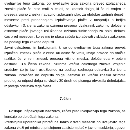
uveljavitve tega zakona, ob uveljavitvi tega zakona preveč izplačanega
zneska plače še niso vrnili v celoti, se znesek dolga, ki še ni vrnjen in
presega višino zneska napačno izplačanih plač za obdobje zadnjih desetih
mesecev pred prenehanjem izplačevanja plače v nasprotju s tretjim
odstavkom 3. člena zakona oziroma presega dvakratnik zakonito določene
osnovne plače javnega uslužbenca oziroma funkcionarja za polni delovni
čas pred mesecem, ko se mu je plača začela izplačevati v skladu z zakonom,
na podlagi tega zakona odpusti.
Javni uslužbenci in funkcionarji, ki so do uveljavitve tega zakona preveč
izplačani znesek plače v celoti ali delno že vrnili, imajo pravico do vračila
razlike, če vrnjeni znesek presega višino zneska, določenega v petem
odstavku 3.a člena zakona, oziroma vračila celotnega zneska vrnjenih
sredstev, če je javni uslužbenec na podlagi sedmega odstavka 3.a člena
zakona upravičen do odpusta dolga. Zahteva za vračilo zneska oziroma
predlog za odpust dolga se vloži v 30 dneh od pisnega obvestila delodajalca
iz prvega odstavka tega člena.
7. člen
Postopki inšpekcijskih nadzorov, začeti pred uveljavitvijo tega zakona, se
končajo po določbah tega zakona.
Predstojnik uporabnika proračuna lahko v dveh mesecih po uveljavitvi tega
zakona vloži pri ministru, pristojnem za sistem plač v javnem sektorju, ugovor