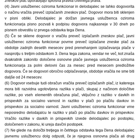
zneskov plač uporabljajo splošna pravila civilnega prava.
(4) Javni uslužbenec oziroma funkcionar in delodajalec se lahko dogovorita
o načinu vračila preveč izplačanih zneskov plač. Dogovor mora biti sklenjen
v pisni obliki. Delodajalec je dolžan javnega uslužbenca oziroma
funkcionarja pisno pozvati k podpisu dogovora najkasneje v 30 dneh po
pisnem obvestilu iz prvega odstavka tega člena.
(5) Če se sklene dogovor o vračilu preveč izplačanih zneskov plač, javni
uslužbenec oziroma funkcionar povrne preveč izplačane zneske plač za
obdobje zadnjih desetih mesecev pred prenehanjem izplačevanja plače v
nasprotju s tretjim odstavkom 3. člena tega zakona, vendar ne več, kot znaša
dvakratnik zakonito določene osnovne plače javnega uslužbenca oziroma
funkcionarja za polni delovni čas za mesec pred mesecem predložitve
dogovora. Če se dogovori obročno odplačevanje, obdobje vračila ne sme biti
daljše od 24 mesecev.
(6) Dogovor vsebuje tudi obračun vračila preveč izplačanih plač, iz katerega
mora biti razvidna ugotovljena razlika v plači, skupaj z načinom določitve
razlike, po vseh elementih obračuna plač, vključno z razliko v davkih in
prispevkih za socialno varnost in razliko v plači po plačilu davkov in
prispevkov za socialno varnost. Javni uslužbenec oziroma funkcionar vrne
neposredno delodajalcu le razliko v plači po plačilu davkov in prispevkov.
Vračilo razlike v davkih in prispevkih izvede delodajalec po postopku,
določenem v zakonu, ki ureja davčni postopek.
(7) Ne glede na določbi tretjega in četrtega odstavka tega člena delodajalec
javnemu uslužbencu dolg odpusti, če je njegova osnovna plača ali drug