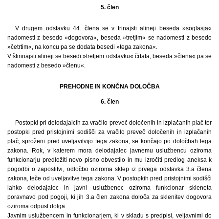
5. člen
V drugem odstavku 44. člena se v trinajsti alineji beseda »soglasja«
nadomesti z besedo »dogovora«, beseda »tretjim« se nadomesti z besedo
»četrtim«, na koncu pa se dodata besedi »tega zakona«.
V štirinajsti alineji se besedi »tretjem odstavku« črtata, beseda »člena« pa se
nadomesti z besedo »členu«.
PREHODNE IN KONČNA DOLOČBA
6. člen
Postopki pri delodajalcih za vračilo preveč določenih in izplačanih plač ter
postopki pred pristojnimi sodišči za vračilo preveč določenih in izplačanih
plač, sproženi pred uveljavitvijo tega zakona, se končajo po določbah tega
zakona. Rok, v katerem mora delodajalec javnemu uslužbencu oziroma
funkcionarju predložiti novo pisno obvestilo in mu izročiti predlog aneksa k
pogodbi o zaposlitvi, odločbo oziroma sklep iz prvega odstavka 3.a člena
zakona, teče od uveljavitve tega zakona. V postopkih pred pristojnimi sodišči
lahko delodajalec in javni uslužbenec oziroma funkcionar skleneta
poravnavo pod pogoji, ki jih 3.a člen zakona določa za sklenitev dogovora
oziroma odpust dolga.
Javnim uslužbencem in funkcionarjem, ki v skladu s predpisi, veljavnimi do