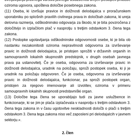
oziroma ugovora, upošteva določbe posebnega zakona.
(11) Oseba, ki izvršuje pravice in dolžnosti delodajalca v proračunskem
uporabniku po splošnih pravilih civilnega prava in določbah zakona, ki ureja
delovna razmerja, odškodninsko odgovarja za škodo, ki je bila povzročena z
določitvijo in izplačilom plač v nasprotju s tretjim odstavkom 3. člena tega
zakona.
(12) Postopke ugotavljanja odškodninske odgovornosti osebe, ki je bila ob
nastanku nezakonitosti oziroma nepravilnosti odgovorna za izvrševanje
pravic in dolžnosti delodajalca, je pristojen sprožiti v državnih organih in
samoupravnih lokalnih skupnostih predstojnik, v drugih osebah javnega
prava pa ustanovitelj. Če je oseba, odgovorna za izvrševanje pravic in
dolžnosti delodajalca, uradnik na položaju, sproži postopek oseba, ki ji je
uradnik na položaju odgovoren. Če je oseba, odgovorna za izvrševanje
pravic in dolžnosti delodajalca, funkcionar, pa sproži postopek organ,
pristojen za njegovo imenovanje ali izvolitev, oziroma v primeru
samoupravnih lokalnih skupnosti predstavniški organ.
(13) Določbe tega člena se uporabljajo tudi za javne uslužbence in
funkcionarje, ki se jim je plača izplačevala v nasprotju s tretjim odstavkom 3.
člena tega zakona in v času ugotovitve neskladnosti določb o plači s tretjim
odstavkom 3. člena tega zakona niso več zaposleni pri delodajalcih v javnem
sektorju.«.
2. člen