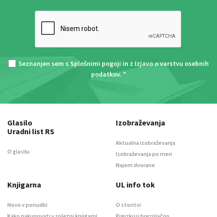
Seznanjen sem s
Splošnimi pogoji
in z
Izjavo o varstvu osebnih
podatkov
. *
Glasilo
Izobraževanja
Uradni list RS
Aktualna izobraževanja
O glasilu
Izobraževanja po meri
Najem dvorane
Knjigarna
UL info tok
Novo v ponudbi
O storitvi
Kako nakupovati v spletni knjigarni
Preizkusi brezplačno