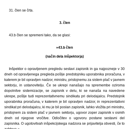
31. člen se črta.
3. člen
43.b člen se spremeni tako, da se glasi:
»43.b člen
(način dela inšpektorja)
Inšpektor o opravljenem pregledu sestavi zapisnik in ga najpozneje v 30
dneh od opravljenega pregleda pošlje predstojniku uporabnika proračuna, v
katerem je bil opravljen nadzor, ministru, pristojnemu za sistem plač v javnem
sektorju, in ustanovitelju. Če se ukrepi nanašajo na spremembe oziroma
dopolnitve sistemizacije, se zapisnik v delu, ki se nanaša na navedene
ukrepe, pošlje tudi reprezentativnemu sindikatu pri delodajalcu. Predstojnik
uporabnika proračuna, v katerem je bil opravljen nadzor, in reprezentativni
sindikat pri delodajalcu, ki mu je bil poslan zapisnik, lahko vložita pri ministru,
pristojnem za sistem plač v javnem sektorju, ugovor zoper zapisnik v osmih
dneh od njegove vročitve. Odločitev o ugovoru postane sestavni del
zapisnika. O ugotovitvah inšpekcijskega nadzora se prijavitelja obvesti, če to
zahteva.«.