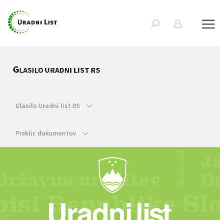
G
LASILO URADNI LIST RS
Glasilo Uradni list RS
Preklic dokumentov