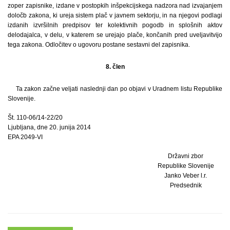
zoper zapisnike, izdane v postopkih inšpekcijskega nadzora nad izvajanjem
določb zakona, ki ureja sistem plač v javnem sektorju, in na njegovi podlagi
izdanih izvršilnih predpisov ter kolektivnih pogodb in splošnih aktov
delodajalca, v delu, v katerem se urejajo plače, končanih pred uveljavitvijo
tega zakona. Odločitev o ugovoru postane sestavni del zapisnika.
8. člen
Ta zakon začne veljati naslednji dan po objavi v Uradnem listu Republike
Slovenije.
Št. 110-06/14-22/20
Ljubljana, dne 20. junija 2014
EPA 2049-VI
Državni zbor
Republike Slovenije
Janko Veber l.r.
Predsednik