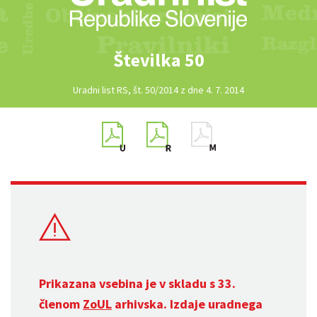
Številka 50
Uradni list RS, št. 50/2014 z dne 4. 7. 2014
Prikazana vsebina je v skladu s 33.
členom
ZoUL
arhivska. Izdaje uradnega