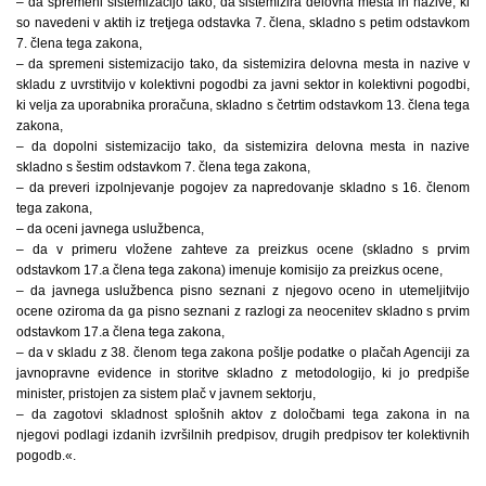
– da spremeni sistemizacijo tako, da sistemizira delovna mesta in nazive, ki
so navedeni v aktih iz tretjega odstavka 7. člena, skladno s petim odstavkom
7. člena tega zakona,
– da spremeni sistemizacijo tako, da sistemizira delovna mesta in nazive v
skladu z uvrstitvijo v kolektivni pogodbi za javni sektor in kolektivni pogodbi,
ki velja za uporabnika proračuna, skladno s četrtim odstavkom 13. člena tega
zakona,
– da dopolni sistemizacijo tako, da sistemizira delovna mesta in nazive
skladno s šestim odstavkom 7. člena tega zakona,
– da preveri izpolnjevanje pogojev za napredovanje skladno s 16. členom
tega zakona,
– da oceni javnega uslužbenca,
– da v primeru vložene zahteve za preizkus ocene (skladno s prvim
odstavkom 17.a člena tega zakona) imenuje komisijo za preizkus ocene,
– da javnega uslužbenca pisno seznani z njegovo oceno in utemeljitvijo
ocene oziroma da ga pisno seznani z razlogi za neocenitev skladno s prvim
odstavkom 17.a člena tega zakona,
– da v skladu z 38. členom tega zakona pošlje podatke o plačah Agenciji za
javnopravne evidence in storitve skladno z metodologijo, ki jo predpiše
minister, pristojen za sistem plač v javnem sektorju,
– da zagotovi skladnost splošnih aktov z določbami tega zakona in na
njegovi podlagi izdanih izvršilnih predpisov, drugih predpisov ter kolektivnih
pogodb.«.