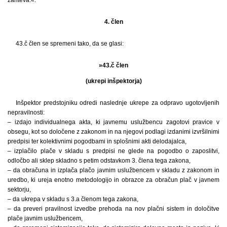
4. člen
43.č člen se spremeni tako, da se glasi:
»43.č člen
(ukrepi inšpektorja)
Inšpektor predstojniku odredi naslednje ukrepe za odpravo ugotovljenih
nepravilnosti:
– izdajo individualnega akta, ki javnemu uslužbencu zagotovi pravice v
obsegu, kot so določene z zakonom in na njegovi podlagi izdanimi izvršilnimi
predpisi ter kolektivnimi pogodbami in splošnimi akti delodajalca,
– izplačilo plače v skladu s predpisi ne glede na pogodbo o zaposlitvi,
odločbo ali sklep skladno s petim odstavkom 3. člena tega zakona,
– da obračuna in izplača plačo javnim uslužbencem v skladu z zakonom in
uredbo, ki ureja enotno metodologijo in obrazce za obračun plač v javnem
sektorju,
– da ukrepa v skladu s 3.a členom tega zakona,
– da preveri pravilnost izvedbe prehoda na nov plačni sistem in določitve
plače javnim uslužbencem,