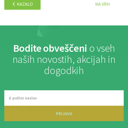
KAZALO
NA VRH
Bodite obveščeni
o vseh
naših novostih, akcijah in
dogodkih
PRIJAVA