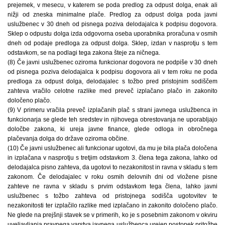
prejemek, v mesecu, v katerem se poda predlog za odpust dolga, enak ali
nižji od zneska minimalne plače. Predlog za odpust dolga poda javni
uslužbenec v 30 dneh od pisnega poziva delodajalca k podpisu dogovora.
Sklep o odpustu dolga izda odgovorna oseba uporabnika proračuna v osmih
dneh od podaje predloga za odpust dolga. Sklep, izdan v nasprotju s tem
odstavkom, se na podlagi tega zakona šteje za ničnega.
(8) Če javni uslužbenec oziroma funkcionar dogovora ne podpiše v 30 dneh
od pisnega poziva delodajalca k podpisu dogovora ali v tem roku ne poda
predloga za odpust dolga, delodajalec s tožbo pred pristojnim sodiščem
zahteva vračilo celotne razlike med preveč izplačano plačo in zakonito
določeno plačo.
(9) V primeru vračila preveč izplačanih plač s strani javnega uslužbenca in
funkcionarja se glede teh sredstev in njihovega obrestovanja ne uporabljajo
določbe zakona, ki ureja javne finance, glede odloga in obročnega
plačevanja dolga do države oziroma občine.
(10) Če javni uslužbenec ali funkcionar ugotovi, da mu je bila plača določena
in izplačana v nasprotju s tretjim odstavkom 3. člena tega zakona, lahko od
delodajalca pisno zahteva, da ugotovi to nezakonitost in ravna v skladu s tem
zakonom. Če delodajalec v roku osmih delovnih dni od vložene pisne
zahteve ne ravna v skladu s prvim odstavkom tega člena, lahko javni
uslužbenec s tožbo zahteva od pristojnega sodišča ugotovitev te
nezakonitosti ter izplačilo razlike med izplačano in zakonito določeno plačo.
Ne glede na prejšnji stavek se v primerih, ko je s posebnim zakonom v okviru
uveljavljanja pravnega varstva javnega uslužbenca urejen postopek pritožbe