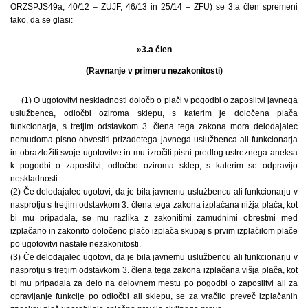
ORZSPJS49a, 40/12 – ZUJF, 46/13 in 25/14 – ZFU) se 3.a člen spremeni
tako, da se glasi:
»3.a člen
(Ravnanje v primeru nezakonitosti)
(1) O ugotovitvi neskladnosti določb o plači v pogodbi o zaposlitvi javnega
uslužbenca, odločbi oziroma sklepu, s katerim je določena plača
funkcionarja, s tretjim odstavkom 3. člena tega zakona mora delodajalec
nemudoma pisno obvestiti prizadetega javnega uslužbenca ali funkcionarja
in obrazložiti svoje ugotovitve in mu izročiti pisni predlog ustreznega aneksa
k pogodbi o zaposlitvi, odločbo oziroma sklep, s katerim se odpravijo
neskladnosti.
(2) Če delodajalec ugotovi, da je bila javnemu uslužbencu ali funkcionarju v
nasprotju s tretjim odstavkom 3. člena tega zakona izplačana nižja plača, kot
bi mu pripadala, se mu razlika z zakonitimi zamudnimi obrestmi med
izplačano in zakonito določeno plačo izplača skupaj s prvim izplačilom plače
po ugotovitvi nastale nezakonitosti.
(3) Če delodajalec ugotovi, da je bila javnemu uslužbencu ali funkcionarju v
nasprotju s tretjim odstavkom 3. člena tega zakona izplačana višja plača, kot
bi mu pripadala za delo na delovnem mestu po pogodbi o zaposlitvi ali za
opravljanje funkcije po odločbi ali sklepu, se za vračilo preveč izplačanih