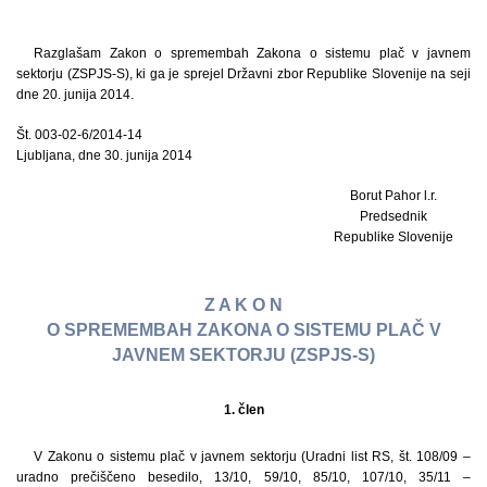
Razglašam Zakon o spremembah Zakona o sistemu plač v javnem
sektorju (ZSPJS-S), ki ga je sprejel Državni zbor Republike Slovenije na seji
dne 20. junija 2014.
Št. 003-02-6/2014-14
Ljubljana, dne 30. junija 2014
Borut Pahor l.r.
Predsednik
Republike Slovenije
Z A K O N
O SPREMEMBAH ZAKONA O SISTEMU PLAČ V
JAVNEM SEKTORJU (ZSPJS-S)
1. člen
V Zakonu o sistemu plač v javnem sektorju (Uradni list RS, št. 108/09 –
uradno prečiščeno besedilo, 13/10, 59/10, 85/10, 107/10, 35/11 –