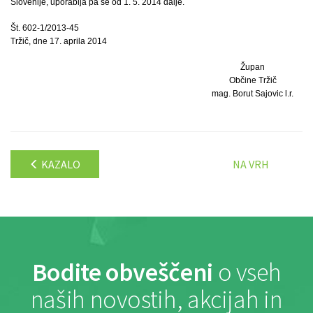
Slovenije, uporablja pa se od 1. 5. 2014 dalje.
Št. 602-1/2013-45
Tržič, dne 17. aprila 2014
Župan
Občine Tržič
mag. Borut Sajovic l.r.
KAZALO
NA VRH
Bodite obveščeni
o vseh
naših novostih, akcijah in