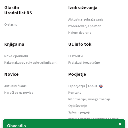
Glasilo
Izobraževanja
Uradni list RS
Aktualna izobraževanja
O glasilu
Izobraževanja po meri
Najem dvorane
Knjigarna
UL info tok
Novo v ponudbi
O storitvi
Kako nakupovati v spletni knjigarni
Preizkusi brezplačno
Novice
Podjetje
|
Aktualni članki
O podjetju
About
Naroči se na novice
Kontakt
Informacije javnega značaja
Oglaševanje
Splošni pogoji
Izjava o varstvu osebnih podatkov
×
E-dražbe
Obvestilo