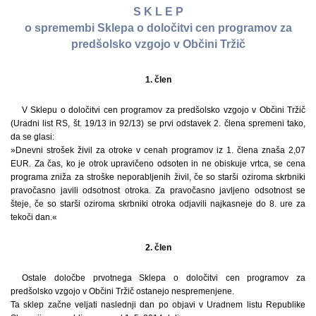
S K L E P
o spremembi Sklepa o določitvi cen programov za
predšolsko vzgojo v Občini Tržič
1. člen
V Sklepu o določitvi cen programov za predšolsko vzgojo v Občini Tržič
(Uradni list RS, št. 19/13 in 92/13) se prvi odstavek 2. člena spremeni tako,
da se glasi:
»Dnevni strošek živil za otroke v cenah programov iz 1. člena znaša 2,07
EUR. Za čas, ko je otrok upravičeno odsoten in ne obiskuje vrtca, se cena
programa zniža za stroške neporabljenih živil, če so starši oziroma skrbniki
pravočasno javili odsotnost otroka. Za pravočasno javljeno odsotnost se
šteje, če so starši oziroma skrbniki otroka odjavili najkasneje do 8. ure za
tekoči dan.«
2. člen
Ostale določbe prvotnega Sklepa o določitvi cen programov za
predšolsko vzgojo v Občini Tržič ostanejo nespremenjene.
Ta sklep začne veljati naslednji dan po objavi v Uradnem listu Republike