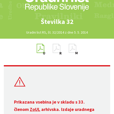
Številka 32
Uradni list RS, št. 32/2014 z dne 5. 5. 2014
Prikazana vsebina je v skladu s 33.
členom
ZoUL
arhivska. Izdaje uradnega