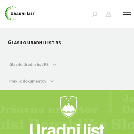
G
LASILO URADNI LIST RS
Glasilo Uradni list RS
Preklic dokumentov