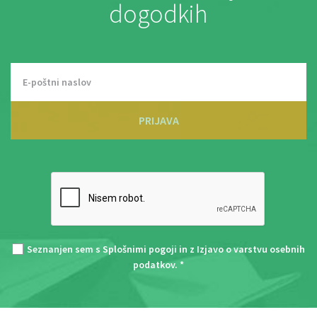
dogodkih
PRIJAVA
Seznanjen sem s
Splošnimi pogoji
in z
Izjavo o varstvu osebnih
podatkov
. *