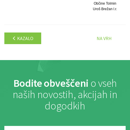
Občine Tolmin
Uroš Brežan l.r.
KAZALO
NA VRH
Bodite obveščeni
o vseh
naših novostih, akcijah in
dogodkih