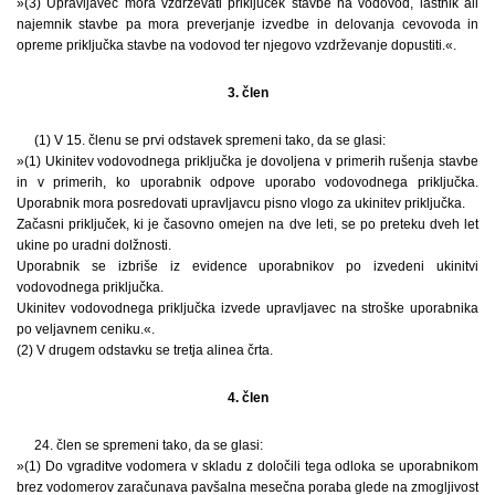
»(3) Upravljavec mora vzdrževati priključek stavbe na vodovod, lastnik ali
najemnik stavbe pa mora preverjanje izvedbe in delovanja cevovoda in
opreme priključka stavbe na vodovod ter njegovo vzdrževanje dopustiti.«.
3. člen
(1) V 15. členu se prvi odstavek spremeni tako, da se glasi:
»(1) Ukinitev vodovodnega priključka je dovoljena v primerih rušenja stavbe
in v primerih, ko uporabnik odpove uporabo vodovodnega priključka.
Uporabnik mora posredovati upravljavcu pisno vlogo za ukinitev priključka.
Začasni priključek, ki je časovno omejen na dve leti, se po preteku dveh let
ukine po uradni dolžnosti.
Uporabnik se izbriše iz evidence uporabnikov po izvedeni ukinitvi
vodovodnega priključka.
Ukinitev vodovodnega priključka izvede upravljavec na stroške uporabnika
po veljavnem ceniku.«.
(2) V drugem odstavku se tretja alinea črta.
4. člen
24. člen se spremeni tako, da se glasi:
»(1) Do vgraditve vodomera v skladu z določili tega odloka se uporabnikom
brez vodomerov zaračunava pavšalna mesečna poraba glede na zmogljivost