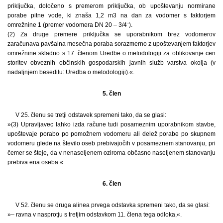
priključka, določeno s premerom priključka, ob upoštevanju normirane
porabe pitne vode, ki znaša 1,2 m3 na dan za vodomer s faktorjem
omrežnine 1 (premer vodomera DN 20 – 3/4¨).
(2) Za druge premere priključka se uporabnikom brez vodomerov
zaračunava pavšalna mesečna poraba sorazmerno z upoštevanjem faktorjev
omrežnine skladno s 17. členom Uredbe o metodologiji za oblikovanje cen
storitev obveznih občinskih gospodarskih javnih služb varstva okolja (v
nadaljnjem besedilu: Uredba o metodologiji).«.
5. člen
V 25. členu se tretji odstavek spremeni tako, da se glasi:
»(3) Upravljavec lahko izda račune tudi posameznim uporabnikom stavbe,
upoštevaje porabo po pomožnem vodomeru ali delež porabe po skupnem
vodomeru glede na število oseb prebivajočih v posameznem stanovanju, pri
čemer se šteje, da v nenaseljenem oziroma občasno naseljenem stanovanju
prebiva ena oseba.«.
6. člen
V 52. členu se druga alinea prvega odstavka spremeni tako, da se glasi:
»– ravna v nasprotju s tretjim odstavkom 11. člena tega odloka,«.