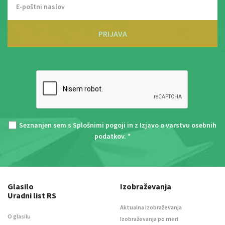
PRIJAVA
Seznanjen sem s
Splošnimi pogoji
in z
Izjavo o varstvu osebnih
podatkov
. *
Glasilo
Izobraževanja
Uradni list RS
Aktualna izobraževanja
O glasilu
Izobraževanja po meri