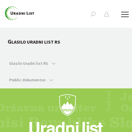
G
LASILO URADNI LIST RS
Glasilo Uradni list RS
Preklic dokumentov