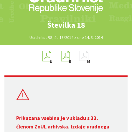
Številka 18
Uradni list RS, št. 18/2014 z dne 14. 3. 2014
Prikazana vsebina je v skladu s 33.
členom
ZoUL
arhivska. Izdaje uradnega