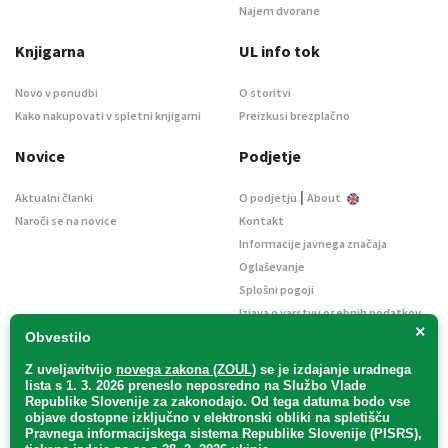
Najem dvorane
Knjigarna
UL info tok
Novo v ponudbi
O storitvi
Kako nakupovati v spletni knjigarni
Preizkusi brezplačno
Novice
Podjetje
|
Aktualni članki
O podjetju
About
Naroči se na novice
Kontakt
Informacije javnega značaja
Oglaševanje
Splošni pogoji
Izjava o varstvu osebnih podatkov
×
E-dražbe
Obvestilo
Z uveljavitvijo
novega zakona (ZOUL)
se je
izdajanje uradnega
lista s 1. 3. 2026 preneslo
neposredno
na Službo Vlade
Republike Slovenije za zakonodajo
. Od tega datuma bodo vse
objave dostopne izključno v elektronski obliki na spletišču
Pravnega informacijskega sistema Republike Slovenije (PISRS),
Uradni list d. o. o. – v likvidaciji / Vse pravice pridržane.