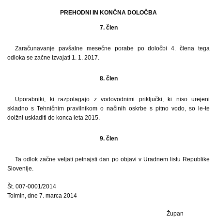
PREHODNI IN KONČNA DOLOČBA
7. člen
Zaračunavanje pavšalne mesečne porabe po določbi 4. člena tega
odloka se začne izvajati 1. 1. 2017.
8. člen
Uporabniki, ki razpolagajo z vodovodnimi priključki, ki niso urejeni
skladno s Tehničnim pravilnikom o načinih oskrbe s pitno vodo, so le-te
dolžni uskladiti do konca leta 2015.
9. člen
Ta odlok začne veljati petnajsti dan po objavi v Uradnem listu Republike
Slovenije.
Št. 007-0001/2014
Tolmin, dne 7. marca 2014
Župan