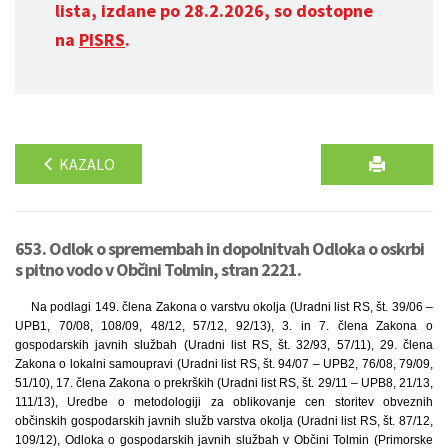
lista, izdane po 28.2.2026, so dostopne
na
PISRS
.
KAZALO
653. Odlok o spremembah in dopolnitvah Odloka o oskrbi
s pitno vodo v Občini Tolmin, stran 2221.
Na podlagi 149. člena Zakona o varstvu okolja (Uradni list RS, št. 39/06 –
UPB1, 70/08, 108/09, 48/12, 57/12, 92/13), 3. in 7. člena Zakona o
gospodarskih javnih službah (Uradni list RS, št. 32/93, 57/11), 29. člena
Zakona o lokalni samoupravi (Uradni list RS, št. 94/07 – UPB2, 76/08, 79/09,
51/10), 17. člena Zakona o prekrških (Uradni list RS, št. 29/11 – UPB8, 21/13,
111/13), Uredbe o metodologiji za oblikovanje cen storitev obveznih
občinskih gospodarskih javnih služb varstva okolja (Uradni list RS, št. 87/12,
109/12), Odloka o gospodarskih javnih službah v Občini Tolmin (Primorske