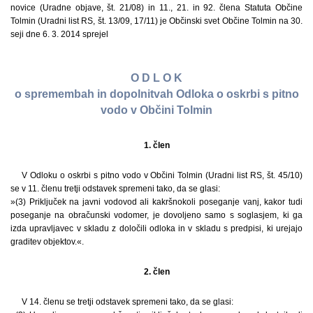
novice (Uradne objave, št. 21/08) in 11., 21. in 92. člena Statuta Občine
Tolmin (Uradni list RS, št. 13/09, 17/11) je Občinski svet Občine Tolmin na 30.
seji dne 6. 3. 2014 sprejel
O D L O K
o spremembah in dopolnitvah Odloka o oskrbi s pitno
vodo v Občini Tolmin
1. člen
V Odloku o oskrbi s pitno vodo v Občini Tolmin (Uradni list RS, št. 45/10)
se v 11. členu tretji odstavek spremeni tako, da se glasi:
»(3) Priključek na javni vodovod ali kakršnokoli poseganje vanj, kakor tudi
poseganje na obračunski vodomer, je dovoljeno samo s soglasjem, ki ga
izda upravljavec v skladu z določili odloka in v skladu s predpisi, ki urejajo
graditev objektov.«.
2. člen
V 14. členu se tretji odstavek spremeni tako, da se glasi: