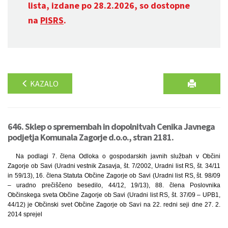
lista, izdane po 28.2.2026, so dostopne
na
PISRS
.
KAZALO
646. Sklep o spremembah in dopolnitvah Cenika Javnega
podjetja Komunala Zagorje d.o.o., stran 2181.
Na podlagi 7. člena Odloka o gospodarskih javnih službah v Občini
Zagorje ob Savi (Uradni vestnik Zasavja, št. 7/2002, Uradni list RS, št. 34/11
in 59/13), 16. člena Statuta Občine Zagorje ob Savi (Uradni list RS, št. 98/09
– uradno prečiščeno besedilo, 44/12, 19/13), 88. člena Poslovnika
Občinskega sveta Občine Zagorje ob Savi (Uradni list RS, št. 37/09 – UPB1,
44/12) je Občinski svet Občine Zagorje ob Savi na 22. redni seji dne 27. 2.
2014 sprejel