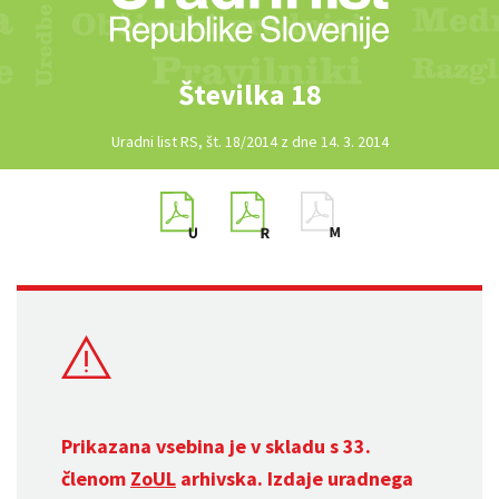
Številka 18
Uradni list RS, št. 18/2014 z dne 14. 3. 2014
Prikazana vsebina je v skladu s 33.
členom
ZoUL
arhivska. Izdaje uradnega