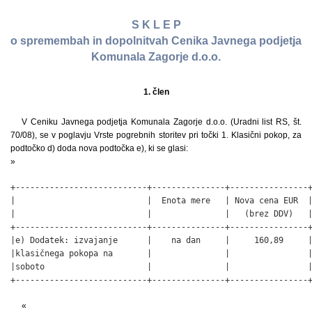
S K L E P
o spremembah in dopolnitvah Cenika Javnega podjetja
Komunala Zagorje d.o.o.
1. člen
V Ceniku Javnega podjetja Komunala Zagorje d.o.o. (Uradni list RS, št.
70/08), se v poglavju Vrste pogrebnih storitev pri točki 1. Klasični pokop, za
podtočko d) doda nova podtočka e), ki se glasi:
»
+---------------------------+---------------+----------------+
|                           |  Enota mere   | Nova cena EUR  |
|                           |               |   (brez DDV)   |
+---------------------------+---------------+----------------+
|e) Dodatek: izvajanje      |    na dan     |     160,89     |
|klasičnega pokopa na       |               |                |
|soboto                     |               |                |
+---------------------------+---------------+----------------
«