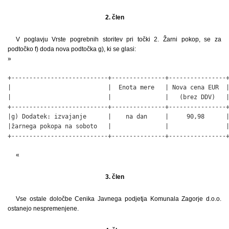
2. člen
V poglavju Vrste pogrebnih storitev pri točki 2. Žarni pokop, se za
podtočko f) doda nova podtočka g), ki se glasi:
»
+---------------------------+---------------+----------------+
|                           |  Enota mere   | Nova cena EUR  |
|                           |               |   (brez DDV)   |
+---------------------------+---------------+----------------+
|g) Dodatek: izvajanje      |    na dan     |     90,98      |
|žarnega pokopa na soboto   |               |                |
+---------------------------+---------------+----------------
«
3. člen
Vse ostale določbe Cenika Javnega podjetja Komunala Zagorje d.o.o.
ostanejo nespremenjene.