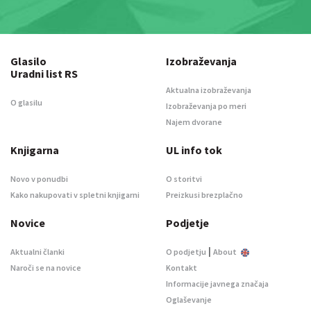
Glasilo
Izobraževanja
Uradni list RS
Aktualna izobraževanja
O glasilu
Izobraževanja po meri
Najem dvorane
Knjigarna
UL info tok
Novo v ponudbi
O storitvi
Kako nakupovati v spletni knjigarni
Preizkusi brezplačno
Novice
Podjetje
|
Aktualni članki
O podjetju
About
Naroči se na novice
Kontakt
Informacije javnega značaja
Oglaševanje