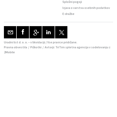
Splošni pogoji
Izjava o varstvu osebnih podatkov
E-dražbe
Uradni list d. o. o. – v likvidaciji / Vse pravice pridržane.
Pravna obvestila
/
Piškotki
/ Avtorji:
TriTim spletna agencija
v sodelovanju z
2Mobile