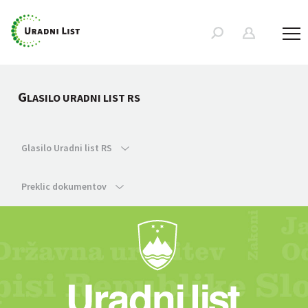
G
LASILO URADNI LIST RS
Glasilo Uradni list RS
Preklic dokumentov