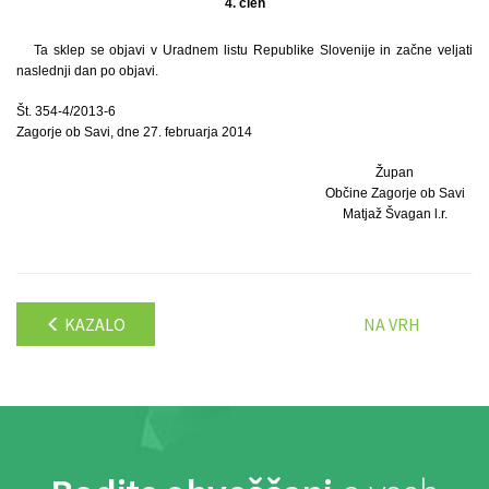
4. člen
Ta sklep se objavi v Uradnem listu Republike Slovenije in začne veljati
naslednji dan po objavi.
Št. 354-4/2013-6
Zagorje ob Savi, dne 27. februarja 2014
Župan
Občine Zagorje ob Savi
Matjaž Švagan l.r.
KAZALO
NA VRH