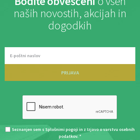
Bodite obveščeni
o vseh
naših novostih, akcijah in
dogodkih
PRIJAVA
Seznanjen sem s
Splošnimi pogoji
in z
Izjavo o varstvu osebnih
podatkov
. *