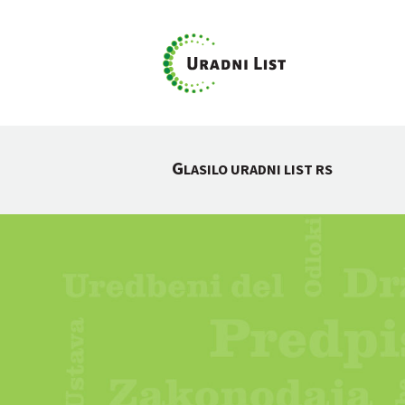
G
LASILO URADNI LIST RS