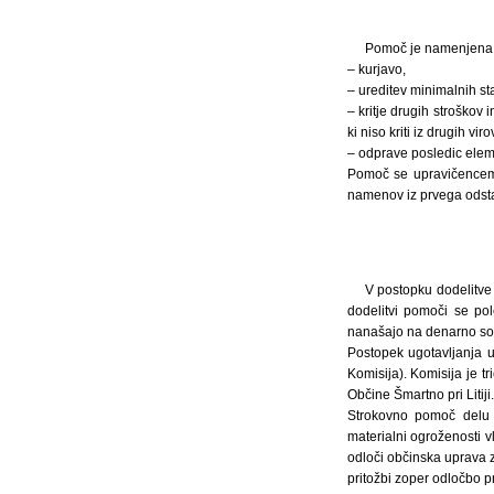
Pomoč je namenjena 
– kurjavo,
– ureditev minimalnih st
– kritje drugih stroškov
ki niso kriti iz drugih v
– odprave posledic elem
Pomoč se upravičencem d
namenov iz prvega odsta
V postopku dodelitve 
dodelitvi pomoči se pol
nanašajo na denarno so
Postopek ugotavljanja u
Komisija). Komisija je t
Občine Šmartno pri Litiji
Strokovno pomoč delu 
materialni ogroženosti v
odloči občinska uprava z
pritožbi zoper odločbo p