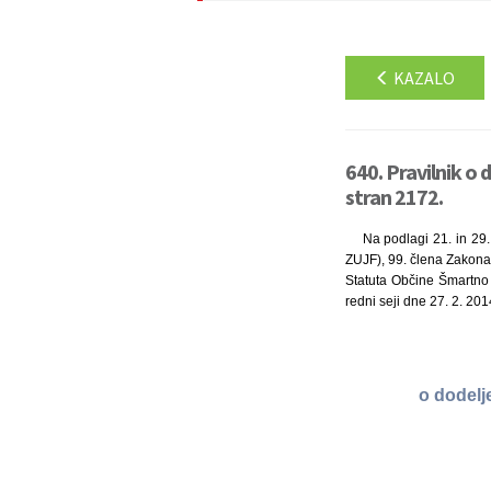
KAZALO
640. Pravilnik o 
stran 2172.
Na podlagi 21. in 29.
ZUJF), 99. člena Zakona 
Statuta Občine Šmartno pr
redni seji dne 27. 2. 201
o dodelj