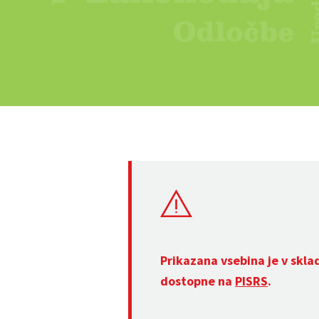
Prikazana vsebina je v skla
dostopne na
PISRS
.