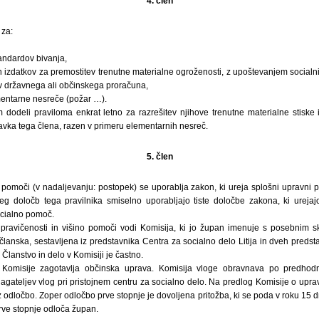
4. člen
za:
andardov bivanja,
 in izdatkov za premostitev trenutne materialne ogroženosti, z upoštevanjem social
irov državnega ali občinskega proračuna,
entarne nesreče (požar …).
odeli praviloma enkrat letno za razrešitev njihove trenutne materialne stiske
vka tega člena, razen v primeru elementarnih nesreč.
5. člen
pomoči (v nadaljevanju: postopek) se uporablja zakon, ki ureja splošni upravni p
eg določb tega pravilnika smiselno uporabljajo tiste določbe zakona, ki urejaj
cialno pomoč.
pravičenosti in višino pomoči vodi Komisija, ki jo župan imenuje s posebnim s
ričlanska, sestavljena iz predstavnika Centra za socialno delo Litija in dveh pred
. Članstvo in delo v Komisiji je častno.
Komisije zagotavlja občinska uprava. Komisija vloge obravnava po predhodni
lagateljev vlog pri pristojnem centru za socialno delo. Na predlog Komisije o uprav
 odločbo. Zoper odločbo prve stopnje je dovoljena pritožba, ki se poda v roku 15 d
rve stopnje odloča župan.