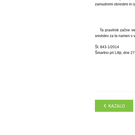
zamudnimi obrestmi in iz
Ta pravilnik začne ve
sredstev za ta namen v v
Št. 843-1/2014
Šmartno pri Litiji, dne 2
KAZALO