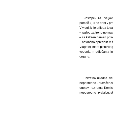
Postopek za uveljav
pomoči«, ki se dobi v pros
V vlogi, ki je priloga teg
– razlog za trenutno mate
– za kakšen namen potr
– natančno opredeliti viši
Vlagatelj mora pisni vlog
vodenja in odločanja i
organu.
Enkratna izredna de
neposredno upravičencu
ugotovi, oziroma Komis
neposredno izvajalcu, s