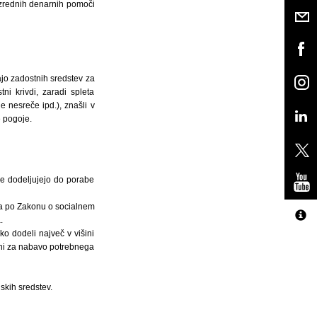
 izrednih denarnih pomoči
majo zadostnih sredstev za
ni krivdi, zaradi spleta
e nesreče ipd.), znašli v
e pogoje.
se dodeljujejo do porabe
a po Zakonu o socialnem
.
o dodeli največ v višini
ni za nabavo potrebnega
skih sredstev.