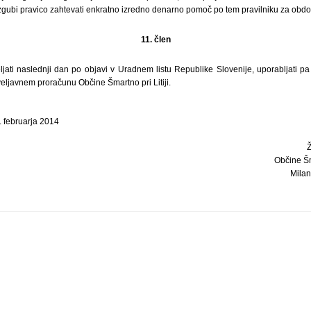
gubi pravico zahtevati enkratno izredno denarno pomoč po tem pravilniku za obdob
11. člen
ljati naslednji dan po objavi v Uradnem listu Republike Slovenije, uporabljati p
eljavnem proračunu Občine Šmartno pri Litiji.
7. februarja 2014
Občine Šma
Milan 