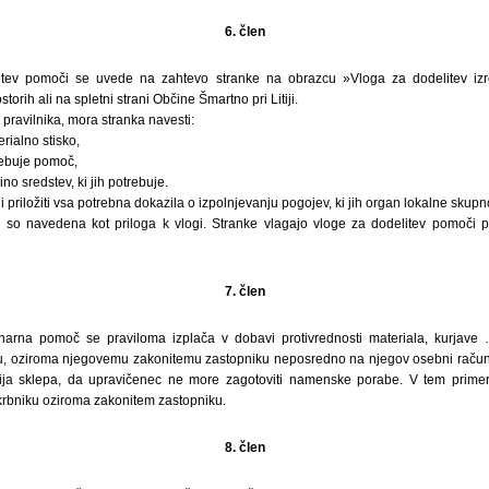
6. člen
itev pomoči se uvede na zahtevo stranke na obrazcu »Vloga za dodelitev iz
torih ali na spletni strani Občine Šmartno pri Litiji.
a pravilnika, mora stranka navesti:
rialno stisko,
ebuje pomoč,
no sredstev, ki jih potrebuje.
i priložiti vsa potrebna dokazila o izpolnjevanju pogojev, ki jih organ lokalne skup
n so navedena kot priloga k vlogi. Stranke vlagajo vloge za dodelitev pomoči p
7. člen
narna pomoč se praviloma izplača v dobavi protivrednosti materiala, kurjave 
, oziroma njegovemu zakonitemu zastopniku neposredno na njegov osebni račun, 
ija sklepa, da upravičenec ne more zagotoviti namenske porabe. V tem prime
krbniku oziroma zakonitem zastopniku.
8. člen