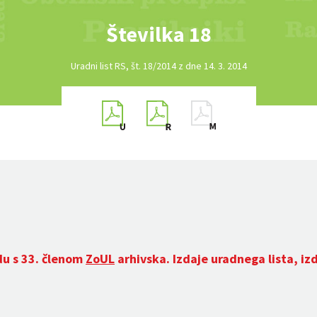
Številka 18
Uradni list RS, št. 18/2014 z dne 14. 3. 2014
du s 33. členom
ZoUL
arhivska. Izdaje uradnega lista, iz