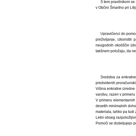
S tem pravilnikom se 
v Občini Šmartno pri Litiji
Upravičenci do pomoči 
preživljanje, izkoristi
neugodnih okoliščin (dol
takšnem položaju, da ne 
Sredstva za enkratne
predvidenih proračunski
Višina enkratne izredn
varstvu, razen v primer
V primeru elementarnih 
desetih minimalnih doh
materiala, lahko pa tudi 
Letni obseg razpoložljivi
Pomoči se dodeljujejo p