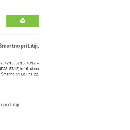
martno pri Litiji,
09, 42/10, 51/10, 40/12 –
UPJS, 57/12) in 16. člena
 Šmartno pri Litiji na 22.
ri Litiji