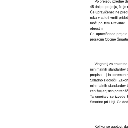
Po prejetju izredne d
45 dni po prejetju, če j
Če upravičenec ne predl
roka v celoti vrniti pri
moči po tem Pravilniku
obrestmi.
Če upravičenec prejete
proračun Občine Šmartno p
Vlagatelj za enkratno
minimalnih standardov b
prepisa …) in obremenitve
Skladno z določili Zako
minimalnih standardov b
cen življenjskih potrebšč
Ta omejitev se izvede 
Šmartno pri Litiji. Če d
Kolikor se ugotovi, da