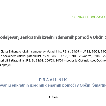
KOPIRAJ POVEZAVO
dodeljevanju enkratnih izrednih denarnih pomoči v Občini Š
 člena Zakona o lokalni samoupravi (Uradni list RS, št. 94/07 – UPB2, 76/08, 79/
o socialnem varstvu (Uradni list RS, št. 3/07 – UPB2, 61/10 – ZSVarPre, 62/10 – Z
i Litiji (Uradni list RS, št. 33/03, 106/03, 34/04 – popr.) je Občinski svet Občine
4 sprejel
P R A V I L N I K
evanju enkratnih izrednih denarnih pomoči v Občini Šmartno p
1. člen