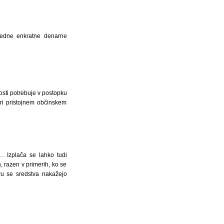
redne enkratne denarne
nosti potrebuje v postopku
ri pristojnem občinskem
… Izplača se lahko tudi
razen v primerih, ko se
ru se sredstva nakažejo