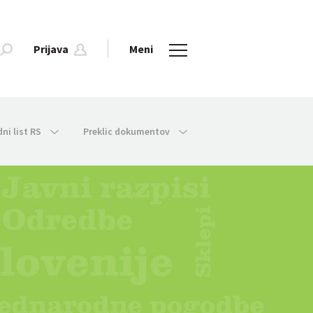
Prijava
Meni
dni list RS
Preklic dokumentov