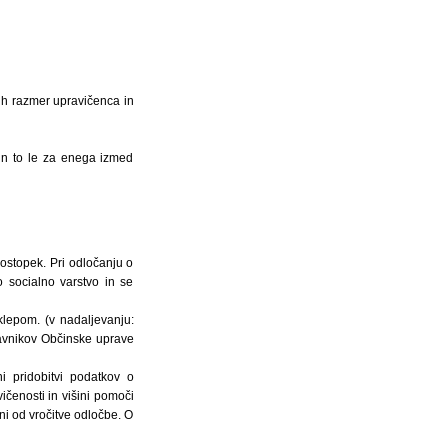
nih razmer upravičenca in
 in to le za enega izmed
ostopek. Pri odločanju o
o socialno varstvo in se
klepom. (v nadaljevanju:
stavnikov Občinske uprave
 pridobitvi podatkov o
ičenosti in višini pomoči
ni od vročitve odločbe. O