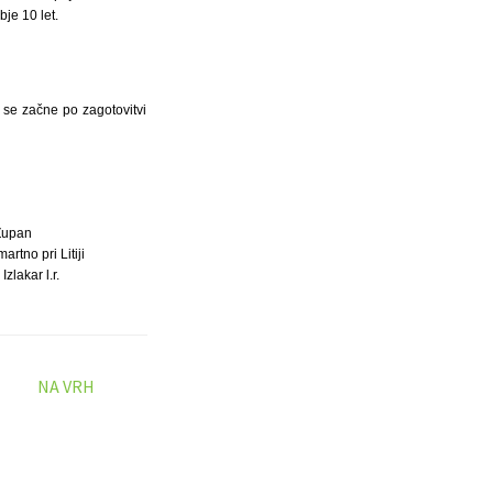
je 10 let.
a se začne po zagotovitvi
Župan
rtno pri Litiji
Izlakar l.r.
NA VRH