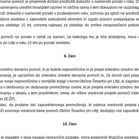
enarne pomoči je prejemnik dolžan predložiti dokazilo o namenski porabi v roku 15
e namenjena ureditvi bivanjskih razmer in občina sama s tem dokazilom ne razpolag
oži dokazila o namenski porabi v postavljenem roku, oziroma ga sploh ne predloži
dobljena sredstva z zakonitimi zamudnimi obrestmi in izgubi pravico uveljavljanja
 za obdobje 10 let, oziroma najmanj za obdobje do vrnitve neupravičeno prido
 pomoči ne porabi v celoti za namen, za katerega mu je bila dodeljena, mora os
ri Litiji v roku 15 dni po porabi sredstev.
9. člen
 izredno denarno pomoč, ki je lastnik nepremičnine in je prejel enkratno izredno 
ivanja, je upravičen do enkratne izredne denarne pomoči le, če dovoli vpis prepo
 svoje nepremičnine v zemljiški knjigi v korist Občine Šmartno pri Litiji, ki zagotav
na o dedovanju se dedovanje premoženja osebe, ki je prejela enkratno izredno d
ivanja v skladu s tem pravilnikom, omeji do višine vrednosti prejete pomoči inde
in (ICŽP).
tako, da postane del zapustnikovega premoženja, ki ustreza vrednosti prejete 
ediči povrnejo vrednost dane pomoči Občini Šmartno pri Litiji, dedujejo vse zapustn
10. člen
 je vlagatelj v vlogi navajal neresnične podatke, mora prejemnik finančna sredstva 