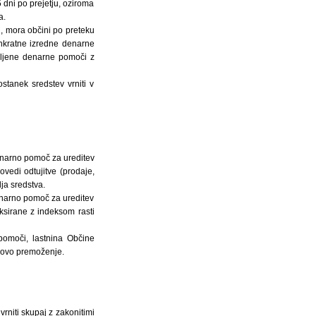
 dni po prejetju, oziroma
a.
, mora občini po preteku
 enkratne izredne denarne
bljene denarne pomoči z
tanek sredstev vrniti v
denarno pomoč za ureditev
vedi odtujitve (prodaje,
lja sredstva.
enarno pomoč za ureditev
ksirane z indeksom rasti
pomoči, lastnina Občine
ikovo premoženje.
vrniti skupaj z zakonitimi