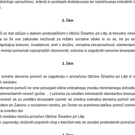
določajo upravičenci, kriteriji in postopek dodeljevanja ter izplačevanja enkratnih
.
2. člen
so tisti občani s stalnim prebivališčem v Občini Šmartno pri Litiji, ki trenutno ni
li pa so že vse zakonske možnosti za rešitev socialne stiske in so se, ne po last
gotrajna bolezen, invalidnost, smrt v družini, nenadna brezposelnost, elementarn
morejo poravnati najnujnejših obveznosti, oziroma si zagotoviti osnovne bivanjsk
3. člen
 izredne denarne pomoči se zagotovijo v proračunu Občine Šmartno pri Litiji in 
h sredstev.
e denarne pomoči ne sme presegati višine enkratnega zneska minimalnega dohodk
u elementarnih nesreč (požar …) oziroma za ureditev minimalnih standardov bivanja
nesreč ali za ureditev bivanjskih razmer se izredna enkratna denarna pomoč lahk
odkov po Zakonu o socialnem varstvu, pri čemer se praviloma takšna pomoč name
za izvedbo del.
h sredstev določa proračun Občine Šmartno pri Litiji.
o zaporedju vloženih popolnih vlog v tekočem letu do porabe predvidenih proračun