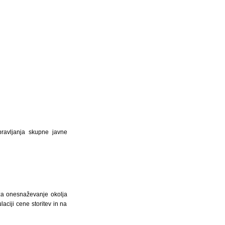
pravljanja skupne javne
e za onesnaževanje okolja
aciji cene storitev in na