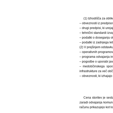
(1) Izhodišča za oblik
– obveznosti iz predpisov
– drugi predpisi, ki urej
– tehnični standardi izva
– podatki o doseganju oko
– podatki iz zadnjega le
(2) V prejšnjem odstavk
– operativnih programov 
– programa odvajanja i
– pogodbe o uporabi javn
– medobčinskega sporaz
infrastrukture za več obč
– obveznosti, ki izhajajo
Cena storitev je sest
zaradi odvajanja komunal
računu prikazujejo kot l