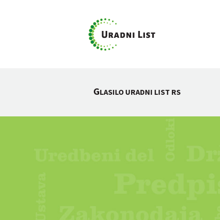
G
LASILO URADNI LIST RS