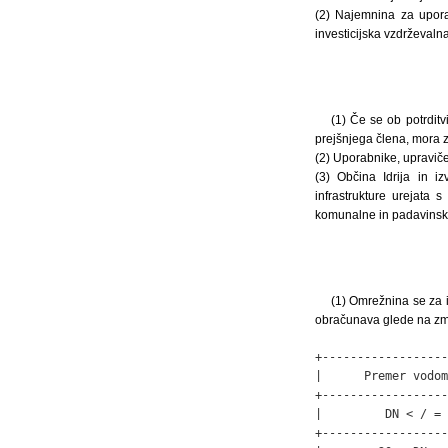
(2) Najemnina za upora
investicijska vzdrževalna 
(1) Če se ob potrditv
prejšnjega člena, mora z
(2) Uporabnike, upraviče
(3) Občina Idrija in i
infrastrukture urejata
komunalne in padavins
(1) Omrežnina se za i
obračunava glede na zmo
+------------------
|      Premer vodom
+------------------
|         DN < / = 
+------------------