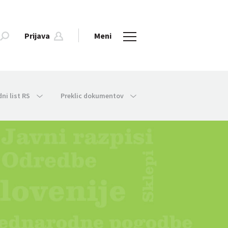
Prijava
Meni
dni list RS
Preklic dokumentov