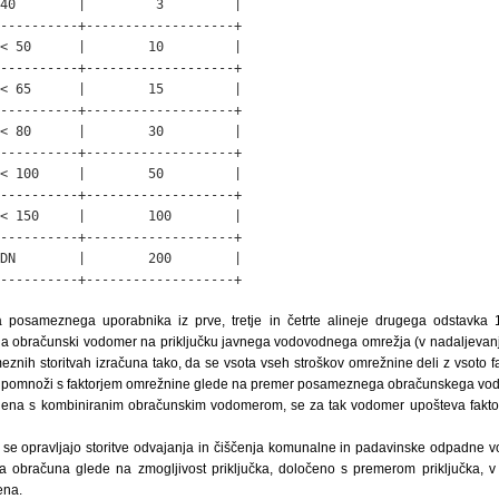
40        |         3         |

----------+-------------------+

< 50      |        10         |

----------+-------------------+

< 65      |        15         |

----------+-------------------+

< 80      |        30         |

----------+-------------------+

< 100     |        50         |

----------+-------------------+

< 150     |        100        |

----------+-------------------+

DN        |        200        |

----------+-------------------+
 posameznega uporabnika iz prve, tretje in četrte alineje drugega odstavka 1
 na obračunski vodomer na priključku javnega vodovodnega omrežja (v nadaljevan
nih storitvah izračuna tako, da se vsota vseh stroškov omrežnine deli z vsoto f
ato pomnoži s faktorjem omrežnine glede na premer posameznega obračunskega vo
ljena s kombiniranim obračunskim vodomerom, se za tak vodomer upošteva fakto
o se opravljajo storitve odvajanja in čiščenja komunalne in padavinske odpadne
 obračuna glede na zmogljivost priključka, določeno s premerom priključka, v 
ena.