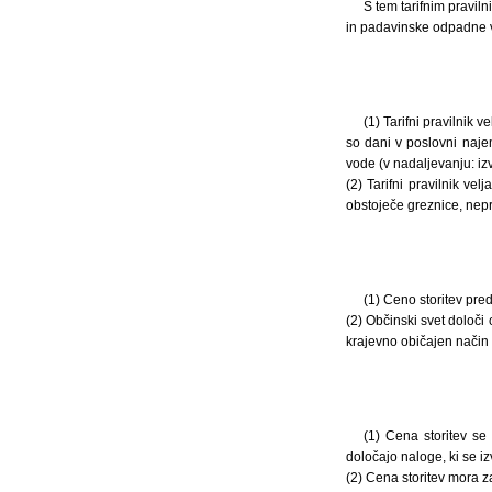
S tem tarifnim pravil
in padavinske odpadne vo
(1) Tarifni pravilnik v
so dani v poslovni naj
vode (v nadaljevanju: iz
(2) Tarifni pravilnik ve
obstoječe greznice, nep
(1) Ceno storitev pre
(2) Občinski svet določi 
krajevno običajen način o
(1) Cena storitev se 
določajo naloge, ki se izv
(2) Cena storitev mora za