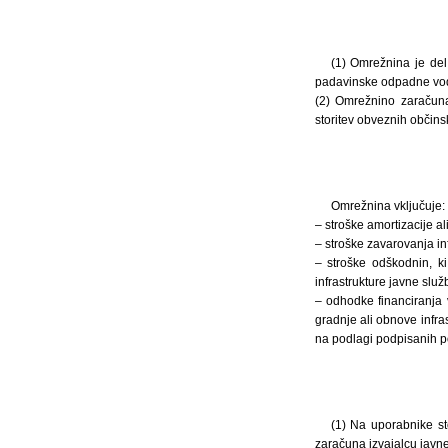
(1) Omrežnina je del
padavinske odpadne vod
(2) Omrežnino zaračuna 
storitev obveznih občins
Omrežnina vključuje:
– stroške amortizacije al
– stroške zavarovanja in
– stroške odškodnin, k
infrastrukture javne služ
– odhodke financiranja 
gradnje ali obnove infr
na podlagi podpisanih 
(1) Na uporabnike sto
zaračuna izvajalcu javne