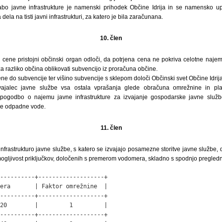
bo javne infrastrukture je namenski prihodek Občine Idrija in se namensko upor
dela na tisti javni infrastrukturi, za katero je bila zaračunana.
10. člen
i cene pristojni občinski organ odloči, da potrjena cena ne pokriva celotne naje
a razliko občina oblikovati subvencijo iz proračuna občine.
ne do subvencije ter višino subvencije s sklepom določi Občinski svet Občine Idrija
zvajalec javne službe vsa ostala vprašanja glede obračuna omrežnine in pl
 s pogodbo o najemu javne infrastrukture za izvajanje gospodarske javne služb
ke odpadne vode.
11. člen
nfrastrukturo javne službe, s katero se izvajajo posamezne storitve javne službe, do
gljivost priključkov, določenih s premerom vodomera, skladno s spodnjo pregledn
----------+-------------------+

era       | Faktor omrežnine  |

----------+-------------------+

20        |         1         |

----------+-------------------+
