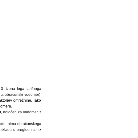
3. člena tega tarifnega
ju: obračunski vodomer).
aktorjev omrežnine. Tako
domera.
r, določen za vodomer z
 vode, nima obračunskega
skladu s preglednico iz