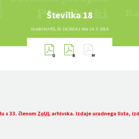
Številka 18
Uradni list RS, št. 18/2014 z dne 14. 3. 2014
du s 33. členom
ZoUL
arhivska. Izdaje uradnega lista, iz