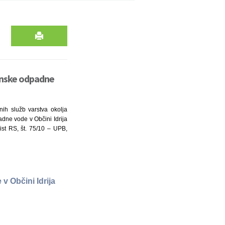
vinske odpadne
ih služb varstva okolja
adne vode v Občini Idrija
list RS, št. 75/10 – UPB,
 Občini Idrija