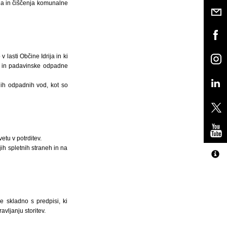
ja in čiščenja komunalne
v lasti Občine Idrija in ki
e in padavinske odpadne
lnih odpadnih vod, kot so
etu v potrditev.
jih spletnih straneh in na
e skladno s predpisi, ki
avljanju storitev.