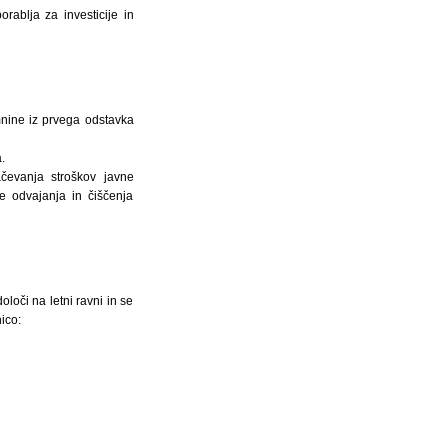
ablja za investicije in
mnine iz prvega odstavka
.
ačevanja stroškov javne
e odvajanja in čiščenja
loči na letni ravni in se
ico: