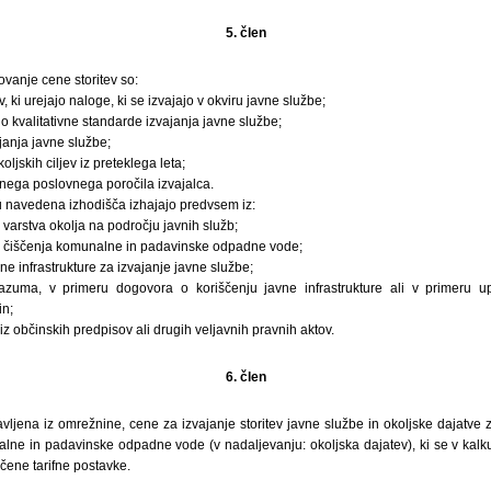
5. člen
ovanje cene storitev so:
, ki urejajo naloge, ki se izvajajo v okviru javne službe;
ajo kvalitativne standarde izvajanja javne službe;
janja javne službe;
ljskih ciljev iz preteklega leta;
tnega poslovnega poročila izvajalca.
u navedena izhodišča izhajajo predvsem iz:
varstva okolja na področju javnih služb;
n čiščenja komunalne in padavinske odpadne vode;
e infrastrukture za izvajanje javne službe;
uma, v primeru dogovora o koriščenju javne infrastrukture ali v primeru u
in;
 iz občinskih predpisov ali drugih veljavnih pravnih aktov.
6. člen
avljena iz omrežnine, cene za izvajanje storitev javne službe in okoljske dajatv
ne in padavinske odpadne vode (v nadaljevanju: okoljska dajatev), ki se v kalkul
očene tarifne postavke.