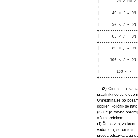
|        20 < DN < 
+------------------
|      40 < / = DN 
+------------------
|      50 < / = DN 
+------------------
|      65 < / = DN 
+------------------
|      80 < / = DN 
+------------------
|     100 < / = DN 
+------------------
|        150 < / = 
+------------------
(2) Omrežnina se za
pravilnika določi glede
Omrežnina se po posamez
dobljeni količnik se n
(3) Če je stavba oprem
višjim pretokom.
(4) Če stavba, za kater
vodomera, se omrežnina
prvega odstavka tega čl