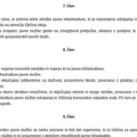
7. člen
 cene, ki pokriva letne stroške javne infrastrukture, ki je namenjena odvajanju 
e na območju Občine Idrija.
izvajalec javne službe glede na zmogljivost priključka, skladno s predpisi, ki
kih gospodarskih javnih služb.
8. člen
i najema osnovnih sredstev in naprav, ki so javna infrastruktura;
frastrukture javne službe;
i vključujejo odškodnine za služnost, povzročeno škodo, povezano z gradnjo,
be;
v okviru stroškov omrežnine, ki vključujejo obresti in druge stroške, povezane z 
astrukture javne službe odvajanja in čiščenja komunalne odpadne vode. Pri tem se 
pogodb.
9. člen
ritev javne službe se lahko prenese le tisti del najemnine, ki jo občina za upor
 službe in je sorazmeren z deležem zmogljivosti javne infrastruktre.