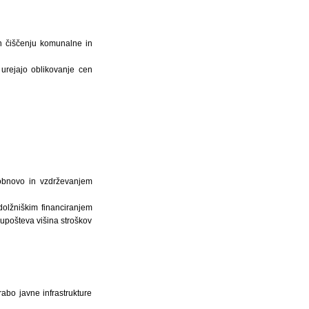
in čiščenju komunalne in
 urejajo oblikovanje cen
 obnovo in vzdrževanjem
dolžniškim financiranjem
upošteva višina stroškov
abo javne infrastrukture