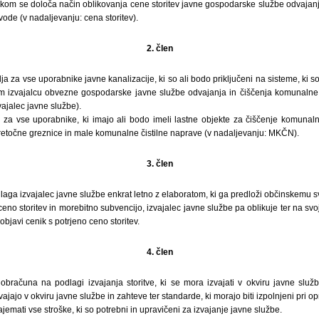
nikom se določa način oblikovanja cene storitev javne gospodarske službe odvajan
de (v nadaljevanju: cena storitev).
2. člen
elja za vse uporabnike javne kanalizacije, ki so ali bodo priključeni na sisteme, ki so 
em izvajalcu obvezne gospodarske javne službe odvajanja in čiščenja komunaln
vajalec javne službe).
lja za vse uporabnike, ki imajo ali bodo imeli lastne objekte za čiščenje komuna
retočne greznice in male komunalne čistilne naprave (v nadaljevanju: MKČN).
3. člen
dlaga izvajalec javne službe enkrat letno z elaboratom, ki ga predloži občinskemu sv
ceno storitev in morebitno subvencijo, izvajalec javne službe pa oblikuje ter na svo
bjavi cenik s potrjeno ceno storitev.
4. člen
obračuna na podlagi izvajanja storitve, ki se mora izvajati v okviru javne služb
ajajo v okviru javne službe in zahteve ter standarde, ki morajo biti izpolnjeni pri opr
jemati vse stroške, ki so potrebni in upravičeni za izvajanje javne službe.