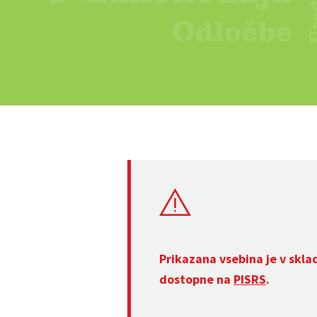
Prikazana vsebina je v skla
dostopne na
PISRS
.