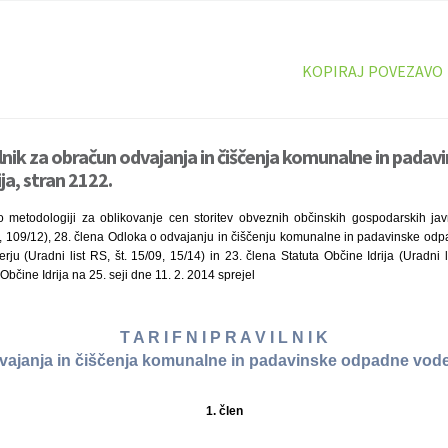
KOPIRAJ POVEZAVO
vilnik za obračun odvajanja in čiščenja komunalne in pada
ija, stran 2122.
metodologiji za oblikovanje cen storitev obveznih občinskih gospodarskih javn
12, 109/12), 28. člena Odloka o odvajanju in čiščenju komunalne in padavinske odp
ju (Uradni list RS, št. 15/09, 15/14) in 23. člena Statuta Občine Idrija (Uradni 
Občine Idrija na 25. seji dne 11. 2. 2014 sprejel
T A R I F N I P R A V I L N I K
vajanja in čiščenja komunalne in padavinske odpadne vode v
1. člen