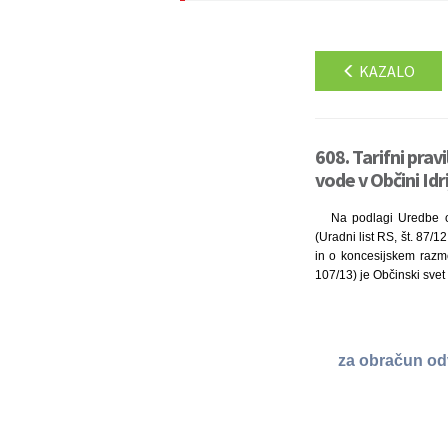
KAZALO
608. Tarifni pra
vode v Občini Idr
Na podlagi Uredbe o 
(Uradni list RS, št. 87/
in o koncesijskem razmer
107/13) je Občinski svet 
za obračun od