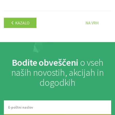
KAZALO
NA VRH
Bodite obveščeni
o vseh
naših novostih, akcijah in
dogodkih