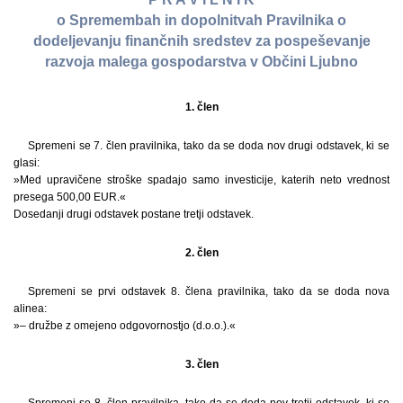
o Spremembah in dopolnitvah Pravilnika o
dodeljevanju finančnih sredstev za pospeševanje
razvoja malega gospodarstva v Občini Ljubno
1. člen
Spremeni se 7. člen pravilnika, tako da se doda nov drugi odstavek, ki se
glasi:
»Med upravičene stroške spadajo samo investicije, katerih neto vrednost
presega 500,00 EUR.«
Dosedanji drugi odstavek postane tretji odstavek.
2. člen
Spremeni se prvi odstavek 8. člena pravilnika, tako da se doda nova
alinea:
»– družbe z omejeno odgovornostjo (d.o.o.).«
3. člen
Spremeni se 8. člen pravilnika, tako da se doda nov tretji odstavek, ki se