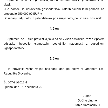
glasi:
»Do pomoči so upravičena gospodarstva, katerih skupni letni prihodki ne
presegajo 250.000,00 EUR.«
Dosedanji tretji, četrti in peti odstavek postanejo četrti, peti in šesti odstavek.
4. člen
Spremeni se 8. člen pravilnika, tako da se v vseh odstavkih, razen v prvem
odstavku, besedilo »samostojni podjetnik« nadomesti z besedilom
»gospodarstvo«.
5. člen
Ta pravilnik začne veljati naslednji dan po objavi v Uradnem listu
Republike Slovenije.
Št. 007-21/2013-1
Ljubno, dne 16. decembra 2013
Župan
Občine Ljubno
Franjo Naraločnik l.r.