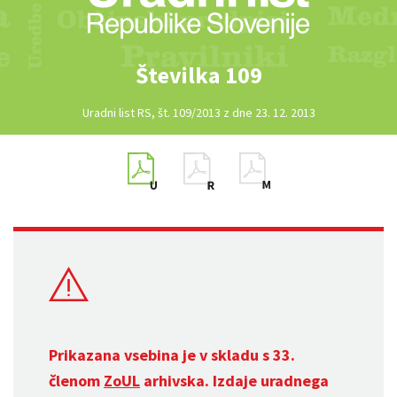
Številka 109
Uradni list RS, št. 109/2013 z dne 23. 12. 2013
Prikazana vsebina je v skladu s 33.
členom
ZoUL
arhivska. Izdaje uradnega