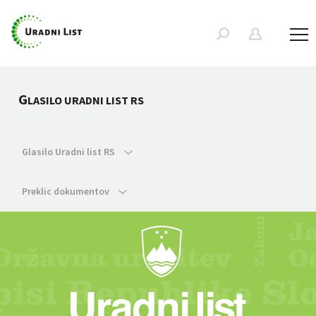
G
LASILO URADNI LIST RS
Glasilo Uradni list RS
Preklic dokumentov