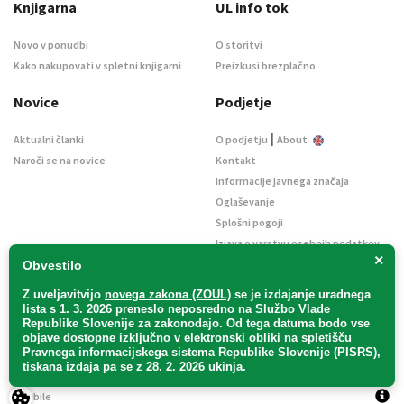
Knjigarna
UL info tok
Novo v ponudbi
O storitvi
Kako nakupovati v spletni knjigarni
Preizkusi brezplačno
Novice
Podjetje
|
Aktualni članki
O podjetju
About
Naroči se na novice
Kontakt
Informacije javnega značaja
Oglaševanje
Splošni pogoji
Izjava o varstvu osebnih podatkov
×
E-dražbe
Obvestilo
Z uveljavitvijo
novega zakona (ZOUL)
se je
izdajanje uradnega
lista s 1. 3. 2026 preneslo
neposredno
na Službo Vlade
Republike Slovenije za zakonodajo
. Od tega datuma bodo vse
objave dostopne izključno v elektronski obliki na spletišču
Pravnega informacijskega sistema Republike Slovenije (PISRS),
Uradni list d. o. o. – v likvidaciji / Vse pravice pridržane.
tiskana izdaja pa se z 28. 2. 2026 ukinja.
Pravna obvestila
/
Piškotki
/ Avtorji:
TriTim spletna agencija
v sodelovanju z
2Mobile