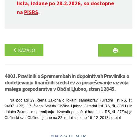
lista, izdane po 28.2.2026, so dostopne
na
PISRS
.
KAZALO
4001. Pravilnik o Spremembah in dopolnitvah Pravilnika o
dodeljevanju finančnih sredstev za pospeševanje razvoja
malega gospodarstva v Občini Ljubno, stran 12845.
Na podlagi 29. člena Zakona o lokalni samoupravi (Uradni list RS, št.
94/07 UPB), 17. člena Statuta Občine Ljubno (Uradni list RS, št. 80/11) in
določb Zakona o spremljanju državnih pomoči (Uradni list RS, št. 37/04) je
Občinski svet Občine Ljubno na 22. redni seji dne 16. 12. 2013 sprejel
P R A V I L N I K