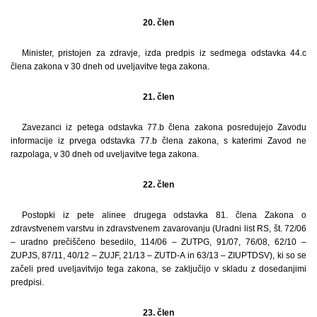
20. člen
Minister, pristojen za zdravje, izda predpis iz sedmega odstavka 44.c
člena zakona v 30 dneh od uveljavitve tega zakona.
21. člen
Zavezanci iz petega odstavka 77.b člena zakona posredujejo Zavodu
informacije iz prvega odstavka 77.b člena zakona, s katerimi Zavod ne
razpolaga, v 30 dneh od uveljavitve tega zakona.
22. člen
Postopki iz pete alinee drugega odstavka 81. člena Zakona o
zdravstvenem varstvu in zdravstvenem zavarovanju (Uradni list RS, št. 72/06
– uradno prečiščeno besedilo, 114/06 – ZUTPG, 91/07, 76/08, 62/10 –
ZUPJS, 87/11, 40/12 – ZUJF, 21/13 – ZUTD-A in 63/13 – ZIUPTDSV), ki so se
začeli pred uveljavitvijo tega zakona, se zaključijo v skladu z dosedanjimi
predpisi.
23. člen