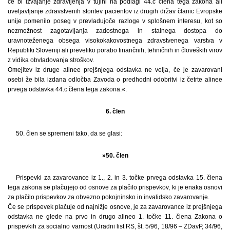
če bi izvajanje zdravljenja v tujini na podlagi 44.c člena tega zakona ali
uveljavljanje zdravstvenih storitev pacientov iz drugih držav članic Evropske
unije pomenilo poseg v prevladujoče razloge v splošnem interesu, kot so
nezmožnost zagotavljanja zadostnega in stalnega dostopa do
uravnoteženega obsega visokokakovostnega zdravstvenega varstva v
Republiki Sloveniji ali preveliko porabo finančnih, tehničnih in človeških virov
z vidika obvladovanja stroškov.
Omejitev iz druge alinee prejšnjega odstavka ne velja, če je zavarovani
osebi že bila izdana odločba Zavoda o predhodni odobritvi iz četrte alinee
prvega odstavka 44.c člena tega zakona.«.
6. člen
50. člen se spremeni tako, da se glasi:
»50. člen
Prispevki za zavarovance iz 1., 2. in 3. točke prvega odstavka 15. člena
tega zakona se plačujejo od osnove za plačilo prispevkov, ki je enaka osnovi
za plačilo prispevkov za obvezno pokojninsko in invalidsko zavarovanje.
Če se prispevek plačuje od najnižje osnove, je za zavarovance iz prejšnjega
odstavka ne glede na prvo in drugo alineo 1. točke 11. člena Zakona o
prispevkih za socialno varnost (Uradni list RS, št. 5/96, 18/96 – ZDavP, 34/96,