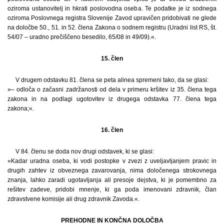
oziroma ustanovitelj in hkrati poslovodna oseba. Te podatke je iz sodnega
oziroma Poslovnega registra Slovenije Zavod upravičen pridobivati ne glede
na določbe 50., 51. in 52. člena Zakona o sodnem registru (Uradni list RS, št.
54/07 – uradno prečiščeno besedilo, 65/08 in 49/09).«.
15. člen
V drugem odstavku 81. člena se peta alinea spremeni tako, da se glasi:
»– odloča o začasni zadržanosti od dela v primeru kršitev iz 35. člena tega
zakona in na podlagi ugotovitev iz drugega odstavka 77. člena tega
zakona;«.
16. člen
V 84. členu se doda nov drugi odstavek, ki se glasi:
»Kadar uradna oseba, ki vodi postopke v zvezi z uveljavljanjem pravic in
drugih zahtev iz obveznega zavarovanja, nima določenega strokovnega
znanja, lahko zaradi ugotavljanja ali presoje dejstva, ki je pomembno za
rešitev zadeve, pridobi mnenje, ki ga poda imenovani zdravnik, član
zdravstvene komisije ali drug zdravnik Zavoda.«.
PREHODNE IN KONČNA DOLOČBA