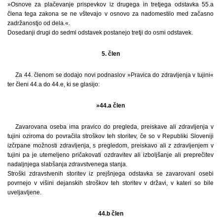
»Osnove za plačevanje prispevkov iz drugega in tretjega odstavka 55.a
člena tega zakona se ne vštevajo v osnovo za nadomestilo med začasno
zadržanostjo od dela.«.
Dosedanji drugi do sedmi odstavek postanejo tretji do osmi odstavek.
5. člen
Za 44. členom se dodajo novi podnaslov »Pravica do zdravljenja v tujini«
ter členi 44.a do 44.e, ki se glasijo:
»44.a člen
Zavarovana oseba ima pravico do pregleda, preiskave ali zdravljenja v
tujini oziroma do povračila stroškov teh storitev, če so v Republiki Sloveniji
izčrpane možnosti zdravljenja, s pregledom, preiskavo ali z zdravljenjem v
tujini pa je utemeljeno pričakovati ozdravitev ali izboljšanje ali preprečitev
nadaljnjega slabšanja zdravstvenega stanja.
Stroški zdravstvenih storitev iz prejšnjega odstavka se zavarovani osebi
povrnejo v višini dejanskih stroškov teh storitev v državi, v kateri so bile
uveljavljene.
44.b člen