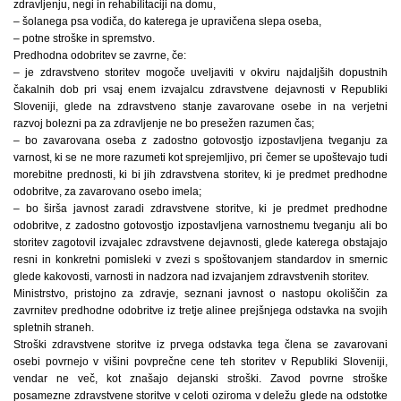
zdravljenju, negi in rehabilitaciji na domu,
– šolanega psa vodiča, do katerega je upravičena slepa oseba,
– potne stroške in spremstvo.
Predhodna odobritev se zavrne, če:
– je zdravstveno storitev mogoče uveljaviti v okviru najdaljših dopustnih
čakalnih dob pri vsaj enem izvajalcu zdravstvene dejavnosti v Republiki
Sloveniji, glede na zdravstveno stanje zavarovane osebe in na verjetni
razvoj bolezni pa za zdravljenje ne bo presežen razumen čas;
– bo zavarovana oseba z zadostno gotovostjo izpostavljena tveganju za
varnost, ki se ne more razumeti kot sprejemljivo, pri čemer se upoštevajo tudi
morebitne prednosti, ki bi jih zdravstvena storitev, ki je predmet predhodne
odobritve, za zavarovano osebo imela;
– bo širša javnost zaradi zdravstvene storitve, ki je predmet predhodne
odobritve, z zadostno gotovostjo izpostavljena varnostnemu tveganju ali bo
storitev zagotovil izvajalec zdravstvene dejavnosti, glede katerega obstajajo
resni in konkretni pomisleki v zvezi s spoštovanjem standardov in smernic
glede kakovosti, varnosti in nadzora nad izvajanjem zdravstvenih storitev.
Ministrstvo, pristojno za zdravje, seznani javnost o nastopu okoliščin za
zavrnitev predhodne odobritve iz tretje alinee prejšnjega odstavka na svojih
spletnih straneh.
Stroški zdravstvene storitve iz prvega odstavka tega člena se zavarovani
osebi povrnejo v višini povprečne cene teh storitev v Republiki Sloveniji,
vendar ne več, kot znašajo dejanski stroški. Zavod povrne stroške
posamezne zdravstvene storitve v celoti oziroma v deležu glede na odstotke