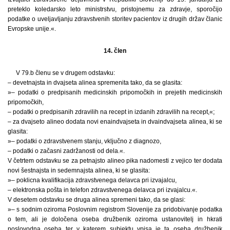
preteklo koledarsko leto ministrstvu, pristojnemu za zdravje, sporočijo
podatke o uveljavljanju zdravstvenih storitev pacientov iz drugih držav članic
Evropske unije.«.
14. člen
V 79.b členu se v drugem odstavku:
– devetnajsta in dvajseta alinea spremenita tako, da se glasita:
»– podatki o predpisanih medicinskih pripomočkih in prejetih medicinskih
pripomočkih,
– podatki o predpisanih zdravilih na recept in izdanih zdravilih na recept,«;
– za dvajseto alineo dodata novi enaindvajseta in dvaindvajseta alinea, ki se
glasita:
»– podatki o zdravstvenem stanju, vključno z diagnozo,
– podatki o začasni zadržanosti od dela.«.
V četrtem odstavku se za petnajsto alineo pika nadomesti z vejico ter dodata
novi šestnajsta in sedemnajsta alinea, ki se glasita:
»– poklicna kvalifikacija zdravstvenega delavca pri izvajalcu,
– elektronska pošta in telefon zdravstvenega delavca pri izvajalcu.«.
V desetem odstavku se druga alinea spremeni tako, da se glasi:
»– s sodnim oziroma Poslovnim registrom Slovenije za pridobivanje podatka
o tem, ali je določena oseba družbenik oziroma ustanovitelj in hkrati
poslovodna oseba ter v katerem subjektu vpisa je ta oseba družbenik