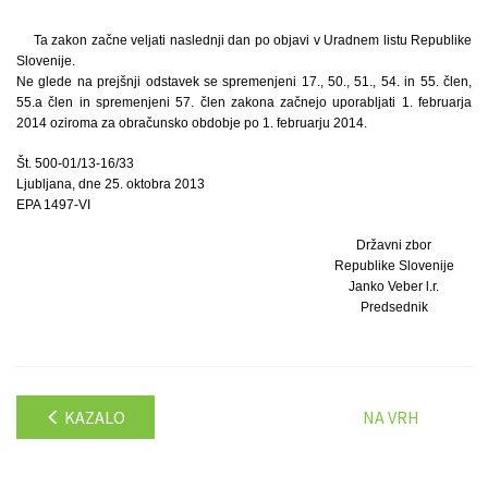
Ta zakon začne veljati naslednji dan po objavi v Uradnem listu Republike
Slovenije.
Ne glede na prejšnji odstavek se spremenjeni 17., 50., 51., 54. in 55. člen,
55.a člen in spremenjeni 57. člen zakona začnejo uporabljati 1. februarja
2014 oziroma za obračunsko obdobje po 1. februarju 2014.
Št. 500-01/13-16/33
Ljubljana, dne 25. oktobra 2013
EPA 1497-VI
Državni zbor
Republike Slovenije
Janko Veber l.r.
Predsednik
KAZALO
NA VRH