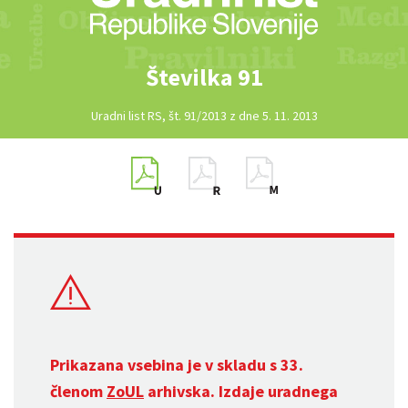
Številka 91
Uradni list RS, št. 91/2013 z dne 5. 11. 2013
Prikazana vsebina je v skladu s 33.
členom
ZoUL
arhivska. Izdaje uradnega