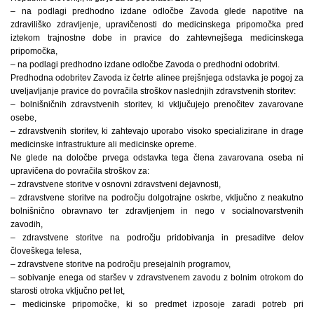
– na podlagi predhodno izdane odločbe Zavoda glede napotitve na
zdraviliško zdravljenje, upravičenosti do medicinskega pripomočka pred
iztekom trajnostne dobe in pravice do zahtevnejšega medicinskega
pripomočka,
– na podlagi predhodno izdane odločbe Zavoda o predhodni odobritvi.
Predhodna odobritev Zavoda iz četrte alinee prejšnjega odstavka je pogoj za
uveljavljanje pravice do povračila stroškov naslednjih zdravstvenih storitev:
– bolnišničnih zdravstvenih storitev, ki vključujejo prenočitev zavarovane
osebe,
– zdravstvenih storitev, ki zahtevajo uporabo visoko specializirane in drage
medicinske infrastrukture ali medicinske opreme.
Ne glede na določbe prvega odstavka tega člena zavarovana oseba ni
upravičena do povračila stroškov za:
– zdravstvene storitve v osnovni zdravstveni dejavnosti,
– zdravstvene storitve na področju dolgotrajne oskrbe, vključno z neakutno
bolnišnično obravnavo ter zdravljenjem in nego v socialnovarstvenih
zavodih,
– zdravstvene storitve na področju pridobivanja in presaditve delov
človeškega telesa,
– zdravstvene storitve na področju presejalnih programov,
– sobivanje enega od staršev v zdravstvenem zavodu z bolnim otrokom do
starosti otroka vključno pet let,
– medicinske pripomočke, ki so predmet izposoje zaradi potreb pri