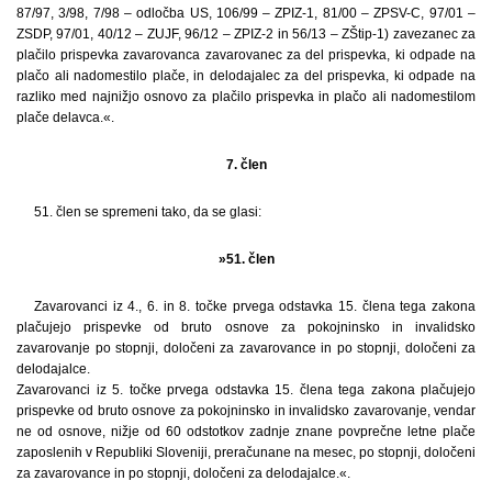
87/97, 3/98, 7/98 – odločba US, 106/99 – ZPIZ-1, 81/00 – ZPSV-C, 97/01 –
ZSDP, 97/01, 40/12 – ZUJF, 96/12 – ZPIZ-2 in 56/13 – ZŠtip-1) zavezanec za
plačilo prispevka zavarovanca zavarovanec za del prispevka, ki odpade na
plačo ali nadomestilo plače, in delodajalec za del prispevka, ki odpade na
razliko med najnižjo osnovo za plačilo prispevka in plačo ali nadomestilom
plače delavca.«.
7. člen
51. člen se spremeni tako, da se glasi:
»51. člen
Zavarovanci iz 4., 6. in 8. točke prvega odstavka 15. člena tega zakona
plačujejo prispevke od bruto osnove za pokojninsko in invalidsko
zavarovanje po stopnji, določeni za zavarovance in po stopnji, določeni za
delodajalce.
Zavarovanci iz 5. točke prvega odstavka 15. člena tega zakona plačujejo
prispevke od bruto osnove za pokojninsko in invalidsko zavarovanje, vendar
ne od osnove, nižje od 60 odstotkov zadnje znane povprečne letne plače
zaposlenih v Republiki Sloveniji, preračunane na mesec, po stopnji, določeni
za zavarovance in po stopnji, določeni za delodajalce.«.