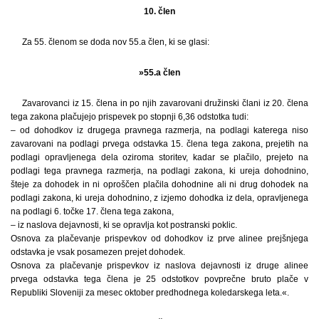
10. člen
Za 55. členom se doda nov 55.a člen, ki se glasi:
»55.a člen
Zavarovanci iz 15. člena in po njih zavarovani družinski člani iz 20. člena
tega zakona plačujejo prispevek po stopnji 6,36 odstotka tudi:
– od dohodkov iz drugega pravnega razmerja, na podlagi katerega niso
zavarovani na podlagi prvega odstavka 15. člena tega zakona, prejetih na
podlagi opravljenega dela oziroma storitev, kadar se plačilo, prejeto na
podlagi tega pravnega razmerja, na podlagi zakona, ki ureja dohodnino,
šteje za dohodek in ni oproščen plačila dohodnine ali ni drug dohodek na
podlagi zakona, ki ureja dohodnino, z izjemo dohodka iz dela, opravljenega
na podlagi 6. točke 17. člena tega zakona,
– iz naslova dejavnosti, ki se opravlja kot postranski poklic.
Osnova za plačevanje prispevkov od dohodkov iz prve alinee prejšnjega
odstavka je vsak posamezen prejet dohodek.
Osnova za plačevanje prispevkov iz naslova dejavnosti iz druge alinee
prvega odstavka tega člena je 25 odstotkov povprečne bruto plače v
Republiki Sloveniji za mesec oktober predhodnega koledarskega leta.«.