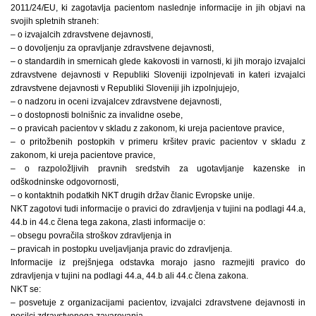
2011/24/EU, ki zagotavlja pacientom naslednje informacije in jih objavi na
svojih spletnih straneh:
– o izvajalcih zdravstvene dejavnosti,
– o dovoljenju za opravljanje zdravstvene dejavnosti,
– o standardih in smernicah glede kakovosti in varnosti, ki jih morajo izvajalci
zdravstvene dejavnosti v Republiki Sloveniji izpolnjevati in kateri izvajalci
zdravstvene dejavnosti v Republiki Sloveniji jih izpolnjujejo,
– o nadzoru in oceni izvajalcev zdravstvene dejavnosti,
– o dostopnosti bolnišnic za invalidne osebe,
– o pravicah pacientov v skladu z zakonom, ki ureja pacientove pravice,
– o pritožbenih postopkih v primeru kršitev pravic pacientov v skladu z
zakonom, ki ureja pacientove pravice,
– o razpoložljivih pravnih sredstvih za ugotavljanje kazenske in
odškodninske odgovornosti,
– o kontaktnih podatkih NKT drugih držav članic Evropske unije.
NKT zagotovi tudi informacije o pravici do zdravljenja v tujini na podlagi 44.a,
44.b in 44.c člena tega zakona, zlasti informacije o:
– obsegu povračila stroškov zdravljenja in
– pravicah in postopku uveljavljanja pravic do zdravljenja.
Informacije iz prejšnjega odstavka morajo jasno razmejiti pravico do
zdravljenja v tujini na podlagi 44.a, 44.b ali 44.c člena zakona.
NKT se:
– posvetuje z organizacijami pacientov, izvajalci zdravstvene dejavnosti in
nosilci zdravstvenega zavarovanja,