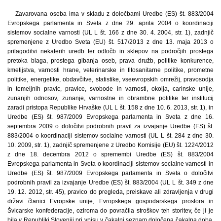
Zavarovana oseba ima v skladu z določbami Uredbe (ES) št. 883/2004
Evropskega parlamenta in Sveta z dne 29. aprila 2004 o koordinaciji
sistemov socialne varnosti (UL L št. 166 z dne 30. 4. 2004, str. 1), zadnjič
spremenjene z Uredbo Sveta (EU) št. 517/2013 z dne 13. maja 2013 o
prilagoditvi nekaterih uredb ter odločb in sklepov na področjih prostega
pretoka blaga, prostega gibanja oseb, prava družb, politike konkurence,
kmetijstva, varnosti hrane, veterinarske in fitosanitarne politike, prometne
politike, energetike, obdavčitve, statistike, vseevropskih omrežij, pravosodja
in temeljnih pravic, pravice, svobode in varnosti, okolja, carinske unije,
zunanjih odnosov, zunanje, varnostne in obrambne politike ter institucij
zaradi pristopa Republike Hrvaške (UL L št. 158 z dne 10. 6. 2013, str. 1), in
Uredbe (ES) št. 987/2009 Evropskega parlamenta in Sveta z dne 16.
septembra 2009 o določitvi podrobnih pravil za izvajanje Uredbe (ES) št.
883/2004 o koordinaciji sistemov socialne varnosti (UL L št. 284 z dne 30.
10. 2009, str. 1), zadnjič spremenjene z Uredbo Komisije (EU) št. 1224/2012
z dne 18. decembra 2012 o spremembi Uredbe (ES) št. 883/2004
Evropskega parlamenta in Sveta o koordinaciji sistemov socialne varnosti in
Uredbe (ES) št. 987/2009 Evropskega parlamenta in Sveta o določitvi
podrobnih pravil za izvajanje Uredbe (ES) št. 883/2004 (UL L št. 349 z dne
19. 12. 2012, str. 45), pravico do pregleda, preiskave ali zdravljenja v drugi
državi članici Evropske unije, Evropskega gospodarskega prostora in
Švicarske konfederacije, oziroma do povračila stroškov teh storitev, če ji je
bila v Republiki Sloveniji pri vpisu v čakalni seznam določena čakalna doba,