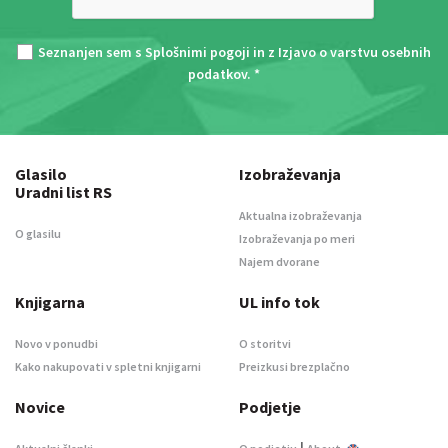
Seznanjen sem s
Splošnimi pogoji
in z
Izjavo o varstvu osebnih
podatkov
. *
Glasilo
Izobraževanja
Uradni list RS
Aktualna izobraževanja
O glasilu
Izobraževanja po meri
Najem dvorane
Knjigarna
UL info tok
Novo v ponudbi
O storitvi
Kako nakupovati v spletni knjigarni
Preizkusi brezplačno
Novice
Podjetje
|