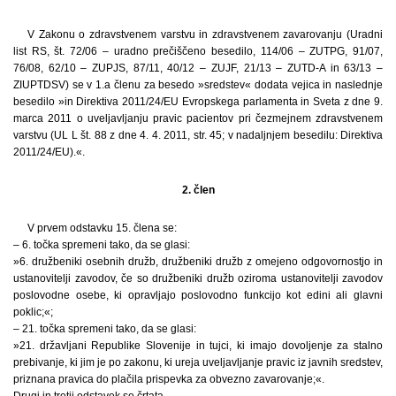
V Zakonu o zdravstvenem varstvu in zdravstvenem zavarovanju (Uradni
list RS, št. 72/06 – uradno prečiščeno besedilo, 114/06 – ZUTPG, 91/07,
76/08, 62/10 – ZUPJS, 87/11, 40/12 – ZUJF, 21/13 – ZUTD-A in 63/13 –
ZIUPTDSV) se v 1.a členu za besedo »sredstev« dodata vejica in naslednje
besedilo »in Direktiva 2011/24/EU Evropskega parlamenta in Sveta z dne 9.
marca 2011 o uveljavljanju pravic pacientov pri čezmejnem zdravstvenem
varstvu (UL L št. 88 z dne 4. 4. 2011, str. 45; v nadaljnjem besedilu: Direktiva
2011/24/EU).«.
2. člen
V prvem odstavku 15. člena se:
– 6. točka spremeni tako, da se glasi:
»6. družbeniki osebnih družb, družbeniki družb z omejeno odgovornostjo in
ustanovitelji zavodov, če so družbeniki družb oziroma ustanovitelji zavodov
poslovodne osebe, ki opravljajo poslovodno funkcijo kot edini ali glavni
poklic;«;
– 21. točka spremeni tako, da se glasi:
»21. državljani Republike Slovenije in tujci, ki imajo dovoljenje za stalno
prebivanje, ki jim je po zakonu, ki ureja uveljavljanje pravic iz javnih sredstev,
priznana pravica do plačila prispevka za obvezno zavarovanje;«.
Drugi in tretji odstavek se črtata.