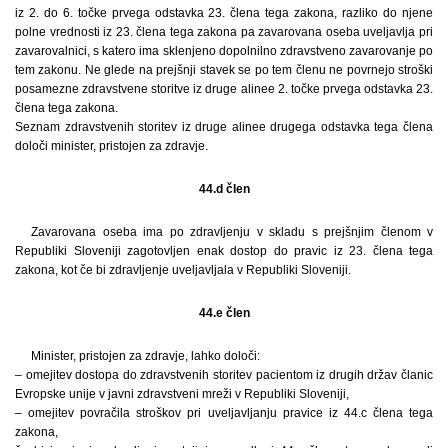
iz 2. do 6. točke prvega odstavka 23. člena tega zakona, razliko do njene
polne vrednosti iz 23. člena tega zakona pa zavarovana oseba uveljavlja pri
zavarovalnici, s katero ima sklenjeno dopolnilno zdravstveno zavarovanje po
tem zakonu. Ne glede na prejšnji stavek se po tem členu ne povrnejo stroški
posamezne zdravstvene storitve iz druge alinee 2. točke prvega odstavka 23.
člena tega zakona.
Seznam zdravstvenih storitev iz druge alinee drugega odstavka tega člena
določi minister, pristojen za zdravje.
44.d člen
Zavarovana oseba ima po zdravljenju v skladu s prejšnjim členom v
Republiki Sloveniji zagotovljen enak dostop do pravic iz 23. člena tega
zakona, kot če bi zdravljenje uveljavljala v Republiki Sloveniji.
44.e člen
Minister, pristojen za zdravje, lahko določi:
– omejitev dostopa do zdravstvenih storitev pacientom iz drugih držav članic
Evropske unije v javni zdravstveni mreži v Republiki Sloveniji,
– omejitev povračila stroškov pri uveljavljanju pravice iz 44.c člena tega
zakona,