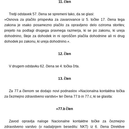
11. člen
Tretji odstavek 57. člena se spremeni tako, da se glasi:
»Osnova za plačilo prispevka za zavarovance iz 5. točke 17. člena tega
zakona je vsako posamezno plačilo za opravljeno delo oziroma storitev,
prejeto na podlagi drugega pravnega razmerja, ki se po zakonu, ki ureja
dohodnino, šteje za dohodek in ni oproščen plačila dohodnine ali ni drug
dohodek po zakonu, ki ureja dohodnino.«.
12. člen
V drugem odstavku 62. člena se 4. točka črta.
13. člen
Za 77.a členom se dodajo novi podnaslov »Nacionalna kontaktna točka
za čezmejno zdravstveno varstvo« ter člena 77.b in 77.c, ki se glasita:
»77.b člen
Zavod opravlja naloge Nacionalne kontaktne točke za čezmejno
zdravstveno varstvo (v nadaljnjem besedilu: NKT) iz 6. člena Direktive