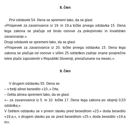
8. člen
Prvi odstavek 54. člena se spremeni tako, da se glasi:
»Prispevek za zavarovance iz 19. in 19.a točke prvega odstavka 15. člena
tega zakona se plačuje od bruto osnove za pokojninsko in invalidsko
zavarovanje.«.
Drugi odstavek se spremeni tako, da se glasi:
»Prispevek za zavarovance iz 20. točke prvega odstavka 15. člena tega
zakona se plačuje od osnove v višini 25 odstotkov zadnje znane povprečne
letne plače zaposlenih v Republiki Sloveniji, preračunane na mesec.«.
9. člen
V drugem odstavku 55. člena se:
– v tretji alinei besedilo »10.,« črta;
– četrta alinea spremeni tako, da se glasi:
»– za zavarovance iz 5. in 10. točke 17. člena tega zakona po stopnji 0,53
odstotka;«.
V četrtem odstavku se v prvem stavku pred besedilom »23.« doda besedilo
»19.a,«, v drugem stavku pa se pred besedilom »25.« doda besedilo »19.a
in«.