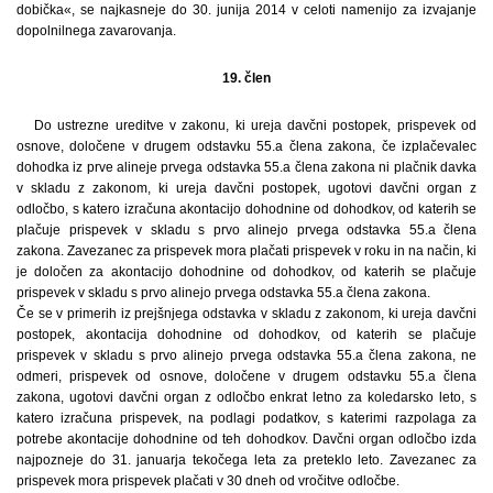
dobička«, se najkasneje do 30. junija 2014 v celoti namenijo za izvajanje
dopolnilnega zavarovanja.
19. člen
Do ustrezne ureditve v zakonu, ki ureja davčni postopek, prispevek od
osnove, določene v drugem odstavku 55.a člena zakona, če izplačevalec
dohodka iz prve alineje prvega odstavka 55.a člena zakona ni plačnik davka
v skladu z zakonom, ki ureja davčni postopek, ugotovi davčni organ z
odločbo, s katero izračuna akontacijo dohodnine od dohodkov, od katerih se
plačuje prispevek v skladu s prvo alinejo prvega odstavka 55.a člena
zakona. Zavezanec za prispevek mora plačati prispevek v roku in na način, ki
je določen za akontacijo dohodnine od dohodkov, od katerih se plačuje
prispevek v skladu s prvo alinejo prvega odstavka 55.a člena zakona.
Če se v primerih iz prejšnjega odstavka v skladu z zakonom, ki ureja davčni
postopek, akontacija dohodnine od dohodkov, od katerih se plačuje
prispevek v skladu s prvo alinejo prvega odstavka 55.a člena zakona, ne
odmeri, prispevek od osnove, določene v drugem odstavku 55.a člena
zakona, ugotovi davčni organ z odločbo enkrat letno za koledarsko leto, s
katero izračuna prispevek, na podlagi podatkov, s katerimi razpolaga za
potrebe akontacije dohodnine od teh dohodkov. Davčni organ odločbo izda
najpozneje do 31. januarja tekočega leta za preteklo leto. Zavezanec za
prispevek mora prispevek plačati v 30 dneh od vročitve odločbe.