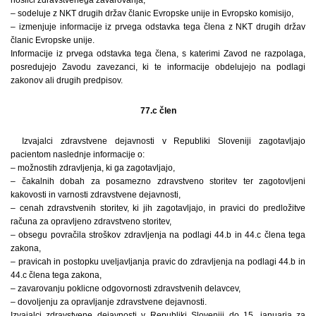
– sodeluje z NKT drugih držav članic Evropske unije in Evropsko komisijo,
– izmenjuje informacije iz prvega odstavka tega člena z NKT drugih držav
članic Evropske unije.
Informacije iz prvega odstavka tega člena, s katerimi Zavod ne razpolaga,
posredujejo Zavodu zavezanci, ki te informacije obdelujejo na podlagi
zakonov ali drugih predpisov.
77.c člen
Izvajalci zdravstvene dejavnosti v Republiki Sloveniji zagotavljajo
pacientom naslednje informacije o:
– možnostih zdravljenja, ki ga zagotavljajo,
– čakalnih dobah za posamezno zdravstveno storitev ter zagotovljeni
kakovosti in varnosti zdravstvene dejavnosti,
– cenah zdravstvenih storitev, ki jih zagotavljajo, in pravici do predložitve
računa za opravljeno zdravstveno storitev,
– obsegu povračila stroškov zdravljenja na podlagi 44.b in 44.c člena tega
zakona,
– pravicah in postopku uveljavljanja pravic do zdravljenja na podlagi 44.b in
44.c člena tega zakona,
– zavarovanju poklicne odgovornosti zdravstvenih delavcev,
– dovoljenju za opravljanje zdravstvene dejavnosti.
Izvajalci zdravstvene dejavnosti v Republiki Sloveniji do 15. januarja za