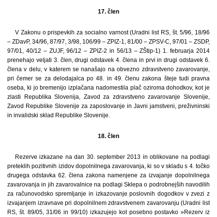
17. člen
V Zakonu o prispevkih za socialno varnost (Uradni list RS, št. 5/96, 18/96
– ZDavP, 34/96, 87/97, 3/98, 106/99 – ZPIZ-1, 81/00 – ZPSV-C, 97/01 – ZSDP,
97/01, 40/12 – ZUJF, 96/12 – ZPIZ-2 in 56/13 – ZŠtip-1) 1. februarja 2014
prenehajo veljati 3. člen, drugi odstavek 4. člena in prvi in drugi odstavek 6.
člena v delu, v katerem se nanašajo na obvezno zdravstveno zavarovanje,
pri čemer se za delodajalca po 48. in 49. členu zakona šteje tudi pravna
oseba, ki jo bremenijo izplačana nadomestila plač oziroma dohodkov, kot je
zlasti Republika Slovenija, Zavod za zdravstveno zavarovanje Slovenije,
Zavod Republike Slovenije za zaposlovanje in Javni jamstveni, preživninski
in invalidski sklad Republike Slovenije.
18. člen
Rezerve izkazane na dan 30. september 2013 in oblikovane na podlagi
preteklih pozitivnih izidov dopolnilnega zavarovanja, ki so v skladu s 4. točko
drugega odstavka 62. člena zakona namenjene za izvajanje dopolnilnega
zavarovanja in jih zavarovalnice na podlagi Sklepa o podrobnejših navodilih
za računovodsko spremljanje in izkazovanje poslovnih dogodkov v zvezi z
izvajanjem izravnave pri dopolnilnem zdravstvenem zavarovanju (Uradni list
RS, št. 89/05, 31/06 in 99/10) izkazujejo kot posebno postavko »Rezerv iz