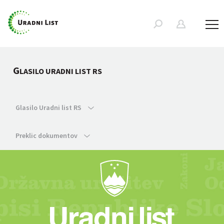
G
LASILO URADNI LIST RS
Glasilo Uradni list RS
Preklic dokumentov