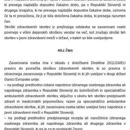
ki presega najdaljšo dopustno čakalno dobo, pa v Republiki Sloveniji ni
drugega izvajalca, ki ne presega najdaljše dopustne čakalne dobe, oziroma
če ta ni presežena, če ji je bila določena čakalna doba, ki presega razumen
čas.
Stroški zdravstvenih storitev iz prejšnjega odstavka se zavarovani osebi
povrnejo v višini dejanskih stroškov, vendar ne več, kot znašajo stroški teh
storitev v javni zdravstveni mreži v državi, v kateri so bile uveljavljene.
44.c člen
Zavarovana oseba ima v skladu z določbami Direktive 2011/24/EU
pravico do povračila stroškov zdravstvenih storitev, ki so pravica iz
obveznega zavarovanja v Republiki Sloveniji in ki jih uveljavi v drugi državi
članici Evropske unije:
– na podlagi predhodno izdane napotnice izbranega osebnega zdravnika ali
napotnega zdravnika v Republiki Sloveniji do bolnišničnih in specialistično
ambulantnih zdravstvenih storitev, vključno v okviru teh storitev predpisanih
zdravil in medicinskih pripomočkov, razen za specialistično ambulantne
zdravstvene storitve, ki jih zavarovana oseba lahko uveljavi brez napotnice v
javni zdravstveni mreži v Republiki Sloveniji,
– na podlagi predhodno predpisanega recepta ali naročilnice izbranega
osebnega zdravnika ali napotnega zdravnika ali drugega zdravnika v
Republiki Sloveniji, ki ga je za to pooblastil Zavod,