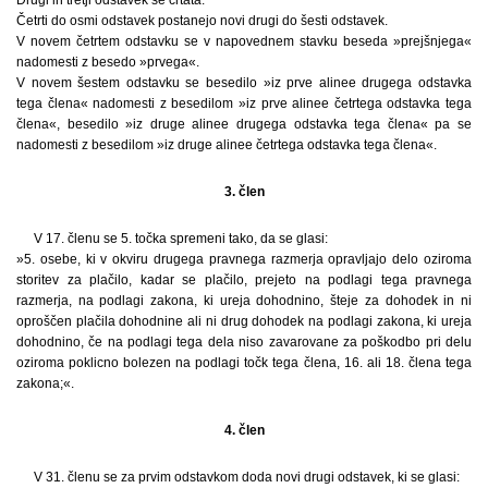
Četrti do osmi odstavek postanejo novi drugi do šesti odstavek.
V novem četrtem odstavku se v napovednem stavku beseda »prejšnjega«
nadomesti z besedo »prvega«.
V novem šestem odstavku se besedilo »iz prve alinee drugega odstavka
tega člena« nadomesti z besedilom »iz prve alinee četrtega odstavka tega
člena«, besedilo »iz druge alinee drugega odstavka tega člena« pa se
nadomesti z besedilom »iz druge alinee četrtega odstavka tega člena«.
3. člen
V 17. členu se 5. točka spremeni tako, da se glasi:
»5. osebe, ki v okviru drugega pravnega razmerja opravljajo delo oziroma
storitev za plačilo, kadar se plačilo, prejeto na podlagi tega pravnega
razmerja, na podlagi zakona, ki ureja dohodnino, šteje za dohodek in ni
oproščen plačila dohodnine ali ni drug dohodek na podlagi zakona, ki ureja
dohodnino, če na podlagi tega dela niso zavarovane za poškodbo pri delu
oziroma poklicno bolezen na podlagi točk tega člena, 16. ali 18. člena tega
zakona;«.
4. člen
V 31. členu se za prvim odstavkom doda novi drugi odstavek, ki se glasi: