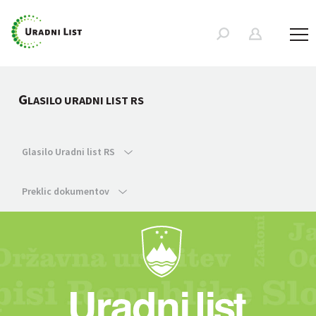
G
LASILO URADNI LIST RS
Glasilo Uradni list RS
Preklic dokumentov