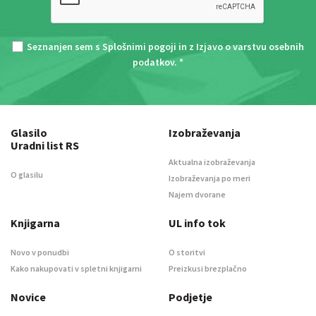
Seznanjen sem s
Splošnimi pogoji
in z
Izjavo o varstvu osebnih
podatkov
. *
Glasilo
Izobraževanja
Uradni list RS
Aktualna izobraževanja
O glasilu
Izobraževanja po meri
Najem dvorane
Knjigarna
UL info tok
Novo v ponudbi
O storitvi
Kako nakupovati v spletni knjigarni
Preizkusi brezplačno
Novice
Podjetje