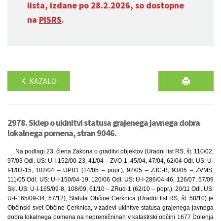
lista, izdane po 28.2.2026, so dostopne
na
PISRS
.
KAZALO
2978. Sklep o ukinitvi statusa grajenega javnega dobra
lokalnega pomena, stran 9046.
Na podlagi 23. člena Zakona o graditvi objektov (Uradni list RS, št. 110/02,
97/03 Odl. US: U-I-152/00-23, 41/04 – ZVO-1, 45/04, 47/04, 62/04 Odl. US: U-
I-1/03-15, 102/04 – UPB1 (14/05 – popr.), 92/05 – ZJC-B, 93/05 – ZVMS,
111/05 Odl. US: U-I-150/04-19, 120/06 Odl. US: U-I-286/04-46, 126/07, 57/09
Skl. US: U-I-165/09-8, 108/09, 61/10 – ZRud-1 (62/10 – popr.), 20/11 Odl. US:
U-I-165/09-34, 57/12), Statuta Občine Cerknica (Uradni list RS, št. 58/10) je
Občinski svet Občine Cerknica, v zadevi ukinitve statusa grajenega javnega
dobra lokalnega pomena na nepremičninah v katastrski občini 1677 Dolenja