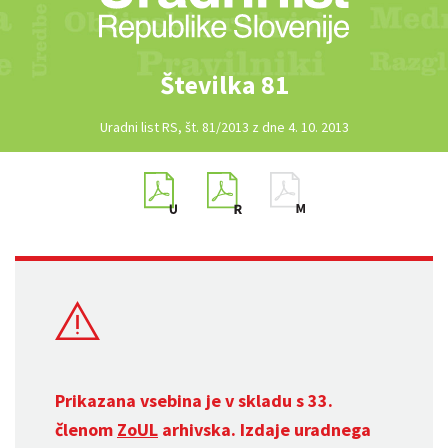
Številka 81
Uradni list RS, št. 81/2013 z dne 4. 10. 2013
Prikazana vsebina je v skladu s 33.
členom
ZoUL
arhivska. Izdaje uradnega