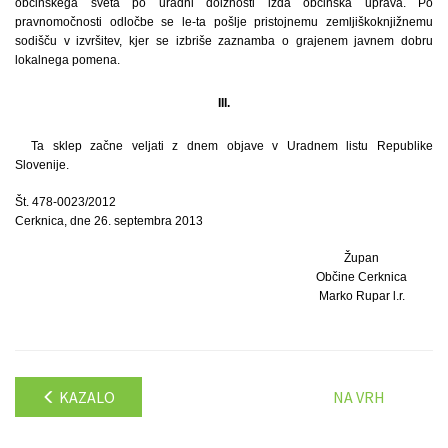
občinskega sveta po uradni dolžnosti izda občinska uprava. Po
pravnomočnosti odločbe se le-ta pošlje pristojnemu zemljiškoknjižnemu
sodišču v izvršitev, kjer se izbriše zaznamba o grajenem javnem dobru
lokalnega pomena.
III.
Ta sklep začne veljati z dnem objave v Uradnem listu Republike
Slovenije.
Št. 478-0023/2012
Cerknica, dne 26. septembra 2013
Župan
Občine Cerknica
Marko Rupar l.r.
KAZALO
NA VRH