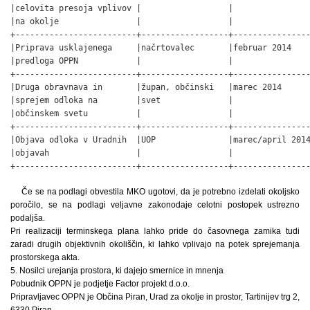
|celovita presoja vplivov |                  |                
|na okolje                |                  |                
+-------------------------+------------------+----------------
|Priprava usklajenega     |načrtovalec       |februar 2014    
|predloga OPPN            |                  |                
+-------------------------+------------------+----------------
|Druga obravnava in       |župan, občinski   |marec 2014      
|sprejem odloka na        |svet              |                
|občinskem svetu          |                  |                
+-------------------------+------------------+----------------
|Objava odloka v Uradnih  |UOP               |marec/april 2014
|objavah                  |                  |                
+-------------------------+------------------+---------------
Če se na podlagi obvestila MKO ugotovi, da je potrebno izdelati okoljsko
poročilo, se na podlagi veljavne zakonodaje celotni postopek ustrezno
podaljša.
Pri realizaciji terminskega plana lahko pride do časovnega zamika tudi
zaradi drugih objektivnih okoliščin, ki lahko vplivajo na potek sprejemanja
prostorskega akta.
5. Nosilci urejanja prostora, ki dajejo smernice in mnenja
Pobudnik OPPN je podjetje Factor projekt d.o.o.
Pripravljavec OPPN je Občina Piran, Urad za okolje in prostor, Tartinijev trg 2,
6330 Piran.