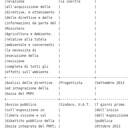
|relazione                 |la inoltra       |                
|all’acquisizione delle    |                 |                
|direttive, e ottenimento  |                 |                
|delle direttive e delle   |                 |                
|informazioni da parte del |                 |                
|Ministero                 |                 |                
|Agricoltura e Ambiente,   |                 |                
|relative alla tutela      |                 |                
|ambientale e concernenti  |                 |                
|la necessita di           |                 |                
|esecuzione della          |                 |                
|revisione                 |                 |                
|completa di tutti gli     |                 |                
|effetti sull'ambiente     |                 |                
+--------------------------+-----------------+----------------
|Analisi delle direttive   |Progettista      |Settembre 2013  
|ed integrazione della     |                 |                
|bozza del PRPC            |                 |                
+--------------------------+-----------------+----------------
|Avviso pubblico           |Sindaco, U.A.T.  |7 giorni prima  
|sull'esposizione in       |                 |dell’inizio     
|libera visione e sul      |                 |dell’esposizione
|dibattito pubblico della  |                 |pubblica        
|bozza integrata del PRPC; |                 |Ottobre 2013    