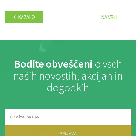
KAZALO
NA VRH
Bodite obveščeni
o vseh
naših novostih, akcijah in
dogodkih
PRIJAVA