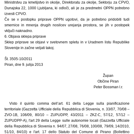
Ministrstvu za kmetijstvo in okolje, Direktoratu za okolje, Sektorju za CPVO,
Dunajska 22, 1000 Ljubljana, ki odloči, ali je za predmetni OPPN potrebno
izvesti CPVO.
Če se v postopku priprave OPPN ugotovi, da je potrebno pridobiti tudi
smernice in mnenja drugih nosilcev urejanja prostora, se jih v postopek
vključi naknadno.
6. Objava sklepa priprave
Sklep priprave se objavi v svetovnem spletu in v Uradnem listu Republike
Slovenije in začne veljati takoj.
Št. 3505-10/2011
Piran, dne 9. julija 2013
Župan
Občine Piran
Peter Bossman l.r.
Visto il quinto comma dell’art. 61 della Legge sulla pianificazione
territoriale (Gazzetta Ufficiale della Repubblica di Slovenia, n. 33/07, 70/08 –
ZVO-1B, 108/09, 80/10 – ZUPUDPP, 43/2011 – ZKZ-C, 57/12, 57/12 –
ZUPUDPP-A), l'art 29 della Legge sulle autonomie locali (Gazzetta Ufficiale
della Repubblica di Slovenia n. 94/07, 27/08, 76/08, 100/08, 79/09, 14/2010,
51/10, 84/10) e l'art. 17 dello Statuto del Comune di Pirano (Bollettino