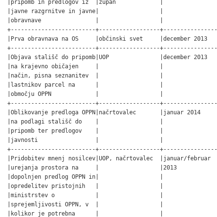
|pripomb in predlogov iz  |župan             |                
|javne razgrnitve in javne|                  |                
|obravnave                |                  |                
+-------------------------+------------------+----------------
|Prva obravnava na OS     |občinski svet     |december 2013   
+-------------------------+------------------+----------------
|Objava stališč do pripomb|UOP               |december 2013   
|na krajevno običajen     |                  |                
|način, pisna seznanitev  |                  |                
|lastnikov parcel na      |                  |                
|območju OPPN             |                  |                
+-------------------------+------------------+----------------
|Oblikovanje predloga OPPN|načrtovalec       |januar 2014     
|na podlagi stališč do    |                  |                
|pripomb ter predlogov    |                  |                
|javnosti                 |                  |                
+-------------------------+------------------+----------------
|Pridobitev mnenj nosilcev|UOP, načrtovalec  |januar/februar  
|urejanja prostora na     |                  |2013            
|dopolnjen predlog OPPN in|                  |                
|opredelitev pristojnih   |                  |                
|ministrstev o            |                  |                
|sprejemljivosti OPPN, v  |                  |                
|kolikor je potrebna      |                  |                