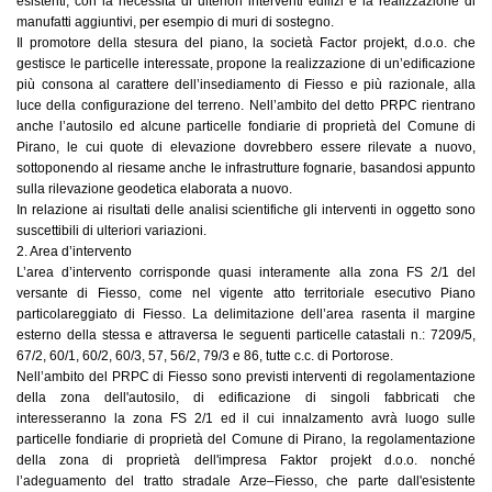
esistenti, con la necessità di ulteriori interventi edilizi e la realizzazione di
manufatti aggiuntivi, per esempio di muri di sostegno.
Il promotore della stesura del piano, la società Factor projekt, d.o.o. che
gestisce le particelle interessate, propone la realizzazione di un’edificazione
più consona al carattere dell’insediamento di Fiesso e più razionale, alla
luce della configurazione del terreno. Nell’ambito del detto PRPC rientrano
anche l’autosilo ed alcune particelle fondiarie di proprietà del Comune di
Pirano, le cui quote di elevazione dovrebbero essere rilevate a nuovo,
sottoponendo al riesame anche le infrastrutture fognarie, basandosi appunto
sulla rilevazione geodetica elaborata a nuovo.
In relazione ai risultati delle analisi scientifiche gli interventi in oggetto sono
suscettibili di ulteriori variazioni.
2. Area d’intervento
L’area d’intervento corrisponde quasi interamente alla zona FS 2/1 del
versante di Fiesso, come nel vigente atto territoriale esecutivo Piano
particolareggiato di Fiesso. La delimitazione dell’area rasenta il margine
esterno della stessa e attraversa le seguenti particelle catastali n.: 7209/5,
67/2, 60/1, 60/2, 60/3, 57, 56/2, 79/3 e 86, tutte c.c. di Portorose.
Nell’ambito del PRPC di Fiesso sono previsti interventi di regolamentazione
della zona dell'autosilo, di edificazione di singoli fabbricati che
interesseranno la zona FS 2/1 ed il cui innalzamento avrà luogo sulle
particelle fondiarie di proprietà del Comune di Pirano, la regolamentazione
della zona di proprietà dell'impresa Faktor projekt d.o.o. nonché
l’adeguamento del tratto stradale Arze–Fiesso, che parte dall'esistente