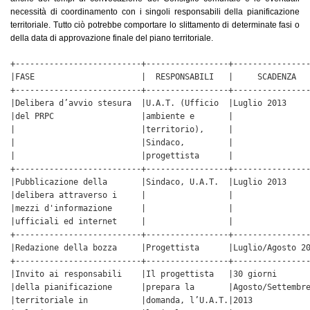
necessità di coordinamento con i singoli responsabili della pianificazione
territoriale. Tutto ciò potrebbe comportare lo slittamento di determinate fasi o
della data di approvazione finale del piano territoriale.
+--------------------------+-----------------+----------------
|FASE                      |  RESPONSABILI   |     SCADENZA   
+--------------------------+-----------------+----------------
|Delibera d’avvio stesura  |U.A.T. (Ufficio  |Luglio 2013     
|del PRPC                  |ambiente e       |                
|                          |territorio),     |                
|                          |Sindaco,         |                
|                          |progettista      |                
+--------------------------+-----------------+----------------
|Pubblicazione della       |Sindaco, U.A.T.  |Luglio 2013     
|delibera attraverso i     |                 |                
|mezzi d'informazione      |                 |                
|ufficiali ed internet     |                 |                
+--------------------------+-----------------+----------------
|Redazione della bozza     |Progettista      |Luglio/Agosto 20
+--------------------------+-----------------+----------------
|Invito ai responsabili    |Il progettista   |30 giorni       
|della pianificazione      |prepara la       |Agosto/Settembre
|territoriale in           |domanda, l’U.A.T.|2013            