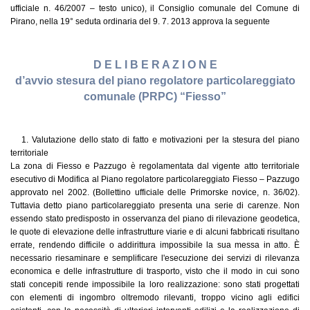
ufficiale n. 46/2007 – testo unico), il Consiglio comunale del Comune di
Pirano, nella 19° seduta ordinaria del 9. 7. 2013 approva la seguente
D E L I B E R A Z I O N E
d’avvio stesura del piano regolatore particolareggiato
comunale (PRPC) “Fiesso”
1. Valutazione dello stato di fatto e motivazioni per la stesura del piano
territoriale
La zona di Fiesso e Pazzugo è regolamentata dal vigente atto territoriale
esecutivo di Modifica al Piano regolatore particolareggiato Fiesso – Pazzugo
approvato nel 2002. (Bollettino ufficiale delle Primorske novice, n. 36/02).
Tuttavia detto piano particolareggiato presenta una serie di carenze. Non
essendo stato predisposto in osservanza del piano di rilevazione geodetica,
le quote di elevazione delle infrastrutture viarie e di alcuni fabbricati risultano
errate, rendendo difficile o addirittura impossibile la sua messa in atto. È
necessario riesaminare e semplificare l'esecuzione dei servizi di rilevanza
economica e delle infrastrutture di trasporto, visto che il modo in cui sono
stati concepiti rende impossibile la loro realizzazione: sono stati progettati
con elementi di ingombro oltremodo rilevanti, troppo vicino agli edifici