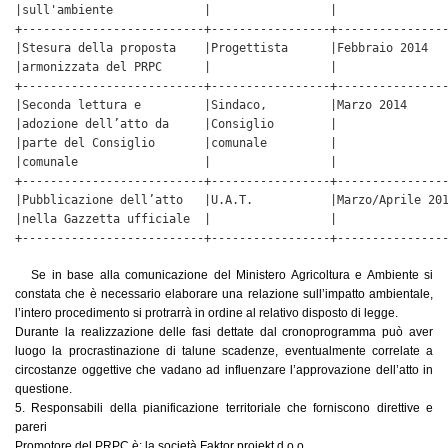
|sull'ambiente             |                 |                
+--------------------------+-----------------+----------------
|Stesura della proposta    |Progettista      |Febbraio 2014   
|armonizzata del PRPC      |                 |                
+--------------------------+-----------------+----------------
|Seconda lettura e         |Sindaco,         |Marzo 2014      
|adozione dell’atto da     |Consiglio        |                
|parte del Consiglio       |comunale         |                
|comunale                  |                 |                
+--------------------------+-----------------+----------------
|Pubblicazione dell’atto   |U.A.T.           |Marzo/Aprile 201
|nella Gazzetta ufficiale  |                 |                
+--------------------------+-----------------+---------------
Se in base alla comunicazione del Ministero Agricoltura e Ambiente si
constata che è necessario elaborare una relazione sull’impatto ambientale,
l’intero procedimento si protrarrà in ordine al relativo disposto di legge.
Durante la realizzazione delle fasi dettate dal cronoprogramma può aver
luogo la procrastinazione di talune scadenze, eventualmente correlate a
circostanze oggettive che vadano ad influenzare l’approvazione dell’atto in
questione.
5. Responsabili della pianificazione territoriale che forniscono direttive e
pareri
Promotore del PRPC è: la società Faktor projekt d.o.o.