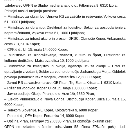
Izdelovalec OPPN je Studio mediterana, d.o.o., Pittonijeva 9, 6310 Izola.
Pristojni nosilci urejanja prostora:
– Ministrstvo za obrambo, Uprava RS za zaščito in reševanje, Vojkova cesta
61, 1000 Ljubljana;
– Ministrstvo za obrambo, Direktorat za logistiko, Sektor za gospodarjenje z
nepremičninami, Vojkova cesta 61, 1000 Ljubljana;
– Ministrstvo za infrastrukturo in prostor, DRSC, Območje Koper, Ankaranska
cesta 7 B, 6104 Koper;
– CPK d.d., Ul. 15. maja 14, 6000 Koper;
– Ministrstvo za izobraževanje, znanost, kulturo in šport, Direktorat za
kulturno dediščino, Maistrova ulica 10, 1000 Ljubljana;
– Ministrstvo za kmetijstvo in okolje, Agencija RS za okolje – Urad za
upravljanje z vodami, Sektor za vodno območje Jadranskega Morja, Oddelek
povodja jadranskih rek z morjem, Pristaniška 12, 6000 Koper;
– Zavod RS za varstvo narave, OE Piran, Trg Etbina Kristana 1, 6310 Izola;
– Rižanski vodovod, Koper, Ulica 15. maja 13, 6000 Koper;
– Javno podjetje Okolje Piran, d.o.o. Arze 1/b, 6330 Piran;
– Elektro Primorska, d.d. Nova Gorica, Distribucija Koper, Ulica 15. maja 15,
6000 Koper;
– Telekom Slovenije, PE Koper, Kolodvorska 9, 6000 Koper;
– Petrol d.d., OEV Koper, Ferrarska 14, 6000 Koper;
– Občina Piran, Tartinijev trg 2, 6330 Piran, za območje lokalnih cest.
OPPN se skladno s četrtim odstavkom 58. člena ZPNačrt pošlje tudi