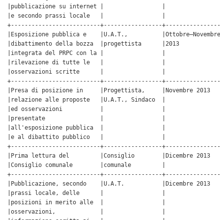
|pubblicazione su internet |                 |                
|e secondo prassi locale   |                 |                
+--------------------------+-----------------+----------------
|Esposizione pubblica e    |U.A.T.,          |Ottobre–Novembre
|dibattimento della bozza  |progettista      |2013            
|integrata del PRPC con la |                 |                
|rilevazione di tutte le   |                 |                
|osservazioni scritte      |                 |                
+--------------------------+-----------------+----------------
|Presa di posizione in     |Progettista,     |Novembre 2013   
|relazione alle proposte   |U.A.T., Sindaco  |                
|ed osservazioni           |                 |                
|presentate                |                 |                
|all'esposizione pubblica  |                 |                
|e al dibattito pubblico   |                 |                
+--------------------------+-----------------+----------------
|Prima lettura del         |Consiglio        |Dicembre 2013   
|Consiglio comunale        |comunale         |                
+--------------------------+-----------------+----------------
|Pubblicazione, secondo    |U.A.T.           |Dicembre 2013   
|prassi locale, delle      |                 |                
|posizioni in merito alle  |                 |                
|osservazioni,             |                 |                