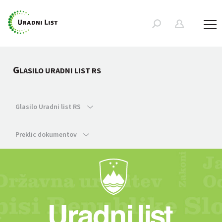
G
LASILO URADNI LIST RS
Glasilo Uradni list RS
Preklic dokumentov