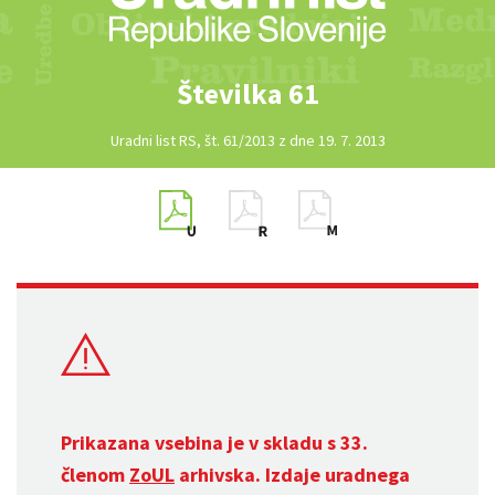
Številka 61
Uradni list RS, št. 61/2013 z dne 19. 7. 2013
Prikazana vsebina je v skladu s 33.
členom
ZoUL
arhivska. Izdaje uradnega