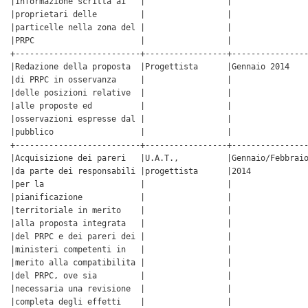
|informazione scritta ai   |                 |                
|proprietari delle         |                 |                
|particelle nella zona del |                 |                
|PRPC                      |                 |                
+--------------------------+-----------------+----------------
|Redazione della proposta  |Progettista      |Gennaio 2014    
|di PRPC in osservanza     |                 |                
|delle posizioni relative  |                 |                
|alle proposte ed          |                 |                
|osservazioni espresse dal |                 |                
|pubblico                  |                 |                
+--------------------------+-----------------+----------------
|Acquisizione dei pareri   |U.A.T.,          |Gennaio/Febbraio
|da parte dei responsabili |progettista      |2014            
|per la                    |                 |                
|pianificazione            |                 |                
|territoriale in merito    |                 |                
|alla proposta integrata   |                 |                
|del PRPC e dei pareri dei |                 |                
|ministeri competenti in   |                 |                
|merito alla compatibilita |                 |                
|del PRPC, ove sia         |                 |                
|necessaria una revisione  |                 |                
|completa degli effetti    |                 |                