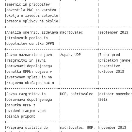
|smernic in pridobitev    |                  |                
|obvestila MKO za varstvo |                  |                
|okolja o izvedbi celovite|                  |                
|presoje vplivov na okolje|                  |                
+-------------------------+------------------+----------------
|Analiza smernic, izdelava|načrtovalec       |september 2013  
|strokovnih podlag in     |                  |                
|dopolnitev osnutka OPPN  |                  |                
+-------------------------+------------------+----------------
|Javno naznanilo o javni  |župan, UOP        |7 dni pred      
|razgrnitvi in javni      |                  |pričetkom javne 
|obravnavi dopolnjenega   |                  |razgrnitve      
|osnutka OPPN; objava v   |                  |oktober 2013    
|svetovnem spletu in na   |                  |                
|krajevno običajen način  |                  |                
+-------------------------+------------------+----------------
|Javna razgrnitev in      |UOP, načrtovalec  |oktober–november
|obravnava dopolnjenega   |                  |2013            
|osnutka OPPN z           |                  |                
|evidentiranjem vseh      |                  |                
|pisnih pripomb           |                  |                
+-------------------------+------------------+----------------
|Priprava stališča do     |načrtovalec, UOP, |november 2013   