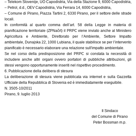
– Telekom Slovenije, UO Capodistria, Via della Stazione 9, 6000 Capodistria,
– Petrol, d.d., OEV Capodistria, Via Ferrara 14, 6000 Capodistria,
– Comune di Pirano, Piazza Tartini 2, 6330 Pirano, per il settore delle strade
locali.
In conformità al quarto comma dell’art. 58 della Legge in materia di
pianificazione territoriale (ZPNačrt) il PRPC viene inviato anche al Ministero
Agricoltura e Ambiente, Direttorato per l’Ambiente, Settore Impatto
ambientale, Dunajska 22, 1000 Lubiana, il quale stabilisce se per l’intervento
pianificato è necessario elaborare una relazione sull'impatto ambientale.
Se nel corso della predisposizione del PRPC si constata la necessità di
includere anche altri organi ovvero portatori di pubbliche attribuzioni, gli
stessi vengono opportunamente inseriti nel rispettivo procedimento.
6. Pubblicazione della delibera di stesura
La deliberazione di stesura viene pubblicata via internet e sulla Gazzetta
Ufficiale della Repubblica di Slovenia ed è immediatamente eseguibile.
N. 3505-10/2011
Pirano, 9. luglio 2013
Il Sindaco
del Comune di Pirano
Peter Bossman m.p.