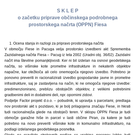
S K L E P
o začetku priprave občinskega podrobnega
prostorskega načrta (OPPN) Fiesa
1. Ocena stanja in razlogi za pripravo prostorskega načrta
V območju Fiese in Pacuga velja prostorsko izvedbeni akt Sprememba
Zazidalnega načrta Fiesa – Pacug iz leta 2002 (Uradni obj. 36/02). Zazidalni
načrt ima številne pomanjkljivosti. Ker ni bil izdelan na osnovi geodetskega
načrta, so višinske kote prometne infrastrukture in nekaterih objektov
napačne, kar otežkoča ali celo onemogoča njegovo izvedbo. Potrebno je
ponovno preveriti in racionalizirati izvedbo gospodarske javne in prometne
infrastrukture, saj je zastavljena na način, ki ne omogoča njegove izvedbe:
predimenzionirano, preblizu obstoječih objektov, z velikimi potrebnimi
gradbenimi deli in dodatnimi deli, npr. opornimi zidovi.
Podjetje Factor projekt d.o.o. – pobudnik, ki upravlja s parcelami, predlaga
nov prostorski akt s pozidavo, ki je bolj prilagojena značaju Fiese, in hkrati
tudi racionalnejša glede na obstoječi teren. V sklopu OPPN Fiesa je tudi
območje garažne hiše in parcel v lasti občine Piran, za katere je tudi
potrebno na novo preveriti višinske kote in komunalno infrastrukturo, na
podlagi izdelanega geodetskega posnetka.
Glede na rezultate strokovnih podlag se vsebina posegov lahko tudi