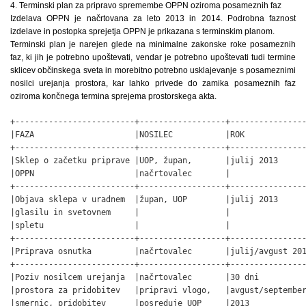
4. Terminski plan za pripravo spremembe OPPN oziroma posameznih faz
Izdelava OPPN je načrtovana za leto 2013 in 2014. Podrobna faznost
izdelave in postopka sprejetja OPPN je prikazana s terminskim planom.
Terminski plan je narejen glede na minimalne zakonske roke posameznih
faz, ki jih je potrebno upoštevati, vendar je potrebno upoštevati tudi termine
sklicev občinskega sveta in morebitno potrebno usklajevanje s posameznimi
nosilci urejanja prostora, kar lahko privede do zamika posameznih faz
oziroma končnega termina sprejema prostorskega akta.
+-------------------------+------------------+----------------
|FAZA                     |NOSILEC           |ROK             
+-------------------------+------------------+----------------
|Sklep o začetku priprave |UOP, župan,       |julij 2013      
|OPPN                     |načrtovalec       |                
+-------------------------+------------------+----------------
|Objava sklepa v uradnem  |župan, UOP        |julij 2013      
|glasilu in svetovnem     |                  |                
|spletu                   |                  |                
+-------------------------+------------------+----------------
|Priprava osnutka         |načrtovalec       |julij/avgust 201
+-------------------------+------------------+----------------
|Poziv nosilcem urejanja  |načrtovalec       |30 dni          
|prostora za pridobitev   |pripravi vlogo,   |avgust/september
|smernic, pridobitev      |posreduje UOP     |2013            