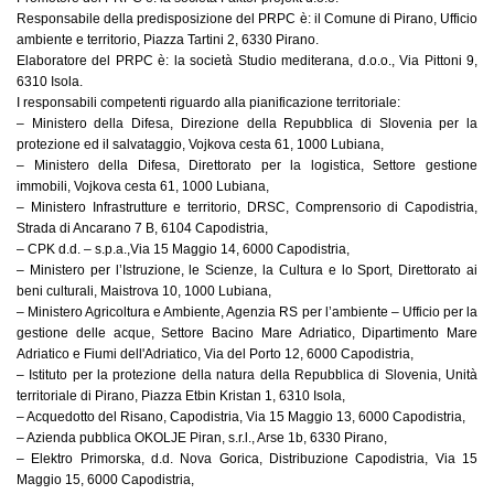
Responsabile della predisposizione del PRPC è: il Comune di Pirano, Ufficio
ambiente e territorio, Piazza Tartini 2, 6330 Pirano.
Elaboratore del PRPC è: la società Studio mediterana, d.o.o., Via Pittoni 9,
6310 Isola.
I responsabili competenti riguardo alla pianificazione territoriale:
– Ministero della Difesa, Direzione della Repubblica di Slovenia per la
protezione ed il salvataggio, Vojkova cesta 61, 1000 Lubiana,
– Ministero della Difesa, Direttorato per la logistica, Settore gestione
immobili, Vojkova cesta 61, 1000 Lubiana,
– Ministero Infrastrutture e territorio, DRSC, Comprensorio di Capodistria,
Strada di Ancarano 7 B, 6104 Capodistria,
– CPK d.d. – s.p.a.,Via 15 Maggio 14, 6000 Capodistria,
– Ministero per l’Istruzione, le Scienze, la Cultura e lo Sport, Direttorato ai
beni culturali, Maistrova 10, 1000 Lubiana,
– Ministero Agricoltura e Ambiente, Agenzia RS per l’ambiente – Ufficio per la
gestione delle acque, Settore Bacino Mare Adriatico, Dipartimento Mare
Adriatico e Fiumi dell'Adriatico, Via del Porto 12, 6000 Capodistria,
– Istituto per la protezione della natura della Repubblica di Slovenia, Unità
territoriale di Pirano, Piazza Etbin Kristan 1, 6310 Isola,
– Acquedotto del Risano, Capodistria, Via 15 Maggio 13, 6000 Capodistria,
– Azienda pubblica OKOLJE Piran, s.r.l., Arse 1b, 6330 Pirano,
– Elektro Primorska, d.d. Nova Gorica, Distribuzione Capodistria, Via 15
Maggio 15, 6000 Capodistria,