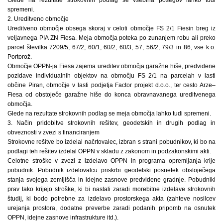
spremeni.
2. Ureditveno območje
Ureditveno območje obsega skoraj v celoti območje FS 2/1 Fiesin breg iz
veljavnega PIA ZN Fiesa. Meja območja poteka po zunanjem robu ali preko
parcel številka 7209/5, 67/2, 60/1, 60/2, 60/3, 57, 56/2, 79/3 in 86, vse k.o.
Portorož.
Območje OPPN-ja Fiesa zajema ureditev območja garažne hiše, predvidene
pozidave individualnih objektov na območju FS 2/1 na parcelah v lasti
občine Piran, območje v lasti podjetja Factor projekt d.o.o., ter cesto Arze–
Fiesa od obstoječe garažne hiše do konca obravnavanega ureditvenega
območja.
Glede na rezultate strokovnih podlag se meja območja lahko tudi spremeni.
3. Način pridobitve strokovnih rešitev, geodetskih in drugih podlag in
obveznosti v zvezi s financiranjem
Strokovne rešitve bo izdelal načrtovalec, izbran s strani pobudnikov, ki bo na
podlagi teh rešitev izdelal OPPN v skladu z zakonom in podzakonskimi akti.
Celotne stroške v zvezi z izdelavo OPPN in programa opremljanja krije
pobudnik. Pobudnik izdelovalcu priskrbi geodetski posnetek obstoječega
stanja svojega zemljišča in idejne zasnove predvidene gradnje. Pobudniki
prav tako krijejo stroške, ki bi nastali zaradi morebitne izdelave strokovnih
študij, ki bodo potrebne za izdelavo prostorskega akta (zahteve nosilcev
urejanja prostora, dodatne preverbe zaradi podanih pripomb na osnutek
OPPN, idejne zasnove infrastrukture itd.).