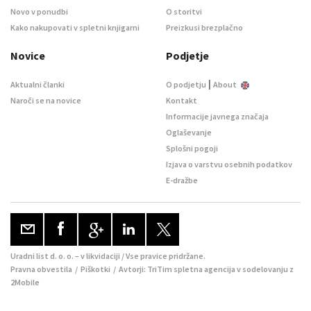
Novo v ponudbi
O storitvi
Kako nakupovati v spletni knjigarni
Preizkusi brezplačno
Novice
Podjetje
|
Aktualni članki
O podjetju
About
Naroči se na novice
Kontakt
Informacije javnega značaja
Oglaševanje
Splošni pogoji
Izjava o varstvu osebnih podatkov
E-dražbe
Uradni list d. o. o. – v likvidaciji / Vse pravice pridržane.
Pravna obvestila
/
Piškotki
/ Avtorji:
TriTim spletna agencija
v sodelovanju z
2Mobile