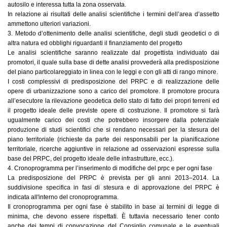
autosilo e interessa tutta la zona osservata.
In relazione ai risultati delle analisi scientifiche i termini dell’area d’assetto
ammettono ulteriori variazioni.
3. Metodo d’ottenimento delle analisi scientifiche, degli studi geodetici o di
altra natura ed obblighi riguardanti il finanziamento del progetto
Le analisi scientifiche saranno realizzate dal progettista individuato dai
promotori, il quale sulla base di dette analisi provvederà alla predisposizione
del piano particolareggiato in linea con le leggi e con gli atti di rango minore.
I costi complessivi di predisposizione del PRPC e di realizzazione delle
opere di urbanizzazione sono a carico del promotore. Il promotore procura
all’esecutore la rilevazione geodetica dello stato di fatto dei propri terreni ed
il progetto ideale delle previste opere di costruzione. Il promotore si farà
ugualmente carico dei costi che potrebbero insorgere dalla potenziale
produzione di studi scientifici che si rendano necessari per la stesura del
piano territoriale (richieste da parte dei responsabili per la pianificazione
territoriale, ricerche aggiuntive in relazione ad osservazioni espresse sulla
base del PRPC, del progetto ideale delle infrastrutture, ecc.).
4. Cronoprogramma per l’inserimento di modifiche del prpc e per ogni fase
La predisposizione del PRPC è prevista per gli anni 2013–2014. La
suddivisione specifica in fasi di stesura e di approvazione del PRPC è
indicata all'interno del cronoprogramma.
Il cronoprogramma per ogni fase è stabilito in base ai termini di legge di
minima, che devono essere rispettati. È tuttavia necessario tener conto
anche dei tempi di convocazione del Consiglio comunale e le eventuali