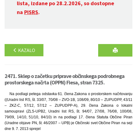
lista, izdane po 28.2.2026, so dostopne
na
PISRS
.
KAZALO
2471. Sklep o začetku priprave občinskega podrobnega
prostorskega načrta (OPPN) Fiesa, stran 7325.
Na podlagi petega odstavka 61. člena Zakona o prostorskem načrtovanju
((Uradni list RS, št. 33/07, 70/08 – ZVO-1B, 108/09, 80/10 – ZUPUDPP, 43/11
– ZKZ-C, 57/12, 57/12 – ZUPUDPP-A), 29. člena Zakona o lokalni
samoupravi (ZLS-UPB2, Uradni list RS, št. 94/07, 27/08, 76/08, 100/08,
79/09, 14/10, 51/10, 84/10) in na podlagi 17. člena Statuta Občine Piran
(Uradne objave PN, št. 46/2007 – UPB) je Občinski svet Občine Piran na seji
dne 9. 7. 2013 sprejel