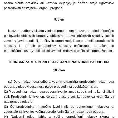
oseba storila prekršek ali kaznivo dejanje, je dolžan svoje ugotovitve
posredovati pristojnemu organu pregona.
9. člen
Nadzorni odbor v skladu z letnim programom nadzora pregleda finančno
poslovanje občinskih organov, občinske uprave, občinskih skladov, javnih
zavodov, javnih podjetij, društev in organizacij, ki so porabniki proračunskih
sredstev ter drugih uporabnikov sredstev občinskega proračuna in
pooblaščenih oseb z občinskimi javnimi sredstvi in občinskim premoženjem.
III. ORGANIZACIJA IN PREDSTAVLJANJE NADZORNEGA ODBORA
10. člen
(1) Delo nadzornega odbora vodi in organizira predsednik nadzornega
odbora, v njegovi odsotnosti pa od predsednika pooblaščeni član.
(2) Predsednika nadzornega odbora izvolijo izmed sebe člani na konstitutivni
seji. Predsednik je izvoljen, če zanj glasuje več kot polovica vseh članov
nadzornega odbora.
(3) Če predsednika ni možno izvoliti niti po ponovljenem glasovanju,
zadostuje za izvolitev večina opredeljenih članov nadzornega odbora.
(4) Nadzorni odbor lahko z večino opredeljenih glasov skupaj s