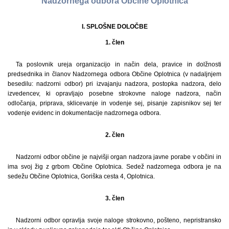
Nadzornega odbora Občine Oplotnica
I. SPLOŠNE DOLOČBE
1. člen
Ta poslovnik ureja organizacijo in način dela, pravice in dolžnosti
predsednika in članov Nadzornega odbora Občine Oplotnica (v nadaljnjem
besedilu: nadzorni odbor) pri izvajanju nadzora, postopka nadzora, delo
izvedencev, ki opravljajo posebne strokovne naloge nadzora, način
odločanja, priprava, sklicevanje in vodenje sej, pisanje zapisnikov sej ter
vodenje evidenc in dokumentacije nadzornega odbora.
2. člen
Nadzorni odbor občine je najvišji organ nadzora javne porabe v občini in
ima svoj žig z grbom Občine Oplotnica. Sedež nadzornega odbora je na
sedežu Občine Oplotnica, Goriška cesta 4, Oplotnica.
3. člen
Nadzorni odbor opravlja svoje naloge strokovno, pošteno, nepristransko