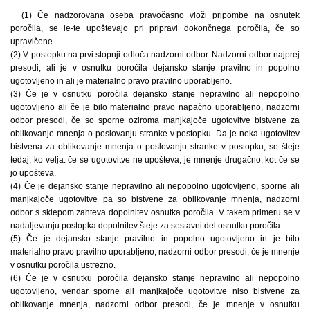
(1) Če nadzorovana oseba pravočasno vloži pripombe na osnutek
poročila, se le-te upoštevajo pri pripravi dokončnega poročila, če so
upravičene.
(2) V postopku na prvi stopnji odloča nadzorni odbor. Nadzorni odbor najprej
presodi, ali je v osnutku poročila dejansko stanje pravilno in popolno
ugotovljeno in ali je materialno pravo pravilno uporabljeno.
(3) Če je v osnutku poročila dejansko stanje nepravilno ali nepopolno
ugotovljeno ali če je bilo materialno pravo napačno uporabljeno, nadzorni
odbor presodi, če so sporne oziroma manjkajoče ugotovitve bistvene za
oblikovanje mnenja o poslovanju stranke v postopku. Da je neka ugotovitev
bistvena za oblikovanje mnenja o poslovanju stranke v postopku, se šteje
tedaj, ko velja: če se ugotovitve ne upošteva, je mnenje drugačno, kot če se
jo upošteva.
(4) Če je dejansko stanje nepravilno ali nepopolno ugotovljeno, sporne ali
manjkajoče ugotovitve pa so bistvene za oblikovanje mnenja, nadzorni
odbor s sklepom zahteva dopolnitev osnutka poročila. V takem primeru se v
nadaljevanju postopka dopolnitev šteje za sestavni del osnutku poročila.
(5) Če je dejansko stanje pravilno in popolno ugotovljeno in je bilo
materialno pravo pravilno uporabljeno, nadzorni odbor presodi, če je mnenje
v osnutku poročila ustrezno.
(6) Če je v osnutku poročila dejansko stanje nepravilno ali nepopolno
ugotovljeno, vendar sporne ali manjkajoče ugotovitve niso bistvene za
oblikovanje mnenja, nadzorni odbor presodi, če je mnenje v osnutku