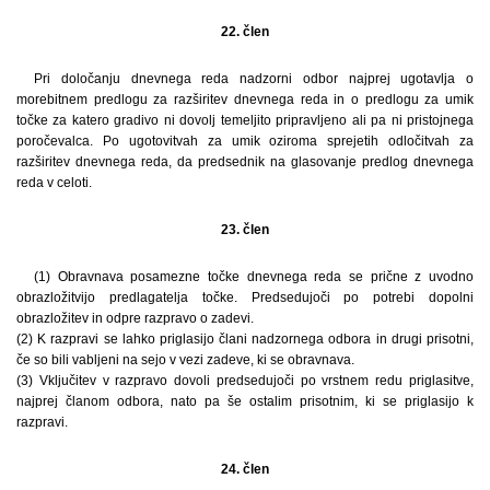
22. člen
Pri določanju dnevnega reda nadzorni odbor najprej ugotavlja o
morebitnem predlogu za razširitev dnevnega reda in o predlogu za umik
točke za katero gradivo ni dovolj temeljito pripravljeno ali pa ni pristojnega
poročevalca. Po ugotovitvah za umik oziroma sprejetih odločitvah za
razširitev dnevnega reda, da predsednik na glasovanje predlog dnevnega
reda v celoti.
23. člen
(1) Obravnava posamezne točke dnevnega reda se prične z uvodno
obrazložitvijo predlagatelja točke. Predsedujoči po potrebi dopolni
obrazložitev in odpre razpravo o zadevi.
(2) K razpravi se lahko priglasijo člani nadzornega odbora in drugi prisotni,
če so bili vabljeni na sejo v vezi zadeve, ki se obravnava.
(3) Vključitev v razpravo dovoli predsedujoči po vrstnem redu priglasitve,
najprej članom odbora, nato pa še ostalim prisotnim, ki se priglasijo k
razpravi.
24. člen