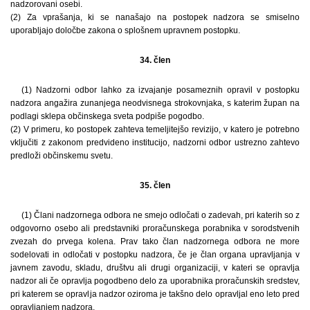
nadzorovani osebi.
(2) Za vprašanja, ki se nanašajo na postopek nadzora se smiselno
uporabljajo določbe zakona o splošnem upravnem postopku.
34. člen
(1) Nadzorni odbor lahko za izvajanje posameznih opravil v postopku
nadzora angažira zunanjega neodvisnega strokovnjaka, s katerim župan na
podlagi sklepa občinskega sveta podpiše pogodbo.
(2) V primeru, ko postopek zahteva temeljitejšo revizijo, v katero je potrebno
vključiti z zakonom predvideno institucijo, nadzorni odbor ustrezno zahtevo
predloži občinskemu svetu.
35. člen
(1) Člani nadzornega odbora ne smejo odločati o zadevah, pri katerih so z
odgovorno osebo ali predstavniki proračunskega porabnika v sorodstvenih
zvezah do prvega kolena. Prav tako član nadzornega odbora ne more
sodelovati in odločati v postopku nadzora, če je član organa upravljanja v
javnem zavodu, skladu, društvu ali drugi organizaciji, v kateri se opravlja
nadzor ali če opravlja pogodbeno delo za uporabnika proračunskih sredstev,
pri katerem se opravlja nadzor oziroma je takšno delo opravljal eno leto pred
opravljanjem nadzora.