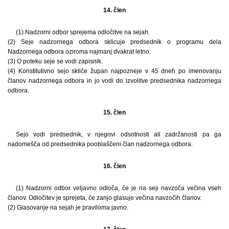
14. člen
(1) Nadzorni odbor sprejema odločitve na sejah.
(2) Seje nadzornega odbora sklicuje predsednik o programu dela
Nadzornega odbora oziroma najmanj dvakrat letno.
(3) O poteku seje se vodi zapisnik.
(4) Konstitutivno sejo skliče župan najpozneje v 45 dneh po imenovanju
članov nadzornega odbora in jo vodi do izvolitve predsednika nadzornega
odbora.
15. člen
Sejo vodi predsednik, v njegovi odsotnosti ali zadržanosti pa ga
nadomešča od predsednika pooblaščeni član nadzornega odbora.
16. člen
(1) Nadzorni odbor veljavno odloča, če je na seji navzoča večina vseh
članov. Odločitev je sprejeta, če zanjo glasuje večina navzočih članov.
(2) Glasovanje na sejah je praviloma javno.