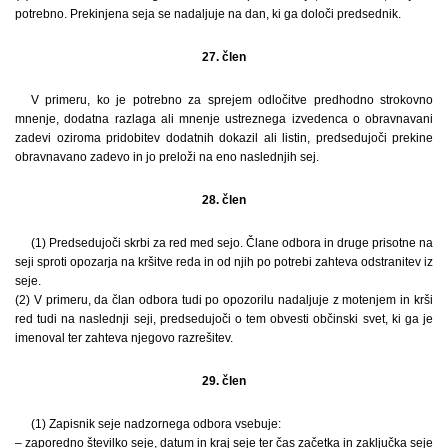
potrebno. Prekinjena seja se nadaljuje na dan, ki ga določi predsednik.
27. člen
V primeru, ko je potrebno za sprejem odločitve predhodno strokovno
mnenje, dodatna razlaga ali mnenje ustreznega izvedenca o obravnavani
zadevi oziroma pridobitev dodatnih dokazil ali listin, predsedujoči prekine
obravnavano zadevo in jo preloži na eno naslednjih sej.
28. člen
(1) Predsedujoči skrbi za red med sejo. Člane odbora in druge prisotne na
seji sproti opozarja na kršitve reda in od njih po potrebi zahteva odstranitev iz
seje.
(2) V primeru, da član odbora tudi po opozorilu nadaljuje z motenjem in krši
red tudi na naslednji seji, predsedujoči o tem obvesti občinski svet, ki ga je
imenoval ter zahteva njegovo razrešitev.
29. člen
(1) Zapisnik seje nadzornega odbora vsebuje:
– zaporedno številko seje, datum in kraj seje ter čas začetka in zaključka seje