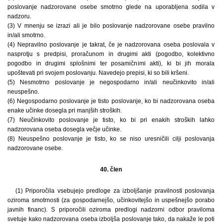
poslovanje nadzorovane osebe smotrno glede na uporabljena sodila v
nadzoru.
(3) V mnenju se izrazi ali je bilo poslovanje nadzorovane osebe pravilno
in/ali smotrno.
(4) Nepravilno poslovanje je takrat, če je nadzorovana oseba poslovala v
nasprotju s predpisi, proračunom in drugimi akti (pogodbo, kolektivno
pogodbo in drugimi splošnimi ter posamičnimi akti), ki bi jih morala
upoštevati pri svojem poslovanju. Navedejo prepisi, ki so bili kršeni.
(5) Nesmotrno poslovanje je negospodarno in/ali neučinkovito in/ali
neuspešno.
(6) Negospodarno poslovanje je tisto poslovanje, ko bi nadzorovana oseba
enake učinke dosegla pri manjših stroških.
(7) Neučinkovito poslovanje je tisto, ko bi pri enakih stroških lahko
nadzorovana oseba dosegla večje učinke.
(8) Neuspešno poslovanje je tisto, ko se niso uresničili cilji poslovanja
nadzorovane osebe.
40. člen
(1) Priporočila vsebujejo predloge za izboljšanje pravilnosti poslovanja
oziroma smotrnosti (za gospodarnejšo, učinkovitejšo in uspešnejšo porabo
javnih financ). S priporočili oziroma predlogi nadzorni odbor praviloma
svetuje kako nadzorovana oseba izboljša poslovanje tako, da nakaže le poti