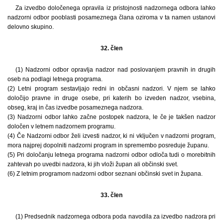
Za izvedbo določenega opravila iz pristojnosti nadzornega odbora lahko
nadzorni odbor pooblasti posameznega člana oziroma v ta namen ustanovi
delovno skupino.
32. člen
(1) Nadzorni odbor opravlja nadzor nad poslovanjem pravnih in drugih
oseb na podlagi letnega programa.
(2) Letni program sestavljajo redni in občasni nadzori. V njem se lahko
določijo pravne in druge osebe, pri katerih bo izveden nadzor, vsebina,
obseg, kraj in čas izvedbe posameznega nadzora.
(3) Nadzorni odbor lahko začne postopek nadzora, le če je takšen nadzor
določen v letnem nadzornem programu.
(4) Če Nadzorni odbor želi izvesti nadzor, ki ni vključen v nadzorni program,
mora najprej dopolniti nadzorni program in spremembo posreduje županu.
(5) Pri določanju letnega programa nadzorni odbor odloča tudi o morebitnih
zahtevah po uvedbi nadzora, ki jih vloži župan ali občinski svet.
(6) Z letnim programom nadzorni odbor seznani občinski svet in župana.
33. člen
(1) Predsednik nadzornega odbora poda navodila za izvedbo nadzora pri