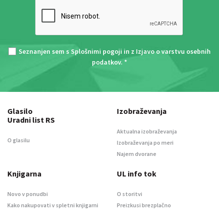
Seznanjen sem s
Splošnimi pogoji
in z
Izjavo o varstvu osebnih
podatkov
. *
Glasilo
Izobraževanja
Uradni list RS
Aktualna izobraževanja
O glasilu
Izobraževanja po meri
Najem dvorane
Knjigarna
UL info tok
Novo v ponudbi
O storitvi
Kako nakupovati v spletni knjigarni
Preizkusi brezplačno