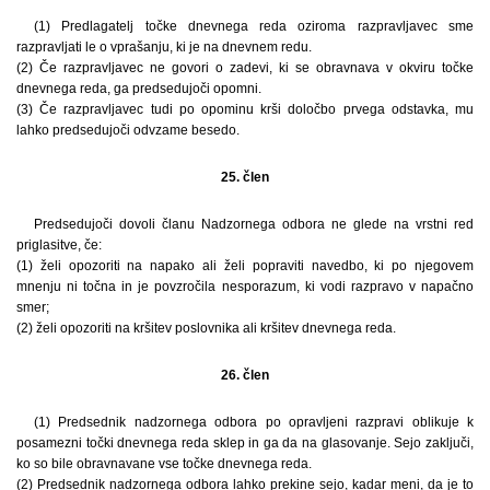
(1) Predlagatelj točke dnevnega reda oziroma razpravljavec sme
razpravljati le o vprašanju, ki je na dnevnem redu.
(2) Če razpravljavec ne govori o zadevi, ki se obravnava v okviru točke
dnevnega reda, ga predsedujoči opomni.
(3) Če razpravljavec tudi po opominu krši določbo prvega odstavka, mu
lahko predsedujoči odvzame besedo.
25. člen
Predsedujoči dovoli članu Nadzornega odbora ne glede na vrstni red
priglasitve, če:
(1) želi opozoriti na napako ali želi popraviti navedbo, ki po njegovem
mnenju ni točna in je povzročila nesporazum, ki vodi razpravo v napačno
smer;
(2) želi opozoriti na kršitev poslovnika ali kršitev dnevnega reda.
26. člen
(1) Predsednik nadzornega odbora po opravljeni razpravi oblikuje k
posamezni točki dnevnega reda sklep in ga da na glasovanje. Sejo zaključi,
ko so bile obravnavane vse točke dnevnega reda.
(2) Predsednik nadzornega odbora lahko prekine sejo, kadar meni, da je to