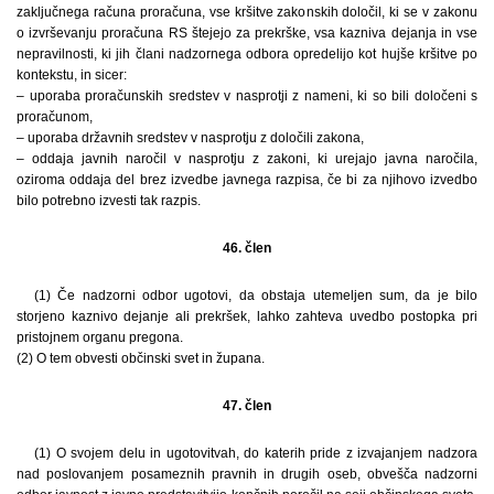
zaključnega računa proračuna, vse kršitve zakonskih določil, ki se v zakonu
o izvrševanju proračuna RS štejejo za prekrške, vsa kazniva dejanja in vse
nepravilnosti, ki jih člani nadzornega odbora opredelijo kot hujše kršitve po
kontekstu, in sicer:
– uporaba proračunskih sredstev v nasprotji z nameni, ki so bili določeni s
proračunom,
– uporaba državnih sredstev v nasprotju z določili zakona,
– oddaja javnih naročil v nasprotju z zakoni, ki urejajo javna naročila,
oziroma oddaja del brez izvedbe javnega razpisa, če bi za njihovo izvedbo
bilo potrebno izvesti tak razpis.
46. člen
(1) Če nadzorni odbor ugotovi, da obstaja utemeljen sum, da je bilo
storjeno kaznivo dejanje ali prekršek, lahko zahteva uvedbo postopka pri
pristojnem organu pregona.
(2) O tem obvesti občinski svet in župana.
47. člen
(1) O svojem delu in ugotovitvah, do katerih pride z izvajanjem nadzora
nad poslovanjem posameznih pravnih in drugih oseb, obvešča nadzorni