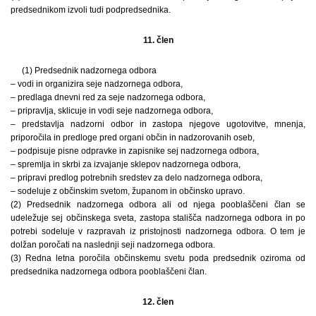
predsednikom izvoli tudi podpredsednika.
11. člen
(1) Predsednik nadzornega odbora
– vodi in organizira seje nadzornega odbora,
– predlaga dnevni red za seje nadzornega odbora,
– pripravlja, sklicuje in vodi seje nadzornega odbora,
– predstavlja nadzorni odbor in zastopa njegove ugotovitve, mnenja,
priporočila in predloge pred organi občin in nadzorovanih oseb,
– podpisuje pisne odpravke in zapisnike sej nadzornega odbora,
– spremlja in skrbi za izvajanje sklepov nadzornega odbora,
– pripravi predlog potrebnih sredstev za delo nadzornega odbora,
– sodeluje z občinskim svetom, županom in občinsko upravo.
(2) Predsednik nadzornega odbora ali od njega pooblaščeni član se
udeležuje sej občinskega sveta, zastopa stališča nadzornega odbora in po
potrebi sodeluje v razpravah iz pristojnosti nadzornega odbora. O tem je
dolžan poročati na naslednji seji nadzornega odbora.
(3) Redna letna poročila občinskemu svetu poda predsednik oziroma od
predsednika nadzornega odbora pooblaščeni član.
12. člen