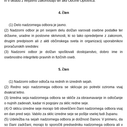
in v skladu z veljavno zakonodajo ter akti Občine Oplotnica.
4. člen
(1) Delo nadzornega odbora je javno.
(2) Nadzorni odbor je pri svojem delu dolžan varovati osebne podatke ter
državne, uradne in poslovne skrivnosti, ki so tako opredeljene z zakonom,
drugim predpisom ali z akti občinskega sveta in organizacij uporabnikov
proračunskih sredstev.
(3) Nadzorni odbor je dolžan spoštovati dostojanstvo, dobro ime in
osebnostno integriteto pravnih in fizičnih oseb.
5. člen
(1) Nadzorni odbor odloča na rednih in izrednih sejah.
(2) Redno sejo nadzornega odbora se sklicuje po potrebi oziroma vsaj
dvakrat letno.
(3) Izredna seja nadzornega odbora se skliče za obravnavanje in odločanje
o nujnih zadevah, kadar ni pogojev za sklic redne seje.
(4) O sklicu izredne seje morajo biti obveščeni člani nadzornega odbora vsaj
en dan pred sejo. Vabilo za sklic izredne seje se pošlje vselej tudi županu.
(5) Udeležba na sejah nadzornega odbora je dolžnost članov. V primeru, da
so člani zadržani, morajo to sporočiti predsedniku nadzornega odbora ali v