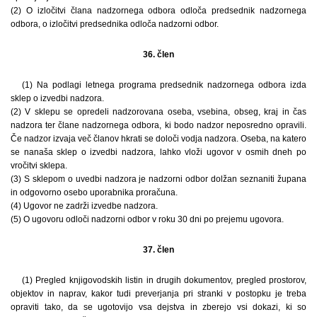
(2) O izločitvi člana nadzornega odbora odloča predsednik nadzornega
odbora, o izločitvi predsednika odloča nadzorni odbor.
36. člen
(1) Na podlagi letnega programa predsednik nadzornega odbora izda
sklep o izvedbi nadzora.
(2) V sklepu se opredeli nadzorovana oseba, vsebina, obseg, kraj in čas
nadzora ter člane nadzornega odbora, ki bodo nadzor neposredno opravili.
Če nadzor izvaja več članov hkrati se določi vodja nadzora. Oseba, na katero
se nanaša sklep o izvedbi nadzora, lahko vloži ugovor v osmih dneh po
vročitvi sklepa.
(3) S sklepom o uvedbi nadzora je nadzorni odbor dolžan seznaniti župana
in odgovorno osebo uporabnika proračuna.
(4) Ugovor ne zadrži izvedbe nadzora.
(5) O ugovoru odloči nadzorni odbor v roku 30 dni po prejemu ugovora.
37. člen
(1) Pregled knjigovodskih listin in drugih dokumentov, pregled prostorov,
objektov in naprav, kakor tudi preverjanja pri stranki v postopku je treba
opraviti tako, da se ugotovijo vsa dejstva in zberejo vsi dokazi, ki so