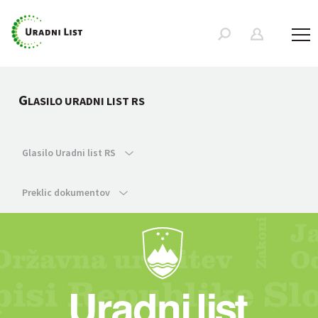
G
LASILO URADNI LIST RS
Glasilo Uradni list RS
Preklic dokumentov