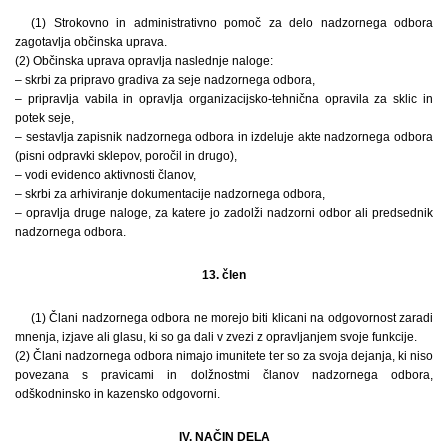
(1) Strokovno in administrativno pomoč za delo nadzornega odbora
zagotavlja občinska uprava.
(2) Občinska uprava opravlja naslednje naloge:
– skrbi za pripravo gradiva za seje nadzornega odbora,
– pripravlja vabila in opravlja organizacijsko-tehnična opravila za sklic in
potek seje,
– sestavlja zapisnik nadzornega odbora in izdeluje akte nadzornega odbora
(pisni odpravki sklepov, poročil in drugo),
– vodi evidenco aktivnosti članov,
– skrbi za arhiviranje dokumentacije nadzornega odbora,
– opravlja druge naloge, za katere jo zadolži nadzorni odbor ali predsednik
nadzornega odbora.
13. člen
(1) Člani nadzornega odbora ne morejo biti klicani na odgovornost zaradi
mnenja, izjave ali glasu, ki so ga dali v zvezi z opravljanjem svoje funkcije.
(2) Člani nadzornega odbora nimajo imunitete ter so za svoja dejanja, ki niso
povezana s pravicami in dolžnostmi članov nadzornega odbora,
odškodninsko in kazensko odgovorni.
IV. NAČIN DELA