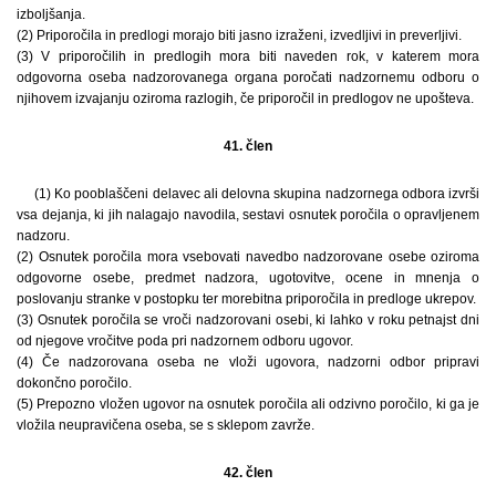
izboljšanja.
(2) Priporočila in predlogi morajo biti jasno izraženi, izvedljivi in preverljivi.
(3) V priporočilih in predlogih mora biti naveden rok, v katerem mora
odgovorna oseba nadzorovanega organa poročati nadzornemu odboru o
njihovem izvajanju oziroma razlogih, če priporočil in predlogov ne upošteva.
41. člen
(1) Ko pooblaščeni delavec ali delovna skupina nadzornega odbora izvrši
vsa dejanja, ki jih nalagajo navodila, sestavi osnutek poročila o opravljenem
nadzoru.
(2) Osnutek poročila mora vsebovati navedbo nadzorovane osebe oziroma
odgovorne osebe, predmet nadzora, ugotovitve, ocene in mnenja o
poslovanju stranke v postopku ter morebitna priporočila in predloge ukrepov.
(3) Osnutek poročila se vroči nadzorovani osebi, ki lahko v roku petnajst dni
od njegove vročitve poda pri nadzornem odboru ugovor.
(4) Če nadzorovana oseba ne vloži ugovora, nadzorni odbor pripravi
dokončno poročilo.
(5) Prepozno vložen ugovor na osnutek poročila ali odzivno poročilo, ki ga je
vložila neupravičena oseba, se s sklepom zavrže.
42. člen