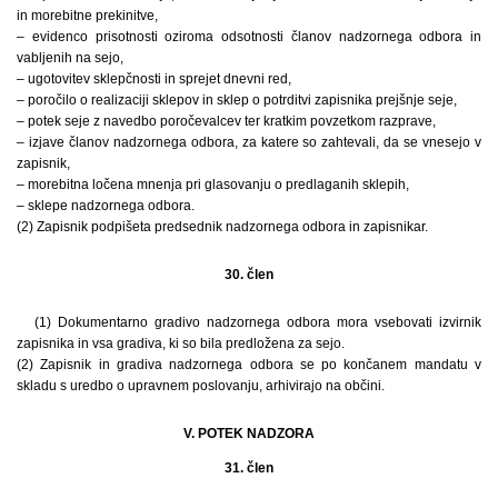
in morebitne prekinitve,
– evidenco prisotnosti oziroma odsotnosti članov nadzornega odbora in
vabljenih na sejo,
– ugotovitev sklepčnosti in sprejet dnevni red,
– poročilo o realizaciji sklepov in sklep o potrditvi zapisnika prejšnje seje,
– potek seje z navedbo poročevalcev ter kratkim povzetkom razprave,
– izjave članov nadzornega odbora, za katere so zahtevali, da se vnesejo v
zapisnik,
– morebitna ločena mnenja pri glasovanju o predlaganih sklepih,
– sklepe nadzornega odbora.
(2) Zapisnik podpišeta predsednik nadzornega odbora in zapisnikar.
30. člen
(1) Dokumentarno gradivo nadzornega odbora mora vsebovati izvirnik
zapisnika in vsa gradiva, ki so bila predložena za sejo.
(2) Zapisnik in gradiva nadzornega odbora se po končanem mandatu v
skladu s uredbo o upravnem poslovanju, arhivirajo na občini.
V. POTEK NADZORA
31. člen