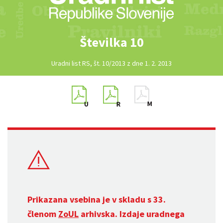
Številka 10
Uradni list RS, št. 10/2013 z dne 1. 2. 2013
Prikazana vsebina je v skladu s 33.
členom
ZoUL
arhivska. Izdaje uradnega