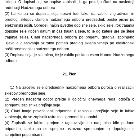
sklepu. O dopisni seji se napiše zapisnik, ki ga potrdijo člani na naslednji
redni seji Nadzornega odbora.
(2) Lahko pa se dopisna seja opravi tudi tako, da vabilo z gradivom in
predlogi sklepov članom nadzornega odbora predsednik pošlje pisno po
elektronski pošti. Opredeli način izvedbe dopisne seje, sklic seje, rok trajanja
dopisne seje (točen datum in čas trajanja seje, to je do katere ure se šteje
trajanje seje). Člani nadzornega odbora po prejemu gradiva izpolnjeno
izjavo o glasovanju oziroma potrjen predlog sklepa vrnejo po elektronski
pošti predsedniku nadzornega odbora.
(3) Dopisna seja je sklepčna, če je vabilo poslano vsem članom Nadzornega
odbora.
21. člen
(1) Na začetku seje predsednik nadzornega odbora poroča o realizaciji
sklepov predhodne seje.
(2) Preden nadzorni odbor preide k določitvi dnevnega reda, odloča o
sprejemu zapisnika prejšnje seje.
(3) Člani imajo pravico dati pripombe k zapisniku prejšnje seje in lahko
zahtevajo, da se zapisnik ustrezno spremeni in dopolni.
(4) Zapisnik se lahko sprejme z ugotovitvijo, da nanj niso bile podane
pripombe, lahko pa se sprejme ustrezno spremenjen in dopolnjen s
sprejetimi pripombami.