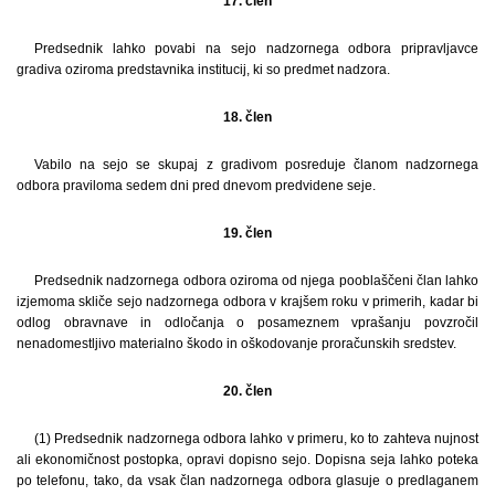
17. člen
Predsednik lahko povabi na sejo nadzornega odbora pripravljavce
gradiva oziroma predstavnika institucij, ki so predmet nadzora.
18. člen
Vabilo na sejo se skupaj z gradivom posreduje članom nadzornega
odbora praviloma sedem dni pred dnevom predvidene seje.
19. člen
Predsednik nadzornega odbora oziroma od njega pooblaščeni član lahko
izjemoma skliče sejo nadzornega odbora v krajšem roku v primerih, kadar bi
odlog obravnave in odločanja o posameznem vprašanju povzročil
nenadomestljivo materialno škodo in oškodovanje proračunskih sredstev.
20. člen
(1) Predsednik nadzornega odbora lahko v primeru, ko to zahteva nujnost
ali ekonomičnost postopka, opravi dopisno sejo. Dopisna seja lahko poteka
po telefonu, tako, da vsak član nadzornega odbora glasuje o predlaganem