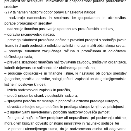
pravilnost ter ocenjevati učinkovitost in gospodarnost porabe proračunskih
sredstev.
(2) V ta namen nadzorni odbor opravlja naslednje naloge:
– nadzoruje namenskost in smotrnost ter gospodarnost in učinkovitost
porabe proračunskih sredstev,
– nadzoruje finančno poslovanje uporabnikov proračunskih sredstev,
– opravlja računovodski nadzor,
– preverja skladnost proračuna občine s pravnimi predpisi s področja javnih
financ in drugih področij, z odloki, pravilniki in drugimi akti občinskega sveta,
– preverja skladnost zaključnega računa s proračunom in odločitvami
občinskega sveta,
– preverja skladnosti finančnih načrtov javnih zavodov, društev in organizacij,
katerih dejavnost se sofinancira iz občinskega proračuna,
– proučuje obligacijske in finančne listine, ki nastajajo ob porabi sredstev
(pogodbe, naročila, odredbe, nalogi, računi, zapisniki ter druge knjigovodske
listine in poslovne knjige),
– izdela nadzorstveni zapisnik in poročilo,
– prouči pripombe strank v postopkih nadzora,
– sprejema poročila ter mnenja in priporočila oziroma predloge ukrepov,
– obvešča pristojne organe občine in predlaga ukrepe iz njihove pristojnosti,
– z ugotovitvami navedenimi v poročilih nadzorov obvešča javnost,
– če ugotovi hujšo kršitev predpisov ali nepravilnosti pri poslovanju občine,
mora o teh kršitvah obvestiti pristojno ministrstvo in računsko sodišče, ter
– v primeru utemeljenega suma, da je nadzorovana oseba ali odgovorna