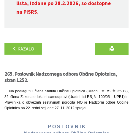
lista, izdane po 28.2.2026, so dostopne
na
PISRS
.
KAZALO
265. Poslovnik Nadzornega odbora Občine Oplotnica,
stran 1252.
Na podlagi 50. člena Statuta Občine Oplotnica (Uradni list RS, št. 35/12),
32. člena Zakona o lokalni samoupravi (Uradni list RS, št. 100/05 – UPB1) in
Pravilnika o obveznih sestavinah poročila NO je Nadzorni odbor Občine
Oplotnica na 22. redni seji dne 27. 11. 2012 sprejel
P O S L O V N I K