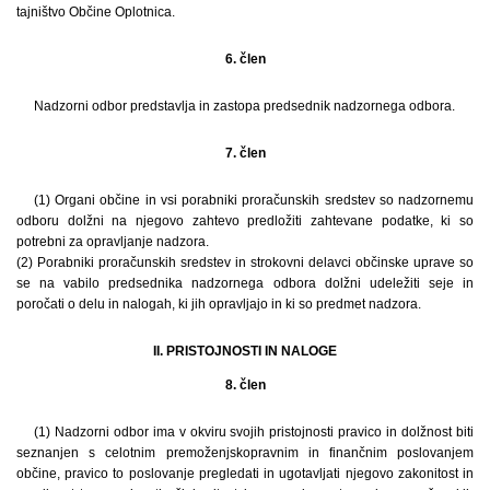
tajništvo Občine Oplotnica.
6. člen
Nadzorni odbor predstavlja in zastopa predsednik nadzornega odbora.
7. člen
(1) Organi občine in vsi porabniki proračunskih sredstev so nadzornemu
odboru dolžni na njegovo zahtevo predložiti zahtevane podatke, ki so
potrebni za opravljanje nadzora.
(2) Porabniki proračunskih sredstev in strokovni delavci občinske uprave so
se na vabilo predsednika nadzornega odbora dolžni udeležiti seje in
poročati o delu in nalogah, ki jih opravljajo in ki so predmet nadzora.
II. PRISTOJNOSTI IN NALOGE
8. člen
(1) Nadzorni odbor ima v okviru svojih pristojnosti pravico in dolžnost biti
seznanjen s celotnim premoženjskopravnim in finančnim poslovanjem
občine, pravico to poslovanje pregledati in ugotavljati njegovo zakonitost in