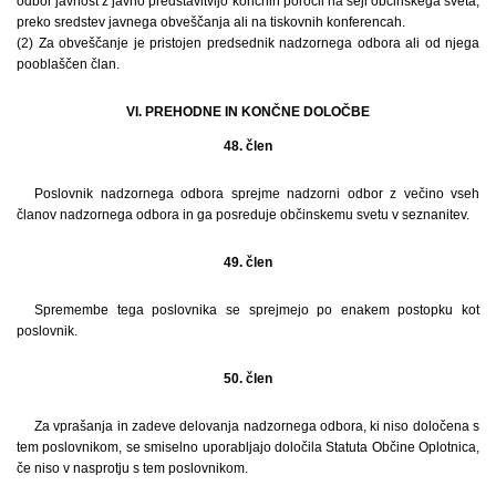
odbor javnost z javno predstavitvijo končnih poročil na seji občinskega sveta,
preko sredstev javnega obveščanja ali na tiskovnih konferencah.
(2) Za obveščanje je pristojen predsednik nadzornega odbora ali od njega
pooblaščen član.
VI. PREHODNE IN KONČNE DOLOČBE
48. člen
Poslovnik nadzornega odbora sprejme nadzorni odbor z večino vseh
članov nadzornega odbora in ga posreduje občinskemu svetu v seznanitev.
49. člen
Spremembe tega poslovnika se sprejmejo po enakem postopku kot
poslovnik.
50. člen
Za vprašanja in zadeve delovanja nadzornega odbora, ki niso določena s
tem poslovnikom, se smiselno uporabljajo določila Statuta Občine Oplotnica,
če niso v nasprotju s tem poslovnikom.