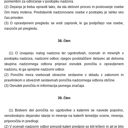
pomembni za odločanje v postopku nadzora.
(2) Dejanja je treba opraviti tako, da sta delovni proces in poslovanje osebe
čim manj motena. Predstavnik nadzorovane osebe v postopku je lahko ves
čas prisoten.
(3) O opravljenem pregledu se vodi zapisnik, ki ga podpišejo vse osebe,
navzoče pri pregledu.
38. člen
(1) O izvajanju nalog nadzora ter ugotovitvah, ocenah in mnenjih v
postopku nadzora, nadzorni odbor, njegov pooblaščeni delavec ali delovna
skupina nadzornega odbora pripravi osnutek poročila o opravljenem
nadzoru, ki ga sprejme nadzorni odbor.
(2) Poročilo mora vsebovati obvezne sestavine v skladu z zakonom in
pravilnikom o obveznih sestavinah poročila nadzornega odbora občine.
(3) Osnutek poročila ni informacija javnega značaja.
39. člen
(1) Bistveni del poročila so ugotovitve s katerimi se navede popolno,
verodostojno dejansko stanje in mnenje na katerih temeljijo ocene, mnenja,
priporočila in predlogi.
(2) V ocenah nadzorni odbor presodi kateri predpisi so bili kršeni in ali je bilo