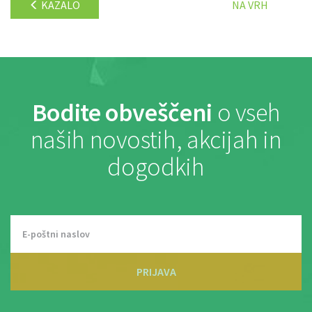
KAZALO
NA VRH
Bodite obveščeni
o vseh
naših novostih, akcijah in
dogodkih
PRIJAVA