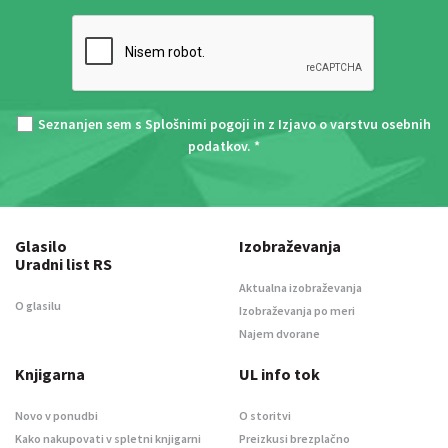
Seznanjen sem s
Splošnimi pogoji
in z
Izjavo o varstvu osebnih
podatkov
. *
Glasilo
Izobraževanja
Uradni list RS
Aktualna izobraževanja
O glasilu
Izobraževanja po meri
Najem dvorane
Knjigarna
UL info tok
Novo v ponudbi
O storitvi
Kako nakupovati v spletni knjigarni
Preizkusi brezplačno