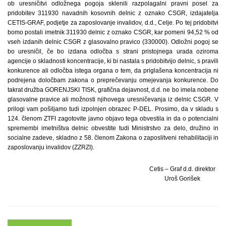
ob uresničitvi odložnega pogoja sklenili razpolagalni pravni posel za
pridobitev 311930 navadnih kosovnih delnic z oznako CSGR, izdajatelja
CETIS-GRAF, podjetje za zaposlovanje invalidov, d.d., Celje. Po tej pridobitvi
bomo postali imetnik 311930 delnic z oznako CSGR, kar pomeni 94,52 % od
vseh izdanih delnic CSGR z glasovalno pravico (330000). Odložni pogoj se
bo uresničil, če bo izdana odločba s strani pristojnega urada oziroma
agencije o skladnosti koncentracije, ki bi nastala s pridobitvijo delnic, s pravili
konkurence ali odločba istega organa o tem, da priglašena koncentracija ni
podrejena določbam zakona o preprečevanju omejevanja konkurence. Do
takrat družba GORENJSKI TISK, grafična dejavnost, d.d. ne bo imela nobene
glasovalne pravice ali možnosti njihovega uresničevanja iz delnic CSGR. V
prilogi vam pošiljamo tudi izpolnjen obrazec P-DEL. Prosimo, da v skladu s
124. členom ZTFI zagotovite javno objavo tega obvestila in da o potencialni
spremembi imetništva delnic obvestite tudi Ministrstvo za delo, družino in
socialne zadeve, skladno z 58. členom Zakona o zaposlitveni rehabilitaciji in
zaposlovanju invalidov (ZZRZI).
Cetis – Graf d.d. direktor
Uroš Gorišek