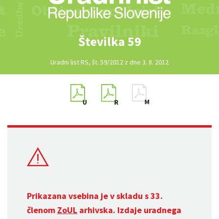
Številka 59
Uradni list RS, št. 59/2012 z dne 3. 8. 2012
Prikazana vsebina je v skladu s 33.
členom
ZoUL
arhivska. Izdaje uradnega