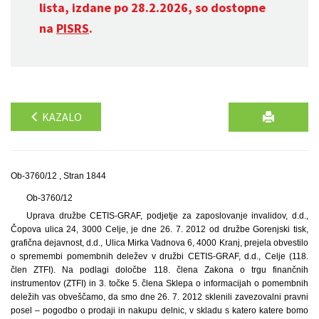
lista, izdane po 28.2.2026, so dostopne
na
PISRS
.
KAZALO
Ob-3760/12 , Stran 1844
Ob-3760/12
Uprava družbe CETIS-GRAF, podjetje za zaposlovanje invalidov, d.d.,
Čopova ulica 24, 3000 Celje, je dne 26. 7. 2012 od družbe Gorenjski tisk,
grafična dejavnost, d.d., Ulica Mirka Vadnova 6, 4000 Kranj, prejela obvestilo
o spremembi pomembnih deležev v družbi CETIS-GRAF, d.d., Celje (118.
člen ZTFI). Na podlagi določbe 118. člena Zakona o trgu finančnih
instrumentov (ZTFI) in 3. točke 5. člena Sklepa o informacijah o pomembnih
deležih vas obveščamo, da smo dne 26. 7. 2012 sklenili zavezovalni pravni
posel – pogodbo o prodaji in nakupu delnic, v skladu s katero katere bomo