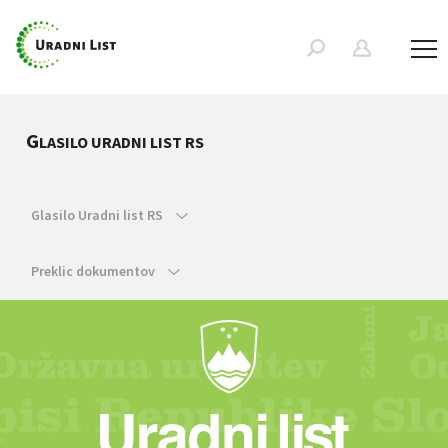
G
LASILO URADNI LIST RS
Glasilo Uradni list RS
Preklic dokumentov