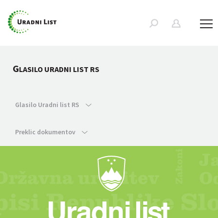
G
LASILO URADNI LIST RS
Glasilo Uradni list RS
Preklic dokumentov