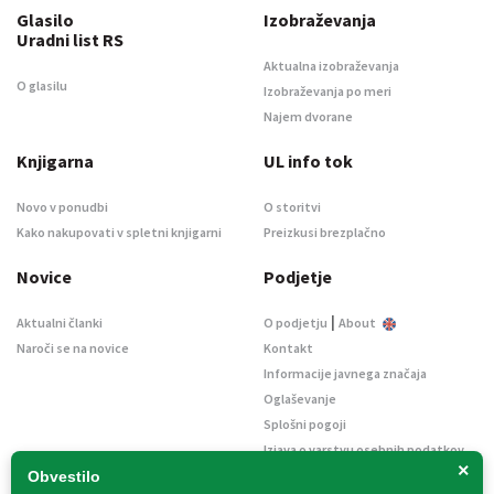
Glasilo
Izobraževanja
Uradni list RS
Aktualna izobraževanja
O glasilu
Izobraževanja po meri
Najem dvorane
Knjigarna
UL info tok
Novo v ponudbi
O storitvi
Kako nakupovati v spletni knjigarni
Preizkusi brezplačno
Novice
Podjetje
|
Aktualni članki
O podjetju
About
Naroči se na novice
Kontakt
Informacije javnega značaja
Oglaševanje
Splošni pogoji
Izjava o varstvu osebnih podatkov
×
E-dražbe
Obvestilo