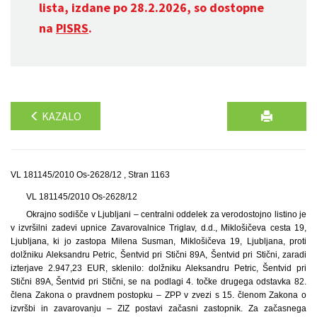
lista, izdane po 28.2.2026, so dostopne
na
PISRS
.
KAZALO
VL 181145/2010 Os-2628/12 , Stran 1163
VL 181145/2010 Os-2628/12
Okrajno sodišče v Ljubljani – centralni oddelek za verodostojno listino je
v izvršilni zadevi upnice Zavarovalnice Triglav, d.d., Miklošičeva cesta 19,
Ljubljana, ki jo zastopa Milena Susman, Miklošičeva 19, Ljubljana, proti
dolžniku Aleksandru Petric, Šentvid pri Stični 89A, Šentvid pri Stični, zaradi
izterjave 2.947,23 EUR, sklenilo: dolžniku Aleksandru Petric, Šentvid pri
Stični 89A, Šentvid pri Stični, se na podlagi 4. točke drugega odstavka 82.
člena Zakona o pravdnem postopku – ZPP v zvezi s 15. členom Zakona o
izvršbi in zavarovanju – ZIZ postavi začasni zastopnik. Za začasnega