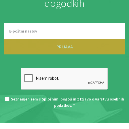
dogodkih
PRIJAVA
Seznanjen sem s
Splošnimi pogoji
in z
Izjavo o varstvu osebnih
podatkov
. *