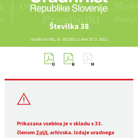
Številka 38
Uradni list RS, št. 38/2012 z dne 25. 5. 2012
Prikazana vsebina je v skladu s 33.
členom
ZoUL
arhivska. Izdaje uradnega