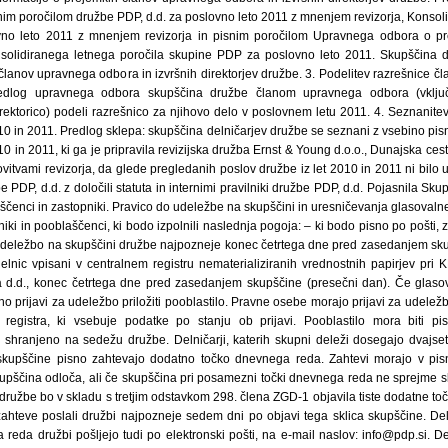
nim poročilom družbe PDP, d.d. za poslovno leto 2011 z mnenjem revizorja, Konsoli
o leto 2011 z mnenjem revizorja in pisnim poročilom Upravnega odbora o prev
nsolidiranega letnega poročila skupine PDP za poslovno leto 2011. Skupščina d
 članov upravnega odbora in izvršnih direktorjev družbe. 3. Podelitev razrešnice 
edlog upravnega odbora skupščina družbe članom upravnega odbora (vklju
irektorico) podeli razrešnico za njihovo delo v poslovnem letu 2011. 4. Seznanite
2010 in 2011. Predlog sklepa: skupščina delničarjev družbe se seznani z vsebino pis
010 in 2011, ki ga je pripravila revizijska družba Ernst & Young d.o.o., Dunajska ces
ovitvami revizorja, da glede pregledanih poslov družbe iz let 2010 in 2011 ni bilo 
 PDP, d.d. z določili statuta in internimi pravilniki družbe PDP, d.d. Pojasnila Sk
laščenci in zastopniki. Pravico do udeležbe na skupščini in uresničevanja glasovalne
pniki in pooblaščenci, ki bodo izpolnili naslednja pogoja: – ki bodo pisno po pošti, 
jo udeležbo na skupščini družbe najpozneje konec četrtega dne pred zasedanjem sku
elnic vpisani v centralnem registru nematerializiranih vrednostnih papirjev pri 
a d.d., konec četrtega dne pred zasedanjem skupščine (presečni dan). Če glaso
o prijavi za udeležbo priložiti pooblastilo. Pravne osebe morajo prijavi za udeležbo
registra, ki vsebuje podatke po stanju ob prijavi. Pooblastilo mora biti pi
 shranjeno na sedežu družbe. Delničarji, katerih skupni deleži dosegajo dvajse
skupščine pisno zahtevajo dodatno točko dnevnega reda. Zahtevi morajo v pisni 
kupščina odloča, ali če skupščina pri posamezni točki dnevnega reda ne sprejme sk
ružbe bo v skladu s tretjim odstavkom 298. člena ZGD-1 objavila tiste dodatne t
 zahteve poslali družbi najpozneje sedem dni po objavi tega sklica skupščine. Del
eda družbi pošljejo tudi po elektronski pošti, na e-mail naslov: info@pdp.si. De