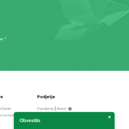
ov
. *
ce
Podjetje
|
i članki
O podjetju
About
se na novice
Kontakt
×
Obvestilo
Informacije javnega
značaja