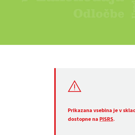
Prikazana vsebina je v skla
dostopne na
PISRS
.