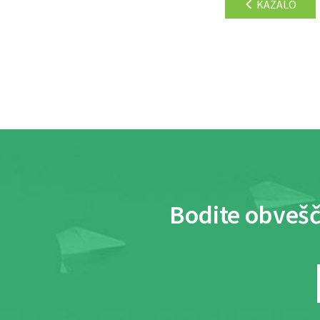
KAZALO
Bodite obvešč