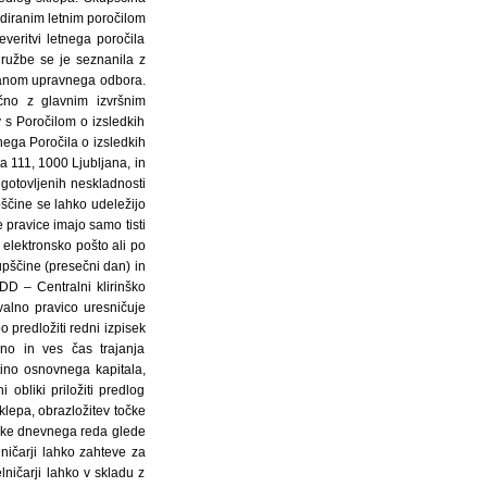
diranim letnim poročilom
eritvi letnega poročila
ružbe se je seznanila z
članom upravnega odbora.
čno z glavnim izvršnim
v s Poročilom o izsledkih
nega Poročila o izsledkih
ta 111, 1000 Ljubljana, in
ugotovljenih neskladnosti
upščine se lahko udeležijo
 pravice imajo samo tisti
z elektronsko pošto ali po
pščine (presečni dan) in
KDD – Centralni klirinško
valno pravico uresničuje
 predložiti redni izpisek
sno in ves čas trajanja
tino osnovnega kapitala,
obliki priložiti predlog
lepa, obrazložitev točke
očke dnevnega reda glede
ničarji lahko zahteve za
lničarji lahko v skladu z