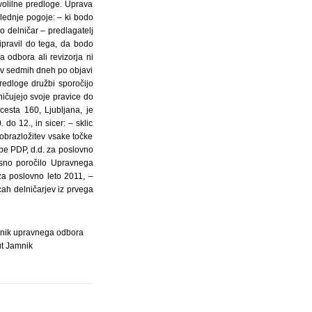
volilne predloge. Uprava
slednje pogoje: – ki bodo
o delničar – predlagatelj
ipravil do tega, da bodo
 odbora ali revizorja ni
ar v sedmih dneh po objavi
redloge družbi sporočijo
ničujejo svoje pravice do
esta 160, Ljubljana, je
o 12., in sicer: – sklic
obrazložitev vsake točke
žbe PDP, d.d. za poslovno
isno poročilo Upravnega
za poslovno leto 2011, –
icah delničarjev iz prvega
dnik upravnega odbora
ut Jamnik