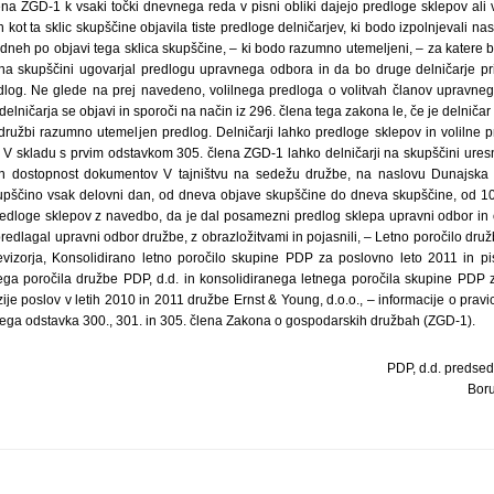
ena ZGD-1 k vsaki točki dnevnega reda v pisni obliki dajejo predloge sklepov ali 
kot ta sklic skupščine objavila tiste predloge delničarjev, ki bodo izpolnjevali na
dneh po objavi tega sklica skupščine, – ki bodo razumno utemeljeni, – za katere b
 na skupščini ugovarjal predlogu upravnega odbora in da bo druge delničarje pr
dlog. Ne glede na prej navedeno, volilnega predloga o volitvah članov upravnega
 delničarja se objavi in sporoči na način iz 296. člena tega zakona le, če je delnič
 družbi razumno utemeljen predlog. Delničarji lahko predloge sklepov in volilne p
i. V skladu s prvim odstavkom 305. člena ZGD-1 lahko delničarji na skupščini ures
in dostopnost dokumentov V tajništvu na sedežu družbe, na naslovu Dunajska c
pščino vsak delovni dan, od dneva objave skupščine do dneva skupščine, od 10. d
redloge sklepov z navedbo, da je dal posamezni predlog sklepa upravni odbor in 
predlagal upravni odbor družbe, z obrazložitvami in pojasnili, – Letno poročilo dru
vizorja, Konsolidirano letno poročilo skupine PDP za poslovno leto 2011 in p
nega poročila družbe PDP, d.d. in konsolidiranega letnega poročila skupine PDP 
zije poslov v letih 2010 in 2011 družbe Ernst & Young, d.o.o., – informacije o prav
vega odstavka 300., 301. in 305. člena Zakona o gospodarskih družbah (ZGD-1).
PDP, d.d. predse
Bor