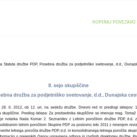
KOPIRAJ POVEZAVO
a Statuta družbe PDP, Posebna družba za podjetniško svetovanje, d.d., Dunajsk
8. sejo skupščine
bna družba za podjetniško svetovanje, d.d., Dunajska cest
e 28. 6. 2012, ob 12. uri, na sedežu družbe. Dnevni red in predlogi sklepov: 1
 skupščine. Predlog sklepa: Za predsednika skupščine se imenuje mag. Tomaž K
vuje notarka Nada Kumar. 2. Seznanitev z Letnim poročilom družbe PDP, d.d. 
olidiranim letnim poročilom Skupine PDP za poslovno leto 2011 z mnenjem reviz
eritvi letnega poročila družbe PDP, d.d. in konsolidiranega letnega poročila skup
nformacijo o prejemkih članov upravnega odbora in izvršnih direktorjev družbe. P