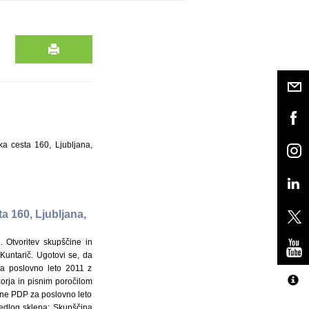
a cesta 160, Ljubljana,
a 160, Ljubljana,
. Otvoritev skupščine in
untarič. Ugotovi se, da
za poslovno leto 2011 z
orja in pisnim poročilom
ine PDP za poslovno leto
redlog sklepa: Skupščina