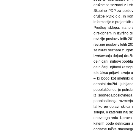
družbe se seznani z Let
Skupine PDP za poslovn
družbe PDP, d.d. in ko
informacijo o prejemkih
Predlog sklepa: na pr
direktorjem in izvršno d
revizije poslov v letih 
revizije poslov v letih 2
se hkrati seznani z ugot
izvrševanja dejanj družbe
delničarji, njihovi poob
delničarji, njihovi zasto
telefaksu prijavili svo
– ki bodo kot imetniki d
depotni družbi Ljubljan
pooblaščenec, je potrebn
iz sodnega/poslovnega 
pooblastilnega razmerja
lahko po objavi sklica 
sklepa, o katerem naj s
dnevnega reda. Uprava d
katerih bodo delničarji
dodatne točke dnevnega r