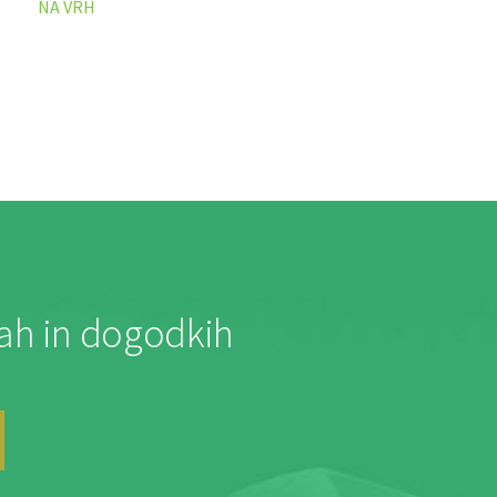
NA VRH
jah in dogodkih