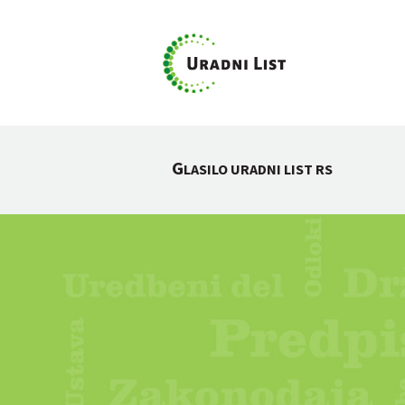
G
LASILO URADNI LIST RS