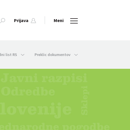
Prijava
Meni
dni list RS
Preklic dokumentov