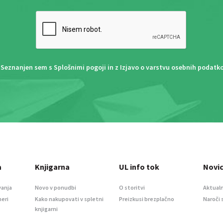
Seznanjen sem s
Splošnimi pogoji
in z
Izjavo o varstvu osebnih podatk
a
Knjigarna
UL info tok
Novi
vanja
Novo v ponudbi
O storitvi
Aktualn
meri
Kako nakupovati v spletni
Preizkusi brezplačno
Naroči 
knjigarni