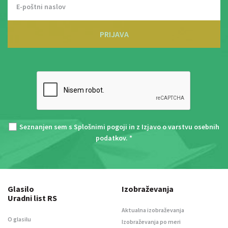
PRIJAVA
Seznanjen sem s
Splošnimi pogoji
in z
Izjavo o varstvu osebnih
podatkov
. *
Glasilo
Izobraževanja
Uradni list RS
Aktualna izobraževanja
O glasilu
Izobraževanja po meri