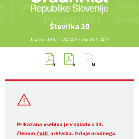
Številka 20
Uradni list RS, št. 20/2012 z dne 16. 3. 2012
Prikazana vsebina je v skladu s 33.
členom
ZoUL
arhivska. Izdaje uradnega