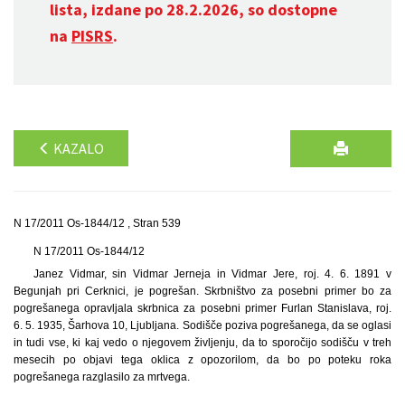
lista, izdane po 28.2.2026, so dostopne
na
PISRS
.
KAZALO
N 17/2011 Os-1844/12 , Stran 539
N 17/2011 Os-1844/12
Janez Vidmar, sin Vidmar Jerneja in Vidmar Jere, roj. 4. 6. 1891 v
Begunjah pri Cerknici, je pogrešan. Skrbništvo za posebni primer bo za
pogrešanega opravljala skrbnica za posebni primer Furlan Stanislava, roj.
6. 5. 1935, Šarhova 10, Ljubljana. Sodišče poziva pogrešanega, da se oglasi
in tudi vse, ki kaj vedo o njegovem življenju, da to sporočijo sodišču v treh
mesecih po objavi tega oklica z opozorilom, da bo po poteku roka
pogrešanega razglasilo za mrtvega.