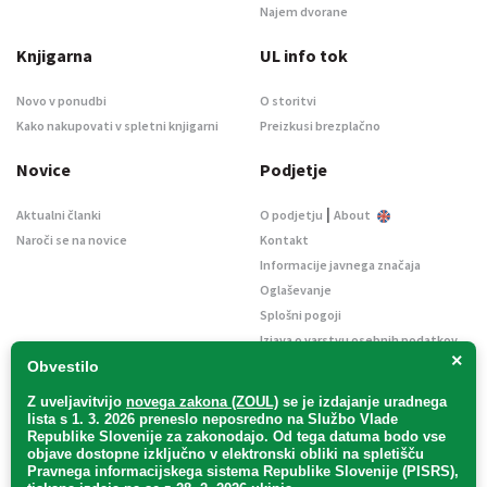
Najem dvorane
Knjigarna
UL info tok
Novo v ponudbi
O storitvi
Kako nakupovati v spletni knjigarni
Preizkusi brezplačno
Novice
Podjetje
|
Aktualni članki
O podjetju
About
Naroči se na novice
Kontakt
Informacije javnega značaja
Oglaševanje
Splošni pogoji
Izjava o varstvu osebnih podatkov
×
E-dražbe
Obvestilo
Z uveljavitvijo
novega zakona (ZOUL)
se je
izdajanje uradnega
lista s 1. 3. 2026 preneslo
neposredno
na Službo Vlade
Republike Slovenije za zakonodajo
. Od tega datuma bodo vse
objave dostopne izključno v elektronski obliki na spletišču
Pravnega informacijskega sistema Republike Slovenije (PISRS),
Uradni list d. o. o. – v likvidaciji / Vse pravice pridržane.