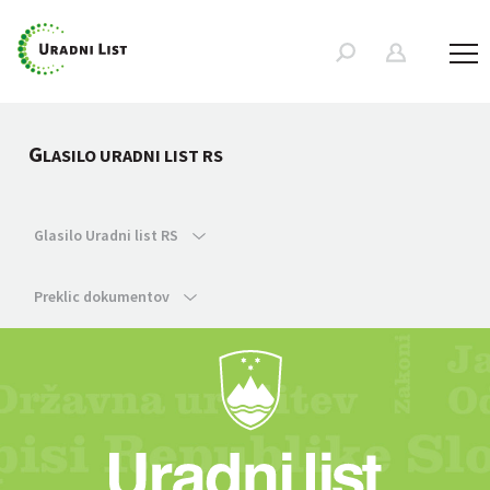
G
LASILO URADNI LIST RS
Glasilo Uradni list RS
Preklic dokumentov