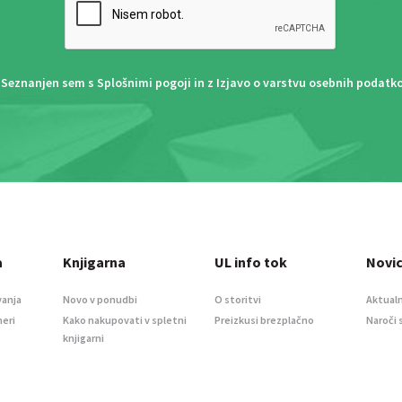
Seznanjen sem s
Splošnimi pogoji
in z
Izjavo o varstvu osebnih podatk
a
Knjigarna
UL info tok
Novi
vanja
Novo v ponudbi
O storitvi
Aktualn
meri
Kako nakupovati v spletni
Preizkusi brezplačno
Naroči 
knjigarni