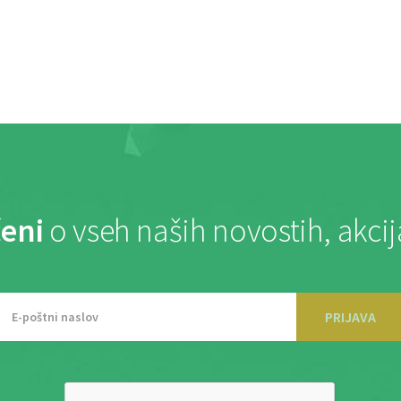
eni
o vseh naših novostih, akci
PRIJAVA