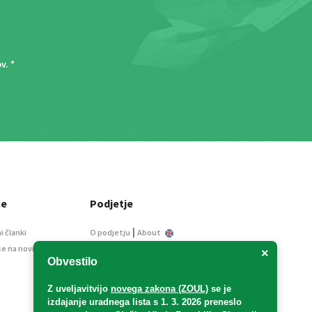
ov
. *
ce
Podjetje
|
i članki
O podjetju
About
se na novice
Kontakt
×
Obvestilo
Informacije javnega
značaja
Z uveljavitvijo
novega zakona (ZOUL)
se je
Oglaševanje
izdajanje uradnega lista s 1. 3. 2026 preneslo
Splošni pogoji