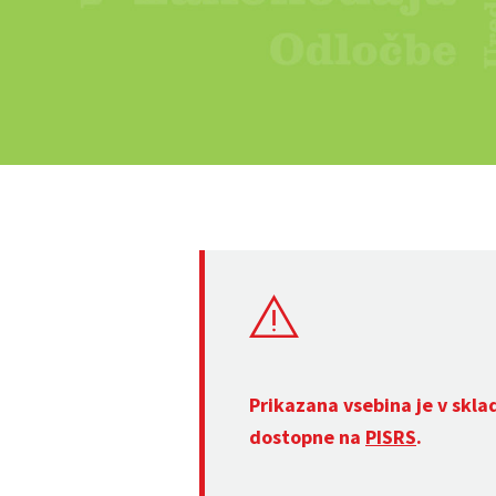
Prikazana vsebina je v skla
dostopne na
PISRS
.