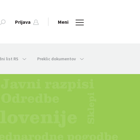
Prijava
Meni
dni list RS
Preklic dokumentov