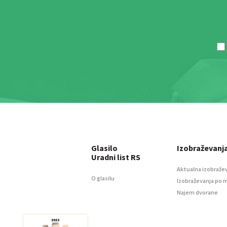
Glasilo
Izobraževanj
Uradni list RS
Aktualna izobraže
O glasilu
Izobraževanja po 
Najem dvorane