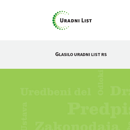
G
LASILO URADNI LIST RS