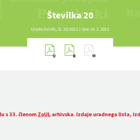
Številka 20
Uradni list RS, št. 20/2012 z dne 16. 3. 2012
du s 33. členom
ZoUL
arhivska. Izdaje uradnega lista, iz