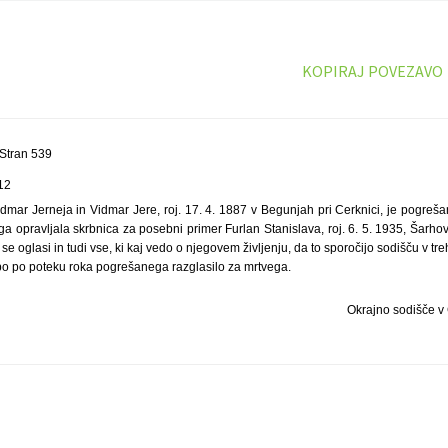
KOPIRAJ POVEZAVO
Stran 539
12
dmar Jerneja in Vidmar Jere, roj. 17. 4. 1887 v Begunjah pri Cerknici, je pogreš
 opravljala skrbnica za posebni primer Furlan Stanislava, roj. 6. 5. 1935, Šarho
e oglasi in tudi vse, ki kaj vedo o njegovem življenju, da to sporočijo sodišču v tr
 bo po poteku roka pogrešanega razglasilo za mrtvega.
Okrajno sodišče v 