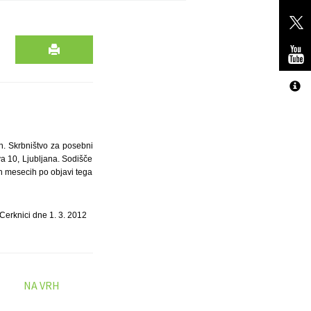
an. Skrbništvo za posebni
va 10, Ljubljana. Sodišče
eh mesecih po objavi tega
Cerknici dne 1. 3. 2012
NA VRH