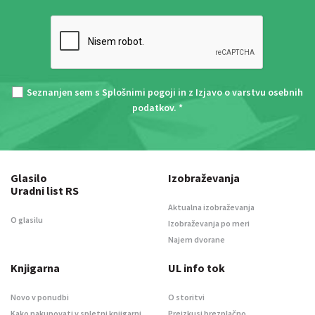
Seznanjen sem s
Splošnimi pogoji
in z
Izjavo o varstvu osebnih
podatkov
. *
Glasilo
Izobraževanja
Uradni list RS
Aktualna izobraževanja
O glasilu
Izobraževanja po meri
Najem dvorane
Knjigarna
UL info tok
Novo v ponudbi
O storitvi
Kako nakupovati v spletni knjigarni
Preizkusi brezplačno