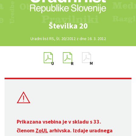
Številka 20
Uradni list RS, št. 20/2012 z dne 16. 3. 2012
Prikazana vsebina je v skladu s 33.
členom
ZoUL
arhivska. Izdaje uradnega