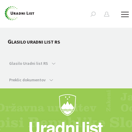
G
LASILO URADNI LIST RS
Glasilo Uradni list RS
Preklic dokumentov