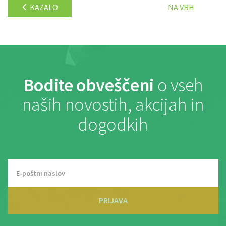
KAZALO
NA VRH
Bodite obveščeni
o vseh
naših novostih, akcijah in
dogodkih
PRIJAVA