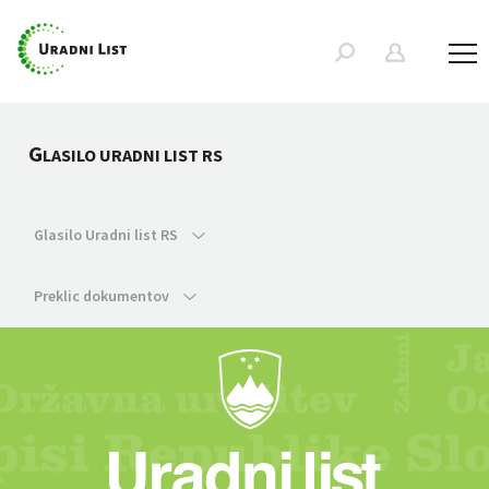
G
LASILO URADNI LIST RS
Glasilo Uradni list RS
Preklic dokumentov