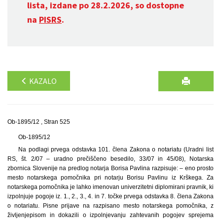
lista, izdane po 28.2.2026, so dostopne
na
PISRS
.
KAZALO
Ob-1895/12 , Stran 525
Ob-1895/12
Na podlagi prvega odstavka 101. člena Zakona o notariatu (Uradni list
RS, št. 2/07 – uradno prečiščeno besedilo, 33/07 in 45/08), Notarska
zbornica Slovenije na predlog notarja Borisa Pavlina razpisuje: – eno prosto
mesto notarskega pomočnika pri notarju Borisu Pavlinu iz Krškega. Za
notarskega pomočnika je lahko imenovan univerzitetni diplomirani pravnik, ki
izpolnjuje pogoje iz. 1., 2., 3., 4. in 7. točke prvega odstavka 8. člena Zakona
o notariatu. Pisne prijave na razpisano mesto notarskega pomočnika, z
življenjepisom in dokazili o izpolnjevanju zahtevanih pogojev sprejema