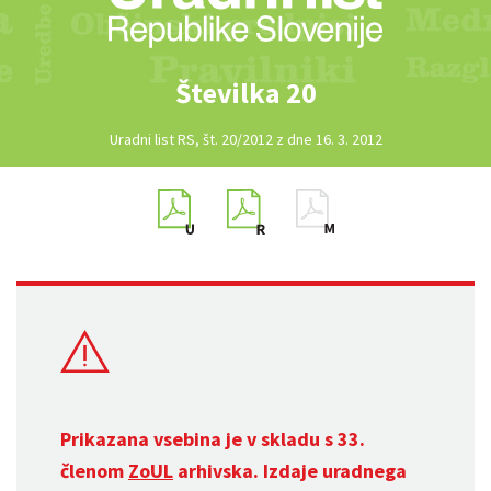
Številka 20
Uradni list RS, št. 20/2012 z dne 16. 3. 2012
Prikazana vsebina je v skladu s 33.
členom
ZoUL
arhivska. Izdaje uradnega