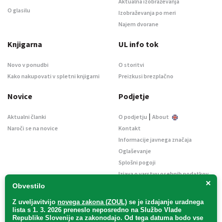
Aktualna izobraževanja
O glasilu
Izobraževanja po meri
Najem dvorane
Knjigarna
UL info tok
Novo v ponudbi
O storitvi
Kako nakupovati v spletni knjigarni
Preizkusi brezplačno
Novice
Podjetje
|
Aktualni članki
O podjetju
About
Naroči se na novice
Kontakt
Informacije javnega značaja
Oglaševanje
Splošni pogoji
Izjava o varstvu osebnih podatkov
×
E-dražbe
Obvestilo
Z uveljavitvijo
novega zakona (ZOUL)
se je
izdajanje uradnega
lista s 1. 3. 2026 preneslo
neposredno
na Službo Vlade
Republike Slovenije za zakonodajo
. Od tega datuma bodo vse