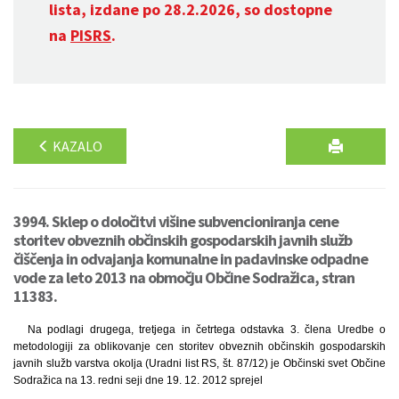
lista, izdane po 28.2.2026, so dostopne
na
PISRS
.
KAZALO
3994. Sklep o določitvi višine subvencioniranja cene
storitev obveznih občinskih gospodarskih javnih služb
čiščenja in odvajanja komunalne in padavinske odpadne
vode za leto 2013 na območju Občine Sodražica, stran
11383.
Na podlagi drugega, tretjega in četrtega odstavka 3. člena Uredbe o
metodologiji za oblikovanje cen storitev obveznih občinskih gospodarskih
javnih služb varstva okolja (Uradni list RS, št. 87/12) je Občinski svet Občine
Sodražica na 13. redni seji dne 19. 12. 2012 sprejel