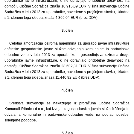
uporabnike javne infrastrukture, ki ne opravljajo pridobitne dejavnosti na
območju Občine Sodražica, znaša 10.915,09 EUR. Višina subvencije Občine
Sodražica v letu 2013 za uporabnike, navedene v prejšnjem stavku, skladno
s 1. členom tega sklepa, znaša 4.366,04 EUR (brez DDV).
3. člen
Celotna amortizacija oziroma najemnina za uporabo javne infrastrukture
občinske gospodarske javne službe odvajanja komunalne in padavinske
odpadne vode v letu 2013 za uporabnike – gospodinjstva oziroma druge
uporabnike javne infrastrukture, ki ne opravljajo pridobitne dejavnosti na
območju Občine Sodražica, znaša 28.602,31 EUR. Višina subvencije Občine
Sodražica v letu 2013 za uporabnike, navedene v prejšnjem stavku, skladno
s 1. členom tega sklepa, znaša 11.440,92 EUR (brez DDV).
4. člen
Sredstva subvencije se nakazujejo iz proračuna Občine Sodražica
Komunali Ribnica d.o.o., kot izvajalcu gospodarskih javnih služb čiščenja in
odvajanja komunalne in padavinske odpadne vode, na podlagi posebej
sklenjene pogodbe.
5. člen