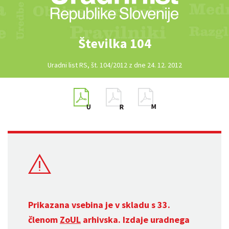
Številka 104
Uradni list RS, št. 104/2012 z dne 24. 12. 2012
Prikazana vsebina je v skladu s 33.
členom
ZoUL
arhivska. Izdaje uradnega