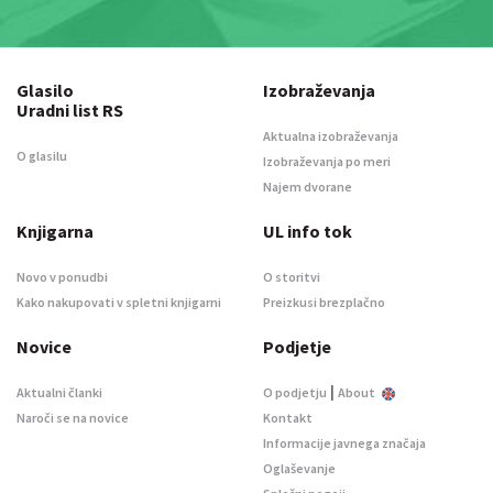
Glasilo
Izobraževanja
Uradni list RS
Aktualna izobraževanja
O glasilu
Izobraževanja po meri
Najem dvorane
Knjigarna
UL info tok
Novo v ponudbi
O storitvi
Kako nakupovati v spletni knjigarni
Preizkusi brezplačno
Novice
Podjetje
|
Aktualni članki
O podjetju
About
Naroči se na novice
Kontakt
Informacije javnega značaja
Oglaševanje