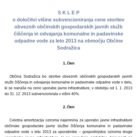
S K L E P
o določitvi višine subvencioniranja cene storitev
obveznih občinskih gospodarskih javnih služb
čiščenja in odvajanja komunalne in padavinske
odpadne vode za leto 2013 na območju Občine
Sodražica
1. člen
Občina Sodražica bo storitve obveznih občinskih gospodarskih javnih
služb čiščenja in odvajanja komunalne in padavinske odpadne vode v delu,
ki se nanaša na ceno uporabe javne infrastrukture, v obdobju od 1. 1. 2013
do 31. 12. 2013 subvencionirala v višini 40%.
2. člen
Celotna amortizacija oziroma najemnina za uporabo javne infrastrukture
občinske gospodarske javne službe čiščenja komunalne in padavinske
odpadne vode v letu 2013 za uporabnike – gospodinjstva oziroma druge