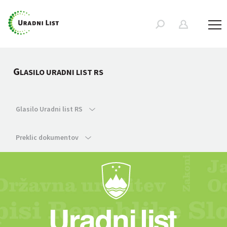
G
LASILO URADNI LIST RS
Glasilo Uradni list RS
Preklic dokumentov