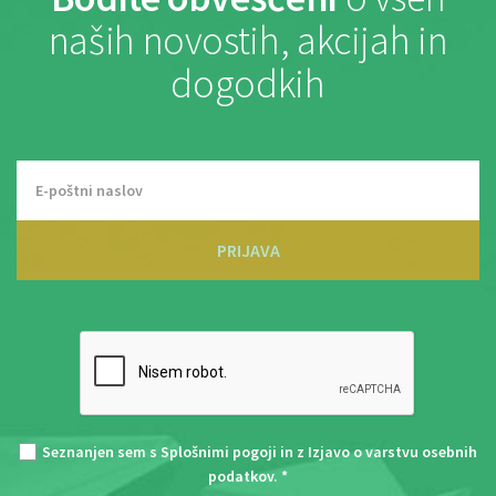
naših novostih, akcijah in
dogodkih
PRIJAVA
Seznanjen sem s
Splošnimi pogoji
in z
Izjavo o varstvu osebnih
podatkov
. *