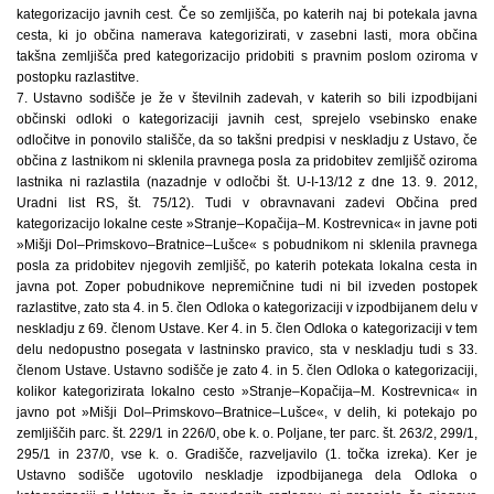
kategorizacijo javnih cest. Če so zemljišča, po katerih naj bi potekala javna
cesta, ki jo občina namerava kategorizirati, v zasebni lasti, mora občina
takšna zemljišča pred kategorizacijo pridobiti s pravnim poslom oziroma v
postopku razlastitve.
7. Ustavno sodišče je že v številnih zadevah, v katerih so bili izpodbijani
občinski odloki o kategorizaciji javnih cest, sprejelo vsebinsko enake
odločitve in ponovilo stališče, da so takšni predpisi v neskladju z Ustavo, če
občina z lastnikom ni sklenila pravnega posla za pridobitev zemljišč oziroma
lastnika ni razlastila (nazadnje v odločbi št. U-I-13/12 z dne 13. 9. 2012,
Uradni list RS, št. 75/12). Tudi v obravnavani zadevi Občina pred
kategorizacijo lokalne ceste »Stranje–Kopačija–M. Kostrevnica« in javne poti
»Mišji Dol–Primskovo–Bratnice–Lušce« s pobudnikom ni sklenila pravnega
posla za pridobitev njegovih zemljišč, po katerih potekata lokalna cesta in
javna pot. Zoper pobudnikove nepremičnine tudi ni bil izveden postopek
razlastitve, zato sta 4. in 5. člen Odloka o kategorizaciji v izpodbijanem delu v
neskladju z 69. členom Ustave. Ker 4. in 5. člen Odloka o kategorizaciji v tem
delu nedopustno posegata v lastninsko pravico, sta v neskladju tudi s 33.
členom Ustave. Ustavno sodišče je zato 4. in 5. člen Odloka o kategorizaciji,
kolikor kategorizirata lokalno cesto »Stranje–Kopačija–M. Kostrevnica« in
javno pot »Mišji Dol–Primskovo–Bratnice–Lušce«, v delih, ki potekajo po
zemljiščih parc. št. 229/1 in 226/0, obe k. o. Poljane, ter parc. št. 263/2, 299/1,
295/1 in 237/0, vse k. o. Gradišče, razveljavilo (1. točka izreka). Ker je
Ustavno sodišče ugotovilo neskladje izpodbijanega dela Odloka o