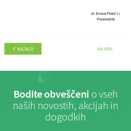
dr. Ernest Petrič l.r.
Predsednik
KAZALO
NA VRH
Bodite obveščeni
o vseh
naših novostih, akcijah in
dogodkih