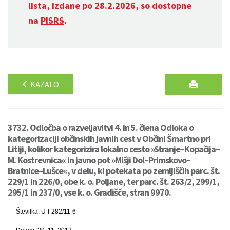
lista, izdane po 28.2.2026, so dostopne
na
PISRS
.
KAZALO
3732. Odločba o razveljavitvi 4. in 5. člena Odloka o
kategorizaciji občinskih javnih cest v Občini Šmartno pri
Litiji, kolikor kategorizira lokalno cesto »Stranje–Kopačija–
M. Kostrevnica« in javno pot »Mišji Dol–Primskovo–
Bratnice–Lušce«, v delu, ki potekata po zemljiščih parc. št.
229/1 in 226/0, obe k. o. Poljane, ter parc. št. 263/2, 299/1,
295/1 in 237/0, vse k. o. Gradišče, stran 9970.
Številka: U-I-282/11-6