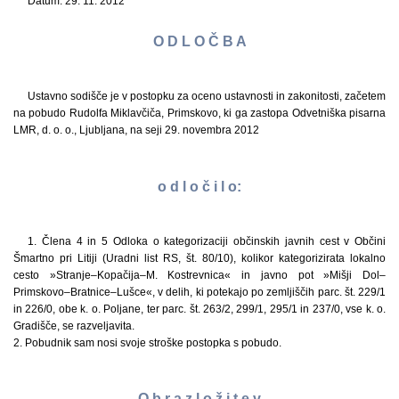
Datum: 29. 11. 2012
O D L O Č B A
Ustavno sodišče je v postopku za oceno ustavnosti in zakonitosti, začetem
na pobudo Rudolfa Miklavčiča, Primskovo, ki ga zastopa Odvetniška pisarna
LMR, d. o. o., Ljubljana, na seji 29. novembra 2012
o d l o č i l o:
1. Člena 4 in 5 Odloka o kategorizaciji občinskih javnih cest v Občini
Šmartno pri Litiji (Uradni list RS, št. 80/10), kolikor kategorizirata lokalno
cesto »Stranje–Kopačija–M. Kostrevnica« in javno pot »Mišji Dol–
Primskovo–Bratnice–Lušce«, v delih, ki potekajo po zemljiščih parc. št. 229/1
in 226/0, obe k. o. Poljane, ter parc. št. 263/2, 299/1, 295/1 in 237/0, vse k. o.
Gradišče, se razveljavita.
2. Pobudnik sam nosi svoje stroške postopka s pobudo.
O b r a z l o ž i t e v