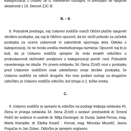
kategorizaciji z Ustavo že iz navedenih razlogov, ni presojalo še njegove
skladnosti z 19. členom ZJC-B.
B. – II.
8. Pobudnik predlaga, naj Ustavno sodišče naloži Občini plačilo njegovih
stroškov postopka, saj naj bi Občino opozoril, da bo vložil pobudo za začetek
postopka za oceno ustavnosti in zakonitosti spornega dela Odloka o
kategorizaciji, če ne bosta uredila medsebojnega razmerja. Opozoril naj bi jo
tudi, da je Ustavno sodišče sprejelo že vrsto enakih odločitev o
protiustavnosti občinskih predpisov o kategorizaciji javnih cest. Pobudnik
navedenega ne izkaže. Po prvem odstavku 34. člena ZUstS nosi v postopku
pred Ustavnim sodiščem vsak udeleženec svoje stroške postopka, če
Ustavno sodišče ne odloči drugače. Ker niso podani razlogi za drugačno
odločitev, je Ustavno sodišče odločilo, kot izhaja iz 2. točke izreka.
C.
9. Ustavno sodišče je sprejelo to odločbo na podlagi tretjega odstavka 45.
člena in prvega odstavka 34. člena ZUstS v sestavi: predsednik dr. Ernest
Petrič ter sodnice in sodniki dr. Mitja Deisinger, dr. Dunja Jadek Pensa, mag.
Marta Klampfer, dr. Etelka Korpič - Horvat, mag. Miroslav Mozetič, Jasna
Pogačar in Jan Zobec. Odločbo je sprejelo soglasno.