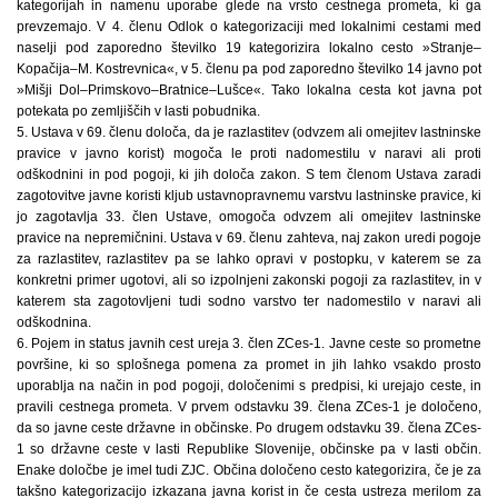
kategorijah in namenu uporabe glede na vrsto cestnega prometa, ki ga
prevzemajo. V 4. členu Odlok o kategorizaciji med lokalnimi cestami med
naselji pod zaporedno številko 19 kategorizira lokalno cesto »Stranje–
Kopačija–M. Kostrevnica«, v 5. členu pa pod zaporedno številko 14 javno pot
»Mišji Dol–Primskovo–Bratnice–Lušce«. Tako lokalna cesta kot javna pot
potekata po zemljiščih v lasti pobudnika.
5. Ustava v 69. členu določa, da je razlastitev (odvzem ali omejitev lastninske
pravice v javno korist) mogoča le proti nadomestilu v naravi ali proti
odškodnini in pod pogoji, ki jih določa zakon. S tem členom Ustava zaradi
zagotovitve javne koristi kljub ustavnopravnemu varstvu lastninske pravice, ki
jo zagotavlja 33. člen Ustave, omogoča odvzem ali omejitev lastninske
pravice na nepremičnini. Ustava v 69. členu zahteva, naj zakon uredi pogoje
za razlastitev, razlastitev pa se lahko opravi v postopku, v katerem se za
konkretni primer ugotovi, ali so izpolnjeni zakonski pogoji za razlastitev, in v
katerem sta zagotovljeni tudi sodno varstvo ter nadomestilo v naravi ali
odškodnina.
6. Pojem in status javnih cest ureja 3. člen ZCes-1. Javne ceste so prometne
površine, ki so splošnega pomena za promet in jih lahko vsakdo prosto
uporablja na način in pod pogoji, določenimi s predpisi, ki urejajo ceste, in
pravili cestnega prometa. V prvem odstavku 39. člena ZCes-1 je določeno,
da so javne ceste državne in občinske. Po drugem odstavku 39. člena ZCes-
1 so državne ceste v lasti Republike Slovenije, občinske pa v lasti občin.
Enake določbe je imel tudi ZJC. Občina določeno cesto kategorizira, če je za
takšno kategorizacijo izkazana javna korist in če cesta ustreza merilom za