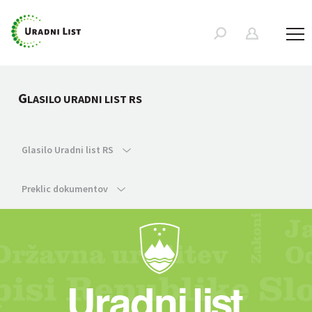
G
LASILO URADNI LIST RS
Glasilo Uradni list RS
Preklic dokumentov