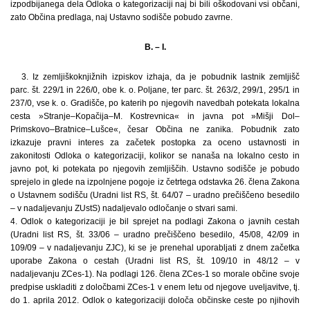
izpodbijanega dela Odloka o kategorizaciji naj bi bili oškodovani vsi občani,
zato Občina predlaga, naj Ustavno sodišče pobudo zavrne.
B. – I.
3. Iz zemljiškoknjižnih izpiskov izhaja, da je pobudnik lastnik zemljišč
parc. št. 229/1 in 226/0, obe k. o. Poljane, ter parc. št. 263/2, 299/1, 295/1 in
237/0, vse k. o. Gradišče, po katerih po njegovih navedbah potekata lokalna
cesta »Stranje–Kopačija–M. Kostrevnica« in javna pot »Mišji Dol–
Primskovo–Bratnice–Lušce«, česar Občina ne zanika. Pobudnik zato
izkazuje pravni interes za začetek postopka za oceno ustavnosti in
zakonitosti Odloka o kategorizaciji, kolikor se nanaša na lokalno cesto in
javno pot, ki potekata po njegovih zemljiščih. Ustavno sodišče je pobudo
sprejelo in glede na izpolnjene pogoje iz četrtega odstavka 26. člena Zakona
o Ustavnem sodišču (Uradni list RS, št. 64/07 – uradno prečiščeno besedilo
– v nadaljevanju ZUstS) nadaljevalo odločanje o stvari sami.
4. Odlok o kategorizaciji je bil sprejet na podlagi Zakona o javnih cestah
(Uradni list RS, št. 33/06 – uradno prečiščeno besedilo, 45/08, 42/09 in
109/09 – v nadaljevanju ZJC), ki se je prenehal uporabljati z dnem začetka
uporabe Zakona o cestah (Uradni list RS, št. 109/10 in 48/12 – v
nadaljevanju ZCes-1). Na podlagi 126. člena ZCes-1 so morale občine svoje
predpise uskladiti z določbami ZCes-1 v enem letu od njegove uveljavitve, tj.
do 1. aprila 2012. Odlok o kategorizaciji določa občinske ceste po njihovih