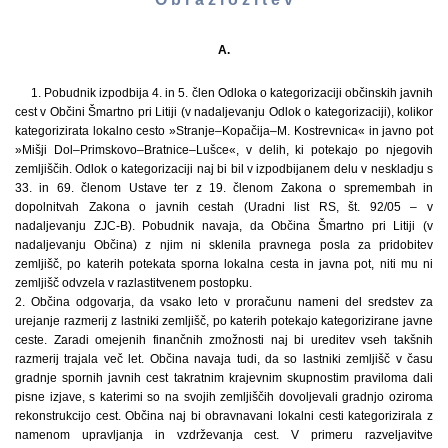
A.
1. Pobudnik izpodbija 4. in 5. člen Odloka o kategorizaciji občinskih javnih
cest v Občini Šmartno pri Litiji (v nadaljevanju Odlok o kategorizaciji), kolikor
kategorizirata lokalno cesto »Stranje–Kopačija–M. Kostrevnica« in javno pot
»Mišji Dol–Primskovo–Bratnice–Lušce«, v delih, ki potekajo po njegovih
zemljiščih. Odlok o kategorizaciji naj bi bil v izpodbijanem delu v neskladju s
33. in 69. členom Ustave ter z 19. členom Zakona o spremembah in
dopolnitvah Zakona o javnih cestah (Uradni list RS, št. 92/05 – v
nadaljevanju ZJC-B). Pobudnik navaja, da Občina Šmartno pri Litiji (v
nadaljevanju Občina) z njim ni sklenila pravnega posla za pridobitev
zemljišč, po katerih potekata sporna lokalna cesta in javna pot, niti mu ni
zemljišč odvzela v razlastitvenem postopku.
2. Občina odgovarja, da vsako leto v proračunu nameni del sredstev za
urejanje razmerij z lastniki zemljišč, po katerih potekajo kategorizirane javne
ceste. Zaradi omejenih finančnih zmožnosti naj bi ureditev vseh takšnih
razmerij trajala več let. Občina navaja tudi, da so lastniki zemljišč v času
gradnje spornih javnih cest takratnim krajevnim skupnostim praviloma dali
pisne izjave, s katerimi so na svojih zemljiščih dovoljevali gradnjo oziroma
rekonstrukcijo cest. Občina naj bi obravnavani lokalni cesti kategorizirala z
namenom upravljanja in vzdrževanja cest. V primeru razveljavitve