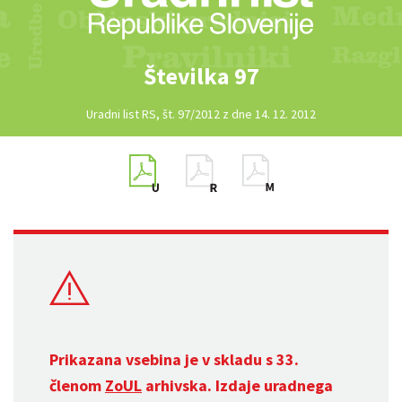
Številka 97
Uradni list RS, št. 97/2012 z dne 14. 12. 2012
Prikazana vsebina je v skladu s 33.
členom
ZoUL
arhivska. Izdaje uradnega