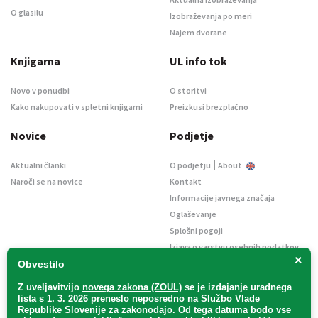
O glasilu
Izobraževanja po meri
Najem dvorane
Knjigarna
UL info tok
Novo v ponudbi
O storitvi
Kako nakupovati v spletni knjigarni
Preizkusi brezplačno
Novice
Podjetje
|
Aktualni članki
O podjetju
About
Naroči se na novice
Kontakt
Informacije javnega značaja
Oglaševanje
Splošni pogoji
Izjava o varstvu osebnih podatkov
×
E-dražbe
Obvestilo
Z uveljavitvijo
novega zakona (ZOUL)
se je
izdajanje uradnega
lista s 1. 3. 2026 preneslo
neposredno
na Službo Vlade
Republike Slovenije za zakonodajo
. Od tega datuma bodo vse