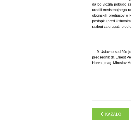
da bo vložila pobudo za
uredili medsebojnega raz
občinskih predpisov o 
postopku pred Ustavnim 
razlogi za drugačno odloč
9. Ustavno sodišče je
predsednik dr. Ernest Pet
Horvat, mag. Miroslav M
KAZALO