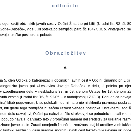
o d l o č i l o:
egorizaciji občinskih javnih cest v Občini Šmartno pri Litiji (Uradni list RS, št. 80
rje–Debeče«, v delu, ki poteka po zemljišču parc. št. 1847/0, k. o. Vintarjevec, se 
svoje stroške postopka s pobudo.
O b r a z l o ž i t e v
A.
a 5. člen Odloka o kategorizaciji občinskih javnih cest v Občini Šmartno pri Litij
or kategorizira javno pot »Leskovica–Javorje–Debeče«, v delu, ki poteka po nj
bil v izpodbijanem delu v neskladju s 33. in 69. členom Ustave ter 19. členom
vnih cestah (Uradni list RS, št. 92/05 – v nadaljevanju ZJC-B). Pobudnica navaj
čina) kljub pogovorom, ki so potekali med njima, z njo ni sklenila pravnega posla z
t, niti glede tega zemljišča ni začela razlastitvenega postopka. Ustavnemu sodiš
anem delu razveljavi, Občini pa naloži plačilo stroškov, ki so pobudnici nastali v te
pobudo navaja, da vsako leto v proračunu nameni del sredstev za urejanje razmeri
zirane javne ceste. Zaradi omejenih finančnih zmožnosti naj bi ureditev vseh takšnih
o lastniki zemljišč v času gradnje spornih javnih cest takratnim krajevnim skupno