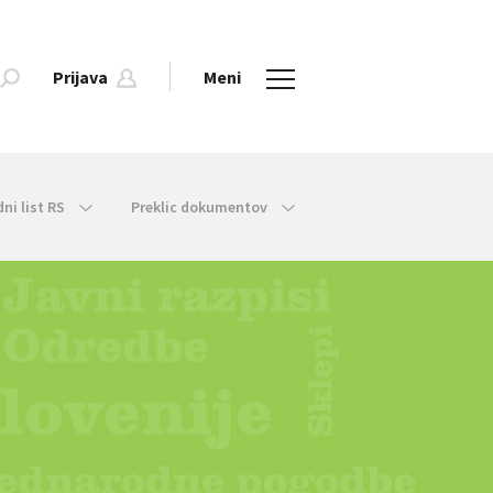
Prijava
Meni
dni list RS
Preklic dokumentov