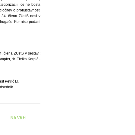
egorizaciji, če ne bosta
ločitev o protiustavnosti
 34. člena ZUstS nosi v
drugače. Ker niso podani
4. člena ZUstS v sestavi:
mpfer, dr. Etelka Korpič -
st Petrič l.r.
dsednik
NA VRH