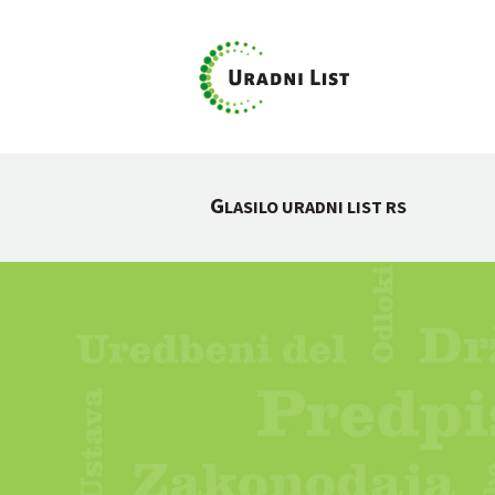
G
LASILO URADNI LIST RS