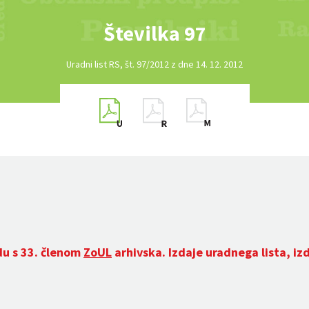
Številka 97
Uradni list RS, št. 97/2012 z dne 14. 12. 2012
du s 33. členom
ZoUL
arhivska. Izdaje uradnega lista, iz