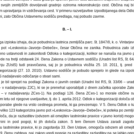
a svojih zemljiščih dovoljevali gradnjo oziroma rekonstrukcijo cest. Občina naj 
 upravljanja in vzdrževanja cest. V primeru razveljavitve izpodbijanega dela Odlok
ani, zato Občina Ustavnemu sodišču predlaga, naj pobudo zavrne.
B. – I.
ga izpiska izhaja, da je pobudnica lastnica zemljišča parc. št. 1847/0, k. o. Vintarj
pot »Leskovica–Javorje–Debeče«, česar Občina ne zanika. Pobudnica zato izk
no ustavnosti in zakonitosti Odloka o kategorizaciji, kolikor se nanaša na javno 
ede na tretji odstavek 24. člena Zakona o Ustavnem sodišču (Uradni list RS, št. 6
nju ZUstS) tudi pravočasna, saj jo je pobudnica vložila 25. 10. 2011, tj. pre
tegorizaciji (27. 10. 2010). Ustavno sodišče je pobudo sprejelo in glede na izpol
 nadaljevalo odločanje o stvari sami.
i je bil sprejet na podlagi Zakona o javnih cestah (Uradni list RS, št. 33/06 – ur
– v nadaljevanju ZJC), ki se je prenehal uporabljati z dnem začetka uporabe Zako
2 – v nadaljevanju ZCes-1). Na podlagi 126. člena ZCes-1 so morale občine svo
letu od njegove uveljavitve, tj. do 1. aprila 2012. Odlok o kategorizaciji določa o
porabe glede na vrsto cestnega prometa, ki ga prevzemajo. V 5. členu Odlok o ka
vilko 123 kategorizira javno pot »Leskovica–Javorje–Debeče«, ki poteka po zemljiš
loča, da je razlastitev (odvzem ali omejitev lastninske pravice v javno korist) mogo
dnini in pod pogoji, ki jih določa zakon. S tem členom Ustava zaradi zagotovi
 lastninske pravice, ki jo zagotavlja 33. člen Ustave, omogoča odvzem ali omejit
9. členu zahteva, naj zakon uredi pogoje za razlastitev, razlastitev pa se lahko opr