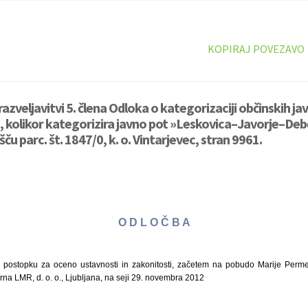
KOPIRAJ POVEZAVO
azveljavitvi 5. člena Odloka o kategorizaciji občinskih jav
i, kolikor kategorizira javno pot »Leskovica–Javorje–Debe
ču parc. št. 1847/0, k. o. Vintarjevec, stran 9961.
O D L O Č B A
 postopku za oceno ustavnosti in zakonitosti, začetem na pobudo Marije Perme, Š
na LMR, d. o. o., Ljubljana, na seji 29. novembra 2012