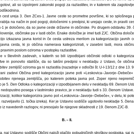
otovi, ali so izpolnjeni zakonski pogoji za razlastitev, in v katerem sta zagotovlj
 odškodnina.
ih cest ureja 3. člen ZCes-1. Javne ceste so prometne površine, ki so splošnega
ablja na način in pod pogoji, določenimi s predpisi, ki urejajo ceste, in pravili 
-1 je določeno, da so javne ceste državne in občinske. Po drugem odstavku 39.
Slovenije, občinske pa v lasti občin. Enake določbe je imel tudi ZJC. Občina določe
cijo izkazana javna korist in če cesta ustreza merilom za kategorizacijo javnih c
 javna cesta, ki jo občina namerava kategorizirati, v zasebni lasti, mora obči
 s pravnim poslom oziroma v postopku razlastitve.
 v številnih zadevah, v katerih so bili izpodbijani občinski odloki o kategorizac
ve in ponovilo stališče, da so takšni predpisi v neskladju z Ustavo, če občina
tev zemljišč oziroma ga ni razlastila (nazadnje v odločbi št. U-I-13/12 z dne 13. 9.
vani zadevi Občina pred kategorizacijo javne poti »Leskovica–Javorje–Debeče« 
obitev njenega zemljišča, po katerem poteka javna pot. Zoper njeno nepremičn
to je 5. člen Odloka o kategorizaciji v izpodbijanem delu v neskladju 69. členom Ust
u nedopustno posega v lastninsko pravico, je v neskladju tudi s 33. členom Ustave
izaciji, kolikor kategorizira javno pot »Leskovica–Javorje–Debeče«, v delu, ki pote
c, razveljavilo (1. točka izreka). Ker je Ustavno sodišče ugotovilo neskladje 5. čle
že iz navedenih razlogov, ni presojalo še njegove skladnosti z 19. členom ZJC-B.
B. – II.
, naj Ustavno sodišče Občini naloži plačilo pobudničinih stroškov postopka, saj na