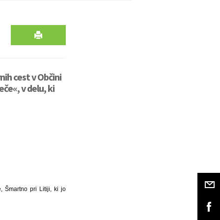
nih cest v Občini
če«, v delu, ki
martno pri Litiji, ki jo