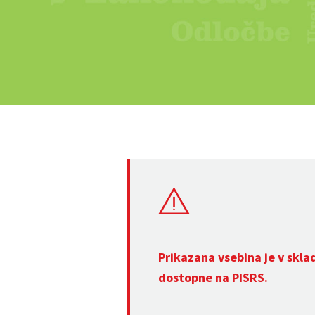
Prikazana vsebina je v skla
dostopne na
PISRS
.