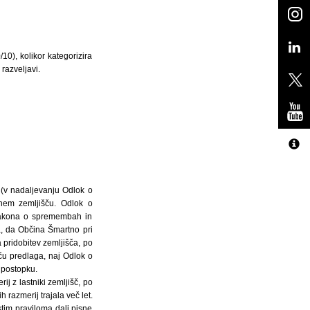
/10), kolikor kategorizira
razveljavi.
i (v nadaljevanju Odlok o
enem zemljišču. Odlok o
 Zakona o spremembah in
a, da Občina Šmartno pri
a pridobitev zemljišča, po
ču predlaga, naj Odlok o
m postopku.
j z lastniki zemljišč, po
 razmerij trajala več let.
stim praviloma dali pisne