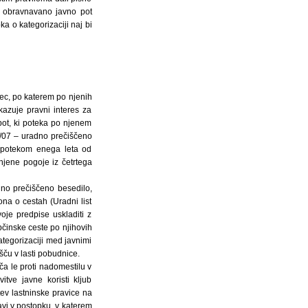
bi obravnavano javno pot
a o kategorizaciji naj bi
evec, po katerem po njenih
azuje pravni interes za
pot, ki poteka po njenem
4/07 – uradno prečiščeno
d potekom enega leta od
njene pogoje iz četrtega
adno prečiščeno besedilo,
na o cestah (Uradni list
je predpise uskladiti z
bčinske ceste po njihovih
tegorizaciji med javnimi
ču v lasti pobudnice.
ča le proti nadomestilu v
tve javne koristi kljub
ev lastninske pravice na
avi v postopku, v katerem