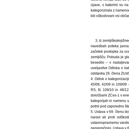
izjave, s katerimi so n
kategorizirala z namenom
bili oškodovani vsi obč
3. Iz zemljiškoknjižne
navedbah poteka javna 
začetek postopka za oce
zemljišču. Pobuda je gl
besedilo – v nadaljeva
uveljavitve Odloka o ka
odstavka 26. člena ZUstS
4. Odlok o kategorizacij
45/08, 42/09 in 109/09 
RS, št. 109/10 in 48/1
določbami ZCes-1 v enem 
kategorijah in namenu u
potmi pod zaporedno šte
5. Ustava v 69. členu do
naravi ali proti odško
ustavnopravnemu varstvu
nepremičnini. Ustava v 6