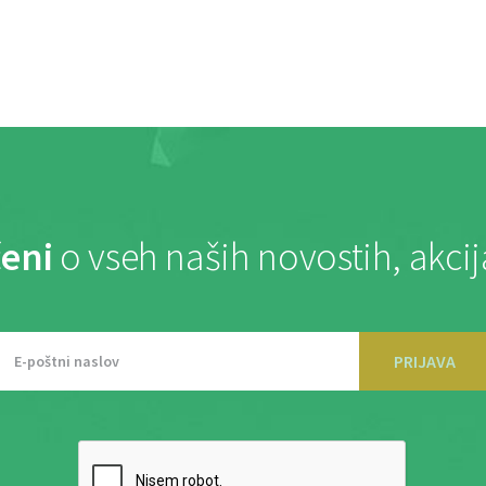
eni
o vseh naših novostih, akci
PRIJAVA