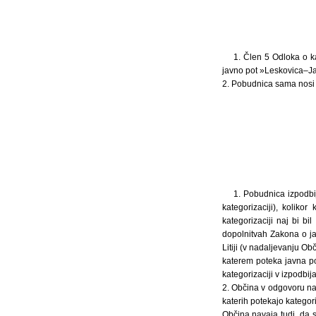
1. Člen 5 Odloka o kat
javno pot »Leskovica–Javo
2. Pobudnica sama nosi 
1. Pobudnica izpodbij
kategorizaciji), kolik
kategorizaciji naj bi 
dopolnitvah Zakona o ja
Litiji (v nadaljevanju Ob
katerem poteka javna po
kategorizaciji v izpodbij
2. Občina v odgovoru na 
katerih potekajo kategori
Občina navaja tudi, da s