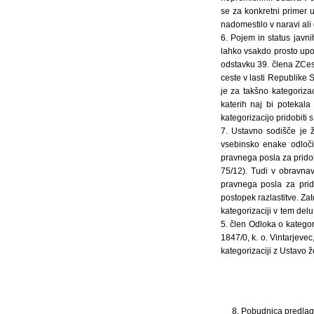
se za konkretni primer ug
nadomestilo v naravi ali
6. Pojem in status javn
lahko vsakdo prosto upor
odstavku 39. člena ZCes
ceste v lasti Republike 
je za takšno kategoriza
katerih naj bi potekala
kategorizacijo pridobiti
7. Ustavno sodišče je že
vsebinsko enake odločit
pravnega posla za pridobi
75/12). Tudi v obravna
pravnega posla za prid
postopek razlastitve. Za
kategorizaciji v tem del
5. člen Odloka o kategor
1847/0, k. o. Vintarjeve
kategorizaciji z Ustavo 
8. Pobudnica predlaga