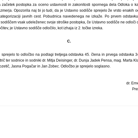
 začetek postopka za oceno ustavnosti in zakonitosti spornega dela Odloka o kat
merja. Opozorila naj bi jo tudi, da je Ustavno sodišče sprejelo že vrsto enakih od
kategorizaciji javnih cest. Pobudnica navedenega ne izkaže. Po prvem odstavku
sodiščem vsak udeleženec svoje stroške postopka, če Ustavno sodišče ne odloči 
itev, je Ustavno sodišče odločilo, kot izhaja iz 2. točke izreka.
C.
 sprejelo to odločbo na podlagi tretjega odstavka 45. člena in prvega odstavka 3
rič ter sodnice in sodniki dr. Mitja Deisinger, dr. Dunja Jadek Pensa, mag. Marta Kla
ozetič, Jasna Pogačar in Jan Zobec. Odločbo je sprejelo soglasno.
dr. Erne
Pre