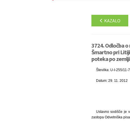
KAZALO
3724. Odločba o r
Šmartno pri Litij
poteka po zemljiš
Številka: U-I-255/11-7
Datum: 29. 11. 2012
Ustavno sodišče je v
zastopa Odvetniška pisar