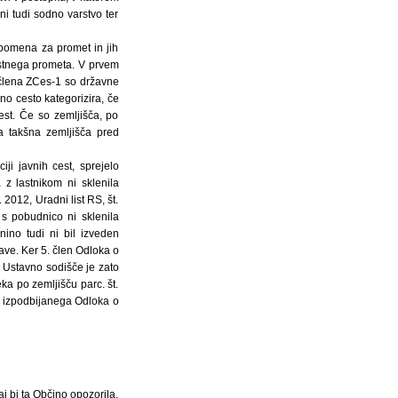
eni tudi sodno varstvo ter
 pomena za promet in jih
cestnega prometa. V prvem
 člena ZCes-1 so državne
no cesto kategorizira, če
est. Če so zemljišča, po
na takšna zemljišča pred
iji javnih cest, sprejelo
 z lastnikom ni sklenila
 2012, Uradni list RS, št.
s pobudnico ni sklenila
ino tudi ni bil izveden
ave. Ker 5. člen Odloka o
. Ustavno sodišče je zato
ka po zemljišču parc. št.
na izpodbijanega Odloka o
j bi ta Občino opozorila,