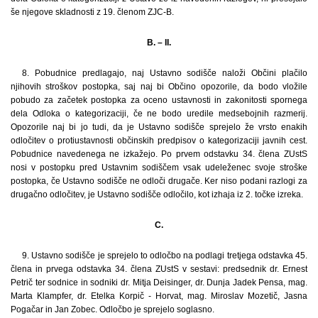
še njegove skladnosti z 19. členom ZJC-B.
B. – II.
8. Pobudnice predlagajo, naj Ustavno sodišče naloži Občini plačilo
njihovih stroškov postopka, saj naj bi Občino opozorile, da bodo vložile
pobudo za začetek postopka za oceno ustavnosti in zakonitosti spornega
dela Odloka o kategorizaciji, če ne bodo uredile medsebojnih razmerij.
Opozorile naj bi jo tudi, da je Ustavno sodišče sprejelo že vrsto enakih
odločitev o protiustavnosti občinskih predpisov o kategorizaciji javnih cest.
Pobudnice navedenega ne izkažejo. Po prvem odstavku 34. člena ZUstS
nosi v postopku pred Ustavnim sodiščem vsak udeleženec svoje stroške
postopka, če Ustavno sodišče ne odloči drugače. Ker niso podani razlogi za
drugačno odločitev, je Ustavno sodišče odločilo, kot izhaja iz 2. točke izreka.
C.
9. Ustavno sodišče je sprejelo to odločbo na podlagi tretjega odstavka 45.
člena in prvega odstavka 34. člena ZUstS v sestavi: predsednik dr. Ernest
Petrič ter sodnice in sodniki dr. Mitja Deisinger, dr. Dunja Jadek Pensa, mag.
Marta Klampfer, dr. Etelka Korpič - Horvat, mag. Miroslav Mozetič, Jasna
Pogačar in Jan Zobec. Odločbo je sprejelo soglasno.