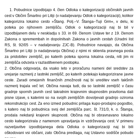
1. Pobudnice izpodbijajo 4. člen Odloka o kategorizaciji občinskih javnih
cest v Občini Šmartno pri Litiji (v nadaljevanju Odlok o kategorizaciji), kolikor
kategorizira lokalno cesto »Štang. Polj.–V. Štanga–Tuji Grm«, v delu, ki
poteka po njihovem zemljišču. Odlok o kategorizaciji naj bi bil v
izpodbijanem delu v neskladju s 33. in 69. členom Ustave ter z 19. členom
Zakona o spremembah in dopolnitvah Zakona o javnih cestah (Uradni list
RS, št. 92/05 – v nadaljevanju ZJC-B). Pobudnice navajajo, da Občina
Šmartno pri Litiji (v nadaljevanju Občina) z njimi ni sklenila pravnega posla
za pridobitev zemljišč, po katerih poteka sporna lokalna cesta, niti jim ni
zemljišča odvzela v razlastitvenem postopku.
2. Občina odgovarja, da vsako leto v proračunu nameni del sredstev za
urejanje razmerij z lastniki zemljišč, po katerih potekajo kategorizirane javne
ceste. Zaradi omejenih finančnih zmožnosti naj bi ureditev vseh takšnih
razmerij trajala več let. Občina navaja tudi, da so lastniki zemljišč v času
gradnje spornih javnih cest takratnim krajevnim skupnostim praviloma dali
pisne izjave, s katerimi so na svojih zemljiščih dovoljevali gradnjo oziroma
rekonstrukcijo cest. Za eno izmed pobudnic prilaga kupo-prodajno pogodbo,
s katero naj bi pobudnica svoj del zemljišča parc. št. 731/3, k. o. Štanga,
prodala nekdanji krajevni skupnosti. Občina naj bi obravnavano lokalno
cesto kategorizirala z namenom upravljanja in vzdrževanja cest. V primeru
razveljavitve izpodbijanega dela Odloka o kategorizaciji naj bi bili
oškodovani vsi občani, zato Občina predlaga, naj Ustavno sodišče pobudo