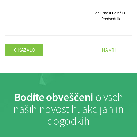
dr. Ernest Petrič l.r.
Predsednik
KAZALO
NA VRH
Bodite obveščeni
o vseh
naših novostih, akcijah in
dogodkih