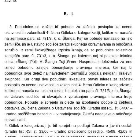
zavrne.
B. – I.
3. Pobudnice so vložile tri pobude za začetek postopka za oceno
ustavnosti in zakonitosti 4. člena Odloka o kategorizaciji, kolikor se nanaša
na zemljišče parc. št. 731/3, k. o. Štanga. Ker se pobude nanašajo na isto
zemljišče, jih je Ustavno sodišče zaradi skupnega obravnavanja in odločanja
združilo. Iz zemljiškoknjižnega izpiska izhaja, da so pobudnice solastnice
zemljišča parc. št. 731/3, k. o. Štanga, po katerem naj bi potekala lokalna
cesta »Štang. Polj.–V. Štanga–Tuji Grm«. Nasprotna udeleženka za eno
izmed pobudnic zatrjuje pomanjkanje pravnega interesa, ker naj bi
pobudnica svoj delež na navedenem zemljišču prodala nekdanji krajevni
skupnosti. Ker drugi dve pobudnici izkazujeta pravni interes za začetek
postopka za oceno ustavnosti in zakonitosti 4. člena Odloka o kategorizaciji,
kolikor se nanaša na lokalno cesto, ki poteka po parc. št. 731/3, k. o. Štanga,
se Ustavno sodišče ni ukvarjalo z vprašanjem pravnega interesa tretje
pobudnice. Pobude je sprejelo in glede na izpolnjene pogoje iz četrtega
odstavka 26. člena Zakona o Ustavnem sodišču (Uradni list RS, št. 64/07 –
uradno prečiščeno besedilo – v nadaljevanju ZUstS) nadaljevalo odločanje
o stvari sami.
4. Odlok o kategorizaciji je bil sprejet na podlagi Zakona o javnih cestah
(Uradni list RS, št. 33/06 – uradno prečiščeno besedilo, 45/08, 42/09 in