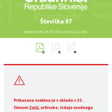
Številka 97
Uradni list RS, št. 97/2012 z dne 14. 12. 2012
Prikazana vsebina je v skladu s 33.
členom
ZoUL
arhivska. Izdaje uradnega