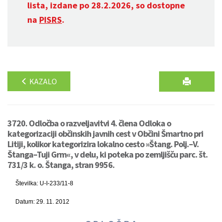
lista, izdane po 28.2.2026, so dostopne
na
PISRS
.
KAZALO
3720. Odločba o razveljavitvi 4. člena Odloka o
kategorizaciji občinskih javnih cest v Občini Šmartno pri
Litiji, kolikor kategorizira lokalno cesto »Štang. Polj.–V.
Štanga–Tuji Grm«, v delu, ki poteka po zemljišču parc. št.
731/3 k. o. Štanga, stran 9956.
Številka: U-I-233/11-8
Datum: 29. 11. 2012