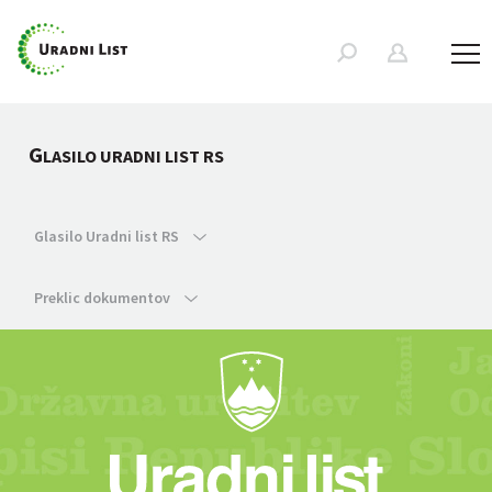
G
LASILO URADNI LIST RS
Glasilo Uradni list RS
Preklic dokumentov