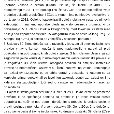
109/09 – v nadaljevanju ZJC), ki se je prenehal uporabljati z dnem začetka
uporabe Zakona o cestah (Uradni list RS, št. 109/10 in 48/12 – v
nadaljevanju ZCes-1). Na podlagi 126. člena ZCes-1 so morale občine svoje
predpise uskladiti z določbami ZCes-1 v enem letu od njegove uveljavitve, tj.
do 1. aprila 2012. Odlok o kategorizaciji določa občinske ceste po njihovih
kategorijah in namenu uporabe glede na vrsto cestnega prometa, ki ga
prevzemajo. V 4. členu Odlok o kategorizaciji med lokalnimi cestami med
naselji pod zaporedno številko 15 kategorizira lokalno cesto »Štang. Polj.–V.
Štanga–Tuji Grm«, ki poteka po zemljišču v solastnini pobudnic.
5. Ustava v 69. členu določa, da je razlastitev (odvzem ali omejitev lastninske
pravice v javno korist) mogoča le proti nadomestilu v naravi ali proti
odškodnini in pod pogoji, ki jih določa zakon. S tem členom Ustava zaradi
zagotovitve javne koristi kljub ustavnopravnemu varstvu lastninske pravice, ki
jo zagotavlja 33. člen Ustave, omogoča odvzem ali omejitev lastninske
pravice na nepremičnini. Ustava v 69. členu zahteva, naj zakon uredi pogoje
za razlastitev, razlastitev pa se lahko opravi v postopku, v katerem se za
konkretni primer ugotovi, ali so izpolnjeni zakonski pogoji za razlastitev, in v
katerem sta zagotovljeni tudi sodno varstvo ter nadomestilo v naravi ali
odškodnina.
6. Pojem in status javnih cest ureja 3. člen ZCes-1. Javne ceste so prometne
površine, ki so splošnega pomena za promet in jih lahko vsakdo prosto
uporablja na način in pod pogoji, določenimi s predpisi, ki urejajo ceste, in
pravili cestnega prometa. V prvem odstavku 39. člena ZCes-1 je določeno,
da so javne ceste državne in občinske. Po drugem odstavku 39. člena ZCes-