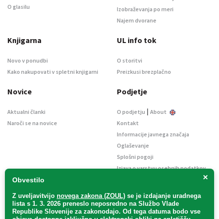
O glasilu
Izobraževanja po meri
Najem dvorane
Knjigarna
UL info tok
Novo v ponudbi
O storitvi
Kako nakupovati v spletni knjigarni
Preizkusi brezplačno
Novice
Podjetje
|
Aktualni članki
O podjetju
About
Naroči se na novice
Kontakt
Informacije javnega značaja
Oglaševanje
Splošni pogoji
Izjava o varstvu osebnih podatkov
×
E-dražbe
Obvestilo
Z uveljavitvijo
novega zakona (ZOUL)
se je
izdajanje uradnega
lista s 1. 3. 2026 preneslo
neposredno
na Službo Vlade
Republike Slovenije za zakonodajo
. Od tega datuma bodo vse