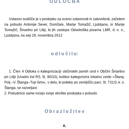
O D L O Č B A
Ustavno sodišče je v postopku za oceno ustavnosti in zakonitosti, začetem
na pobudo Antonije Sever, Domžale, Marije Tomažič, Ljubljana, in Marije
Tomažič, Šmartno pri Litiji, ki jih zastopa Odvetniška pisarna LMR, d. o. o.,
Ljubljana, na seji 29. novembra 2012
o d l o č i l o:
1. Člen 4 Odloka o kategorizaciji občinskih javnih cest v Občini Šmartno
pri Litiji (Uradni list RS, št. 80/10), kolikor kategorizira lokalno cesto »Štang.
Polj.–V. Štanga–Tuji Grm«, v delu, ki poteka po zemljišču parc. št. 731/3, k. o.
Štanga, se razveljavi.
2. Pobudnice same nosijo svoje stroške postopka s pobudo.
O b r a z l o ž i t e v
A.