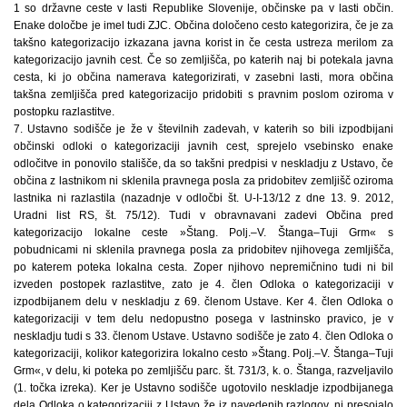
1 so državne ceste v lasti Republike Slovenije, občinske pa v lasti občin.
Enake določbe je imel tudi ZJC. Občina določeno cesto kategorizira, če je za
takšno kategorizacijo izkazana javna korist in če cesta ustreza merilom za
kategorizacijo javnih cest. Če so zemljišča, po katerih naj bi potekala javna
cesta, ki jo občina namerava kategorizirati, v zasebni lasti, mora občina
takšna zemljišča pred kategorizacijo pridobiti s pravnim poslom oziroma v
postopku razlastitve.
7. Ustavno sodišče je že v številnih zadevah, v katerih so bili izpodbijani
občinski odloki o kategorizaciji javnih cest, sprejelo vsebinsko enake
odločitve in ponovilo stališče, da so takšni predpisi v neskladju z Ustavo, če
občina z lastnikom ni sklenila pravnega posla za pridobitev zemljišč oziroma
lastnika ni razlastila (nazadnje v odločbi št. U-I-13/12 z dne 13. 9. 2012,
Uradni list RS, št. 75/12). Tudi v obravnavani zadevi Občina pred
kategorizacijo lokalne ceste »Štang. Polj.–V. Štanga–Tuji Grm« s
pobudnicami ni sklenila pravnega posla za pridobitev njihovega zemljišča,
po katerem poteka lokalna cesta. Zoper njihovo nepremičnino tudi ni bil
izveden postopek razlastitve, zato je 4. člen Odloka o kategorizaciji v
izpodbijanem delu v neskladju z 69. členom Ustave. Ker 4. člen Odloka o
kategorizaciji v tem delu nedopustno posega v lastninsko pravico, je v
neskladju tudi s 33. členom Ustave. Ustavno sodišče je zato 4. člen Odloka o
kategorizaciji, kolikor kategorizira lokalno cesto »Štang. Polj.–V. Štanga–Tuji
Grm«, v delu, ki poteka po zemljišču parc. št. 731/3, k. o. Štanga, razveljavilo
(1. točka izreka). Ker je Ustavno sodišče ugotovilo neskladje izpodbijanega
dela Odloka o kategorizaciji z Ustavo že iz navedenih razlogov, ni presojalo