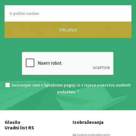
PRIJAVA
Seznanjen sem s
Splošnimi pogoji
in z
Izjavo o varstvu osebnih
podatkov
. *
Glasilo
Izobraževanja
Uradni list RS
Aktualna izobraževanja