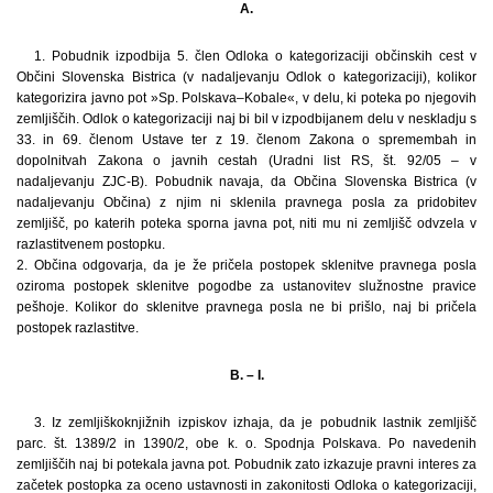
A.
1. Pobudnik izpodbija 5. člen Odloka o kategorizaciji občinskih cest v
Občini Slovenska Bistrica (v nadaljevanju Odlok o kategorizaciji), kolikor
kategorizira javno pot »Sp. Polskava–Kobale«, v delu, ki poteka po njegovih
zemljiščih. Odlok o kategorizaciji naj bi bil v izpodbijanem delu v neskladju s
33. in 69. členom Ustave ter z 19. členom Zakona o spremembah in
dopolnitvah Zakona o javnih cestah (Uradni list RS, št. 92/05 – v
nadaljevanju ZJC-B). Pobudnik navaja, da Občina Slovenska Bistrica (v
nadaljevanju Občina) z njim ni sklenila pravnega posla za pridobitev
zemljišč, po katerih poteka sporna javna pot, niti mu ni zemljišč odvzela v
razlastitvenem postopku.
2. Občina odgovarja, da je že pričela postopek sklenitve pravnega posla
oziroma postopek sklenitve pogodbe za ustanovitev služnostne pravice
pešhoje. Kolikor do sklenitve pravnega posla ne bi prišlo, naj bi pričela
postopek razlastitve.
B. – I.
3. Iz zemljiškoknjižnih izpiskov izhaja, da je pobudnik lastnik zemljišč
parc. št. 1389/2 in 1390/2, obe k. o. Spodnja Polskava. Po navedenih
zemljiščih naj bi potekala javna pot. Pobudnik zato izkazuje pravni interes za
začetek postopka za oceno ustavnosti in zakonitosti Odloka o kategorizaciji,