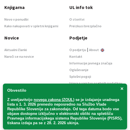
Knjigarna
UL info tok
Novo v ponudbi
O storitvi
Kako nakupovati v spletni knjigarni
Preizkusi brezplačno
Novice
Podjetje
|
Aktualni članki
O podjetju
About
Naroči se na novice
Kontakt
Informacije javnega značaja
Oglaševanje
Splošni pogoji
Izjava o varstvu osebnih podatkov
×
E-dražbe
Obvestilo
Z uveljavitvijo
novega zakona (ZOUL)
se je
izdajanje uradnega
lista s 1. 3. 2026 preneslo
neposredno
na Službo Vlade
Republike Slovenije za zakonodajo
. Od tega datuma bodo vse
objave dostopne izključno v elektronski obliki na spletišču
Pravnega informacijskega sistema Republike Slovenije (PISRS),
Uradni list d. o. o. – v likvidaciji / Vse pravice pridržane.
tiskana izdaja pa se z 28. 2. 2026 ukinja.
Pravna obvestila
/
Piškotki
/ Avtorji:
TriTim spletna agencija
v sodelovanju z