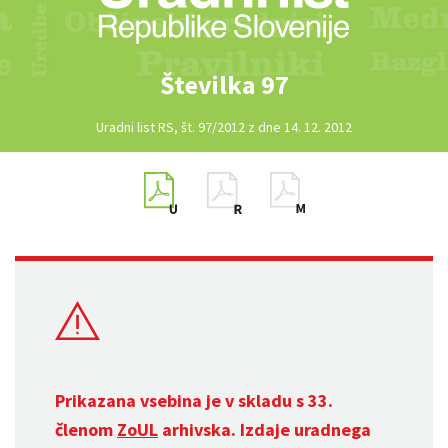
Številka 97
Uradni list RS, št. 97/2012 z dne 14. 12. 2012
Prikazana vsebina je v skladu s 33.
členom
ZoUL
arhivska. Izdaje uradnega