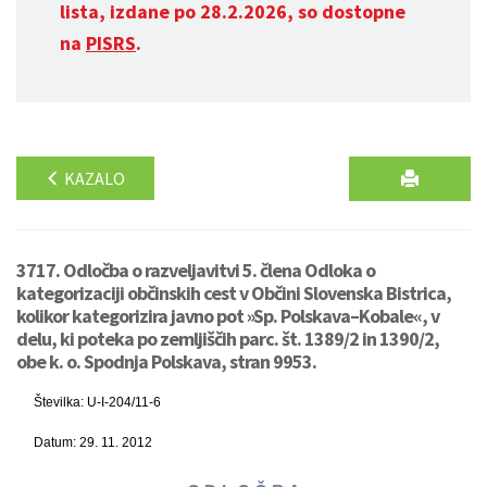
lista, izdane po 28.2.2026, so dostopne
na
PISRS
.
KAZALO
3717. Odločba o razveljavitvi 5. člena Odloka o
kategorizaciji občinskih cest v Občini Slovenska Bistrica,
kolikor kategorizira javno pot »Sp. Polskava–Kobale«, v
delu, ki poteka po zemljiščih parc. št. 1389/2 in 1390/2,
obe k. o. Spodnja Polskava, stran 9953.
Številka: U-I-204/11-6
Datum: 29. 11. 2012