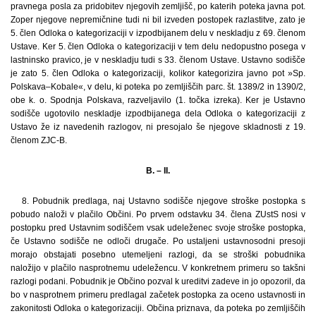
pravnega posla za pridobitev njegovih zemljišč, po katerih poteka javna pot.
Zoper njegove nepremičnine tudi ni bil izveden postopek razlastitve, zato je
5. člen Odloka o kategorizaciji v izpodbijanem delu v neskladju z 69. členom
Ustave. Ker 5. člen Odloka o kategorizaciji v tem delu nedopustno posega v
lastninsko pravico, je v neskladju tudi s 33. členom Ustave. Ustavno sodišče
je zato 5. člen Odloka o kategorizaciji, kolikor kategorizira javno pot »Sp.
Polskava–Kobale«, v delu, ki poteka po zemljiščih parc. št. 1389/2 in 1390/2,
obe k. o. Spodnja Polskava, razveljavilo (1. točka izreka). Ker je Ustavno
sodišče ugotovilo neskladje izpodbijanega dela Odloka o kategorizaciji z
Ustavo že iz navedenih razlogov, ni presojalo še njegove skladnosti z 19.
členom ZJC-B.
B. – II.
8. Pobudnik predlaga, naj Ustavno sodišče njegove stroške postopka s
pobudo naloži v plačilo Občini. Po prvem odstavku 34. člena ZUstS nosi v
postopku pred Ustavnim sodiščem vsak udeleženec svoje stroške postopka,
če Ustavno sodišče ne odloči drugače. Po ustaljeni ustavnosodni presoji
morajo obstajati posebno utemeljeni razlogi, da se stroški pobudnika
naložijo v plačilo nasprotnemu udeležencu. V konkretnem primeru so takšni
razlogi podani. Pobudnik je Občino pozval k ureditvi zadeve in jo opozoril, da
bo v nasprotnem primeru predlagal začetek postopka za oceno ustavnosti in
zakonitosti Odloka o kategorizaciji. Občina priznava, da poteka po zemljiščih