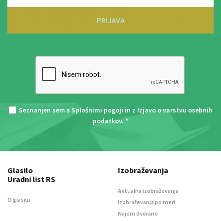
PRIJAVA
Seznanjen sem s
Splošnimi pogoji
in z
Izjavo o varstvu osebnih
podatkov
. *
Glasilo
Izobraževanja
Uradni list RS
Aktualna izobraževanja
O glasilu
Izobraževanja po meri
Najem dvorane