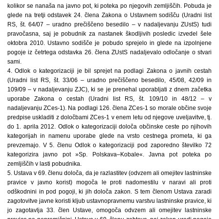
kolikor se nanaša na javno pot, ki poteka po njegovih zemljiščih. Pobuda je
glede na tretji odstavek 24. člena Zakona o Ustavnem sodišču (Uradni list
RS, št. 64/07 – uradno prečiščeno besedilo – v nadaljevanju ZUstS) tudi
pravočasna, saj je pobudnik za nastanek škodljivih posledic izvedel šele
oktobra 2010. Ustavno sodišče je pobudo sprejelo in glede na izpolnjene
pogoje iz četrtega odstavka 26. člena ZUstS nadaljevalo odločanje o stvari
sami.
4. Odlok o kategorizaciji je bil sprejet na podlagi Zakona o javnih cestah
(Uradni list RS, št. 33/06 – uradno prečiščeno besedilo, 45/08, 42/09 in
109/09 – v nadaljevanju ZJC), ki se je prenehal uporabljati z dnem začetka
uporabe Zakona o cestah (Uradni list RS, št. 109/10 in 48/12 – v
nadaljevanju ZCes-1). Na podlagi 126. člena ZCes-1 so morale občine svoje
predpise uskladiti z določbami ZCes-1 v enem letu od njegove uveljavitve, tj.
do 1. aprila 2012. Odlok o kategorizaciji določa občinske ceste po njihovih
kategorijah in namenu uporabe glede na vrsto cestnega prometa, ki ga
prevzemajo. V 5. členu Odlok o kategorizaciji pod zaporedno številko 72
kategorizira javno pot »Sp. Polskava–Kobale«. Javna pot poteka po
zemljiščih v lasti pobudnika.
5. Ustava v 69. členu določa, da je razlastitev (odvzem ali omejitev lastninske
pravice v javno korist) mogoča le proti nadomestilu v naravi ali proti
odškodnini in pod pogoji, ki jih določa zakon. S tem členom Ustava zaradi
zagotovitve javne koristi kljub ustavnopravnemu varstvu lastninske pravice, ki
jo zagotavlja 33. člen Ustave, omogoča odvzem ali omejitev lastninske