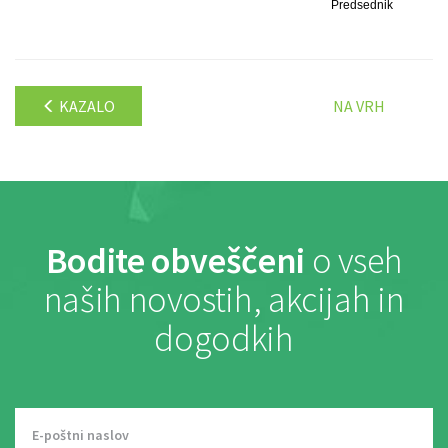
Predsednik
KAZALO
NA VRH
Bodite obveščeni
o vseh
naših novostih, akcijah in
dogodkih