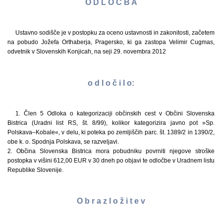
O D L O Č B A
Ustavno sodišče je v postopku za oceno ustavnosti in zakonitosti, začetem
na pobudo Jožefa Orthaberja, Pragersko, ki ga zastopa Velimir Cugmas,
odvetnik v Slovenskih Konjicah, na seji 29. novembra 2012
o d l o č i l o:
1. Člen 5 Odloka o kategorizaciji občinskih cest v Občini Slovenska
Bistrica (Uradni list RS, št. 8/99), kolikor kategorizira javno pot »Sp.
Polskava–Kobale«, v delu, ki poteka po zemljiščih parc. št. 1389/2 in 1390/2,
obe k. o. Spodnja Polskava, se razveljavi.
2. Občina Slovenska Bistrica mora pobudniku povrniti njegove stroške
postopka v višini 612,00 EUR v 30 dneh po objavi te odločbe v Uradnem listu
Republike Slovenije.
O b r a z l o ž i t e v