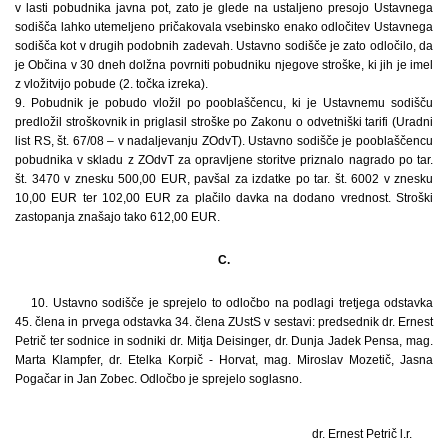
v lasti pobudnika javna pot, zato je glede na ustaljeno presojo Ustavnega
sodišča lahko utemeljeno pričakovala vsebinsko enako odločitev Ustavnega
sodišča kot v drugih podobnih zadevah. Ustavno sodišče je zato odločilo, da
je Občina v 30 dneh dolžna povrniti pobudniku njegove stroške, ki jih je imel
z vložitvijo pobude (2. točka izreka).
9. Pobudnik je pobudo vložil po pooblaščencu, ki je Ustavnemu sodišču
predložil stroškovnik in priglasil stroške po Zakonu o odvetniški tarifi (Uradni
list RS, št. 67/08 – v nadaljevanju ZOdvT). Ustavno sodišče je pooblaščencu
pobudnika v skladu z ZOdvT za opravljene storitve priznalo nagrado po tar.
št. 3470 v znesku 500,00 EUR, pavšal za izdatke po tar. št. 6002 v znesku
10,00 EUR ter 102,00 EUR za plačilo davka na dodano vrednost. Stroški
zastopanja znašajo tako 612,00 EUR.
C.
10. Ustavno sodišče je sprejelo to odločbo na podlagi tretjega odstavka
45. člena in prvega odstavka 34. člena ZUstS v sestavi: predsednik dr. Ernest
Petrič ter sodnice in sodniki dr. Mitja Deisinger, dr. Dunja Jadek Pensa, mag.
Marta Klampfer, dr. Etelka Korpič - Horvat, mag. Miroslav Mozetič, Jasna
Pogačar in Jan Zobec. Odločbo je sprejelo soglasno.
dr. Ernest Petrič l.r.