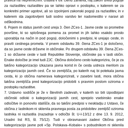
pravice na nepremičnini. Ustava v 69. členu zahteva, naj zakon uredi pogoje
za razlastitev, razlastitev pa se lahko opravi v postopku, v katerem se za
konkretni primer ugotovi, ali so izpolnjeni zakonski pogoji za razlastitev, in v
katerem sta zagotovljeni tudi sodno varstvo ter nadomestilo v naravi ali
odškodnina.
6. Pojem in status javnih cest ureja 3. člen ZCes-1. Javne ceste so prometne
površine, ki so splošnega pomena za promet in jih lahko vsakdo prosto
uporablja na način in pod pogoji, določenimi s predpisi, ki urejajo ceste, in
pravili cestnega prometa. V prvem odstavku 39. člena ZCes-1 je določeno,
da so javne ceste državne in občinske. Po drugem odstavku 39. člena ZCes-
1 so državne ceste v lasti Republike Slovenije, občinske pa v lasti občin.
Enake določbe je imel tudi ZJC. Občina določeno cesto kategorizira, če je za
takšno kategorizacijo izkazana javna korist in če cesta ustreza merilom za
kategorizacijo javnih cest. Če so zemljišča, po katerih naj bi potekala javna
cesta, ki jo občina namerava kategorizirati, v zasebni lasti, mora občina
takšna zemljišča pred kategorizacijo pridobiti s pravnim poslom oziroma v
postopku razlastitve.
7. Ustavno sodišče je že v številnih zadevah, v katerih so bili izpodbijani
občinski odloki o kategorizaciji javnih cest, sprejelo vsebinsko enake
odločitve in ponovilo stališče, da so takšni predpisi v neskladju z Ustavo, če
občina z lastnikom ni sklenila pravnega posla za pridobitev zemljišč oziroma
lastnika ni razlastila (nazadnje v odločbi št. U-I-13/12 z dne 13. 9. 2012,
Uradni list RS, št. 75/12). Tudi v obravnavani zadevi Občina pred
kategorizacijo javne poti »Sp. Polskava–Kobale« s pobudnikom ni sklenila