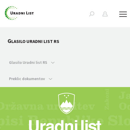
G
LASILO URADNI LIST RS
Glasilo Uradni list RS
Preklic dokumentov