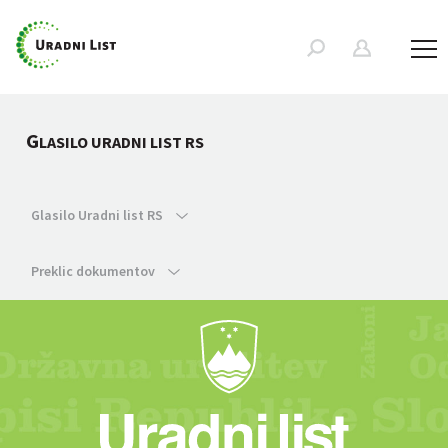
G
LASILO URADNI LIST RS
Glasilo Uradni list RS
Preklic dokumentov