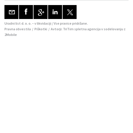
Uradni list d. o. o. – v likvidaciji / Vse pravice pridržane.
Pravna obvestila
/
Piškotki
/ Avtorji:
TriTim spletna agencija
v sodelovanju z
2Mobile