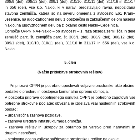
308/9 (del), 308/12 (del), 309/1 (del), 310/10, 310/11 (del), 311/16 in 311/17
in 656 (del), vse k.o. Naklo, ki v naravi predstavljajo ravna, nepozidana
stavbna zemljišča, katera so na severu omejena z avtocesto E61 Kranj–
Jesenice, na jugo-zahodnem delu z obstoječim in zaključenim delom naselja
Naklo, na jugovzhodnem delu pa z lokalno cesto Naklo–Cegelnica.
Območje OPPN NA4-Naklo – ob avtocesti – 1. faza obsega zemljišča in dele
zemljišč parc. št. zemljišča parc. št. 306/1 (del), 308/9 (del), 308/12 (del),
309/1 (del), 310/10, 310/11 (del), 311/16 in 311/17 in 656 (del), vse k.o.
Naklo.
5. člen
(Način pridobitve strokovnih rešitev)
Pri pripravi OPPN je potrebno upoštevati veljavne prostorske akte občine,
podatke o prostoru in obstoječo komunalno opremo območja.
V postopku priprave dopolnjenega osnutka OPPN je potrebno zagotoviti vse
potrebne strokovne podlage; obvezna je izdelava vsaj naslednjih strokovnih
podlag:
– urbanistična zasnova pozidave,
– zasnova ureditve infrastrukturnega omrežja,
– zasnova rešitev in ukrepov za obrambo ter varstvo pred naravnimi in
drugimi nesrečami,
– strokovna ocena vplivov načrtovane prostorske ureditve na okolje.