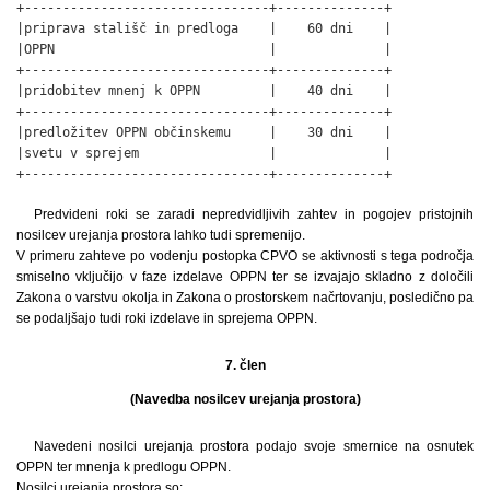
+--------------------------------+--------------+

|priprava stališč in predloga    |    60 dni    |

|OPPN                            |              |

+--------------------------------+--------------+

|pridobitev mnenj k OPPN         |    40 dni    |

+--------------------------------+--------------+

|predložitev OPPN občinskemu     |    30 dni    |

|svetu v sprejem                 |              |

+--------------------------------+--------------+
Predvideni roki se zaradi nepredvidljivih zahtev in pogojev pristojnih
nosilcev urejanja prostora lahko tudi spremenijo.
V primeru zahteve po vodenju postopka CPVO se aktivnosti s tega področja
smiselno vključijo v faze izdelave OPPN ter se izvajajo skladno z določili
Zakona o varstvu okolja in Zakona o prostorskem načrtovanju, posledično pa
se podaljšajo tudi roki izdelave in sprejema OPPN.
7. člen
(Navedba nosilcev urejanja prostora)
Navedeni nosilci urejanja prostora podajo svoje smernice na osnutek
OPPN ter mnenja k predlogu OPPN.
Nosilci urejanja prostora so: