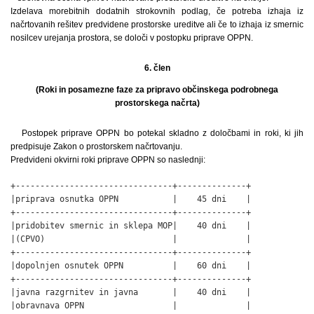
Izdelava morebitnih dodatnih strokovnih podlag, če potreba izhaja iz
načrtovanih rešitev predvidene prostorske ureditve ali če to izhaja iz smernic
nosilcev urejanja prostora, se določi v postopku priprave OPPN.
6. člen
(Roki in posamezne faze za pripravo občinskega podrobnega
prostorskega načrta)
Postopek priprave OPPN bo potekal skladno z določbami in roki, ki jih
predpisuje Zakon o prostorskem načrtovanju.
Predvideni okvirni roki priprave OPPN so naslednji:
+--------------------------------+--------------+

|priprava osnutka OPPN           |    45 dni    |

+--------------------------------+--------------+

|pridobitev smernic in sklepa MOP|    40 dni    |

|(CPVO)                          |              |

+--------------------------------+--------------+

|dopolnjen osnutek OPPN          |    60 dni    |

+--------------------------------+--------------+

|javna razgrnitev in javna       |    40 dni    |

|obravnava OPPN                  |              |
