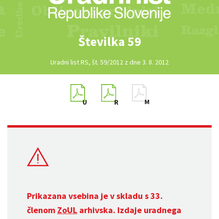
Številka 59
Uradni list RS, št. 59/2012 z dne 3. 8. 2012
Prikazana vsebina je v skladu s 33.
členom
ZoUL
arhivska. Izdaje uradnega