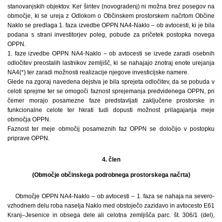
stanovanjskih objektov. Ker širitev (novogradenj) ni možna brez posegov na
območje, ki se ureja z Odlokom o Občinskem prostorskem načrtom Občine
Naklo se predlaga 1. faza izvedbe OPPN NA4-Naklo – ob avtocesti, ki je bila
podana s strani investitorjev poleg, pobude za pričetek postopka novega
OPPN.
1. faze izvedbe OPPN NA4-Naklo – ob avtocesti se izvede zaradi osebnih
odločitev preostalih lastnikov zemljišč, ki se nahajajo znotraj enote urejanja
NA4(*) ter zaradi možnosti realizacije njegove investicijske namere.
Glede na zgoraj navedena dejstva je bila sprejeta odločitev, da se pobuda v
celoti sprejme ter se omogoči faznost sprejemanja predvidenega OPPN, pri
čemer morajo posamezne faze predstavljati zaključene prostorske in
funkcionalne celote ter hkrati tudi dopusti možnost prilagajanja meje
območja OPPN.
Faznost ter meje območij posameznih faz OPPN se določijo v postopku
priprave OPPN.
4. člen
(Območje občinskega podrobnega prostorskega načrta)
Območje OPPN NA4-Naklo – ob avtocesti – 1. faza se nahaja na severo-
vzhodnem delu roba naselja Naklo med obstoječo zazidavo in avtocesto E61
Kranj–Jesenice in obsega dele ali celotna zemljišča parc. št. 306/1 (del),