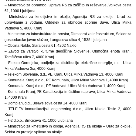
– Ministrstvo za obrambo, Uprava RS za zaščito in reševanje, Vojkova cesta
61, 1000 Ljubljana
– Ministrstvo za kmetijstvo in okolje, Agencija RS za okolje, Urad za
upravljanje z vodami, Oddelek za območje zgornje Save, Ulica Mirka
Vadnova 5, 4000 Kranj
– Ministrstvo za infrastrukturo in prostor, Direktorat za infrastrukturo, Sektor za
gospodarske javne službe, Langusova ulica 4, 1535 Ljubljana
– Občina Naklo, Stara cesta 61, 4202 Naklo
– Zavod za varstvo kulturne dediščine Slovenije, Območna enota Kranj,
Tomšičeva ulica 7, 4000 Kranj
– Elektro Gorenjska, podjetje za distribucijo električne energije, d.d., Ulica
Mirka Vadnova 3/a, 4000 Kranj
– Telekom Slovenije, d.d., PE Kranj, Ulica Mirka Vadnova 13, 4000 Kranj
– Komunala Kranj d.o.o., PE Komunala, Ulica Mirka Vadnova 1, 4000 Kranj
– Komunala Kranj d.o.o., PE Vodovod, Ulica Mirka Vadnova 1, 4000 Kranj
– Komunala Kranj, PE Kanalizacija in čistilne naprave, Ulica Mirka Vadnova
1, 4000 Kranj
– Domplan, d.d., Bleiweisova cesta 14, 4000 Kranj
– TELE-TV komunikacijski engineering d.o.o., Ulica Nikole Tesle 2, 4000
Kranj
– T-2 d.o.o., Brnčičeva 41, 1000 Ljubljana
– Ministrstvo za kmetijstvo in okolje, Agencija RS za okolje – Urad za okolje,
Sektor za presoje vplivov na okolje.