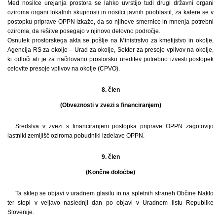
Med nosilce urejanja prostora se lahko uvrstijo tudi drugi državni organi
oziroma organi lokalnih skupnosti in nosilci javnih pooblastil, za katere se v
postopku priprave OPPN izkaže, da so njihove smernice in mnenja potrebni
oziroma, da rešitve posegajo v njihovo delovno področje.
Osnutek prostorskega akta se pošlje na Ministrstvo za kmetijstvo in okolje,
Agencija RS za okolje – Urad za okolje, Sektor za presoje vplivov na okolje,
ki odloči ali je za načrtovano prostorsko ureditev potrebno izvesti postopek
celovite presoje vplivov na okolje (CPVO).
8. člen
(Obveznosti v zvezi s financiranjem)
Sredstva v zvezi s financiranjem postopka priprave OPPN zagotovijo
lastniki zemljišč oziroma pobudniki izdelave OPPN.
9. člen
(Končne določbe)
Ta sklep se objavi v uradnem glasilu in na spletnih straneh Občine Naklo
ter stopi v veljavo naslednji dan po objavi v Uradnem listu Republike
Slovenije.