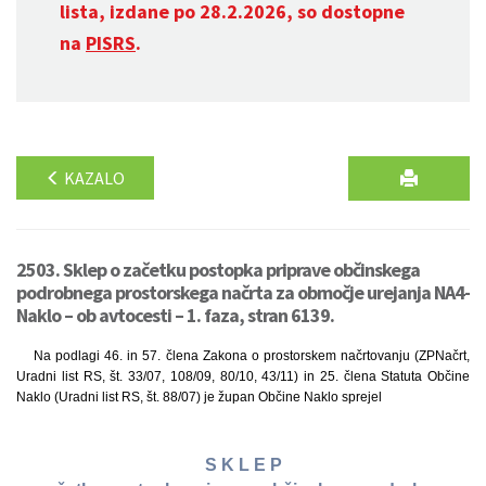
lista, izdane po 28.2.2026, so dostopne
na
PISRS
.
KAZALO
2503. Sklep o začetku postopka priprave občinskega
podrobnega prostorskega načrta za območje urejanja NA4-
Naklo – ob avtocesti – 1. faza, stran 6139.
Na podlagi 46. in 57. člena Zakona o prostorskem načrtovanju (ZPNačrt,
Uradni list RS, št. 33/07, 108/09, 80/10, 43/11) in 25. člena Statuta Občine
Naklo (Uradni list RS, št. 88/07) je župan Občine Naklo sprejel
S K L E P