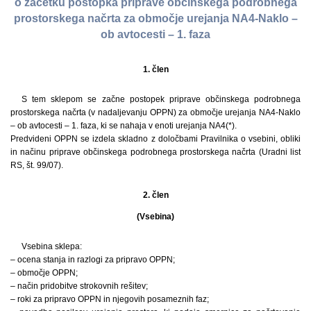
o začetku postopka priprave občinskega podrobnega
prostorskega načrta za območje urejanja NA4-Naklo –
ob avtocesti – 1. faza
1. člen
S tem sklepom se začne postopek priprave občinskega podrobnega
prostorskega načrta (v nadaljevanju OPPN) za območje urejanja NA4-Naklo
– ob avtocesti – 1. faza, ki se nahaja v enoti urejanja NA4(*).
Predvideni OPPN se izdela skladno z določbami Pravilnika o vsebini, obliki
in načinu priprave občinskega podrobnega prostorskega načrta (Uradni list
RS, št. 99/07).
2. člen
(Vsebina)
Vsebina sklepa:
– ocena stanja in razlogi za pripravo OPPN;
– območje OPPN;
– način pridobitve strokovnih rešitev;
– roki za pripravo OPPN in njegovih posameznih faz;