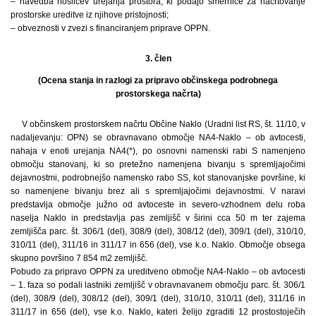
– navedba nosilcev urejanja prostora, ki podajo smernice za načrtovanje
prostorske ureditve iz njihove pristojnosti;
– obveznosti v zvezi s financiranjem priprave OPPN.
3. člen
(Ocena stanja in razlogi za pripravo občinskega podrobnega
prostorskega načrta)
V občinskem prostorskem načrtu Občine Naklo (Uradni list RS, št. 11/10, v
nadaljevanju: OPN) se obravnavano območje NA4-Naklo – ob avtocesti,
nahaja v enoti urejanja NA4(*), po osnovni namenski rabi S namenjeno
območju stanovanj, ki so pretežno namenjena bivanju s spremljajočimi
dejavnostmi, podrobnejšo namensko rabo SS, kot stanovanjske površine, ki
so namenjene bivanju brez ali s spremljajočimi dejavnostmi. V naravi
predstavlja območje južno od avtoceste in severo-vzhodnem delu roba
naselja Naklo in predstavlja pas zemljišč v širini cca 50 m ter zajema
zemljišča parc. št. 306/1 (del), 308/9 (del), 308/12 (del), 309/1 (del), 310/10,
310/11 (del), 311/16 in 311/17 in 656 (del), vse k.o. Naklo. Območje obsega
skupno površino 7 854 m2 zemljišč.
Pobudo za pripravo OPPN za ureditveno območje NA4-Naklo – ob avtocesti
– 1. faza so podali lastniki zemljišč v obravnavanem območju parc. št. 306/1
(del), 308/9 (del), 308/12 (del), 309/1 (del), 310/10, 310/11 (del), 311/16 in
311/17 in 656 (del), vse k.o. Naklo, kateri želijo zgraditi 12 prostostoječih