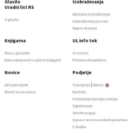
Glasilo
Izobraževanja
Uradni list RS
Aktualna izobraževanja
O glasilu
Izobraževanja po meri
Najem dvorane
Knjigarna
UL info tok
Novo v ponudbi
O storitvi
Kako nakupovati v spletni knjigarni
Preizkusi brezplačno
Novice
Podjetje
|
Aktualni članki
O podjetju
About
Naroči se na novice
Kontakt
Informacije javnega značaja
Oglaševanje
Splošni pogoji
Izjava o varstvu osebnih podatkov
E-dražbe