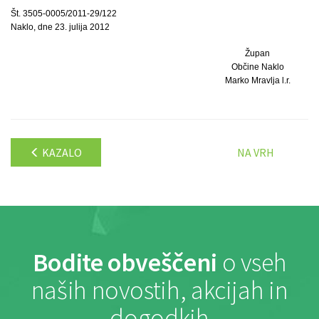
Št. 3505-0005/2011-29/122
Naklo, dne 23. julija 2012
Župan
Občine Naklo
Marko Mravlja l.r.
KAZALO
NA VRH
Bodite obveščeni
o vseh
naših novostih, akcijah in
dogodkih