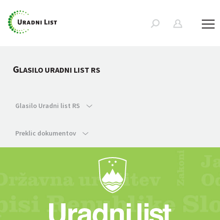
G
LASILO URADNI LIST RS
Glasilo Uradni list RS
Preklic dokumentov