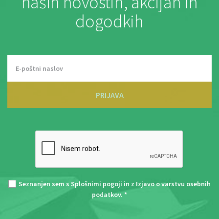
naših novostih, akcijah in
dogodkih
PRIJAVA
Seznanjen sem s
Splošnimi pogoji
in z
Izjavo o varstvu osebnih
podatkov
. *