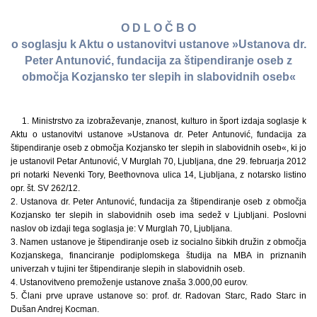
O D L O Č B O
o soglasju k Aktu o ustanovitvi ustanove »Ustanova dr.
Peter Antunović, fundacija za štipendiranje oseb z
območja Kozjansko ter slepih in slabovidnih oseb«
1. Ministrstvo za izobraževanje, znanost, kulturo in šport izdaja soglasje k
Aktu o ustanovitvi ustanove »Ustanova dr. Peter Antunović, fundacija za
štipendiranje oseb z območja Kozjansko ter slepih in slabovidnih oseb«, ki jo
je ustanovil Petar Antunović, V Murglah 70, Ljubljana, dne 29. februarja 2012
pri notarki Nevenki Tory, Beethovnova ulica 14, Ljubljana, z notarsko listino
opr. št. SV 262/12.
2. Ustanova dr. Peter Antunović, fundacija za štipendiranje oseb z območja
Kozjansko ter slepih in slabovidnih oseb ima sedež v Ljubljani. Poslovni
naslov ob izdaji tega soglasja je: V Murglah 70, Ljubljana.
3. Namen ustanove je štipendiranje oseb iz socialno šibkih družin z območja
Kozjanskega, financiranje podiplomskega študija na MBA in priznanih
univerzah v tujini ter štipendiranje slepih in slabovidnih oseb.
4. Ustanovitveno premoženje ustanove znaša 3.000,00 eurov.
5. Člani prve uprave ustanove so: prof. dr. Radovan Starc, Rado Starc in
Dušan Andrej Kocman.