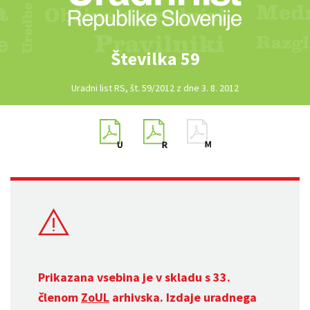
Številka 59
Uradni list RS, št. 59/2012 z dne 3. 8. 2012
Prikazana vsebina je v skladu s 33.
členom
ZoUL
arhivska. Izdaje uradnega