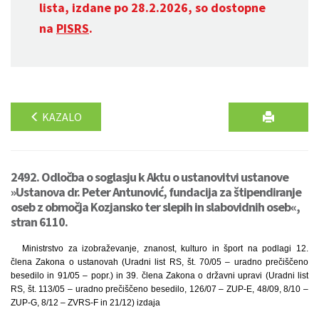
lista, izdane po 28.2.2026, so dostopne
na
PISRS
.
KAZALO
2492. Odločba o soglasju k Aktu o ustanovitvi ustanove
»Ustanova dr. Peter Antunović, fundacija za štipendiranje
oseb z območja Kozjansko ter slepih in slabovidnih oseb«,
stran 6110.
Ministrstvo za izobraževanje, znanost, kulturo in šport na podlagi 12.
člena Zakona o ustanovah (Uradni list RS, št. 70/05 – uradno prečiščeno
besedilo in 91/05 – popr.) in 39. člena Zakona o državni upravi (Uradni list
RS, št. 113/05 – uradno prečiščeno besedilo, 126/07 – ZUP-E, 48/09, 8/10 –
ZUP-G, 8/12 – ZVRS-F in 21/12) izdaja