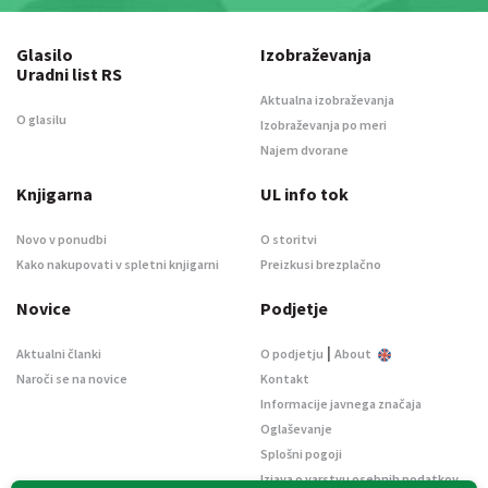
Glasilo
Izobraževanja
Uradni list RS
Aktualna izobraževanja
O glasilu
Izobraževanja po meri
Najem dvorane
Knjigarna
UL info tok
Novo v ponudbi
O storitvi
Kako nakupovati v spletni knjigarni
Preizkusi brezplačno
Novice
Podjetje
|
Aktualni članki
O podjetju
About
Naroči se na novice
Kontakt
Informacije javnega značaja
Oglaševanje
Splošni pogoji
Izjava o varstvu osebnih podatkov