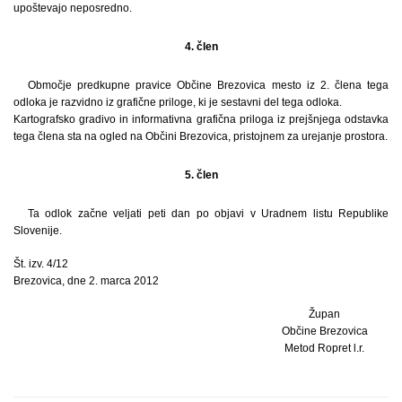
upoštevajo neposredno.
4. člen
Območje predkupne pravice Občine Brezovica mesto iz 2. člena tega
odloka je razvidno iz grafične priloge, ki je sestavni del tega odloka.
Kartografsko gradivo in informativna grafična priloga iz prejšnjega odstavka
tega člena sta na ogled na Občini Brezovica, pristojnem za urejanje prostora.
5. člen
Ta odlok začne veljati peti dan po objavi v Uradnem listu Republike
Slovenije.
Št. izv. 4/12
Brezovica, dne 2. marca 2012
Župan
Občine Brezovica
Metod Ropret l.r.