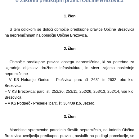
o zakoniti predkupni pravici Občine Brezovica
1. člen
S tem odlokom se določi območje predkupne pravice Občine Brezovica
na nepremičninah na območju Občine Brezovica.
2. člen
Območje predkupne pravice obsega nepremičnine, ki so potrebne za
izgradnjo objektov družbene infrastrukture, in sicer zajema naslednje
nepremičnine:
– V KS Notranje Gorice – Plešivica: parc. št. 2631 in 2632, obe k.o.
Brezovica.
– V KS Brezovica: parc. št. 252/20, 253/11, 252/26, 253/13, 252/14, vse k.o.
Brezovica.
– V KS Podpeč - Preserje: parc. št. 364/39 k.o. Jezero.
3. člen
Morebitne spremembe parcelnih številk nepremičnin, na katerih Občina
Brezovica uveljavlja predkupno pravico, nastalih na podlagi parcelacije, se