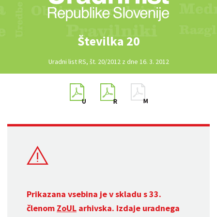
Številka 20
Uradni list RS, št. 20/2012 z dne 16. 3. 2012
Prikazana vsebina je v skladu s 33.
členom
ZoUL
arhivska. Izdaje uradnega