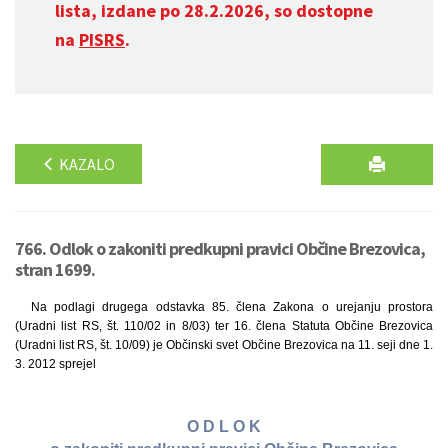
lista, izdane po 28.2.2026, so dostopne
na
PISRS
.
KAZALO
766. Odlok o zakoniti predkupni pravici Občine Brezovica,
stran 1699.
Na podlagi drugega odstavka 85. člena Zakona o urejanju prostora
(Uradni list RS, št. 110/02 in 8/03) ter 16. člena Statuta Občine Brezovica
(Uradni list RS, št. 10/09) je Občinski svet Občine Brezovica na 11. seji dne 1.
3. 2012 sprejel
O D L O K