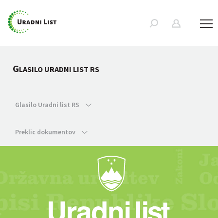
G
LASILO URADNI LIST RS
Glasilo Uradni list RS
Preklic dokumentov