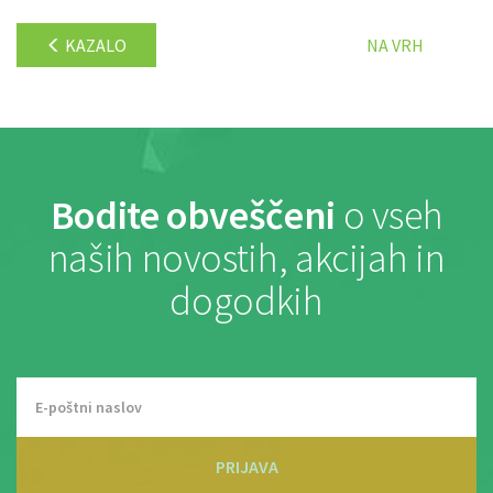
KAZALO
NA VRH
Bodite obveščeni
o vseh
naših novostih, akcijah in
dogodkih
PRIJAVA