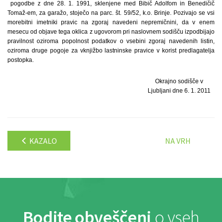
pogodbe z dne 28. 1. 1991, sklenjene med Bibič Adolfom in Benedičič
Tomaž-em, za garažo, stoječo na parc. št. 59/52, k.o. Brinje. Pozivajo se vsi
morebitni imetniki pravic na zgoraj navedeni nepremičnini, da v enem
mesecu od objave tega oklica z ugovorom pri naslovnem sodišču izpodbijajo
pravilnost oziroma popolnost podatkov o vsebini zgoraj navedenih listin,
oziroma druge pogoje za vknjižbo lastninske pravice v korist predlagatelja
postopka.
Okrajno sodišče v
Ljubljani dne 6. 1. 2011
KAZALO
NA VRH
Bodite obveščeni
o vseh