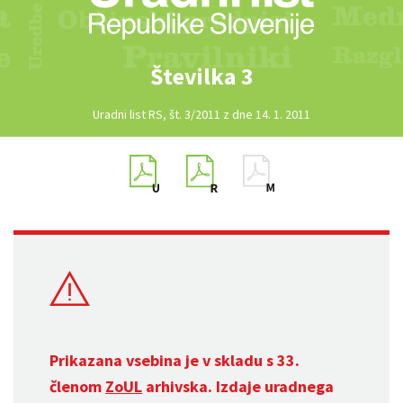
Številka 3
Uradni list RS, št. 3/2011 z dne 14. 1. 2011
Prikazana vsebina je v skladu s 33.
členom
ZoUL
arhivska. Izdaje uradnega