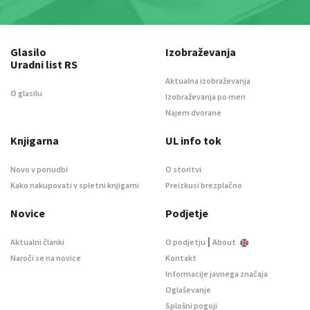
Glasilo
Izobraževanja
Uradni list RS
Aktualna izobraževanja
O glasilu
Izobraževanja po meri
Najem dvorane
Knjigarna
UL info tok
Novo v ponudbi
O storitvi
Kako nakupovati v spletni knjigarni
Preizkusi brezplačno
Novice
Podjetje
|
Aktualni članki
O podjetju
About
Naroči se na novice
Kontakt
Informacije javnega značaja
Oglaševanje
Splošni pogoji