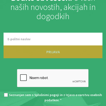
naših novostih, akcijah in
dogodkih
PRIJAVA
Seznanjen sem s
Splošnimi pogoji
in z
Izjavo o varstvu osebnih
podatkov
. *