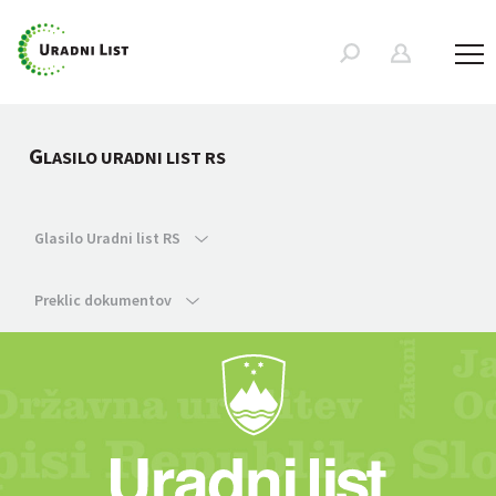
G
LASILO URADNI LIST RS
Glasilo Uradni list RS
Preklic dokumentov