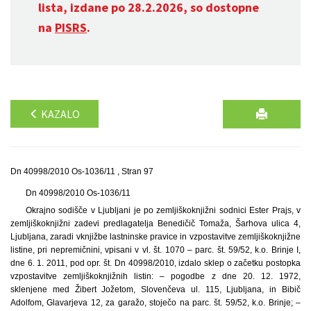
lista, izdane po 28.2.2026, so dostopne
na
PISRS
.
KAZALO
Dn 40998/2010 Os-1036/11 , Stran 97
Dn 40998/2010 Os-1036/11
Okrajno sodišče v Ljubljani je po zemljiškoknjižni sodnici Ester Prajs, v
zemljiškoknjižni zadevi predlagatelja Benedičič Tomaža, Šarhova ulica 4,
Ljubljana, zaradi vknjižbe lastninske pravice in vzpostavitve zemljiškoknjižne
listine, pri nepremičnini, vpisani v vl. št. 1070 – parc. št. 59/52, k.o. Brinje I,
dne 6. 1. 2011, pod opr. št. Dn 40998/2010, izdalo sklep o začetku postopka
vzpostavitve zemljiškoknjižnih listin: – pogodbe z dne 20. 12. 1972,
sklenjene med Žibert Jožetom, Slovenčeva ul. 115, Ljubljana, in Bibič
Adolfom, Glavarjeva 12, za garažo, stoječo na parc. št. 59/52, k.o. Brinje; –